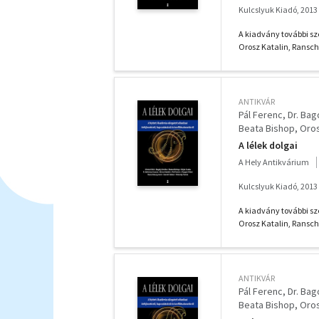
Kulcslyuk Kiadó, 2013
A kiadvány további sze
Orosz Katalin, Ranschb
ANTIKVÁR
Pál Ferenc
Dr. Ba
Beata Bishop
Oros
F. Várkonyi Zsuzsa
A lélek dolgai
A Hely Antikvárium
Kulcslyuk Kiadó, 2013
A kiadvány további sze
Orosz Katalin, Ranschb
ANTIKVÁR
Pál Ferenc
Dr. Ba
Beata Bishop
Oros
F. Várkonyi Zsuzsa