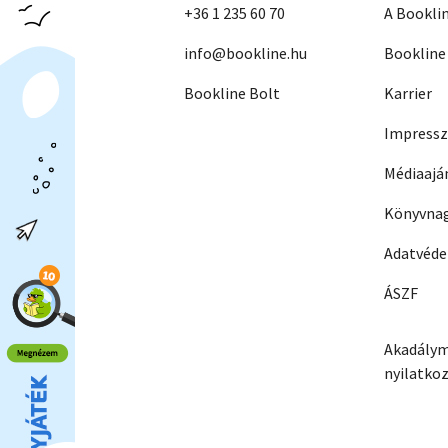
+36 1 235 60 70
A Bookli
info@bookline.hu
Bookline
Bookline Bolt
Karrier
Impress
Médiaajá
Könyvnag
Adatvéd
ÁSZF
Akadálym
nyilatko