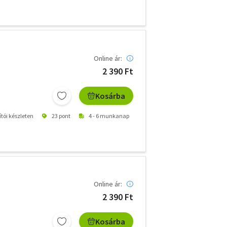
Online ár:
2 390 Ft
Kosárba
ítói készleten
23 pont
4 - 6 munkanap
Online ár:
2 390 Ft
Kosárba