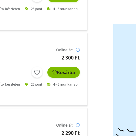
ítói készleten
23 pont
4 - 6 munkanap
Online ár:
2 300 Ft
Kosárba
ítói készleten
23 pont
4 - 6 munkanap
Online ár:
2 290 Ft