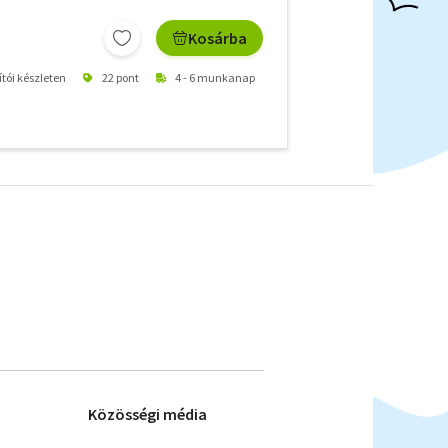
Kosárba
ítói készleten
22 pont
4 - 6 munkanap
Közösségi média