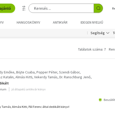
ajánló
R
YV
HANGOSKÖNYV
ANTIKVÁR
IDEGEN NYELVŰ
T
Segítség
Találatok száma: 7
Ren
gdy Emőke
Böjte Csaba
Popper Péter
Szendi Gábor
z Katalin
Almási Kitti
Vekerdy Tamás
Dr. Ranschburg Jenő
dikált
rium
jó állapotú antikvár könyv
Beszállí
Tamás, Almási Kitti, Pál Ferenc által dedikált könyv!