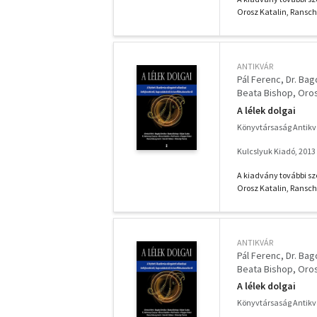
Orosz Katalin, Ranschb
ANTIKVÁR
Pál Ferenc
Dr. Ba
Beata Bishop
Oros
F. Várkonyi Zsuzsa
A lélek dolgai
Könyvtársaság Antik
Kulcslyuk Kiadó, 2013
A kiadvány további sze
Orosz Katalin, Ranschb
ANTIKVÁR
Pál Ferenc
Dr. Ba
Beata Bishop
Oros
F. Várkonyi Zsuzsa
A lélek dolgai
Könyvtársaság Antik