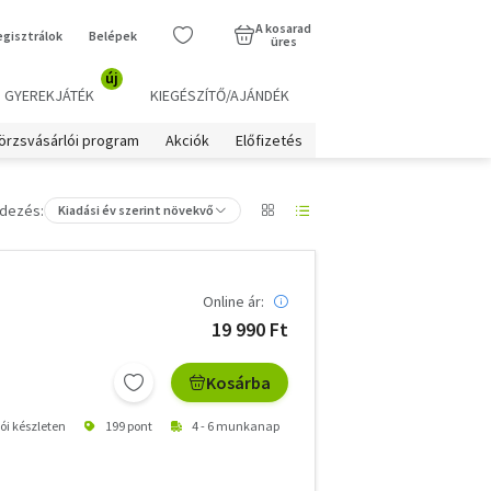
A kosarad
egisztrálok
Belépek
üres
új
GYEREKJÁTÉK
KIEGÉSZÍTŐ/AJÁNDÉK
örzsvásárlói program
Akciók
Előfizetés
dezés:
Kiadási év szerint növekvő
Online ár:
19 990 Ft
Kosárba
tói készleten
199 pont
4 - 6 munkanap