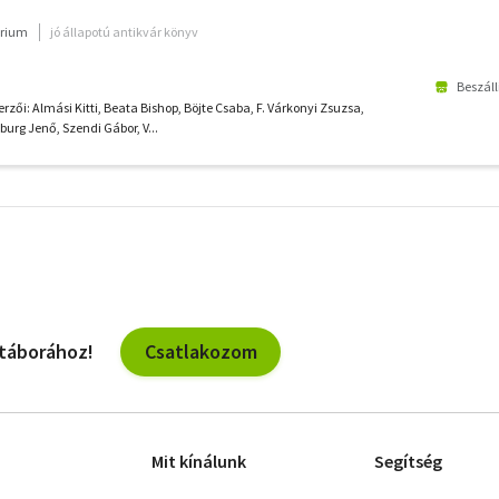
rium
jó állapotú antikvár könyv
Beszáll
rzői: Almási Kitti, Beata Bishop, Böjte Csaba, F. Várkonyi Zsuzsa,
urg Jenő, Szendi Gábor, V...
További
szűrők
Csatlakozom
 táborához!
Mit kínálunk
Segítség