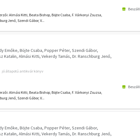
Beszáll
rzői: Almási Kitti, Beata Bishop, Böjte Csaba, F. Várkonyi Zsuzsa,
urg Jenő, Szendi Gábor, V...
gdy Emőke
Böjte Csaba
Popper Péter
Szendi Gábor
z Katalin
Almási Kitti
Vekerdy Tamás
Dr. Ranschburg Jenő
jó állapotú antikvár könyv
Beszáll
rzői: Almási Kitti, Beata Bishop, Böjte Csaba, F. Várkonyi Zsuzsa,
urg Jenő, Szendi Gábor, V...
gdy Emőke
Böjte Csaba
Popper Péter
Szendi Gábor
z Katalin
Almási Kitti
Vekerdy Tamás
Dr. Ranschburg Jenő