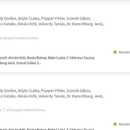
gdy Emőke
Böjte Csaba
Popper Péter
Szendi Gábor
z Katalin
Almási Kitti
Vekerdy Tamás
Dr. Ranschburg Jenő
jó állapotú antikvár könyv
Beszáll
rzői: Almási Kitti, Beata Bishop, Böjte Csaba, F. Várkonyi Zsuzsa,
urg Jenő, Szendi Gábor, V...
gdy Emőke
Böjte Csaba
Popper Péter
Szendi Gábor
z Katalin
Almási Kitti
Vekerdy Tamás
Dr. Ranschburg Jenő
m
jó állapotú antikvár könyv
Beszáll
rzői: Almási Kitti, Beata Bishop, Böjte Csaba, F. Várkonyi Zsuzsa,