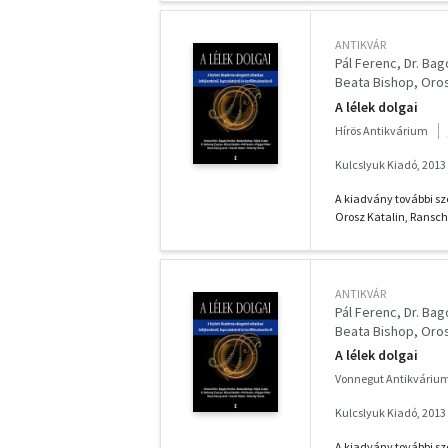
ANTIKVÁR
Pál Ferenc
Dr. Ba
Beata Bishop
Oros
F. Várkonyi Zsuzsa
A lélek dolgai
Hírös Antikvárium
Kulcslyuk Kiadó, 2013
A kiadvány további sze
Orosz Katalin, Ranschb
ANTIKVÁR
Pál Ferenc
Dr. Ba
Beata Bishop
Oros
F. Várkonyi Zsuzsa
A lélek dolgai
Vonnegut Antikváriu
Kulcslyuk Kiadó, 2013
A kiadvány további sze