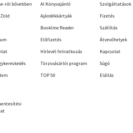
ne-ról bővebben
AI Könyvajánló
Szolgáltatások
 Zöld
Ajándékkártyák
Fizetés
Bookline Reader
Szállítás
zum
Előfizetés
Átvevőhelyek
nlat
Hírlevél feliratkozás
Kapcsolat
ykereskedés
Törzsvásárlói program
Súgó
elem
TOP 50
Elállás
entesítési
zat