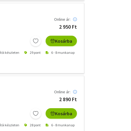
Online ár:
2 950 Ft
Kosárba
ítói készleten
29 pont
6 - 8 munkanap
Online ár:
2 890 Ft
Kosárba
ítói készleten
28 pont
6 - 8 munkanap