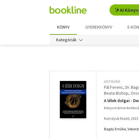
AI Könyv
KÖNYV
GYEREKKÖNYV
E-KÖN
Kategóriák
További
szűrők
ANTIKVÁR
Pál Ferenc
Dr. Ba
Beata Bishop
Oros
F. Várkonyi Zsuzsa
A lélek dolgai - De
Könyvmámor Antikvá
Kulcslyuk Kiadó, 2013
Bagdy Emőke, Vekerdy 