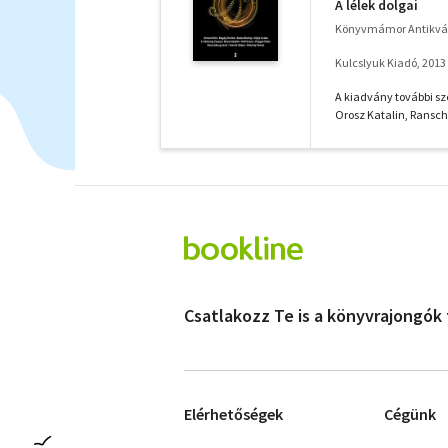
A lélek dolgai
Könyvmámor Antikvá
Kulcslyuk Kiadó, 2013
A kiadvány további sze
Orosz Katalin, Ranschb
Csatlakozz Te is a könyvrajongók
Elérhetőségek
Cégünk