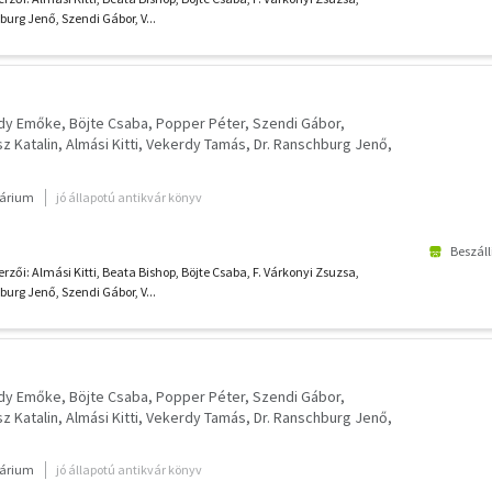
urg Jenő, Szendi Gábor, V...
gdy Emőke
Böjte Csaba
Popper Péter
Szendi Gábor
z Katalin
Almási Kitti
Vekerdy Tamás
Dr. Ranschburg Jenő
várium
jó állapotú antikvár könyv
Beszáll
rzői: Almási Kitti, Beata Bishop, Böjte Csaba, F. Várkonyi Zsuzsa,
urg Jenő, Szendi Gábor, V...
gdy Emőke
Böjte Csaba
Popper Péter
Szendi Gábor
z Katalin
Almási Kitti
Vekerdy Tamás
Dr. Ranschburg Jenő
várium
jó állapotú antikvár könyv