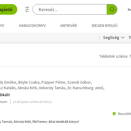
ajánló
R
YV
HANGOSKÖNYV
ANTIKVÁR
IDEGEN NYELVŰ
T
Segítség
Találatok száma: 7
gdy Emőke
Böjte Csaba
Popper Péter
Szendi Gábor
z Katalin
Almási Kitti
Vekerdy Tamás
Dr. Ranschburg Jenő
dikált
rium
jó állapotú antikvár könyv
Beszállí
Tamás, Almási Kitti, Pál Ferenc által dedikált könyv!