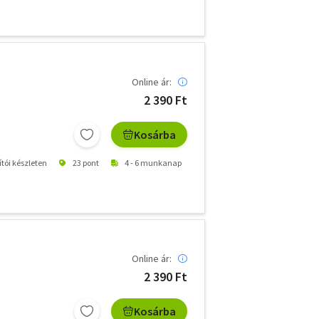
Online ár:
2 390 Ft
Kosárba
ítói készleten
23 pont
4 - 6 munkanap
Online ár:
2 390 Ft
Kosárba