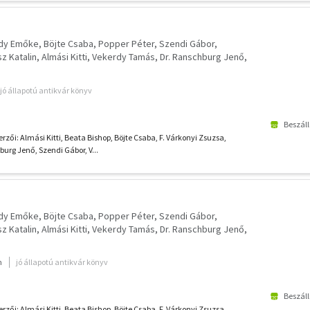
gdy Emőke
Böjte Csaba
Popper Péter
Szendi Gábor
z Katalin
Almási Kitti
Vekerdy Tamás
Dr. Ranschburg Jenő
jó állapotú antikvár könyv
Beszáll
rzői: Almási Kitti, Beata Bishop, Böjte Csaba, F. Várkonyi Zsuzsa,
urg Jenő, Szendi Gábor, V...
gdy Emőke
Böjte Csaba
Popper Péter
Szendi Gábor
z Katalin
Almási Kitti
Vekerdy Tamás
Dr. Ranschburg Jenő
m
jó állapotú antikvár könyv
Beszáll
rzői: Almási Kitti, Beata Bishop, Böjte Csaba, F. Várkonyi Zsuzsa,