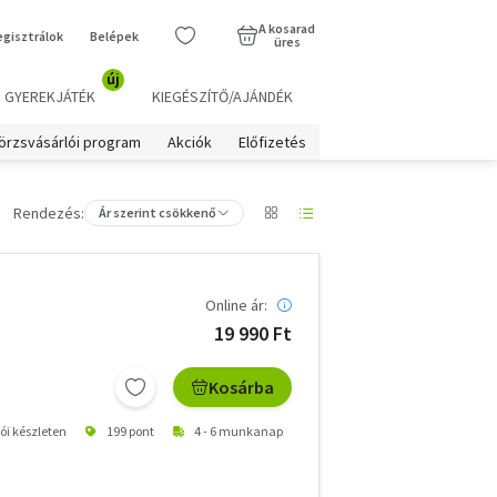
A kosarad
egisztrálok
Belépek
üres
új
GYEREKJÁTÉK
KIEGÉSZÍTŐ/AJÁNDÉK
örzsvásárlói program
Akciók
Előfizetés
Rendezés:
Ár szerint csökkenő
Online ár:
19 990 Ft
Kosárba
tói készleten
199 pont
4 - 6 munkanap