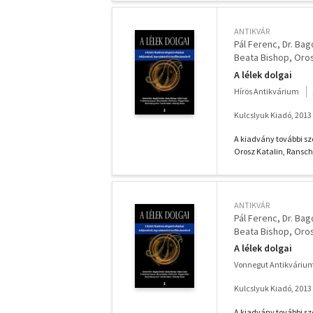
ANTIKVÁR
Pál Ferenc
Dr. Ba
Beata Bishop
Oros
F. Várkonyi Zsuzsa
A lélek dolgai
Hírös Antikvárium
Kulcslyuk Kiadó, 2013
A kiadvány további sze
Orosz Katalin, Ranschb
ANTIKVÁR
Pál Ferenc
Dr. Ba
Beata Bishop
Oros
F. Várkonyi Zsuzsa
A lélek dolgai
Vonnegut Antikváriu
Kulcslyuk Kiadó, 2013
A kiadvány további sze