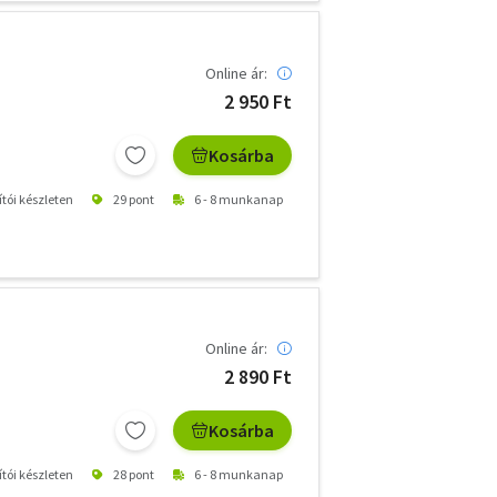
Online ár:
2 950 Ft
Kosárba
ítói készleten
29 pont
6 - 8 munkanap
Online ár:
2 890 Ft
Kosárba
ítói készleten
28 pont
6 - 8 munkanap