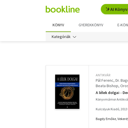
AI Könyv
KÖNYV
GYEREKKÖNYV
E-KÖN
Kategóriák
További
szűrők
ANTIKVÁR
Pál Ferenc
Dr. Ba
Beata Bishop
Oros
F. Várkonyi Zsuzsa
A lélek dolgai - De
Könyvmámor Antikvá
Kulcslyuk Kiadó, 2013
Bagdy Emőke, Vekerdy 