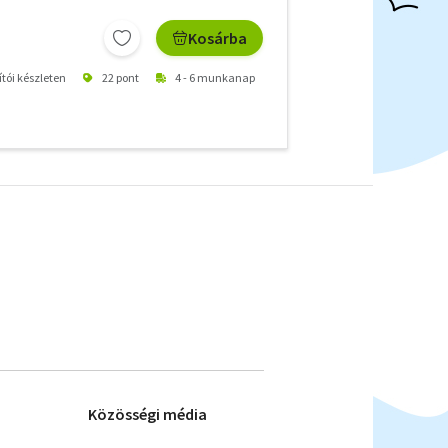
Kosárba
ítói készleten
22 pont
4 - 6 munkanap
Közösségi média