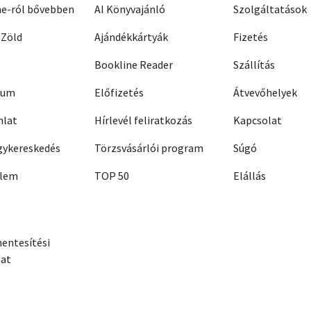
ne-ról bővebben
AI Könyvajánló
Szolgáltatások
 Zöld
Ajándékkártyák
Fizetés
Bookline Reader
Szállítás
zum
Előfizetés
Átvevőhelyek
nlat
Hírlevél feliratkozás
Kapcsolat
ykereskedés
Törzsvásárlói program
Súgó
elem
TOP 50
Elállás
entesítési
zat