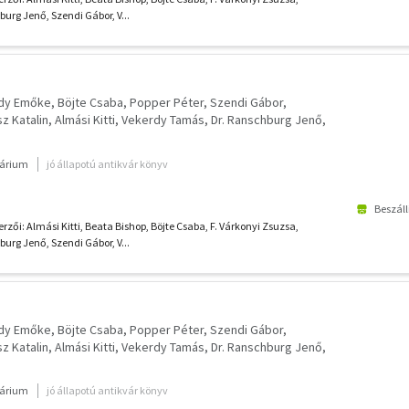
urg Jenő, Szendi Gábor, V...
gdy Emőke
Böjte Csaba
Popper Péter
Szendi Gábor
z Katalin
Almási Kitti
Vekerdy Tamás
Dr. Ranschburg Jenő
várium
jó állapotú antikvár könyv
Beszáll
rzői: Almási Kitti, Beata Bishop, Böjte Csaba, F. Várkonyi Zsuzsa,
urg Jenő, Szendi Gábor, V...
gdy Emőke
Böjte Csaba
Popper Péter
Szendi Gábor
z Katalin
Almási Kitti
Vekerdy Tamás
Dr. Ranschburg Jenő
várium
jó állapotú antikvár könyv