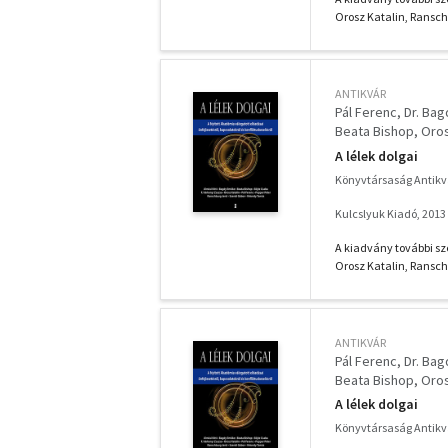
Orosz Katalin, Ranschb
ANTIKVÁR
Pál Ferenc
Dr. Ba
Beata Bishop
Oros
F. Várkonyi Zsuzsa
A lélek dolgai
Könyvtársaság Antik
Kulcslyuk Kiadó, 2013
A kiadvány további sze
Orosz Katalin, Ranschb
ANTIKVÁR
Pál Ferenc
Dr. Ba
Beata Bishop
Oros
F. Várkonyi Zsuzsa
A lélek dolgai
Könyvtársaság Antik