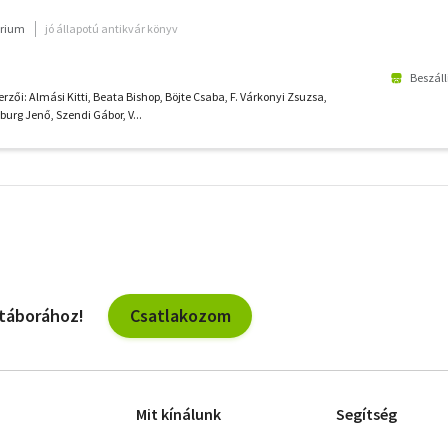
rium
jó állapotú antikvár könyv
Beszáll
rzői: Almási Kitti, Beata Bishop, Böjte Csaba, F. Várkonyi Zsuzsa,
urg Jenő, Szendi Gábor, V...
További
szűrők
Csatlakozom
 táborához!
Mit kínálunk
Segítség