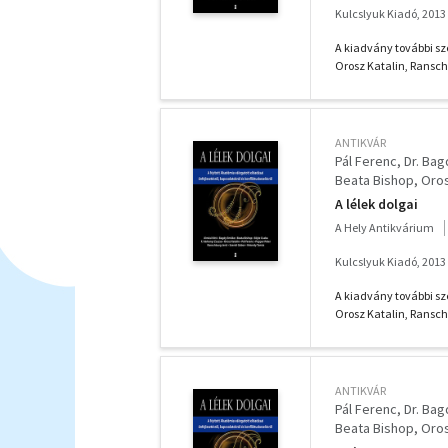
Kulcslyuk Kiadó, 2013
A kiadvány további sze
Orosz Katalin, Ranschb
ANTIKVÁR
Pál Ferenc
Dr. Ba
Beata Bishop
Oros
F. Várkonyi Zsuzsa
A lélek dolgai
A Hely Antikvárium
Kulcslyuk Kiadó, 2013
A kiadvány további sze
Orosz Katalin, Ranschb
ANTIKVÁR
Pál Ferenc
Dr. Ba
Beata Bishop
Oros
F. Várkonyi Zsuzsa