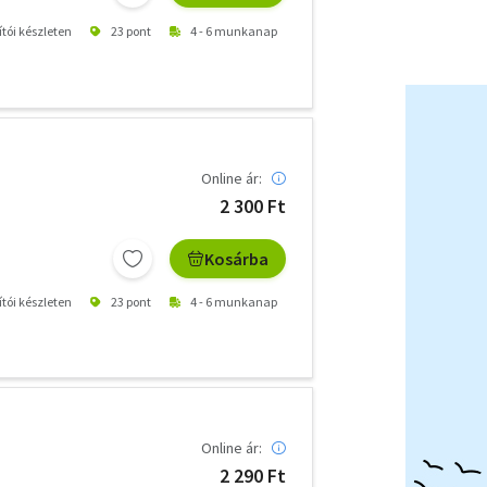
ítói készleten
23 pont
4 - 6 munkanap
Online ár:
2 300 Ft
Kosárba
ítói készleten
23 pont
4 - 6 munkanap
Online ár:
2 290 Ft