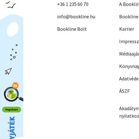
+36 1 235 60 70
A Bookli
info@bookline.hu
Bookline
Bookline Bolt
Karrier
Impress
Médiaajá
Könyvnag
Adatvéd
ÁSZF
Akadálym
nyilatko