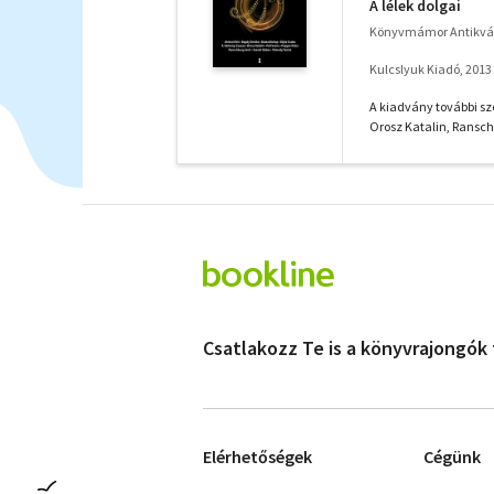
A lélek dolgai
Könyvmámor Antikvá
Kulcslyuk Kiadó, 2013
A kiadvány további sze
Orosz Katalin, Ranschb
Csatlakozz Te is a könyvrajongók
Elérhetőségek
Cégünk