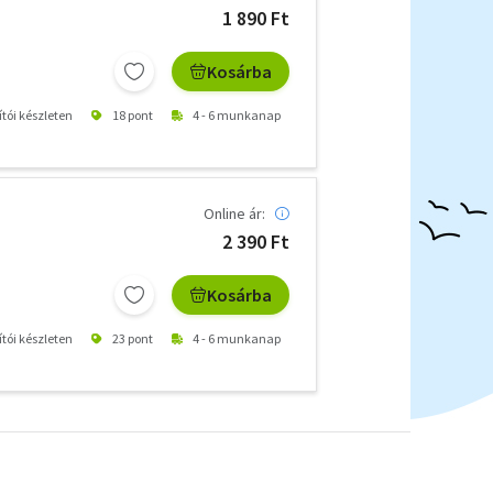
1 890 Ft
Kosárba
ítói készleten
18 pont
4 - 6 munkanap
Online ár:
2 390 Ft
Kosárba
ítói készleten
23 pont
4 - 6 munkanap