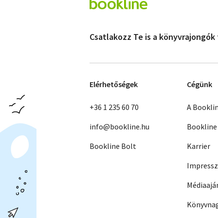
Csatlakozz Te is a könyvrajongók
Elérhetőségek
Cégünk
+36 1 235 60 70
A Bookli
info@bookline.hu
Bookline
Bookline Bolt
Karrier
Impress
Médiaajá
Könyvnag