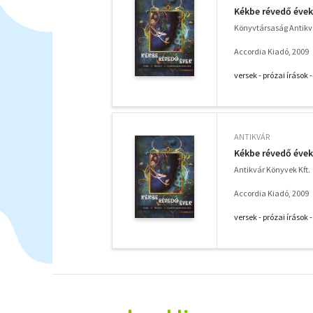
Kékbe révedő évek
Könyvtársaság Antik
Accordia Kiadó, 2009
versek - prózai íráso
ANTIKVÁR
Kékbe révedő évek
Antikvár Könyvek Kft.
Accordia Kiadó, 2009
versek - prózai íráso