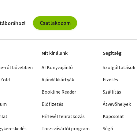
Csatlakozom
 táborához!
Mit kínálunk
Segítség
ne-ról bővebben
AI Könyvajánló
Szolgáltatások
 Zöld
Ajándékkártyák
Fizetés
Bookline Reader
Szállítás
zum
Előfizetés
Átvevőhelyek
nlat
Hírlevél feliratkozás
Kapcsolat
ykereskedés
Törzsvásárlói program
Súgó