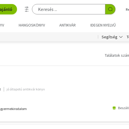
ajánló
R
YV
HANGOSKÖNYV
ANTIKVÁR
IDEGEN NYELVŰ
T
Segítség
Találatok szám
t
jó állapotú antikvár könyv
Beszáll
k - gyermekirodalom