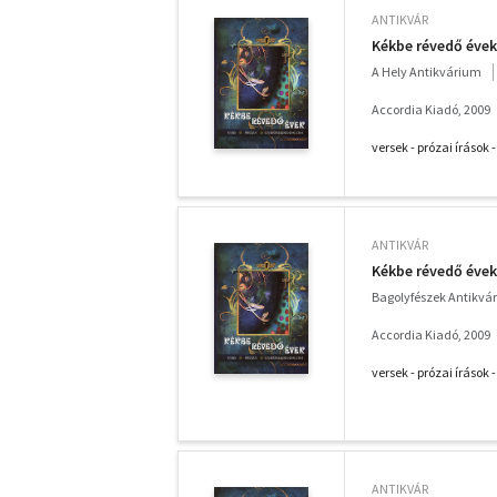
ANTIKVÁR
Kékbe révedő évek
A Hely Antikvárium
Accordia Kiadó, 2009
versek - prózai íráso
ANTIKVÁR
Kékbe révedő évek
Bagolyfészek Antikvá
Accordia Kiadó, 2009
versek - prózai íráso
ANTIKVÁR