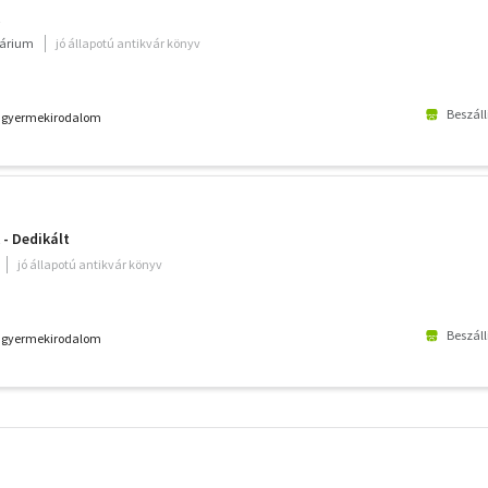
várium
jó állapotú antikvár könyv
Beszáll
k - gyermekirodalom
 - Dedikált
jó állapotú antikvár könyv
Beszáll
k - gyermekirodalom
További
szűrők