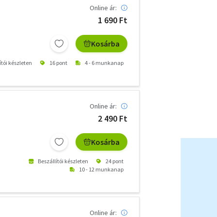
Online ár:
1 690 Ft
Kosárba
ítói készleten
16 pont
4 - 6 munkanap
Online ár:
2 490 Ft
Kosárba
Beszállítói készleten
24 pont
10 - 12 munkanap
Online ár: