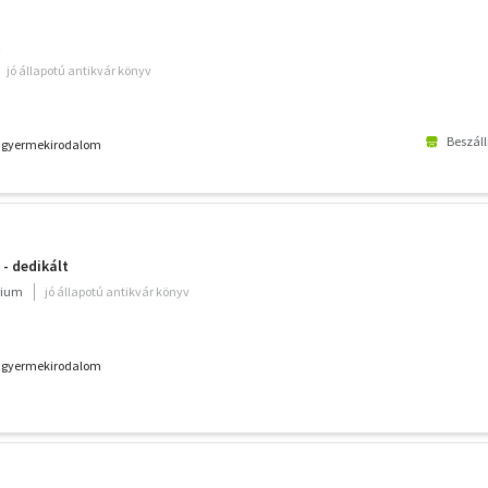
jó állapotú antikvár könyv
Beszáll
k - gyermekirodalom
 - dedikált
rium
jó állapotú antikvár könyv
k - gyermekirodalom