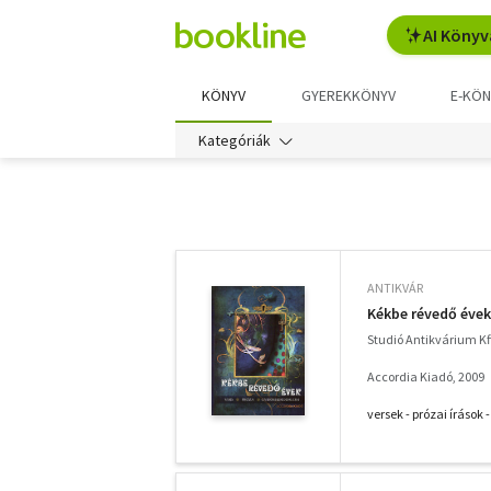
AI Könyv
KÖNYV
GYEREKKÖNYV
E-KÖN
Kategóriák
További
szűrők
ANTIKVÁR
Kékbe révedő évek
Studió Antikvárium Kf
Accordia Kiadó, 2009
versek - prózai íráso