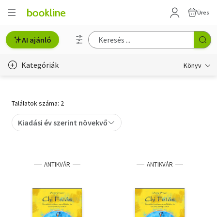
Üres
AI ajánló
Kategóriák
Könyv
Életmód, egészség
Találatok száma: 2
Erotika
Kiadási év szerint növekvő
Gyermek- és ifjúsági
Hobbi, szabadidő
ANTIKVÁR
ANTIKVÁR
Irodalom
Művészet
Szakkönyv