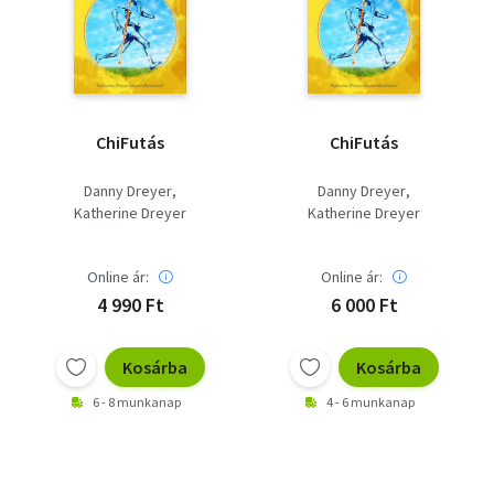
Szótár, nyelvkönyv
Tankönyv, segédkönyv
Társadalomtudomány
ChiFutás
ChiFutás
Természettudomány
Danny Dreyer
Danny Dreyer
Katherine Dreyer
Katherine Dreyer
Történelem
Vallás
Online ár:
Online ár:
4 990 Ft
6 000 Ft
Kosárba
Kosárba
6 - 8 munkanap
4 - 6 munkanap