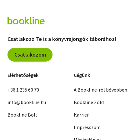
Csatlakozz Te is a könyvrajongók táborához!
Csatlakozom
Elérhetőségek
Cégünk
+36 1 235 60 70
A Bookline-ról bővebben
info@bookline.hu
Bookline Zöld
Bookline Bolt
Karrier
Impresszum
Médiaajánlat