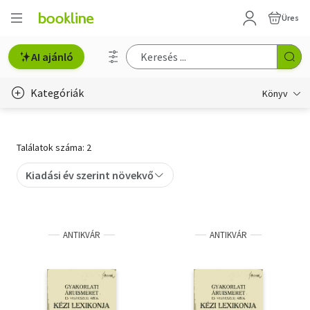
Üres
AI ajánló
Kategóriák
Könyv
Életmód, egészség
Találatok száma: 2
Erotika
Kiadási év szerint növekvő
Gyermek- és ifjúsági
Hobbi, szabadidő
ANTIKVÁR
ANTIKVÁR
Irodalom
Művészet
Szakkönyv