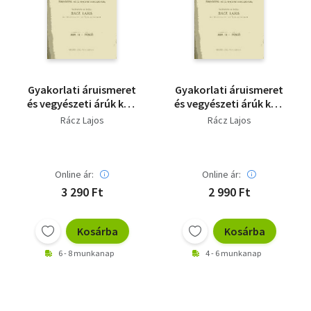
Szótár, nyelvkönyv
Tankönyv, segédkönyv
Társadalomtudomány
Gyakorlati áruismeret
Gyakorlati áruismeret
és vegyészeti árúk kézi
és vegyészeti árúk kézi
Természettudomány
lexikonja
lexikonja
Rácz Lajos
Rácz Lajos
Történelem
Vallás
Online ár:
Online ár:
3 290 Ft
2 990 Ft
Kosárba
Kosárba
6 - 8 munkanap
4 - 6 munkanap