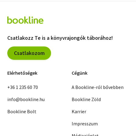
Csatlakozz Te is a könyvrajongók táborához!
Csatlakozom
Elérhetőségek
Cégünk
+36 1 235 60 70
A Bookline-ról bővebben
info@bookline.hu
Bookline Zöld
Bookline Bolt
Karrier
Impresszum
Médiaajánlat