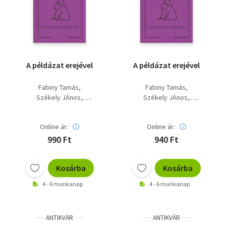
Szótár, nyelvkönyv
Tankönyv, segédkönyv
Társadalomtudomány
A példázat erejével
A példázat erejével
Természettudomány
Fabiny Tamás
Fabiny Tamás
Székely JÁnos
Székely JÁnos
Történelem
Kocsis Fülöp
Kocsis Fülöp
Vallás
Online ár:
Online ár:
990 Ft
940 Ft
Kosárba
Kosárba
4 - 6 munkanap
4 - 6 munkanap
ANTIKVÁR
ANTIKVÁR