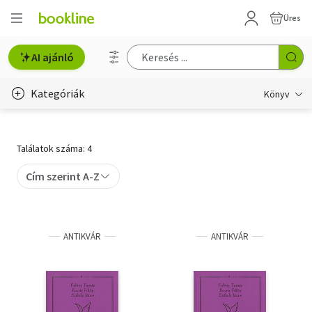
Üres
AI ajánló
Kategóriák
Könyv
Életmód, egészség
Találatok száma: 4
Erotika
Cím szerint A-Z
Gyermek- és ifjúsági
Hobbi, szabadidő
ANTIKVÁR
ANTIKVÁR
Irodalom
Művészet
Szakkönyv