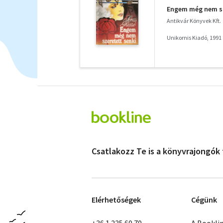
Engem még nem sze
Antikvár Könyvek Kft.
Unikornis Kiadó, 1991
Csatlakozz Te is a könyvrajongók
Elérhetőségek
Cégünk