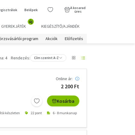
A kosarad
egisztrálok
Belépek
üres
új
GYEREKJÁTÉK
KIEGÉSZÍTŐ/AJÁNDÉK
örzsvásárlói program
Akciók
Előfizetés
a: 4
Rendezés:
Cím szerint A-Z
Online ár:
2 200 Ft
Kosárba
ítói készleten
22 pont
6 - 8 munkanap