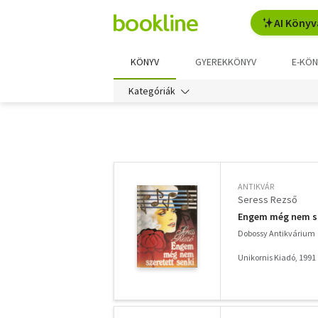
AI Könyv
KÖNYV
GYEREKKÖNYV
E-KÖN
Kategóriák
További
szűrők
ANTIKVÁR
Seress Rezső
Engem még nem sze
Dobossy Antikvárium
Unikornis Kiadó, 1991