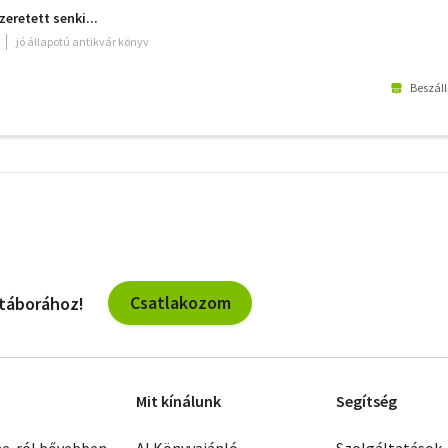
retett senki...
jó állapotú antikvár könyv
Beszáll
További
szűrők
Csatlakozom
 táborához!
Mit kínálunk
Segítség