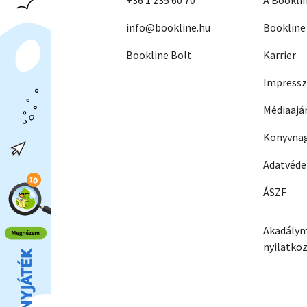
+36 1 235 60 70
A Bookli
info@bookline.hu
Bookline
Bookline Bolt
Karrier
Impress
Médiaajá
Könyvnag
Adatvéd
ÁSZF
Akadálym
nyilatko