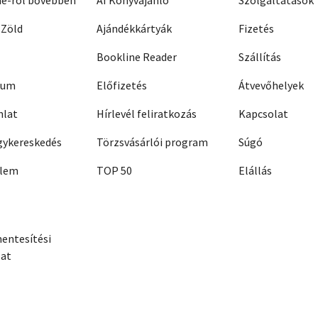
ne-ról bővebben
AI Könyvajánló
Szolgáltatások
 Zöld
Ajándékkártyák
Fizetés
Bookline Reader
Szállítás
zum
Előfizetés
Átvevőhelyek
nlat
Hírlevél feliratkozás
Kapcsolat
ykereskedés
Törzsvásárlói program
Súgó
elem
TOP 50
Elállás
entesítési
zat