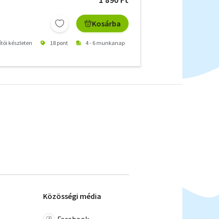
Kosárba
ítói készleten
18 pont
4 - 6 munkanap
Közösségi média