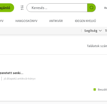
ajánló
R
YV
HANGOSKÖNYV
ANTIKVÁR
IDEGEN NYELVŰ
T
Segítség
Találatok szám
retett senki...
jó állapotú antikvár könyv
Beszáll