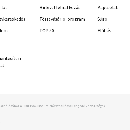
nlat
Hírlevél feliratkozás
Kapcsolat
ykereskedés
Törzsvásárlói program
Súgó
elem
TOP 50
Elállás
entesítési
zat
sználásához a Libri-Bookline Zrt. előzetes írásbeli engedélye szükséges.
.