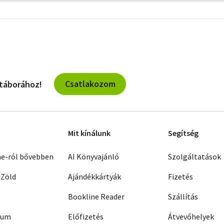
További
szűrők
Csatlakozom
 táborához!
Mit kínálunk
Segítség
ne-ról bővebben
AI Könyvajánló
Szolgáltatások
 Zöld
Ajándékkártyák
Fizetés
Bookline Reader
Szállítás
zum
Előfizetés
Átvevőhelyek