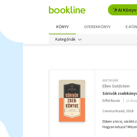
AI Könyv
KÖNYV
GYEREKKÖNYV
E-KÖN
Kategóriák
További
szűrők
ANTIKVÁR
Ellen Goldstein
Sörivók zsebköny
Eiffel Bazár
jó áll
Corvina Kiadó, 2018
Ebben a kicsi, söráll
Hogyan készül? Milyen 