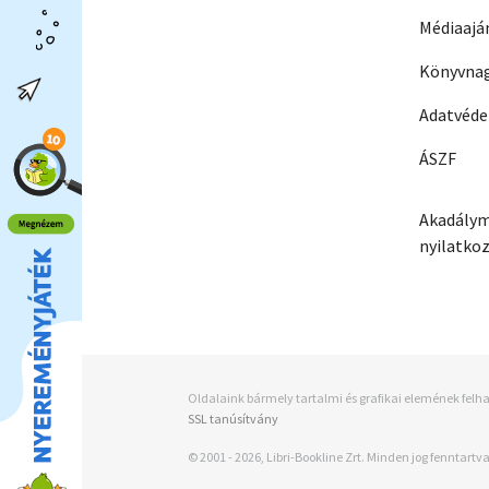
Médiaajá
Könyvnag
Adatvéd
ÁSZF
Akadálym
nyilatko
Oldalaink bármely tartalmi és grafikai elemének felha
SSL tanúsítvány
© 2001 - 2026, Libri-Bookline Zrt. Minden jog fenntartva