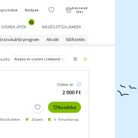
A kosarad
egisztrálok
Belépek
üres
új
GYEREKJÁTÉK
KIEGÉSZÍTŐ/AJÁNDÉK
örzsvásárlói program
Akciók
Előfizetés
ezés:
Kiadási év szerint csökkenő
Online ár:
2 000 Ft
Kosárba
ítói készleten
20 pont
6 - 8 munkanap