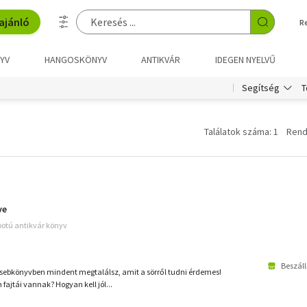
ajánló
R
YV
HANGOSKÖNYV
ANTIKVÁR
IDEGEN NYELVŰ
T
Segítség
Találatok száma: 1
Rend
ve
apotú antikvár könyv
Beszáll
ó zsebkönyvben mindent megtalálsz, amit a sörről tudni érdemes!
fajtái vannak? Hogyan kell jól...