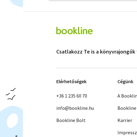
Csatlakozz Te is a könyvrajongók
Elérhetőségek
Cégünk
+36 1 235 60 70
A Bookli
info@bookline.hu
Bookline
Bookline Bolt
Karrier
Impress