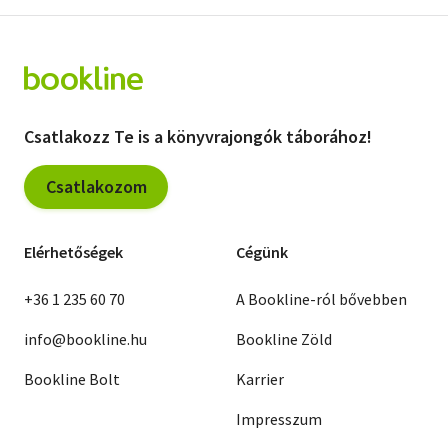
Csatlakozz Te is a könyvrajongók táborához!
Csatlakozom
Elérhetőségek
Cégünk
+36 1 235 60 70
A Bookline-ról bővebben
info@bookline.hu
Bookline Zöld
Bookline Bolt
Karrier
Impresszum