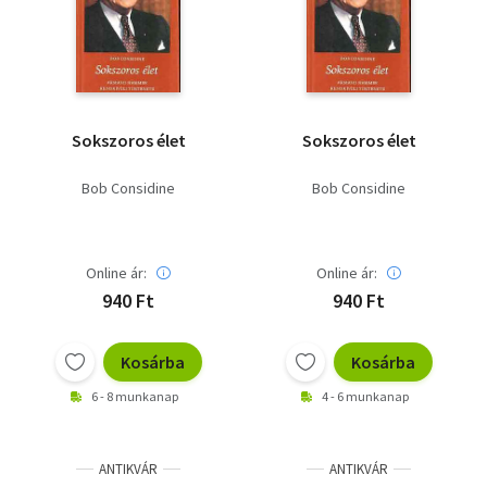
Szótár, nyelvkönyv
Tankönyv, segédkönyv
Társadalomtudomány
Sokszoros élet
Sokszoros élet
Természettudomány
Bob Considine
Bob Considine
Történelem
Vallás
Online ár:
Online ár:
940 Ft
940 Ft
Kosárba
Kosárba
6 - 8 munkanap
4 - 6 munkanap
ANTIKVÁR
ANTIKVÁR