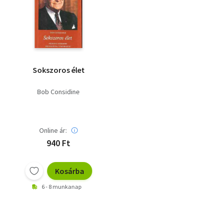
Sokszoros élet
Bob Considine
Online ár:
940 Ft
Kosárba
6 - 8 munkanap