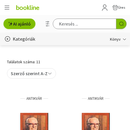
Üres
AI ajánló
Kategóriák
Könyv
Életmód, egészség
Találatok száma: 11
Erotika
Szerző szerint A-Z
Gyermek- és ifjúsági
Hobbi, szabadidő
ANTIKVÁR
ANTIKVÁR
Irodalom
Művészet
Szakkönyv