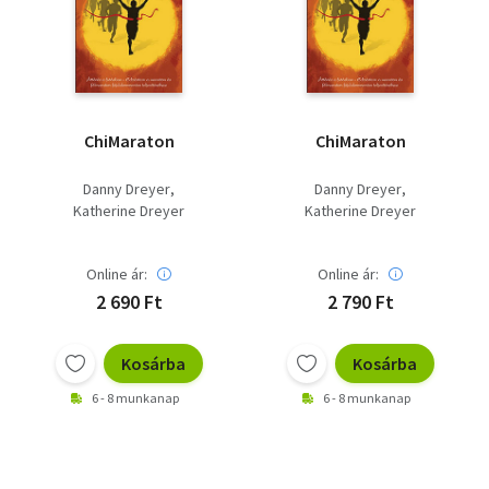
Szótár, nyelvkönyv
Tankönyv, segédkönyv
Társadalomtudomány
ChiMaraton
ChiMaraton
Természettudomány
Danny Dreyer
Danny Dreyer
Katherine Dreyer
Katherine Dreyer
Történelem
Vallás
Online ár:
Online ár:
2 690 Ft
2 790 Ft
Kosárba
Kosárba
6 - 8 munkanap
6 - 8 munkanap