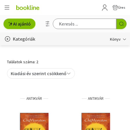
Üres
AI ajánló
Kategóriák
Könyv
Életmód, egészség
Találatok száma: 2
Erotika
Kiadási év szerint csökkenő
Gyermek- és ifjúsági
Hobbi, szabadidő
ANTIKVÁR
ANTIKVÁR
Irodalom
Művészet
Szakkönyv