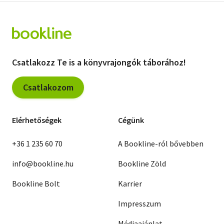
Csatlakozz Te is a könyvrajongók táborához!
Csatlakozom
Elérhetőségek
Cégünk
+36 1 235 60 70
A Bookline-ról bővebben
info@bookline.hu
Bookline Zöld
Bookline Bolt
Karrier
Impresszum
Médiaajánlat