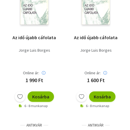
Szótár, nyelvkönyv
Tankönyv, segédkönyv
Társadalomtudomány
Az idő újabb cáfolata
Az idő újabb cáfolata
Természettudomány
Jorge Luis Borges
Jorge Luis Borges
Történelem
Vallás
Online ár:
Online ár:
1 990 Ft
1 600 Ft
Kosárba
Kosárba
6 - 8 munkanap
6 - 8 munkanap
ANTIKVÁR
ANTIKVÁR