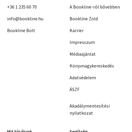
+36 1 235 60 70
A Bookline-ról bővebben
info@bookline.hu
Bookline Zöld
Bookline Bolt
Karrier
Impresszum
Médiaajánlat
Könyvnagykereskedés
Adatvédelem
ÁSZF
Akadálymentesítési
nyilatkozat
Mit kínálunk
Segítség