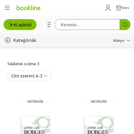
Üres
AI ajánló
Kategóriák
Könyv
Életmód, egészség
Találatok száma: 5
Erotika
Cím szerint A-Z
Gyermek- és ifjúsági
Hobbi, szabadidő
ANTIKVÁR
ANTIKVÁR
Irodalom
Művészet
Szakkönyv