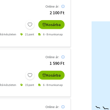
Online ár:
2 100 Ft
Kosárba
ítói készleten
21 pont
6 - 8 munkanap
Online ár:
1 590 Ft
Kosárba
ítói készleten
15 pont
6 - 8 munkanap
Online ár: