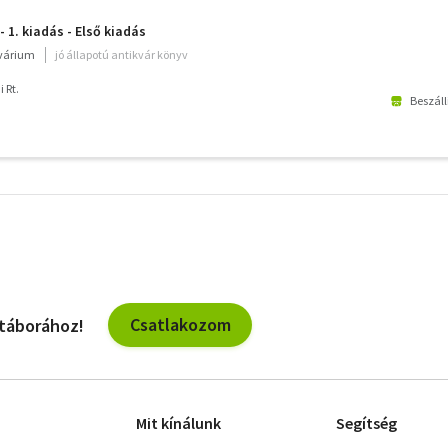
- 1. kiadás - Első kiadás
kvárium
jó állapotú antikvár könyv
 Rt.
Beszáll
További
szűrők
Csatlakozom
 táborához!
Mit kínálunk
Segítség