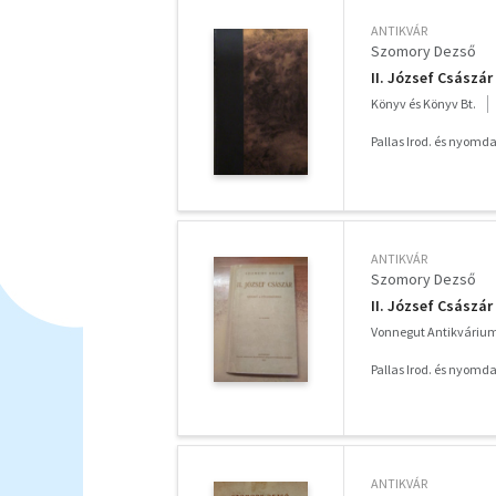
ANTIKVÁR
Szomory Dezső
II. József Császár
Könyv és Könyv Bt.
Pallas Irod. és nyomdai
ANTIKVÁR
Szomory Dezső
II. József Császár
Vonnegut Antikváriu
Pallas Irod. és nyomdai
ANTIKVÁR