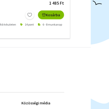
1 485 Ft
Kosárba
ítói készleten
14 pont
6 - 8 munkanap
Közösségi média