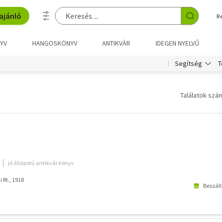
ajánló
R
YV
HANGOSKÖNYV
ANTIKVÁR
IDEGEN NYELVŰ
T
Segítség
Találatok szám
jó állapotú antikvár könyv
 Rt., 1918
Beszáll