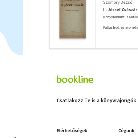
Szomory Dezső
II. József Császár 
Könyvlabirintus Anti
Pallas Irod. és nyomdai
Csatlakozz Te is a könyvrajongók
Elérhetőségek
Cégünk