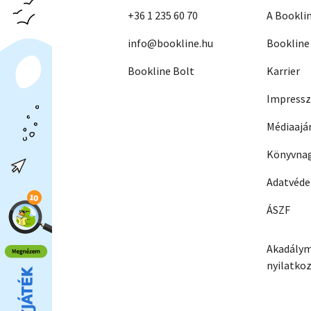
+36 1 235 60 70
A Bookli
info@bookline.hu
Bookline
Bookline Bolt
Karrier
Impress
Médiaajá
Könyvnag
Adatvéd
ÁSZF
Akadálym
nyilatko