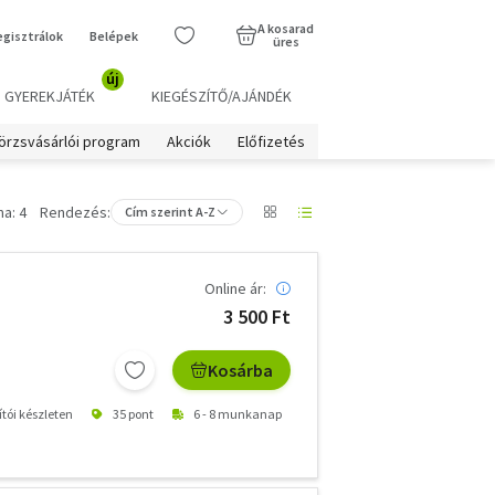
A kosarad
egisztrálok
Belépek
üres
új
GYEREKJÁTÉK
KIEGÉSZÍTŐ/AJÁNDÉK
örzsvásárlói program
Akciók
Előfizetés
a: 4
Rendezés:
Cím szerint A-Z
Online ár:
3 500 Ft
Kosárba
ítói készleten
35 pont
6 - 8 munkanap