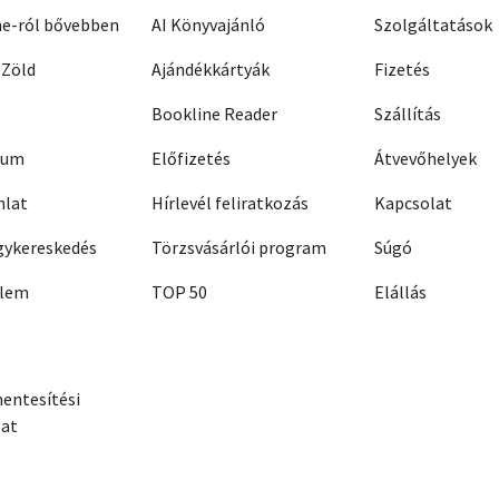
ne-ról bővebben
AI Könyvajánló
Szolgáltatások
 Zöld
Ajándékkártyák
Fizetés
Bookline Reader
Szállítás
zum
Előfizetés
Átvevőhelyek
nlat
Hírlevél feliratkozás
Kapcsolat
ykereskedés
Törzsvásárlói program
Súgó
elem
TOP 50
Elállás
entesítési
zat