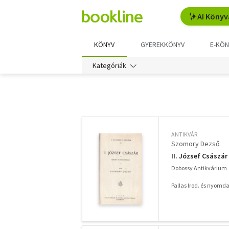
AI Könyv
KÖNYV
GYEREKKÖNYV
E-KÖN
Kategóriák
További
szűrők
ANTIKVÁR
Szomory Dezső
II. József Császár
Dobossy Antikvárium
Pallas Irod. és nyomdai