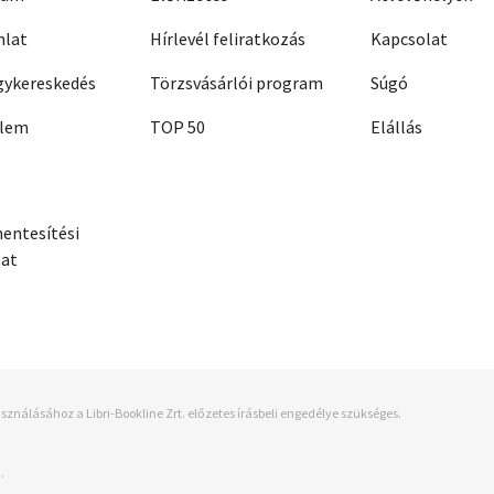
nlat
Hírlevél feliratkozás
Kapcsolat
ykereskedés
Törzsvásárlói program
Súgó
elem
TOP 50
Elállás
entesítési
zat
sználásához a Libri-Bookline Zrt. előzetes írásbeli engedélye szükséges.
.