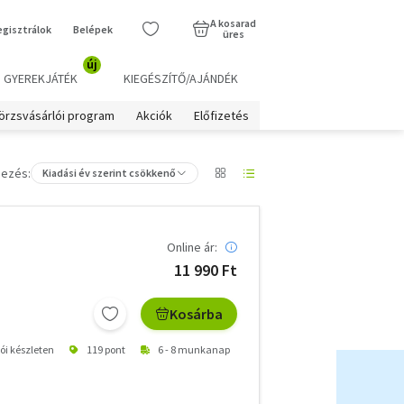
A kosarad
egisztrálok
Belépek
üres
új
GYEREKJÁTÉK
KIEGÉSZÍTŐ/AJÁNDÉK
örzsvásárlói program
Akciók
Előfizetés
ezés:
Kiadási év szerint csökkenő
Online ár:
11 990 Ft
Kosárba
tói készleten
119 pont
6 - 8 munkanap