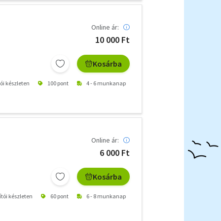
Online ár:
10 000 Ft
Kosárba
tói készleten
100 pont
4 - 6 munkanap
Online ár:
6 000 Ft
Kosárba
ítói készleten
60 pont
6 - 8 munkanap