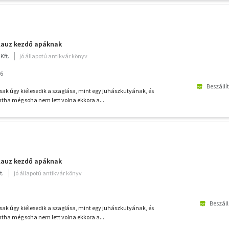
alauz kezdő apáknak
Kft.
jó állapotú antikvár könyv
16
Beszállí
sak úgy kiélesedik a szaglása, mint egy juhászkutyának, és
tha még soha nem lett volna ekkora a...
alauz kezdő apáknak
t.
jó állapotú antikvár könyv
Beszáll
sak úgy kiélesedik a szaglása, mint egy juhászkutyának, és
tha még soha nem lett volna ekkora a...