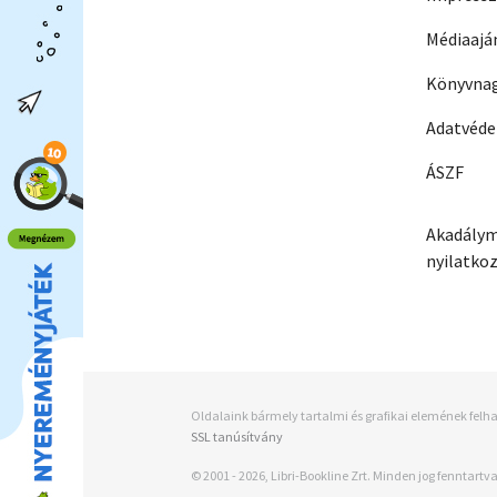
Médiaajá
Könyvnag
Adatvéd
ÁSZF
Akadálym
nyilatko
Oldalaink bármely tartalmi és grafikai elemének felha
SSL tanúsítvány
© 2001 - 2026, Libri-Bookline Zrt. Minden jog fenntartva