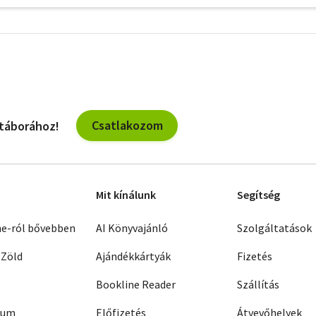
További
szűrők
Csatlakozom
 táborához!
Mit kínálunk
Segítség
ne-ról bővebben
AI Könyvajánló
Szolgáltatások
 Zöld
Ajándékkártyák
Fizetés
Bookline Reader
Szállítás
zum
Előfizetés
Átvevőhelyek