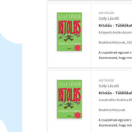
ANTIKVÁR
Szily László
Kitolás - Túlélők
Központi Antikvárium 
Bookline Könyvek, 20
A csajodnak egyszer c
észreveszed, hogy min
ANTIKVÁR
Szily László
Kitolás - Túlélők
Gasztrofilm Kultúra Kf
Bookline Könyvek
A csajodnak egyszer c
észreveszed, hogy min