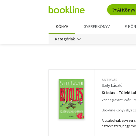
AI Könyv
KÖNYV
GYEREKKÖNYV
E-KÖN
Kategóriák
További
szűrők
ANTIKVÁR
Szily László
Kitolás - Túlélők
Vonnegut Antikváriu
Bookline Könyvek, 20
A csajodnak egyszer c
észreveszed, hogy min