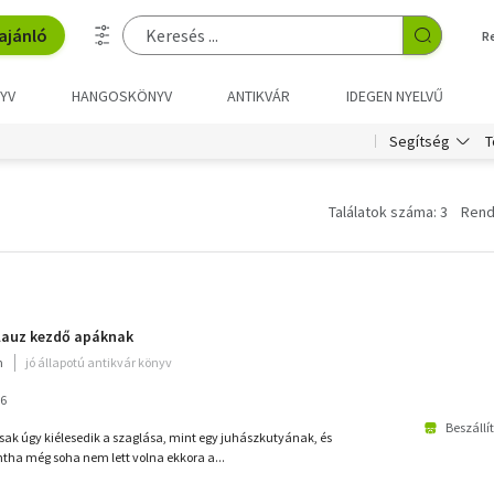
ajánló
R
YV
HANGOSKÖNYV
ANTIKVÁR
IDEGEN NYELVŰ
T
Segítség
Találatok száma: 3
Rend
alauz kezdő apáknak
m
jó állapotú antikvár könyv
16
Beszállí
sak úgy kiélesedik a szaglása, mint egy juhászkutyának, és
tha még soha nem lett volna ekkora a...