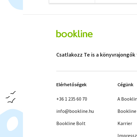
Csatlakozz Te is a könyvrajongók
Elérhetőségek
Cégünk
+36 1 235 60 70
A Bookli
info@bookline.hu
Bookline
Bookline Bolt
Karrier
Impress