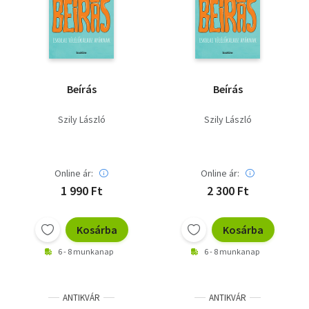
Szótár, nyelvkönyv
Tankönyv, segédkönyv
Társadalomtudomány
Beírás
Beírás
Természettudomány
Szily László
Szily László
Történelem
Vallás
Online ár:
Online ár:
1 990 Ft
2 300 Ft
Kosárba
Kosárba
6 - 8 munkanap
6 - 8 munkanap
ANTIKVÁR
ANTIKVÁR