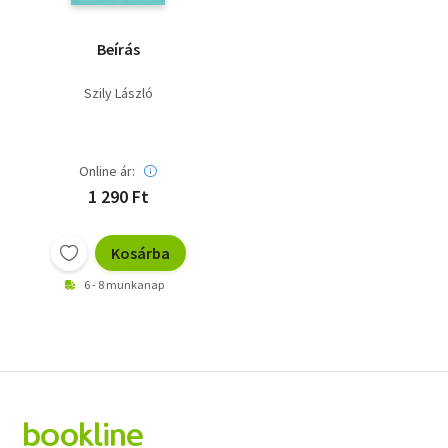
Beírás
Szily László
Online ár:
1 290 Ft
Kosárba
6 - 8 munkanap