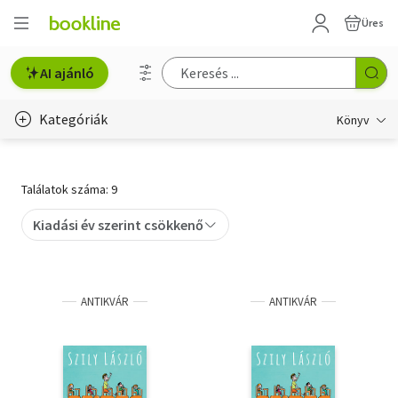
Üres
AI ajánló
Kategóriák
Könyv
Életmód, egészség
Találatok száma: 9
Erotika
Kiadási év szerint csökkenő
Gyermek- és ifjúsági
Hobbi, szabadidő
ANTIKVÁR
ANTIKVÁR
Irodalom
Művészet
Szakkönyv