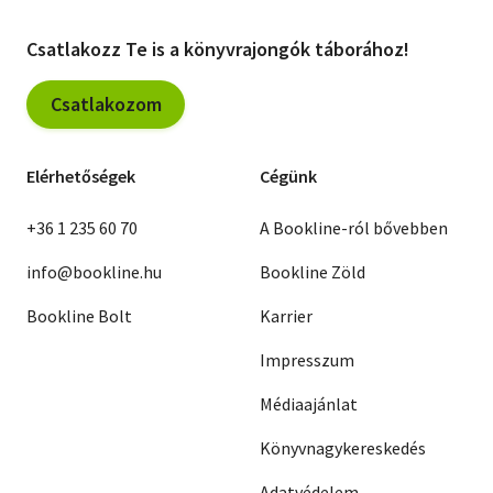
Csatlakozz Te is a könyvrajongók táborához!
Csatlakozom
Elérhetőségek
Cégünk
+36 1 235 60 70
A Bookline-ról bővebben
info@bookline.hu
Bookline Zöld
Bookline Bolt
Karrier
Impresszum
Médiaajánlat
Könyvnagykereskedés
Adatvédelem