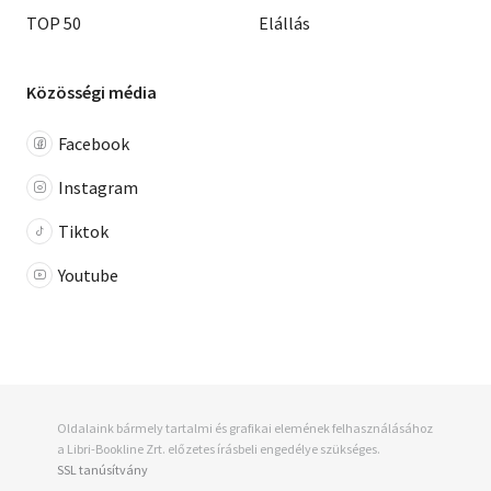
TOP 50
Elállás
Közösségi média
Facebook
Instagram
Tiktok
Youtube
Oldalaink bármely tartalmi és grafikai elemének felhasználásához
a Libri-Bookline Zrt. előzetes írásbeli engedélye szükséges.
SSL tanúsítvány