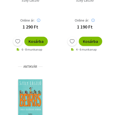
Szily László
Szily László
Online ár:
Online ár:
1 290 Ft
1 190 Ft
Kosárba
Kosárba
6 - 8 munkanap
4 - 6 munkanap
ANTIKVÁR