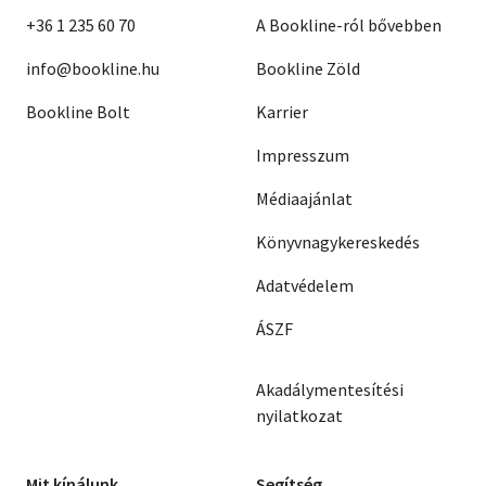
+36 1 235 60 70
A Bookline-ról bővebben
info@bookline.hu
Bookline Zöld
Bookline Bolt
Karrier
Impresszum
Médiaajánlat
Könyvnagykereskedés
Adatvédelem
ÁSZF
Akadálymentesítési
nyilatkozat
Mit kínálunk
Segítség