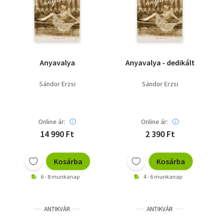
Szótár, nyelvkönyv
Tankönyv, segédkönyv
Társadalomtudomány
Anyavalya
Anyavalya - dedikált
Természettudomány
Sándor Erzsi
Sándor Erzsi
Történelem
Vallás
Online ár:
Online ár:
14 990 Ft
2 390 Ft
Kosárba
Kosárba
6 - 8 munkanap
4 - 6 munkanap
ANTIKVÁR
ANTIKVÁR