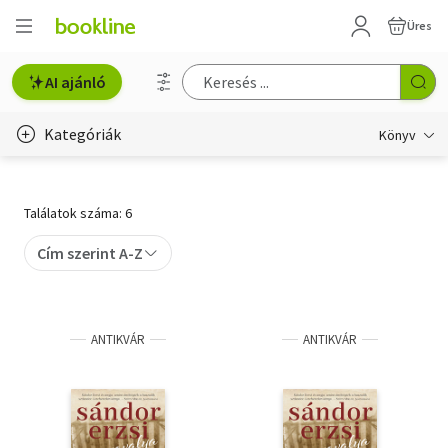
Üres
AI ajánló
Kategóriák
Könyv
Életmód, egészség
Találatok száma: 6
Erotika
Cím szerint A-Z
Gyermek- és ifjúsági
Hobbi, szabadidő
ANTIKVÁR
ANTIKVÁR
Irodalom
Művészet
Szakkönyv