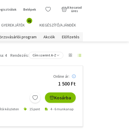
A kosarad
egisztrálok
Belépek
üres
új
GYEREKJÁTÉK
KIEGÉSZÍTŐ/AJÁNDÉK
örzsvásárlói program
Akciók
Előfizetés
a: 4
Rendezés:
Cím szerint A-Z
Online ár:
1 500 Ft
Kosárba
ítói készleten
15 pont
4 - 6 munkanap