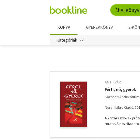
AI Könyv
KÖNYV
GYEREKKÖNYV
E-KÖN
Kategóriák
További
szűrők
ANTIKVÁR
Férfi, nő, gyerek
Központi Antikvárium 
Noran Libro Kiadó, 20
A kortárs szlovák pró
mutat. A novellaantoló