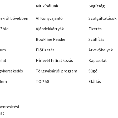
Mit kínálunk
Segítség
ne-ról bővebben
AI Könyvajánló
Szolgáltatások
 Zöld
Ajándékkártyák
Fizetés
Bookline Reader
Szállítás
zum
Előfizetés
Átvevőhelyek
nlat
Hírlevél feliratkozás
Kapcsolat
ykereskedés
Törzsvásárlói program
Súgó
elem
TOP 50
Elállás
entesítési
zat