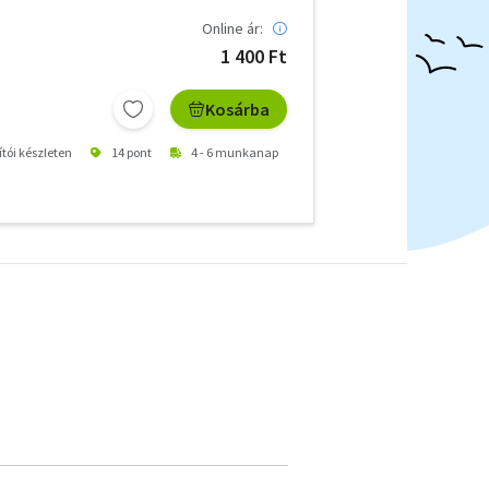
Online ár:
1 400 Ft
Kosárba
ítói készleten
14 pont
4 - 6 munkanap