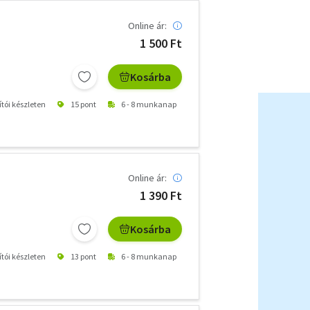
Online ár:
1 500 Ft
Kosárba
ítói készleten
15 pont
6 - 8 munkanap
Online ár:
1 390 Ft
Kosárba
ítói készleten
13 pont
6 - 8 munkanap