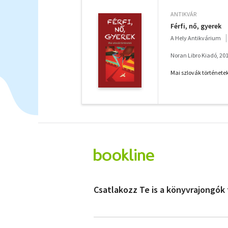
ANTIKVÁR
Férfi, nő, gyerek
A Hely Antikvárium
Noran Libro Kiadó, 20
Mai szlovák története
Csatlakozz Te is a könyvrajongók