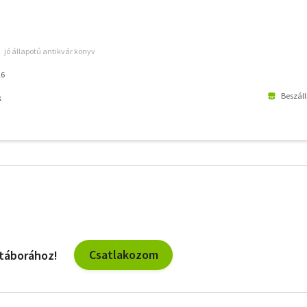
jó állapotú antikvár könyv
16
Beszáll
k
További
szűrők
Csatlakozom
 táborához!