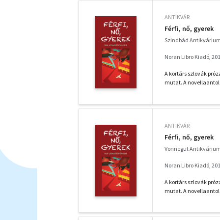
ANTIKVÁR
Férfi, nő, gyerek
Szindbád Antikváriu
Noran Libro Kiadó, 20
A kortárs szlovák pró
mutat. A novellaantoló
ANTIKVÁR
Férfi, nő, gyerek
Vonnegut Antikváriu
Noran Libro Kiadó, 20
A kortárs szlovák pró
mutat. A novellaantoló