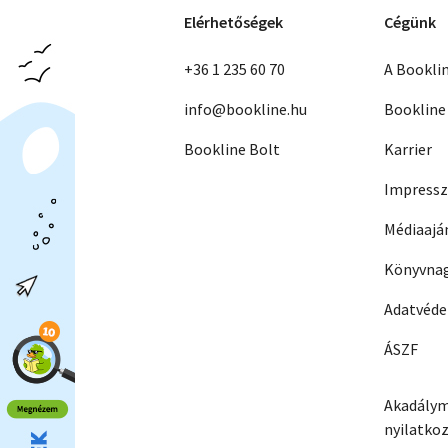
Elérhetőségek
Cégünk
+36 1 235 60 70
A Bookli
info@bookline.hu
Bookline
Bookline Bolt
Karrier
Impress
Médiaajá
Könyvnag
Adatvéd
ÁSZF
Akadálym
nyilatko