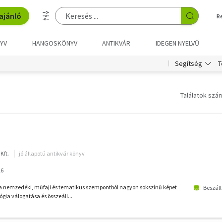
ajánló
R
YV
HANGOSKÖNYV
ANTIKVÁR
IDEGEN NYELVŰ
T
Segítség
Találatok szám
Kft.
jó állapotú antikvár könyv
16
za nemzedéki, műfaji és tematikus szempontból nagyon sokszínű képet
Beszáll
gia válogatása és összeáll...