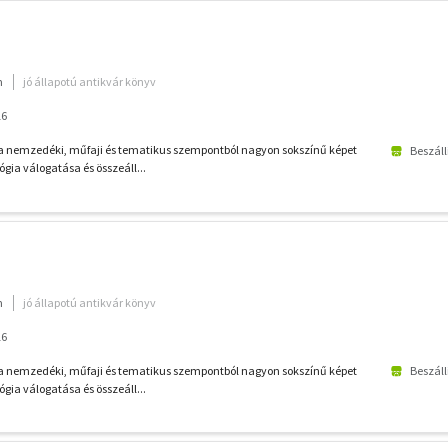
m
jó állapotú antikvár könyv
16
za nemzedéki, műfaji és tematikus szempontból nagyon sokszínű képet
Beszáll
gia válogatása és összeáll...
m
jó állapotú antikvár könyv
16
za nemzedéki, műfaji és tematikus szempontból nagyon sokszínű képet
Beszáll
gia válogatása és összeáll...