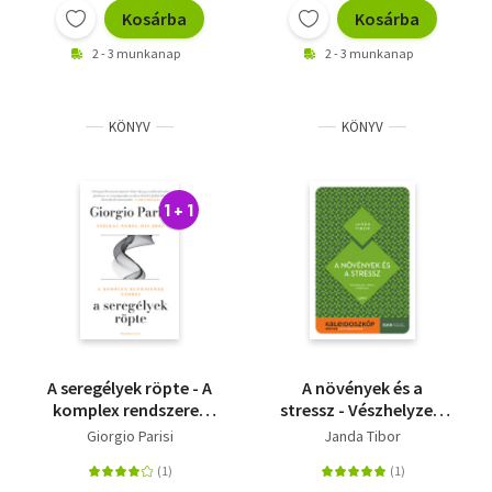
Kosárba
Kosárba
2 - 3 munkanap
2 - 3 munkanap
KÖNYV
KÖNYV
1 + 1
A seregélyek röpte - A
A növények és a
komplex rendszerek
stressz - Vészhelyzet,
csodái
válasz, védekezés
Giorgio Parisi
Janda Tibor