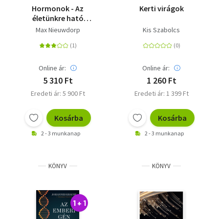
Hormonok - Az
Kerti virágok
életünkre ható
hírvivők
Max Nieuwdorp
Kis Szabolcs
Online ár:
Online ár:
5 310 Ft
1 260 Ft
Eredeti ár: 5 900 Ft
Eredeti ár: 1 399 Ft
Kosárba
Kosárba
2 - 3 munkanap
2 - 3 munkanap
KÖNYV
KÖNYV
1 + 1