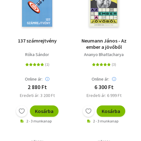
137 számrejtvény
Neumann János - Az
ember a jövőből
Róka Sándor
Ananyo Bhattacharya
Online ár:
Online ár:
2 880 Ft
6 300 Ft
Eredeti ár: 3 200 Ft
Eredeti ár: 6 999 Ft
Kosárba
Kosárba
2 - 3 munkanap
2 - 3 munkanap