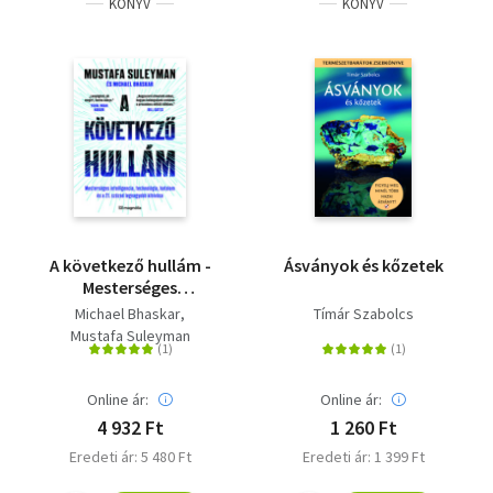
KÖNYV
KÖNYV
A következő hullám -
Ásványok és kőzetek
Mesterséges
intelligencia,
Michael Bhaskar
Tímár Szabolcs
technológia, hatalom
Mustafa Suleyman
és a 21. század
legnagyobb kihívása
Online ár:
Online ár:
4 932 Ft
1 260 Ft
Eredeti ár: 5 480 Ft
Eredeti ár: 1 399 Ft