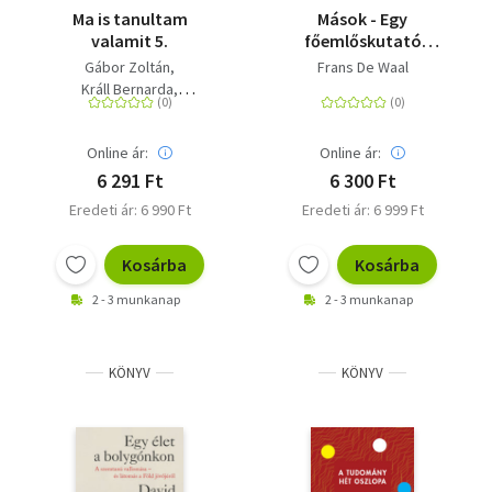
Ma is tanultam
Mások - Egy
valamit 5.
főemlőskutató
megfigyelései a
Gábor Zoltán
Frans De Waal
társadalmi nemről
Králl Bernarda
Kovács Róbert
Papdi-pécskői, Viktor
Online ár:
Online ár:
6 291 Ft
6 300 Ft
Eredeti ár: 6 990 Ft
Eredeti ár: 6 999 Ft
Kosárba
Kosárba
2 - 3 munkanap
2 - 3 munkanap
KÖNYV
KÖNYV