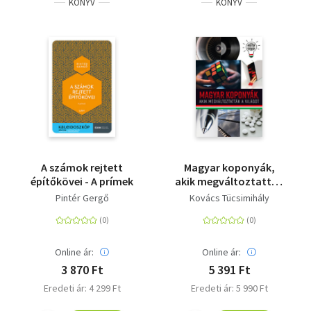
KÖNYV
KÖNYV
A számok rejtett
Magyar koponyák,
építőkövei - A prímek
akik megváltoztatták
a világot
Pintér Gergő
Kovács Tücsimihály
Online ár:
Online ár:
3 870 Ft
5 391 Ft
Eredeti ár: 4 299 Ft
Eredeti ár: 5 990 Ft