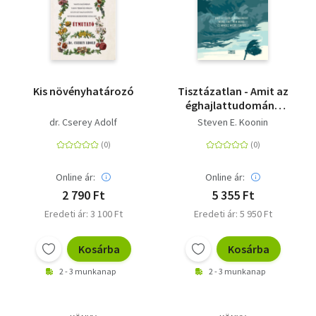
Kis növényhatározó
Tisztázatlan - Amit az
éghajlattudomány
mond, amit nem
dr. Cserey Adolf
Steven E. Koonin
mond, és mindez
miért fontos
Online ár:
Online ár:
2 790 Ft
5 355 Ft
Eredeti ár: 3 100 Ft
Eredeti ár: 5 950 Ft
Kosárba
Kosárba
2 - 3 munkanap
2 - 3 munkanap