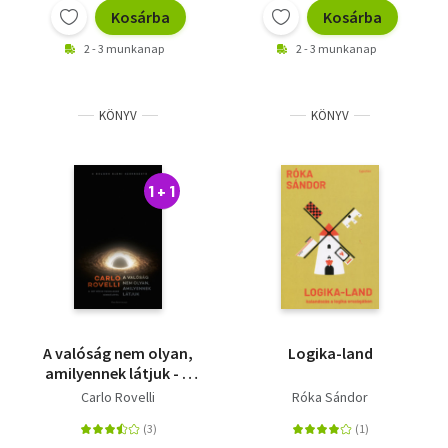
Kosárba
Kosárba
2 - 3 munkanap
2 - 3 munkanap
KÖNYV
KÖNYV
1 + 1
A valóság nem olyan,
Logika-land
amilyennek látjuk - A
dolgok elemi
Carlo Rovelli
Róka Sándor
szerkezete