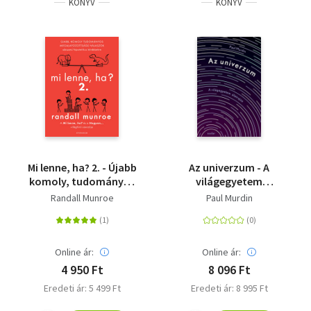
KÖNYV
KÖNYV
Mi lenne, ha? 2. - Újabb
Az univerzum - A
komoly, tudományos
világegyetem
megalapozottságú
életrajza
Randall Munroe
Paul Murdin
válaszok abszurd
hipotetikus kérdésekre
Online ár:
Online ár:
4 950 Ft
8 096 Ft
Eredeti ár: 5 499 Ft
Eredeti ár: 8 995 Ft