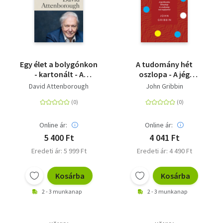
Egy élet a bolygónkon
A tudomány hét
- kartonált - A
oszlopa - A jég
szemtanú vallomása -
hihetetlen könnyűsége
David Attenborough
John Gribbin
és látomás a Föld
és a tudomány más
jövőjéről
meglepetései
Online ár:
Online ár:
5 400 Ft
4 041 Ft
Eredeti ár: 5 999 Ft
Eredeti ár: 4 490 Ft
Kosárba
Kosárba
2 - 3 munkanap
2 - 3 munkanap