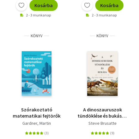
Kosárba
Kosárba
2 - 3 munkanap
2 - 3 munkanap
KÖNYV
KÖNYV
Szórakoztató
A dinoszauruszok
matematikai fejtörők
tündöklése és bukása -
Egy letűnt világ újraírt
Gardner, Martin
Steve Brusatte
története