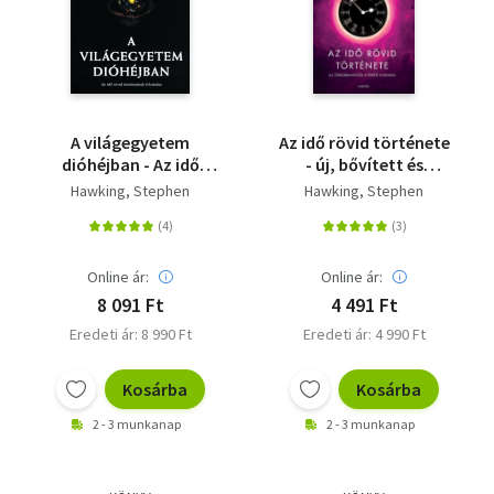
Szótár, nyelvkönyv
Tankönyv, segédkönyv
Társadalomtudomány
A világegyetem
Az idő rövid története
dióhéjban - Az idő
- új, bővített és
Természettudomány
rövid történetének
átdolgozott kiadás
Hawking, Stephen
Hawking, Stephen
folytatása
Történelem
Vallás
Online ár:
Online ár:
8 091 Ft
4 491 Ft
Eredeti ár: 8 990 Ft
Eredeti ár: 4 990 Ft
Kosárba
Kosárba
2 - 3 munkanap
2 - 3 munkanap