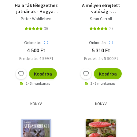
Ha a fák lélegzethez
A mélyen elrejtett
jutnának - Hogyan
valóság -
segíthetnek a fák
Kvantumvilágok és a
Peter Wohlleben
Sean Carroll
megküzdeni a
téridő megjelenése
klímaváltozással?
Online ár:
Online ár:
4 500 Ft
5 310 Ft
Eredeti ár: 4 999 Ft
Eredeti ár: 5 900 Ft
Kosárba
Kosárba
2 - 3 munkanap
2 - 3 munkanap
KÖNYV
KÖNYV