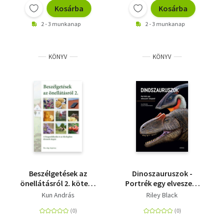
Kosárba
Kosárba
2 - 3 munkanap
2 - 3 munkanap
KÖNYV
KÖNYV
Beszélgetések az
Dinoszauruszok -
önellátásról 2. kötet -
Portrék egy elveszett
A biogazdálkodás és
világból
Kun András
Riley Black
az ökologikus
életmód alapjai