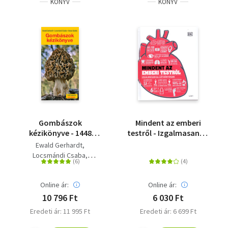
KÖNYV
KÖNYV
Gombászok
Mindent az emberi
kézikönyve - 1448
testről - Izgalmasan és
gombafaj leírásával
látványosan
Ewald Gerhardt
Locsmándi Csaba
Vasas Gizella
Online ár:
Online ár:
10 796 Ft
6 030 Ft
Eredeti ár: 11 995 Ft
Eredeti ár: 6 699 Ft