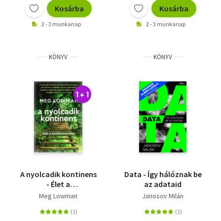
Kosárba
Kosárba
2 - 3 munkanap
2 - 3 munkanap
KÖNYV
KÖNYV
1 + 1
A nyolcadik kontinens
Data - Így hálóznak be
- Élet a
az adataid
lombkoronában
Meg Lowman
Janosov Milán