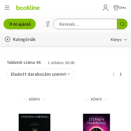
Üres
AI ajánló
Kategóriák
Könyv
Életmód, egészség
Találatok száma: 86
1 oldalon: 60 db
Erotika
Eladott darabszám szerint
1
2
Gyermek- és ifjúsági
Hobbi, szabadidő
KÖNYV
KÖNYV
Irodalom
Művészet
Szakkönyv