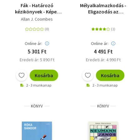
Fák - Határozó
Mélyalkalmazkodás -
kézikönyvek - Képes
Eligazodás az
ismertető a világ több
éghajlati káosz
Allan J. Coombes
mint 500 fájáról
valóságában
Online ár:
Online ár:
5 301 Ft
4 491 Ft
Eredeti ár: 5 890 Ft
Eredeti ár: 4 990 Ft
Kosárba
Kosárba
2 - 3 munkanap
2 - 3 munkanap
KÖNYV
KÖNYV