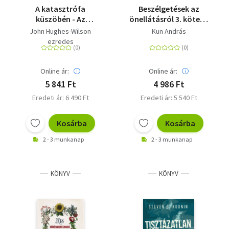
A katasztrófa
Beszélgetések az
küszöbén - Az
önellátásról 3. kötet -
atomenergia tragikus
A biogazdálkodás és
John Hughes-Wilson
Kun András
története Marie Curie-
az ökologikus
ezredes
től Fukusimáig
életmód alapjai
Online ár:
Online ár:
5 841 Ft
4 986 Ft
Eredeti ár: 6 490 Ft
Eredeti ár: 5 540 Ft
Kosárba
Kosárba
2 - 3 munkanap
2 - 3 munkanap
KÖNYV
KÖNYV