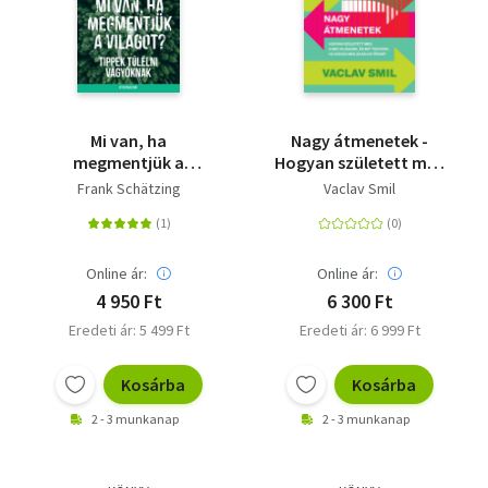
Mi van, ha
Nagy átmenetek -
megmentjük a
Hogyan született meg
világot? - Tippek
a mai világunk, és mit
Frank Schätzing
Vaclav Smil
túlélni vágyóknak
tegyünk, ha sokáig
meg akarjuk őrizni?
Online ár:
Online ár:
4 950 Ft
6 300 Ft
Eredeti ár: 5 499 Ft
Eredeti ár: 6 999 Ft
Kosárba
Kosárba
2 - 3 munkanap
2 - 3 munkanap