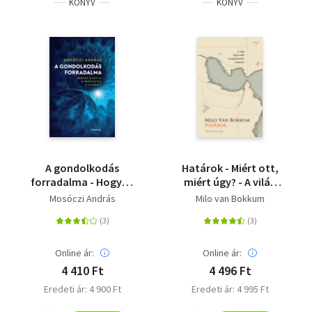
KÖNYV
KÖNYV
A gondolkodás
Határok - Miért ott,
forradalma - Hogyan
miért úgy? - A világ
alakítja a matematika
legfurcsább
Mosóczi András
Milo van Bokkum
a világot?
országhatárainak
történetei
Online ár:
Online ár:
4 410 Ft
4 496 Ft
Eredeti ár: 4 900 Ft
Eredeti ár: 4 995 Ft