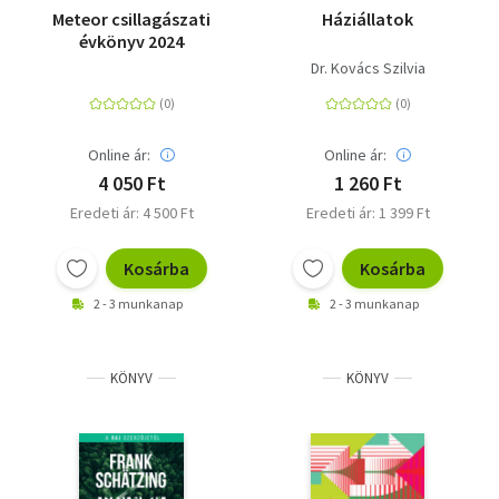
Meteor csillagászati
Háziállatok
évkönyv 2024
Dr. Kovács Szilvia
Online ár:
Online ár:
4 050 Ft
1 260 Ft
Eredeti ár: 4 500 Ft
Eredeti ár: 1 399 Ft
Kosárba
Kosárba
2 - 3 munkanap
2 - 3 munkanap
KÖNYV
KÖNYV