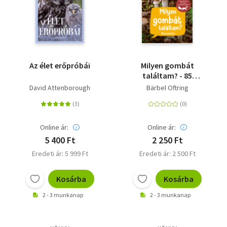
Az élet erőpróbái
Milyen gombát
találtam? - 85
gombafaj
David Attenborough
Bärbel Oftring
Online ár:
Online ár:
5 400 Ft
2 250 Ft
Eredeti ár: 5 999 Ft
Eredeti ár: 2 500 Ft
Kosárba
Kosárba
2 - 3 munkanap
2 - 3 munkanap