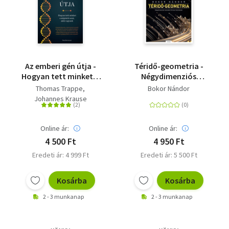
Az emberi gén útja -
Téridő-geometria -
Hogyan tett minket a
Négydimenziós
migráció azzá, akik
kalandok 18 éven
Thomas Trappe
Bokor Nándor
vagyunk
felülieknek
Johannes Krause
Online ár:
Online ár:
4 500 Ft
4 950 Ft
Eredeti ár: 4 999 Ft
Eredeti ár: 5 500 Ft
Kosárba
Kosárba
2 - 3 munkanap
2 - 3 munkanap