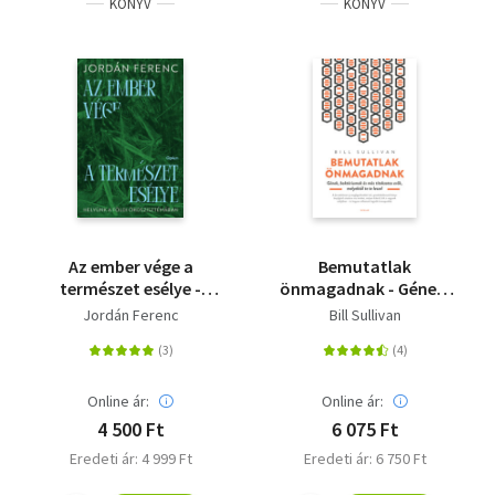
KÖNYV
KÖNYV
Az ember vége a
Bemutatlak
természet esélye -
önmagadnak - Gének,
Helyünk a földi
baktériumok és más
Jordán Ferenc
Bill Sullivan
ökoszisztémában
titkokzatos erők,
melyektől te te leszel
Online ár:
Online ár:
4 500 Ft
6 075 Ft
Eredeti ár: 4 999 Ft
Eredeti ár: 6 750 Ft