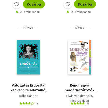
Kosárba
Kosárba
2 - 3 munkanap
2 - 3 munkanap
KÖNYV
KÖNYV
Válogatás Erdős Pál
Rendhagyó
kedvenc feladataiból
madárhatározó -
Szín, viselkedés, alak
Róka Sándor
Elwin van der Kolk
és élőhely alapján
Nico de Haan