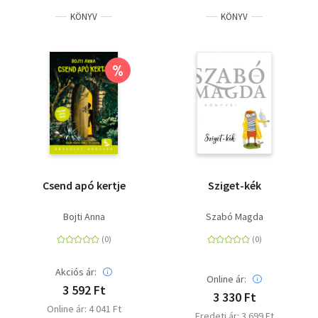
KÖNYV
KÖNYV
%
Csend apó kertje
Sziget-kék
Bojti Anna
Szabó Magda
Akciós ár:
Online ár:
3 592 Ft
3 330 Ft
Online ár: 4 041 Ft
Eredeti ár: 3 699 Ft