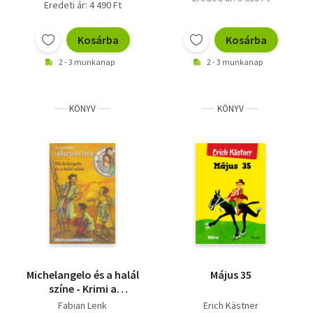
Eredeti ár: 4 490 Ft
Kosárba
Kosárba
2 - 3 munkanap
2 - 3 munkanap
KÖNYV
KÖNYV
Michelangelo és a halál
Május 35
színe - Krimi a
reneszánsz korából -
Fabian Lenk
Erich Kästner