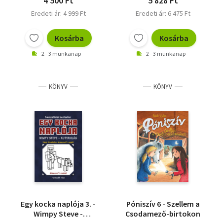
4 500 Ft
5 828 Ft
Eredeti ár: 4 999 Ft
Eredeti ár: 6 475 Ft
Kosárba
Kosárba
2 - 3 munkanap
2 - 3 munkanap
KÖNYV
KÖNYV
Egy kocka naplója 3. -
Póniszív 6 - Szellem a
Wimpy Steve -
Csodamező-birtokon