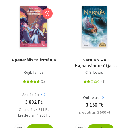
%
A generális talizmánja
Narnia 5. - A
Hajnalvándor útja -
Illusztrált kiadás
Rojik Tamás
C. S. Lewis
Akciós ár:
Online ár:
3 832 Ft
3 150 Ft
Online ár: 4 311 Ft
Eredeti ár: 3 500 Ft
Eredeti ár: 4 790 Ft