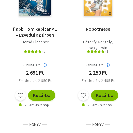
Ifjabb Tom kapitány 1.
Robotmese
- Egyedül az űrben
Bernd Flessner
Péterfy Gergely
Nagy Ervin
Online ár:
Online ár:
2 691 Ft
2 250 Ft
Eredeti ár: 2 990 Ft
Eredeti ár: 2 499 Ft
Kosárba
Kosárba
2 - 3 munkanap
2 - 3 munkanap
KÖNYV
KÖNYV