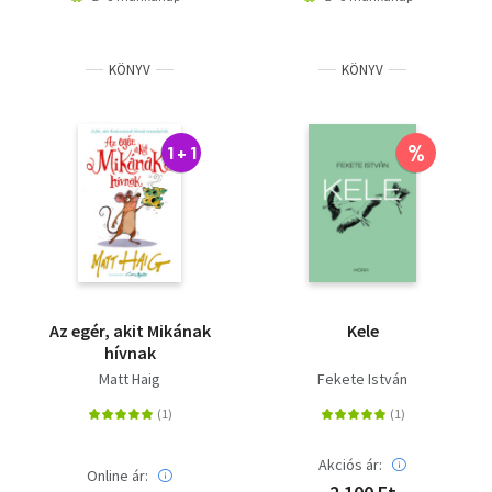
KÖNYV
KÖNYV
%
1 + 1
Az egér, akit Mikának
Kele
hívnak
Matt Haig
Fekete István
Akciós ár:
Online ár: