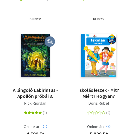
KÖNYV
KÖNYV
A lángoló Labirintus -
Iskolás leszek - Mit?
Apollón próbái 3.
Miért? Hogyan?
Rick Riordan
Doris Rübel
Online ár:
Online ár: