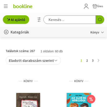
Üres
AI ajánló
Kategóriák
Könyv
Életmód, egészség
Találatok száma: 267
1 oldalon: 60 db
Erotika
Eladott darabszám szerint
1
2
3
Gyermek- és ifjúsági
Hobbi, szabadidő
KÖNYV
KÖNYV
Irodalom
Művészet
%
Szakkönyv