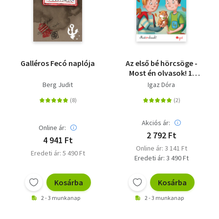
Szótár, nyelvkönyv
Tankönyv, segédkönyv
Társadalomtudomány
Galléros Fecó naplója
Az első bé hörcsöge -
Most én olvasok! 1.
Természettudomány
szint
Berg Judit
Igaz Dóra
Történelem
Vallás
Akciós ár:
Online ár:
2 792 Ft
4 941 Ft
Online ár: 3 141 Ft
Eredeti ár: 5 490 Ft
Eredeti ár: 3 490 Ft
Kosárba
Kosárba
2 - 3 munkanap
2 - 3 munkanap