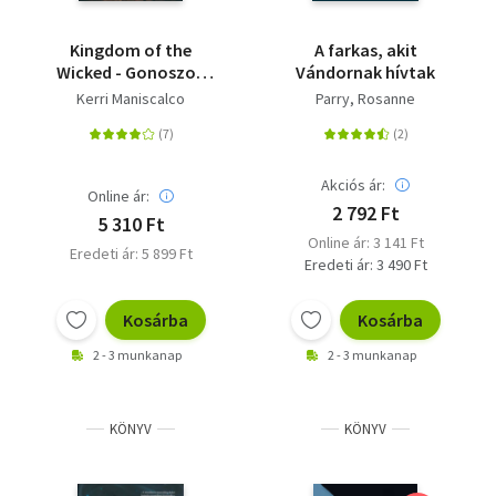
Kingdom of the
A farkas, akit
Wicked - Gonoszok
Vándornak hívtak
királysága
Kerri Maniscalco
Parry, Rosanne
Akciós ár:
Online ár:
2 792 Ft
5 310 Ft
Online ár: 3 141 Ft
Eredeti ár: 5 899 Ft
Eredeti ár: 3 490 Ft
Kosárba
Kosárba
2 - 3 munkanap
2 - 3 munkanap
KÖNYV
KÖNYV