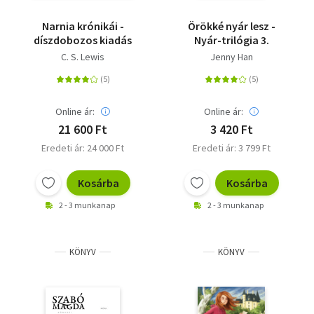
Narnia krónikái -
Örökké nyár lesz -
díszdobozos kiadás
Nyár-trilógia 3.
C. S. Lewis
Jenny Han
Online ár:
Online ár:
21 600 Ft
3 420 Ft
Eredeti ár: 24 000 Ft
Eredeti ár: 3 799 Ft
Kosárba
Kosárba
2 - 3 munkanap
2 - 3 munkanap
KÖNYV
KÖNYV