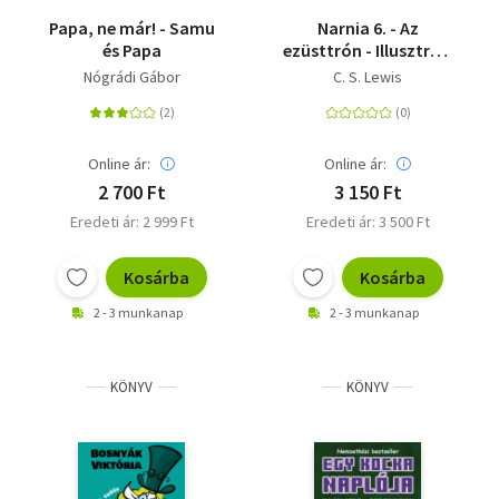
Papa, ne már! - Samu
Narnia 6. - Az
és Papa
ezüsttrón - Illusztrált
kiadás
Nógrádi Gábor
C. S. Lewis
Online ár:
Online ár:
2 700 Ft
3 150 Ft
Eredeti ár: 2 999 Ft
Eredeti ár: 3 500 Ft
Kosárba
Kosárba
2 - 3 munkanap
2 - 3 munkanap
KÖNYV
KÖNYV