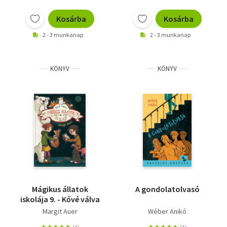
Kosárba
Kosárba
2 - 3 munkanap
2 - 3 munkanap
KÖNYV
KÖNYV
Mágikus állatok
A gondolatolvasó
iskolája 9. - Kővé válva
Margit Auer
Wéber Anikó