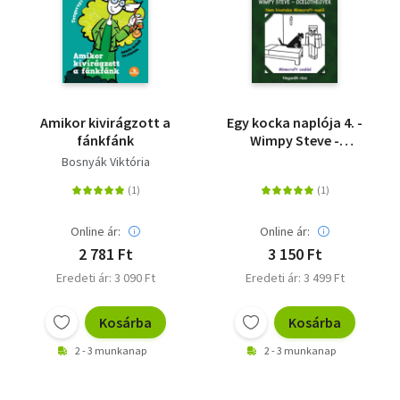
Amikor kivirágzott a
Egy kocka naplója 4. -
fánkfánk
Wimpy Steve -
Ocelothegyek -
Bosnyák Viktória
kemény kötés
Online ár:
Online ár:
2 781 Ft
3 150 Ft
Eredeti ár: 3 090 Ft
Eredeti ár: 3 499 Ft
Kosárba
Kosárba
2 - 3 munkanap
2 - 3 munkanap