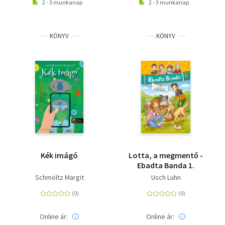
2 - 3 munkanap
2 - 3 munkanap
KÖNYV
KÖNYV
Kék imágó
Lotta, a megmentő -
Ebadta Banda 1.
Schmöltz Margit
Usch Luhn
Online ár:
Online ár: