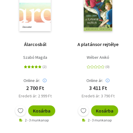
Álarcosbál
A platánsor rejtélye
Szabó Magda
Wéber Anikó
Online ár:
Online ár:
2 700 Ft
3 411 Ft
Eredeti ár: 2 999 Ft
Eredeti ár: 3 790 Ft
Kosárba
Kosárba
2 - 3 munkanap
2 - 3 munkanap