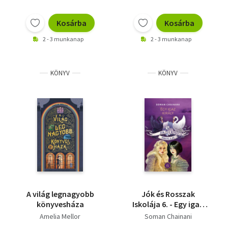
Kosárba
Kosárba
2 - 3 munkanap
2 - 3 munkanap
KÖNYV
KÖNYV
A világ legnagyobb
Jók és Rosszak
könyvesháza
Iskolája 6. - Egy igaz
király
Amelia Mellor
Soman Chainani