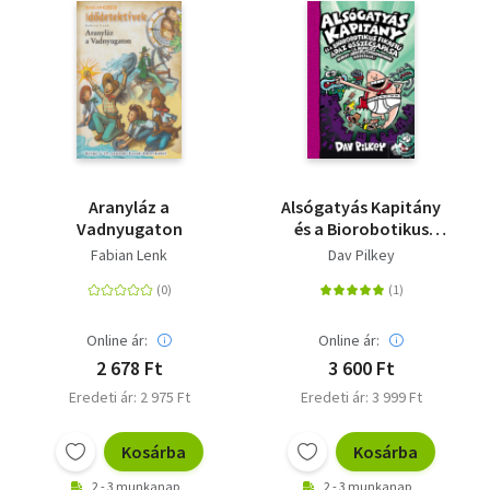
Aranyláz a
Alsógatyás Kapitány
Vadnyugaton
és a Biorobotikus
Fikafiú ádáz
Fabian Lenk
Dav Pilkey
összecsapása - A
Röhejes Robot-
Orrtrutymódarabok
bosszúja
Online ár:
Online ár:
2 678 Ft
3 600 Ft
Eredeti ár: 2 975 Ft
Eredeti ár: 3 999 Ft
Kosárba
Kosárba
2 - 3 munkanap
2 - 3 munkanap