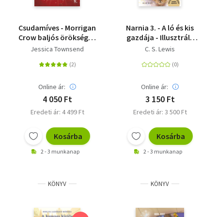
Csudamíves - Morrigan
Narnia 3. - A ló és kis
Crow baljós öröksége -
gazdája - Illusztrált
Nevermoor 2.
kiadás
Jessica Townsend
C. S. Lewis
Online ár:
Online ár:
4 050 Ft
3 150 Ft
Eredeti ár: 4 499 Ft
Eredeti ár: 3 500 Ft
Kosárba
Kosárba
2 - 3 munkanap
2 - 3 munkanap
KÖNYV
KÖNYV