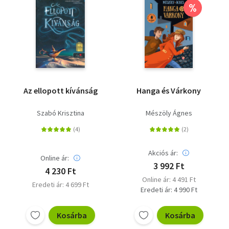
%
Az ellopott kívánság
Hanga és Várkony
Szabó Krisztina
Mészöly Ágnes
Akciós ár:
Online ár:
3 992 Ft
4 230 Ft
Online ár: 4 491 Ft
Eredeti ár: 4 699 Ft
Eredeti ár: 4 990 Ft
Kosárba
Kosárba