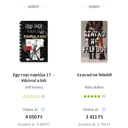
KÖNYV
KÖNYV
Egy ropi naplója 17. -
Szavad ne feledd!
Kibörul a bili
Jeff Kinney
Riley Baker
Online ár:
Online ár:
4 050 Ft
3 411 Ft
Eredeti ár: 4 499 Ft
Eredeti ár: 3 790 Ft