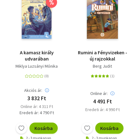
%
A kamasz király
Rumini a Fényvizeken -
udvarában
új rajzokkal
Miklya Luzsányi Mónika
Berg Judit
Akciós ár:
Online ár:
3 832 Ft
4 491 Ft
Online ár: 4 311 Ft
Eredeti ár: 4 990 Ft
Eredeti ár: 4 790 Ft
Kosárba
Kosárba
2 - 3 munkanap
2 - 3 munkanap