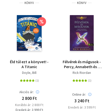
KÖNYV
KÖNYV
%
Éld túl ezt a könyvet! -
Félvérek és mágusok -
A Titanic
Percy, Annabeth és a
Kane-testvérek
Doyle, Bill
Rick Riordan
Akciós ár:
Online ár:
2 800 Ft
3 240 Ft
Korábbi ár: 2 800 Ft
Eredeti ár: 3 599 Ft
Eredeti ár: 3 999 Ft