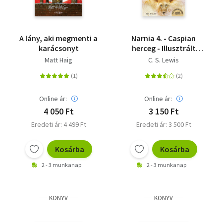
A lány, aki megmenti a
Narnia 4. - Caspian
karácsonyt
herceg - Illusztrált
kiadás
Matt Haig
C. S. Lewis
Online ár:
Online ár:
4 050 Ft
3 150 Ft
Eredeti ár: 4 499 Ft
Eredeti ár: 3 500 Ft
Kosárba
Kosárba
2 - 3 munkanap
2 - 3 munkanap
KÖNYV
KÖNYV