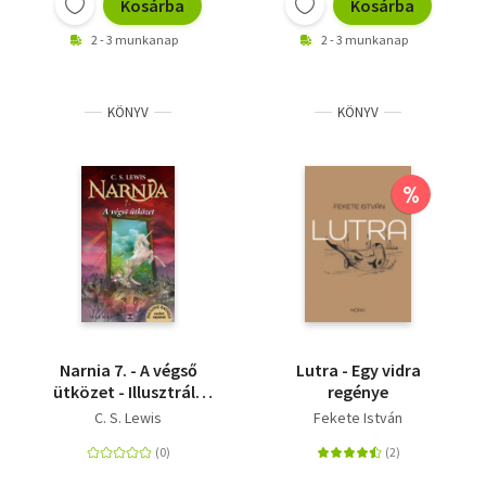
Kosárba
Kosárba
2 - 3 munkanap
2 - 3 munkanap
KÖNYV
KÖNYV
%
Narnia 7. - A végső
Lutra - Egy vidra
ütközet - Illusztrált
regénye
kiadás
C. S. Lewis
Fekete István