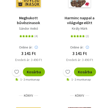
Megbukott
Harminc nappal a
bűvészinasok
világvége előtt
Sándor Anikó
Király Márk
Online ár:
Online ár:
3 141 Ft
3 141 Ft
Eredeti ár: 3 490 Ft
Eredeti ár: 3 490 Ft
Kosárba
Kosárba
1 - 2 munkanap
1 - 2 munkanap
KÖNYV
KÖNYV