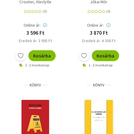
Croutier, Alevlytle
Jókai Mór
Online ár:
Online ár:
3 596 Ft
3 870 Ft
Eredeti ár: 3 995 Ft
Eredeti ár: 4 300 Ft
Kosárba
Kosárba
1 - 2 munkanap
1 - 2 munkanap
KÖNYV
KÖNYV