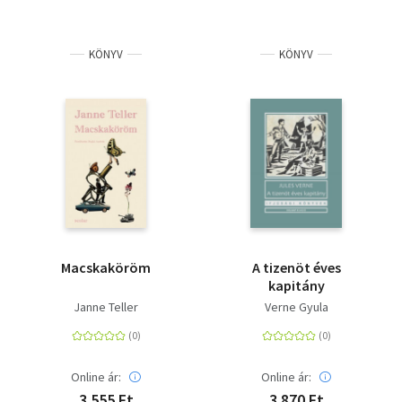
KÖNYV
KÖNYV
Macskaköröm
A tizenöt éves
kapitány
Janne Teller
Verne Gyula
Online ár:
Online ár:
3 555 Ft
3 870 Ft