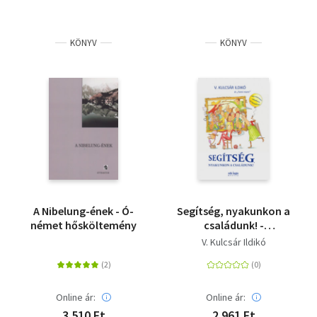
KÖNYV
KÖNYV
A Nibelung-ének - Ó-
Segítség, nyakunkon a
német hősköltemény
családunk! -
Szeretetiskola -
V. Kulcsár Ildikó
kezdőknek és
haladóknak
Online ár:
Online ár:
3 510 Ft
2 961 Ft