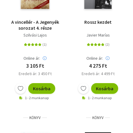
A vincellér - A Jegenyék
Rossz kezdet
sorozat 4. része
Szilvási Lajos
Javier Marías
Online ár:
Online ár:
3 105 Ft
4 275 Ft
Eredeti ár: 3 450 Ft
Eredeti ár: 4 499 Ft
Kosárba
Kosárba
1 - 2 munkanap
1 - 2 munkanap
KÖNYV
KÖNYV