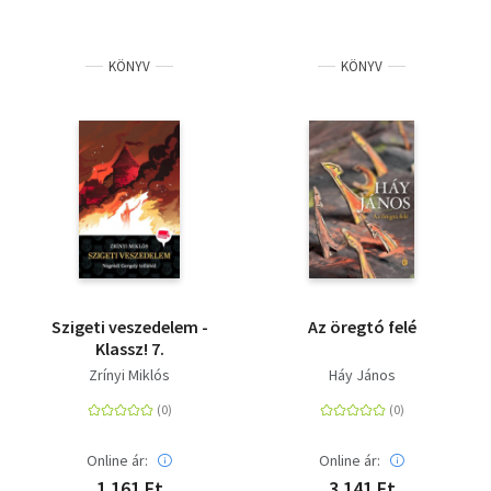
KÖNYV
KÖNYV
Szigeti veszedelem -
Az öregtó felé
Klassz! 7.
Zrínyi Miklós
Háy János
Online ár:
Online ár:
1 161 Ft
3 141 Ft