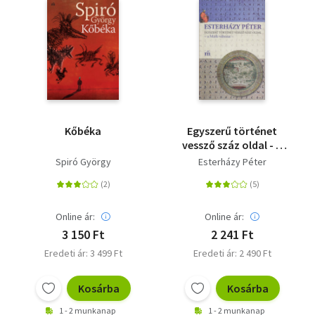
Kőbéka
Egyszerű történet
vessző száz oldal - a
Márk-változat
Spiró György
Esterházy Péter
Online ár:
Online ár:
3 150 Ft
2 241 Ft
Eredeti ár: 3 499 Ft
Eredeti ár: 2 490 Ft
Kosárba
Kosárba
1 - 2 munkanap
1 - 2 munkanap