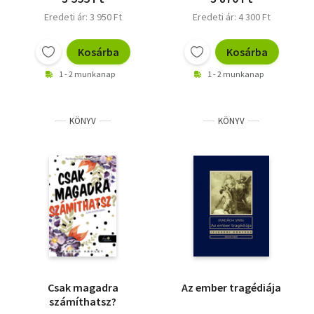
Eredeti ár: 3 950 Ft
Eredeti ár: 4 300 Ft
Kosárba
Kosárba
1 - 2 munkanap
1 - 2 munkanap
KÖNYV
KÖNYV
Csak magadra
Az ember tragédiája
számíthatsz?