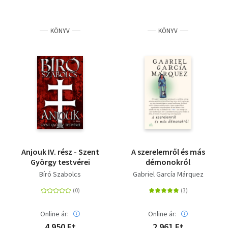
KÖNYV
KÖNYV
Anjouk IV. rész - Szent
A szerelemről és más
György testvérei
démonokról
Bíró Szabolcs
Gabriel García Márquez
Online ár:
Online ár:
4 950 Ft
2 961 Ft