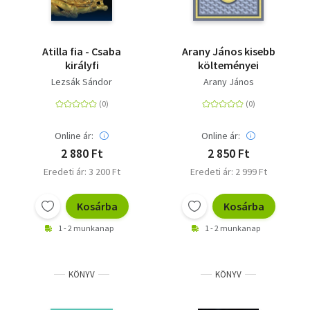
Atilla fia - Csaba
Arany János kisebb
királyfi
költeményei
Lezsák Sándor
Arany János
Online ár:
Online ár:
2 880 Ft
2 850 Ft
Eredeti ár: 3 200 Ft
Eredeti ár: 2 999 Ft
Kosárba
Kosárba
1 - 2 munkanap
1 - 2 munkanap
KÖNYV
KÖNYV