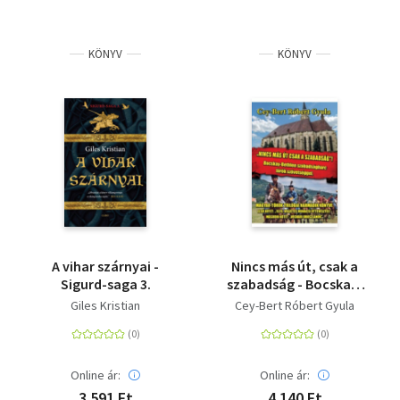
KÖNYV
KÖNYV
A vihar szárnyai -
Nincs más út, csak a
Sigurd-saga 3.
szabadság - Bocskay-
Bethlen
Giles Kristian
Cey-Bert Róbert Gyula
szabadságharc török
szövetséggel
Online ár:
Online ár:
3 591 Ft
4 140 Ft