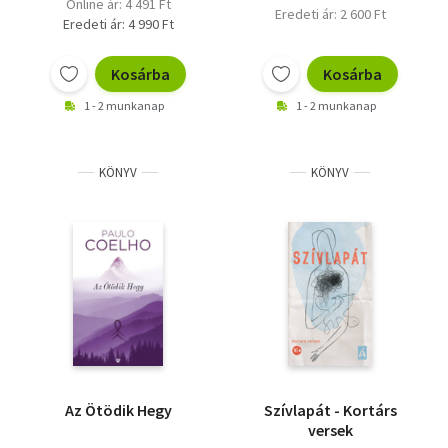
Online ár: 4 491 Ft
Eredeti ár: 2 600 Ft
Eredeti ár: 4 990 Ft
Kosárba
Kosárba
1 - 2 munkanap
1 - 2 munkanap
KÖNYV
KÖNYV
Az Ötödik Hegy
Szívlapát - Kortárs
versek