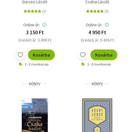
Misáéknál
Darvasi László
Csabai László
Online ár:
Online ár:
3 150 Ft
4 950 Ft
Eredeti ár: 3 499 Ft
Eredeti ár: 5 499 Ft
Kosárba
Kosárba
1 - 2 munkanap
1 - 2 munkanap
KÖNYV
KÖNYV