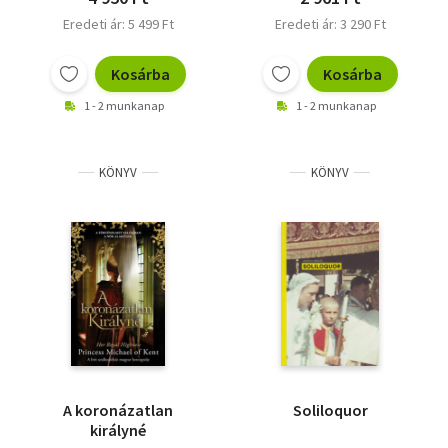
Eredeti ár: 5 499 Ft
Eredeti ár: 3 290 Ft
Kosárba
Kosárba
1 - 2 munkanap
1 - 2 munkanap
KÖNYV
KÖNYV
A koronázatlan
Soliloquor
királyné