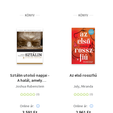
KÖNYV
KÖNYV
Sztálin utolsó napjai -
Az első rosszfiú
A halál, amely
megmentette a
Joshua Rubenstein
July, Miranda
világot
Online ár:
Online ár:
3 591 Ft
2 961 Ft