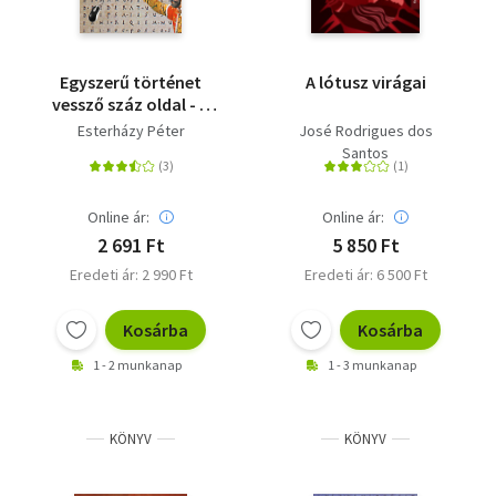
Egyszerű történet
A lótusz virágai
vessző száz oldal - a
kardozós változat -
Esterházy Péter
José Rodrigues dos
Santos
Online ár:
Online ár:
2 691 Ft
5 850 Ft
Eredeti ár: 2 990 Ft
Eredeti ár: 6 500 Ft
Kosárba
Kosárba
1 - 2 munkanap
1 - 3 munkanap
KÖNYV
KÖNYV