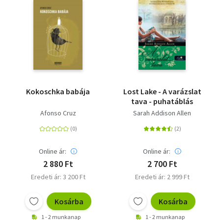
Kokoschka babája
Lost Lake - A varázslat
tava - puhatáblás
Afonso Cruz
Sarah Addison Allen
Online ár:
Online ár:
2 880 Ft
2 700 Ft
Eredeti ár: 3 200 Ft
Eredeti ár: 2 999 Ft
Kosárba
Kosárba
1 - 2 munkanap
1 - 2 munkanap