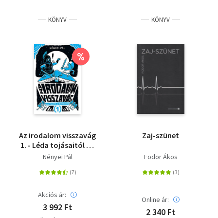
Szótár, nyelvkönyv
KÖNYV
KÖNYV
Tankönyv, segédkönyv
%
Társadalomtudomány
Természettudomány
Történelem
Vallás
Az irodalom visszavág
Zaj-szünet
1. - Léda tojásaitól az
Aranyszamárig
Nényei Pál
Fodor Ákos
Akciós ár:
Online ár:
3 992 Ft
2 340 Ft