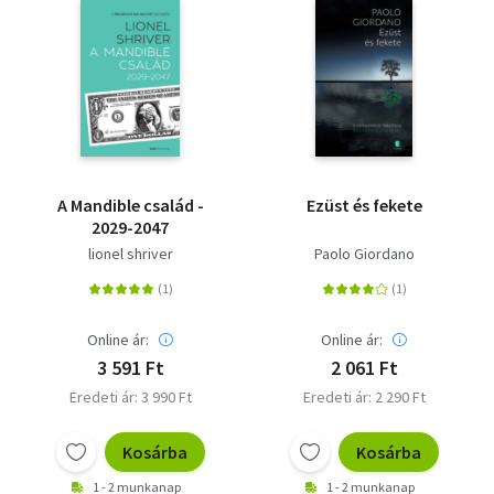
A Mandible család -
Ezüst és fekete
2029-2047
lionel shriver
Paolo Giordano
Online ár:
Online ár:
3 591 Ft
2 061 Ft
Eredeti ár: 3 990 Ft
Eredeti ár: 2 290 Ft
Kosárba
Kosárba
1 - 2 munkanap
1 - 2 munkanap