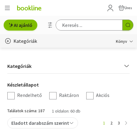
Üres
AI ajánló
Kategóriák
Könyv
Életmód, egészség
Kategória
Kategóriák
Erotika
szűrés
Gyermek- és ifjúsági
Készletállapot
Készletállapot
szűrés
Rendelhető
Raktáron
Akciós
Hobbi, szabadidő
Irodalom
Találatok száma: 187
1 oldalon: 60 db
Művészet
Eladott darabszám szerint
1
2
3
Szakkönyv