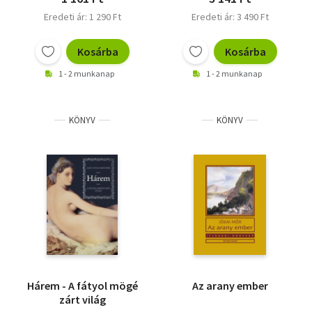
Eredeti ár: 1 290 Ft
Eredeti ár: 3 490 Ft
Kosárba
Kosárba
1 - 2 munkanap
1 - 2 munkanap
KÖNYV
KÖNYV
Hárem - A fátyol mögé
Az arany ember
zárt világ