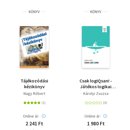
KÖNYV
KÖNYV
Tájékozódási
Csak logIQsan! -
kézikönyv
Játékos logikai
feladványok minden
Nagy Róbert
Károlyi Zsuzsa
korosztálynak
Online ár:
Online ár:
2 241 Ft
1 980 Ft