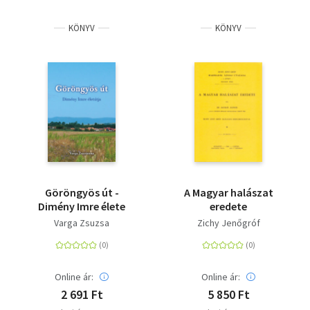
KÖNYV
KÖNYV
Göröngyös út -
A Magyar halászat
Dimény Imre élete
eredete
Varga Zsuzsa
Zichy Jenőgróf
Online ár:
Online ár:
2 691 Ft
5 850 Ft