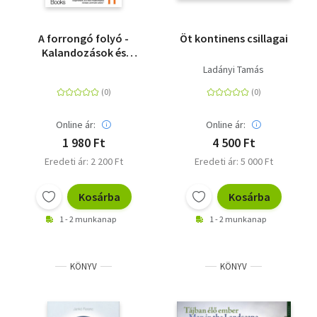
A forrongó folyó -
Öt kontinens csillagai
Kalandozások és
felfedezések
Ladányi Tamás
Amazóniában
Online ár:
Online ár:
1 980 Ft
4 500 Ft
Eredeti ár: 2 200 Ft
Eredeti ár: 5 000 Ft
Kosárba
Kosárba
1 - 2 munkanap
1 - 2 munkanap
KÖNYV
KÖNYV