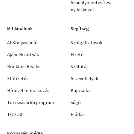
Akadálymentesítési
nyilatkozat
Mit kínálunk
Segítség
AI Könyvajánló
Szolgáltatások
Ajándékkártyák
Fizetés
Bookline Reader
Szállítás
Előfizetés
Átvevőhelyek
Hírlevél feliratkozás
Kapcsolat
Törzsvásárlói program
Súgó
TOP 50
Elállás
Közösségi média