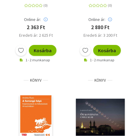
biológiai óránk
kiadás)
kerekét?
Online ár:
Online ár:
2 363 Ft
2 880 Ft
Eredeti ár: 2 625 Ft
Eredeti ár: 3 200 Ft
Kosárba
Kosárba
1 - 2 munkanap
1 - 2 munkanap
KÖNYV
KÖNYV