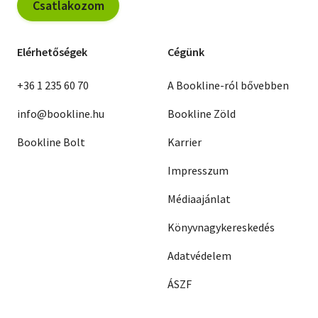
Csatlakozom
Elérhetőségek
Cégünk
+36 1 235 60 70
A Bookline-ról bővebben
info@bookline.hu
Bookline Zöld
Bookline Bolt
Karrier
Impresszum
Médiaajánlat
Könyvnagykereskedés
Adatvédelem
ÁSZF