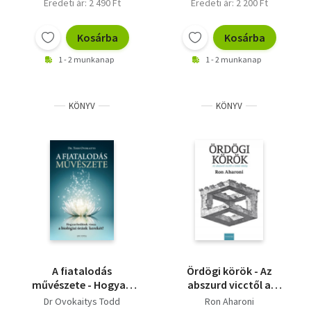
Eredeti ár: 2 490 Ft
Eredeti ár: 2 200 Ft
Kosárba
Kosárba
1 - 2 munkanap
1 - 2 munkanap
KÖNYV
KÖNYV
A fiatalodás
Ördögi körök - Az
művészete - Hogyan
abszurd vicctől a
fordítsuk vissza a
Gödel-tételig (2.
Dr Ovokaitys Todd
Ron Aharoni