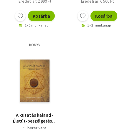
Eredeti ár: 2 990 Ft
Eredeti ár: 6 500 Ft
Kosárba
Kosárba
1 - 3 munkanap
1 - 2 munkanap
KÖNYV
A kutatás kaland -
Életút-beszélgetések
Beck Mihállyal,
Silberer Vera