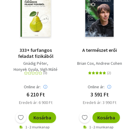
333+ furfangos
A természet erői
feladat fizikából
Gnädig Péter
Brian Cox
Andrew Cohen
Honyek Gyula
Vigh Máté
Online ár:
Online ár:
6 210 Ft
3 591 Ft
Eredeti ár: 6 900 Ft
Eredeti ár: 3 990 Ft
Kosárba
Kosárba
1 - 2 munkanap
1 - 2 munkanap