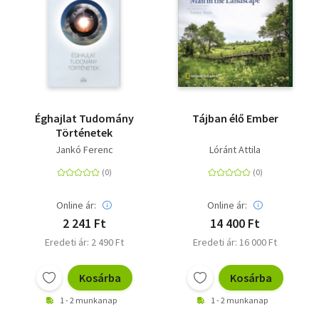
Éghajlat Tudomány
Tájban élő Ember
Történetek
Jankó Ferenc
Lóránt Attila
Online ár:
Online ár:
2 241 Ft
14 400 Ft
Eredeti ár: 2 490 Ft
Eredeti ár: 16 000 Ft
Kosárba
Kosárba
1 - 2 munkanap
1 - 2 munkanap