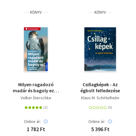
Szótár, nyelvkönyv
KÖNYV
KÖNYV
Tankönyv, segédkönyv
Társadalomtudomány
Természettudomány
Történelem
Vallás
Milyen ragadozó
Csillagképek - Az
madár és bagoly ez? -
égbolt felfedezése
52 faj egyszerű
Volker Dierschke
Klaus M. Schittelhelm
meghatározása
Online ár:
Online ár:
1 782 Ft
5 396 Ft