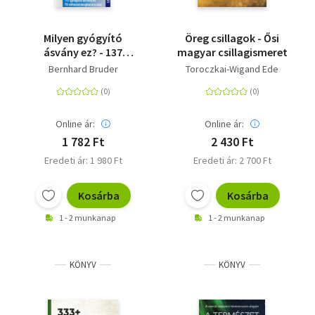
Milyen gyógyító
Öreg csillagok - Ősi
ásvány ez? - 137
magyar csillagismeret
gyógyító ásvány és 70
Bernhard Bruder
Toroczkai-Wigand Ede
változat
meghatározása
Online ár:
Online ár:
1 782 Ft
2 430 Ft
Eredeti ár: 1 980 Ft
Eredeti ár: 2 700 Ft
Kosárba
Kosárba
1 - 2 munkanap
1 - 2 munkanap
KÖNYV
KÖNYV