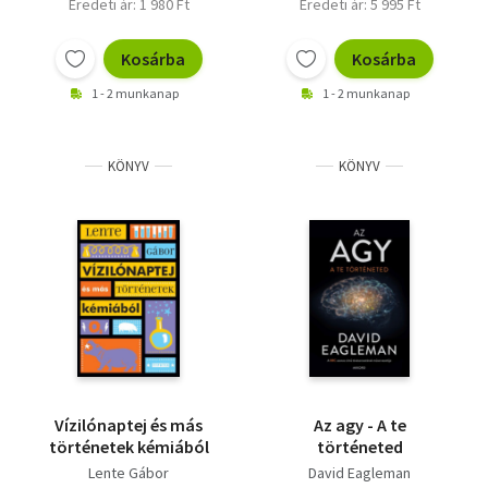
Eredeti ár: 1 980 Ft
Eredeti ár: 5 995 Ft
Kosárba
Kosárba
1 - 2 munkanap
1 - 2 munkanap
KÖNYV
KÖNYV
Vízilónaptej és más
Az agy - A te
történetek kémiából
történeted
Lente Gábor
David Eagleman