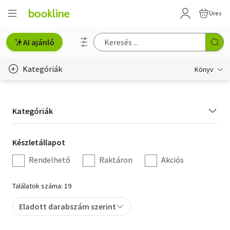
Üres
AI ajánló
Kategóriák
Könyv
Életmód, egészség
Kategória
Kategóriák
Erotika
szűrés
Gyermek- és ifjúsági
Készletállapot
Készletállapot
szűrés
Rendelhető
Raktáron
Akciós
Hobbi, szabadidő
Irodalom
Találatok száma: 19
Művészet
Eladott darabszám szerint
Szakkönyv