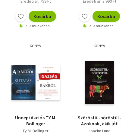
Eredeti ár: 799 Ft
Eredeti ár: 3 990 Ft
Kosárba
Kosárba
2 - 3 munkanap
2 - 3 munkanap
KÖNYV
KÖNYV
Ünnepi Akciós TY M.
Szőröstül-bőröstül -
Bollinger
Azoknak, akik jót
könyvcsomag! -
akarnak enni, és a
Ty M. Bollinger
Joacim Lund