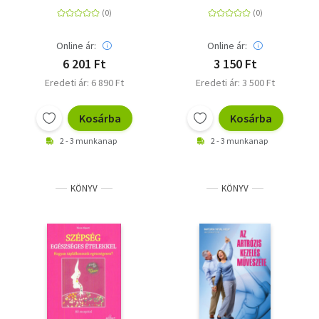
Ajándék DVD-vel
világot is szeretnék
megmenteni
Online ár:
Online ár:
6 201 Ft
3 150 Ft
Eredeti ár: 6 890 Ft
Eredeti ár: 3 500 Ft
Kosárba
Kosárba
2 - 3 munkanap
2 - 3 munkanap
KÖNYV
KÖNYV