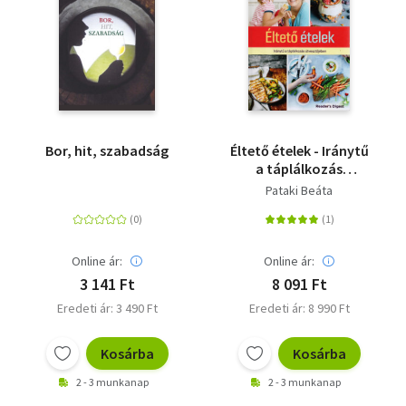
Bor, hit, szabadság
Éltető ételek - Iránytű
a táplálkozás
útvesztőjében
Pataki Beáta
Online ár:
Online ár:
3 141 Ft
8 091 Ft
Eredeti ár: 3 490 Ft
Eredeti ár: 8 990 Ft
Kosárba
Kosárba
2 - 3 munkanap
2 - 3 munkanap