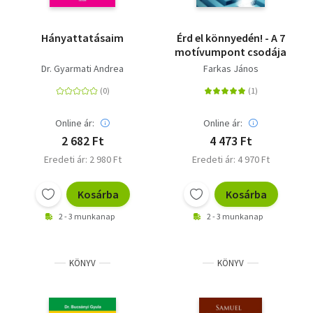
Hányattatásaim
Érd el könnyedén! - A 7
motívumpont csodája
Dr. Gyarmati Andrea
Farkas János
Online ár:
Online ár:
2 682 Ft
4 473 Ft
Eredeti ár: 2 980 Ft
Eredeti ár: 4 970 Ft
Kosárba
Kosárba
2 - 3 munkanap
2 - 3 munkanap
KÖNYV
KÖNYV