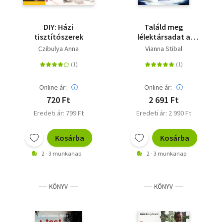
DIY: Házi
Találd meg
tisztítószerek
lélektársadat a
ThetaHealing
Czibulya Anna
Vianna Stibal
segítségével
Online ár:
Online ár:
720 Ft
2 691 Ft
Eredeti ár: 799 Ft
Eredeti ár: 2 990 Ft
Kosárba
Kosárba
2 - 3 munkanap
2 - 3 munkanap
KÖNYV
KÖNYV