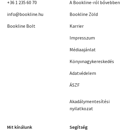
+36 1 235 60 70
A Bookline-ról bővebben
info@bookline.hu
Bookline Zöld
Bookline Bolt
Karrier
Impresszum
Médiaajánlat
Könyvnagykereskedés
Adatvédelem
ÁSZF
Akadálymentesítési
nyilatkozat
Mit kínálunk
Segítség