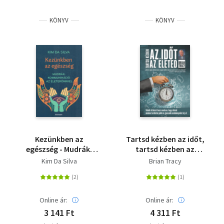
KÖNYV
KÖNYV
Kezünkben az
Tartsd kézben az időt,
egészség - Mudrák:
tartsd kézben az
kommunikáció az
életed - Valódi
Kim Da Silva
Brian Tracy
életerőnkkel
áttörést hozó
rendszer, hogy
életednek minden
területén jobb és
Online ár:
Online ár:
gyorsabb
3 141 Ft
4 311 Ft
eredményeket érj el