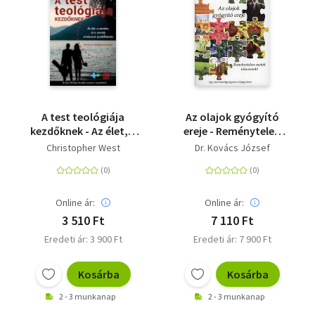
A test teológiája
Az olajok gyógyító
kezdőknek - Az élet, a
ereje - Reménytelen
szerelem és a nemiség
esetek nincsenek
Christopher West
Dr. Kovács József
értelmének
újrafelfedezése
Online ár:
Online ár:
3 510 Ft
7 110 Ft
Eredeti ár: 3 900 Ft
Eredeti ár: 7 900 Ft
Kosárba
Kosárba
2 - 3 munkanap
2 - 3 munkanap