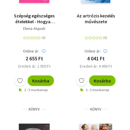
Szépség egészséges
Az artrózis kezelés
ételekkel - Hogyan
művészete
táplálkozzunk
Elena Alquati
egészségesen?
Online ár:
Online ár:
2 655 Ft
4 041 Ft
Eredeti ár: 2 950 Ft
Eredeti ár: 4 490 Ft
Kosárba
Kosárba
2 - 3 munkanap
2 - 3 munkanap
KÖNYV
KÖNYV