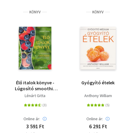
Szótár, nyelvkönyv
KÖNYV
KÖNYV
Tankönyv, segédkönyv
Társadalomtudomány
Természettudomány
Történelem
Vallás
Élő italok könyve -
Gyógyító ételek
Lúgosító smoothie
receptekkel
Lénárt Gitta
Anthony William
Online ár:
Online ár:
3 591 Ft
6 291 Ft