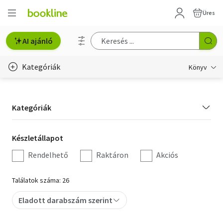
Üres
AI ajánló
Kategóriák
Könyv
Életmód, egészség
Kategória
Kategóriák
Erotika
szűrés
Gyermek- és ifjúsági
Készletállapot
Készletállapot
szűrés
Rendelhető
Raktáron
Akciós
Hobbi, szabadidő
Irodalom
Találatok száma: 26
Művészet
Eladott darabszám szerint
Szakkönyv