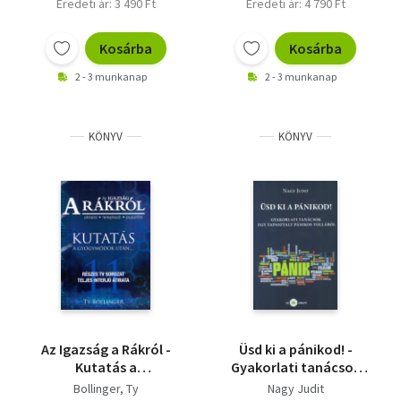
Eredeti ár: 3 490 Ft
Eredeti ár: 4 790 Ft
Kosárba
Kosárba
2 - 3 munkanap
2 - 3 munkanap
KÖNYV
KÖNYV
Az Igazság a Rákról -
Üsd ki a pánikod! -
Kutatás a
Gyakorlati tanácsok
gyógymódok után
egy tapasztalt
Bollinger, Ty
Nagy Judit