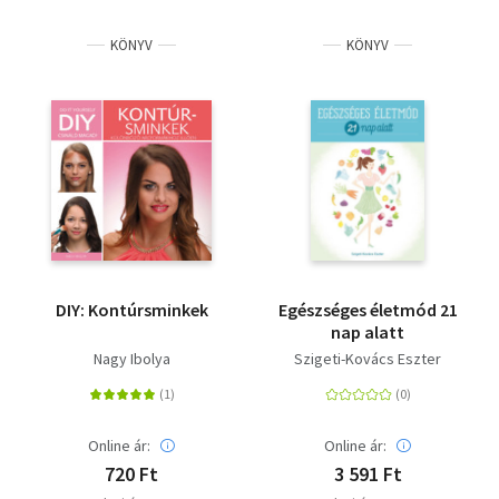
KÖNYV
KÖNYV
DIY: Kontúrsminkek
Egészséges életmód 21
nap alatt
Nagy Ibolya
Szigeti-Kovács Eszter
Online ár:
Online ár:
720 Ft
3 591 Ft