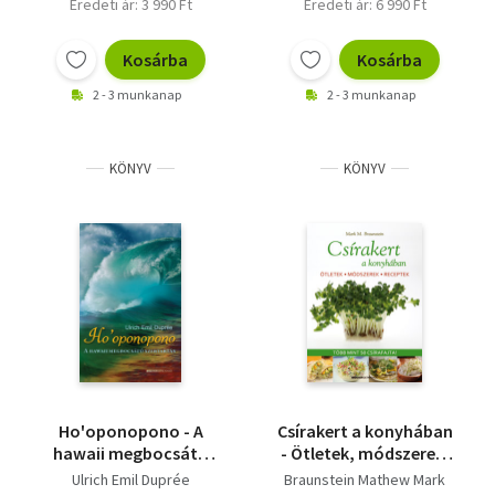
Eredeti ár: 3 990 Ft
Eredeti ár: 6 990 Ft
Kosárba
Kosárba
2 - 3 munkanap
2 - 3 munkanap
KÖNYV
KÖNYV
Ho'oponopono - A
Csírakert a konyhában
hawaii megbocsátó
- Ötletek, módszerek,
szertartás
receptek - Több mint
Ulrich Emil Duprée
Braunstein Mathew Mark