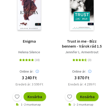
Enigma
Trust in me - Bízz
bennem - Várok rád 1.5
Helena Silence
Jennifer L. Armentrout
Online ár:
Online ár:
3 240 Ft
3 870 Ft
Eredeti ár: 3 599 Ft
Eredeti ár: 4 299 Ft
Kosárba
Kosárba
1 - 2 munkanap
1 - 2 munkanap