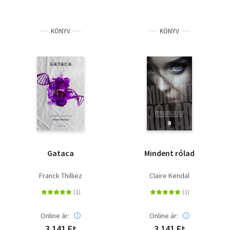
KÖNYV
KÖNYV
Gataca
Mindent rólad
Franck Thilliez
Claire Kendal
Online ár:
Online ár:
3 141 Ft
3 141 Ft