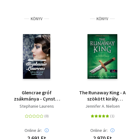
KÖNYV
KÖNYV
Glencrae gróf
The Runaway King - A
zsákmánya - Cynster
szökött király
nővérek 3.
(Hatalom trilógia 2.) -
Stephanie Laurens
Jennifer A. Nielsen
Puhatábla
Online ár:
Online ár:
2 691 Ft
2 970 Ft