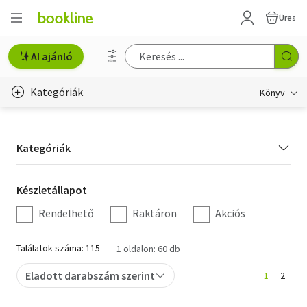
Üres
AI ajánló
Kategóriák
Könyv
Életmód, egészség
Kategória
Kategóriák
Erotika
szűrés
Gyermek- és ifjúsági
Készletállapot
Készletállapot
szűrés
Rendelhető
Raktáron
Akciós
Hobbi, szabadidő
Irodalom
Találatok száma: 115
1 oldalon: 60 db
Művészet
Eladott darabszám szerint
1
2
Szakkönyv