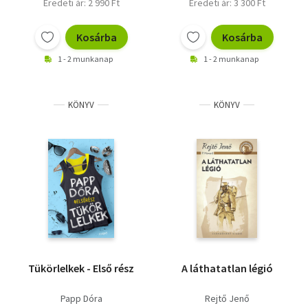
Eredeti ár: 2 990 Ft
Eredeti ár: 3 300 Ft
Kosárba
Kosárba
1 - 2 munkanap
1 - 2 munkanap
KÖNYV
KÖNYV
Tükörlelkek - Első rész
A láthatatlan légió
Papp Dóra
Rejtő Jenő