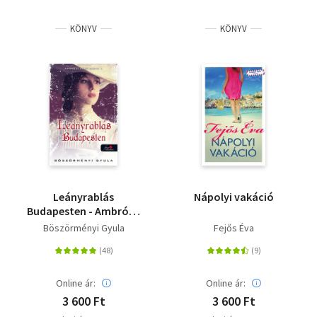
Szótár, nyelvkönyv
KÖNYV
KÖNYV
Tankönyv, segédkönyv
Társadalomtudomány
Természettudomány
Történelem
Vallás
Leányrablás
Nápolyi vakáció
Budapesten - Ambrózy
báró esetei I. -
Böszörményi Gyula
Fejős Éva
Puhatábla
Online ár:
Online ár:
3 600 Ft
3 600 Ft