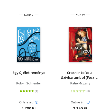
KÖNYV
KÖNYV
Egy új élet reménye
Crash Into You -
Szívkarambol (Feszülő
húr 3.) - puha kötés
Robyn Schneider
Katie Mcgarry
Online ár:
Online ár:
2 700 Ft
3 150 Ft