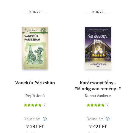
KÖNYV
KÖNYV
Vanek úr Párizsban
Karácsonyi fény -
"Mindig van remény..."
Rejtő Jenő
Donna Vanliere
Online ár:
Online ár:
2 241 Ft
2 421 Ft