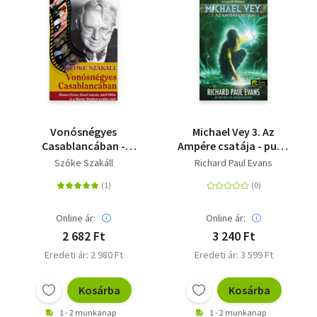
Vonósnégyes
Michael Vey 3. Az
Casablancában -
Ampére csatája - puha
Életem Ferenc József
kötés
Szőke Szakáll
Richard Paul Evans
császár, Adolf Hitler és
a Warner Bross uralma
alatt
Online ár:
Online ár:
2 682 Ft
3 240 Ft
Eredeti ár: 2 980 Ft
Eredeti ár: 3 599 Ft
Kosárba
Kosárba
1 - 2 munkanap
1 - 2 munkanap