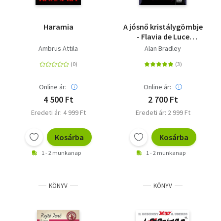
Haramia
A jósnő kristálygömbje
- Flavia de Luce
rejtélyei 3. rész
Ambrus Attila
Alan Bradley
Online ár:
Online ár:
4 500 Ft
2 700 Ft
Eredeti ár: 4 999 Ft
Eredeti ár: 2 999 Ft
Kosárba
Kosárba
1 - 2 munkanap
1 - 2 munkanap
KÖNYV
KÖNYV