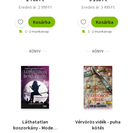
Eredeti ár: 2 999 Ft
Eredeti ár: 3 499 Ft
Kosárba
Kosárba
1 - 2 munkanap
1 - 2 munkanap
KÖNYV
KÖNYV
Láthatatlan
Vérvörös vidék - puha
boszorkány - Modern
kötés