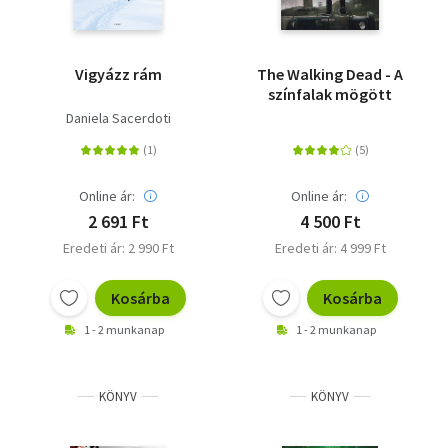
Vigyázz rám
The Walking Dead - A
színfalak mögött
Daniela Sacerdoti
Online ár:
Online ár:
2 691 Ft
4 500 Ft
Eredeti ár: 2 990 Ft
Eredeti ár: 4 999 Ft
Kosárba
Kosárba
1 - 2 munkanap
1 - 2 munkanap
KÖNYV
KÖNYV