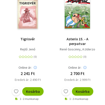
Tigrisvér
Asterix 15. - A
perpatvar
Rejtő Jenő
René Goscinny
A.Uderzo
Online ár:
Online ár:
2 241 Ft
2 700 Ft
Eredeti ár: 2 490 Ft
Eredeti ár: 2 999 Ft
Kosárba
Kosárba
1 - 2 munkanap
1 - 2 munkanap