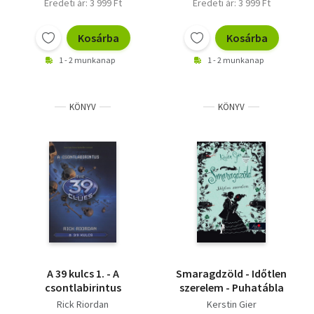
Eredeti ár: 3 999 Ft
Eredeti ár: 3 999 Ft
Kosárba
Kosárba
1 - 2 munkanap
1 - 2 munkanap
KÖNYV
KÖNYV
A 39 kulcs 1. - A
Smaragdzöld - Időtlen
csontlabirintus
szerelem - Puhatábla
Rick Riordan
Kerstin Gier