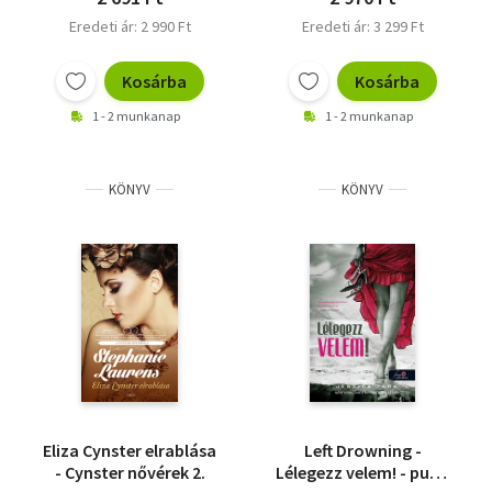
Eredeti ár: 2 990 Ft
Eredeti ár: 3 299 Ft
Kosárba
Kosárba
1 - 2 munkanap
1 - 2 munkanap
KÖNYV
KÖNYV
Eliza Cynster elrablása
Left Drowning -
- Cynster nővérek 2.
Lélegezz velem! - puha