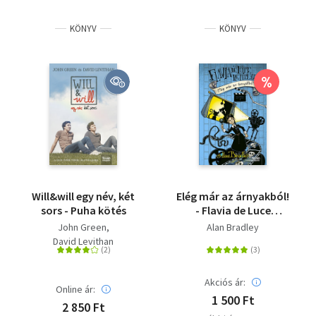
KÖNYV
KÖNYV
%
Will&will egy név, két
Elég már az árnyakból!
sors - Puha kötés
- Flavia de Luce
rejtélyei 4. rész
John Green
Alan Bradley
David Levithan
Akciós ár:
Online ár:
1 500 Ft
2 850 Ft