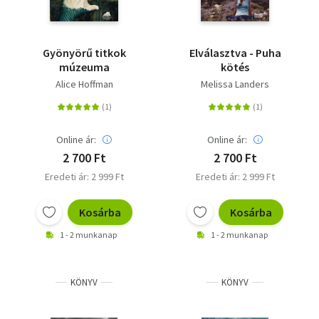
Gyönyörű titkok
Elválasztva - Puha
múzeuma
kötés
Alice Hoffman
Melissa Landers
Online ár:
Online ár:
2 700 Ft
2 700 Ft
Eredeti ár: 2 999 Ft
Eredeti ár: 2 999 Ft
Kosárba
Kosárba
1 - 2 munkanap
1 - 2 munkanap
KÖNYV
KÖNYV