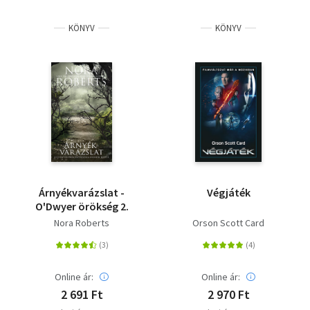
KÖNYV
KÖNYV
Árnyékvarázslat -
Végjáték
O'Dwyer örökség 2.
Nora Roberts
Orson Scott Card
Online ár:
Online ár:
2 691 Ft
2 970 Ft