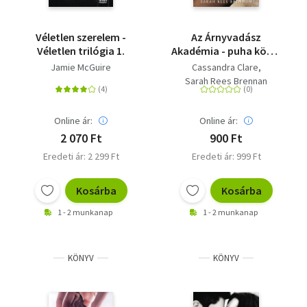
Véletlen szerelem -
Az Árnyvadász
Véletlen trilógia 1.
Akadémia - puha kötés
- Történetek az
Jamie McGuire
Cassandra Clare
Árnyvadász
Sarah Rees Brennan
Akadémiáról 1.
Online ár:
Online ár:
2 070 Ft
900 Ft
Eredeti ár: 2 299 Ft
Eredeti ár: 999 Ft
Kosárba
Kosárba
1 - 2 munkanap
1 - 2 munkanap
KÖNYV
KÖNYV