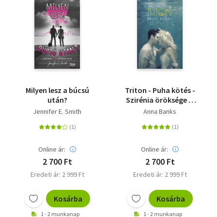
Milyen lesz a búcsú
Triton - Puha kötés -
után?
Szirénia öröksége 2.
rész
Jennifer E. Smith
Anna Banks
Online ár:
Online ár:
2 700 Ft
2 700 Ft
Eredeti ár: 2 999 Ft
Eredeti ár: 2 999 Ft
Kosárba
Kosárba
1 - 2 munkanap
1 - 2 munkanap