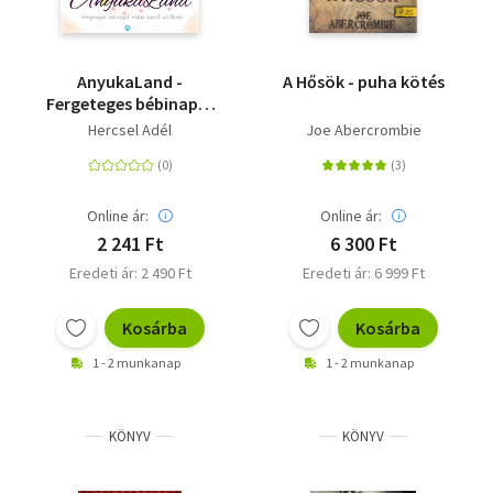
AnyukaLand -
A Hősök - puha kötés
Fergeteges bébinapló
mókás kedvű
Hercsel Adél
Joe Abercrombie
szülőknek
Online ár:
Online ár:
2 241 Ft
6 300 Ft
Eredeti ár: 2 490 Ft
Eredeti ár: 6 999 Ft
Kosárba
Kosárba
1 - 2 munkanap
1 - 2 munkanap
KÖNYV
KÖNYV