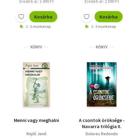
Eredeti ár: 2 490 Ft
Eredeti ár: 2 690 Ft
Kosárba
Kosárba
1 - 2 munkanap
1 - 2 munkanap
KÖNYV
KÖNYV
Menni vagy meghalni
A csontok öröksége -
Navarra trilógia II.
Rejtő Jenő
Dolores Redondo