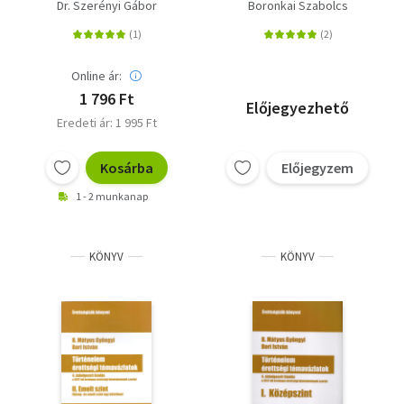
Megoldások
- középszinten - Az új
Dr. Szerényi Gábor
Boronkai Szabolcs
érettségi
követelményrendszer
alapján
Online ár:
1 796 Ft
Előjegyezhető
Eredeti ár: 1 995 Ft
Kosárba
Előjegyzem
1 - 2 munkanap
KÖNYV
KÖNYV