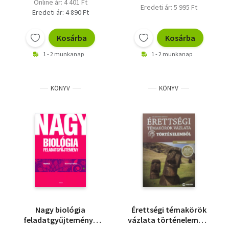
Online ár: 4 401 Ft
Eredeti ár: 5 995 Ft
Vallás
Eredeti ár: 4 890 Ft
Egyéb
Kosárba
Kosárba
1 - 2 munkanap
1 - 2 munkanap
KÖNYV
KÖNYV
Nagy biológia
Érettségi témakörök
feladatgyűjtemény -
vázlata történelemből