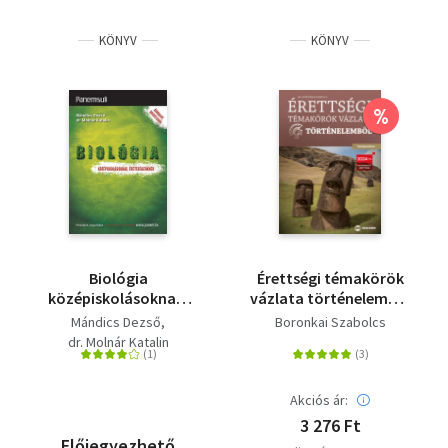
KÖNYV
KÖNYV
%
Biológia
Érettségi témakörök
középiskolásoknak,
vázlata történelemből
érettségizőknek -
- középszinten - A
Mándics Dezső
Boronkai Szabolcs
Átdolgozott, bővített
2024-től alkalmazott
dr. Molnár Katalin
kiadás
érettségi
követelményrendszer
alapján
Akciós ár:
3 276 Ft
Előjegyezhető