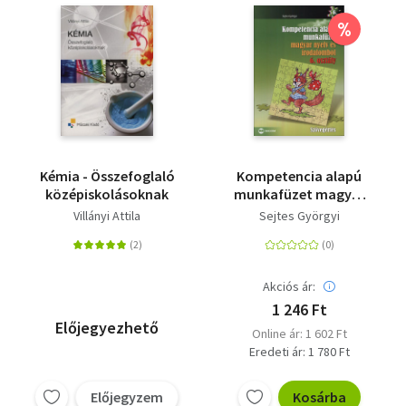
%
Kémia - Összefoglaló
Kompetencia alapú
középiskolásoknak
munkafüzet magyar
nyelv és irodalomból
Villányi Attila
Sejtes Györgyi
6. osztály -
Szövegértés
Akciós ár:
1 246 Ft
Előjegyezhető
Online ár: 1 602 Ft
Eredeti ár: 1 780 Ft
Előjegyzem
Kosárba