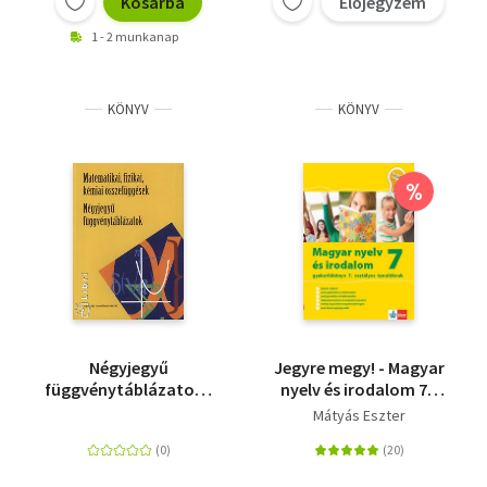
Kosárba
Előjegyzem
1 - 2 munkanap
KÖNYV
KÖNYV
%
Négyjegyű
Jegyre megy! - Magyar
függvénytáblázatok -
nyelv és irodalom 7 -
Matematikai, fizikai,
Gyakorlókönyv 7.
Mátyás Eszter
kémiai összefüggések
osztályos tanulóknak