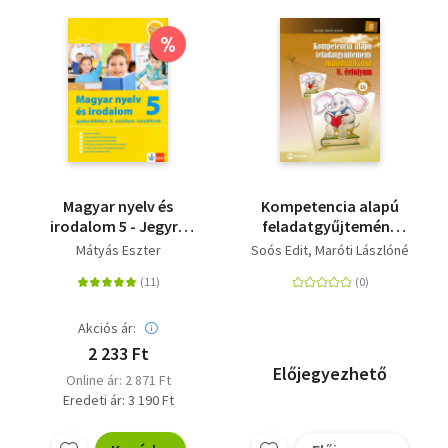
%
Magyar nyelv és
Kompetencia alapú
irodalom 5 - Jegyre
feladatgyűjtemény
megy!
matematikából 8.
Mátyás Eszter
Soós Edit
Maróti Lászlóné
évfolyam
Akciós ár:
2 233 Ft
Előjegyezhető
Online ár: 2 871 Ft
Eredeti ár: 3 190 Ft