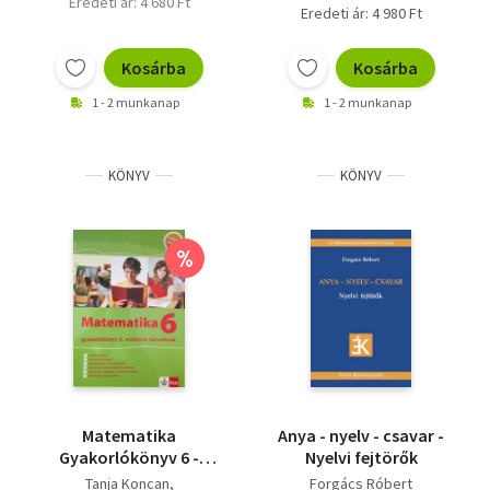
Eredeti ár: 4 680 Ft
Eredeti ár: 4 980 Ft
Kosárba
Kosárba
1 - 2 munkanap
1 - 2 munkanap
KÖNYV
KÖNYV
%
Matematika
Anya - nyelv - csavar -
Gyakorlókönyv 6 -
Nyelvi fejtörők
Jegyre Megy -
Tanja Koncan
Forgács Róbert