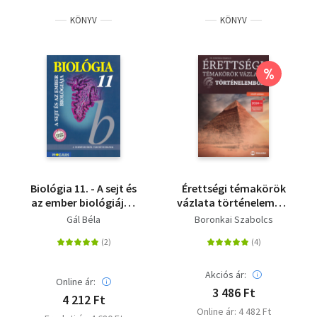
KÖNYV
KÖNYV
%
Biológia 11. - A sejt és
Érettségi témakörök
az ember biológiája -
vázlata történelemből
Gimnáziumi tankönyv
- emelt szinten - A
Gál Béla
Boronkai Szabolcs
2024-től alkalmazott
érettségi
követelményrendszer
alapján
Akciós ár:
Online ár:
3 486 Ft
4 212 Ft
Online ár: 4 482 Ft