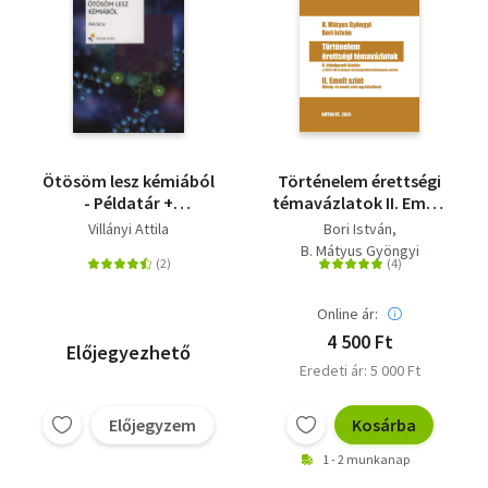
Ötösöm lesz kémiából
Történelem érettségi
- Példatár +
témavázlatok II. Emelt
Megoldások
szint - 6. átdolgozott
Villányi Attila
Bori István
kiadás a 2024-től
B. Mátyus Gyöngyi
érvényes érettségi
követelmények szerint
Online ár:
4 500 Ft
Előjegyezhető
Eredeti ár: 5 000 Ft
Előjegyzem
Kosárba
1 - 2 munkanap