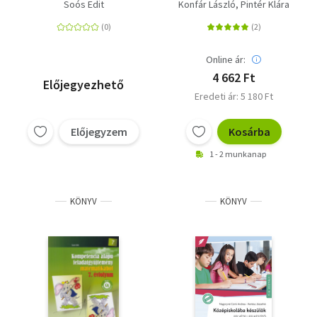
matematikából 6.
felkészítő -
Soós Edit
Konfár László
Pintér Klára
évfolyam
Matematika -
Gyakorlófeladatok,
mintafeladatsorok 7-
8. osztály - MS-2386U
Online ár:
4 662 Ft
Előjegyezhető
Eredeti ár: 5 180 Ft
Előjegyzem
Kosárba
1 - 2 munkanap
KÖNYV
KÖNYV