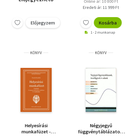
Online ár: 10 800 Ft
Eredeti ár: 11 999 Ft
Előjegyzem
Kosárba
1 - 2 munkanap
KÖNYV
KÖNYV
Helyesírási
Négyjegyű
munkafüzet -
függvénytáblázatok,