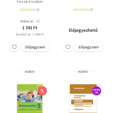
Feladatok A magyar
összefüggések és
Fercsik Erzsébet
helyesírás szabályai
adatok
12. kiadásához
Online ár:
1 341 Ft
Előjegyezhető
Eredeti ár: 1 490 Ft
Előjegyzem
Előjegyzem
KÖNYV
KÖNYV
%