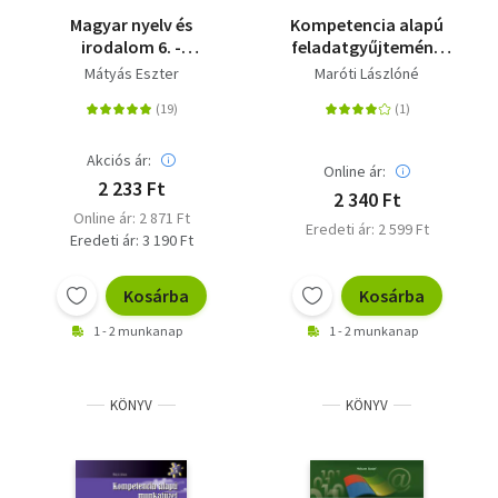
Magyar nyelv és
Kompetencia alapú
irodalom 6. -
feladatgyűjtemény
gyakorlókönyv 6.
matematikából 5.
Mátyás Eszter
Maróti Lászlóné
osztályos tanulóknak
évfolyam
Akciós ár:
Online ár:
2 233 Ft
2 340 Ft
Online ár: 2 871 Ft
Eredeti ár: 2 599 Ft
Eredeti ár: 3 190 Ft
Kosárba
Kosárba
1 - 2 munkanap
1 - 2 munkanap
KÖNYV
KÖNYV