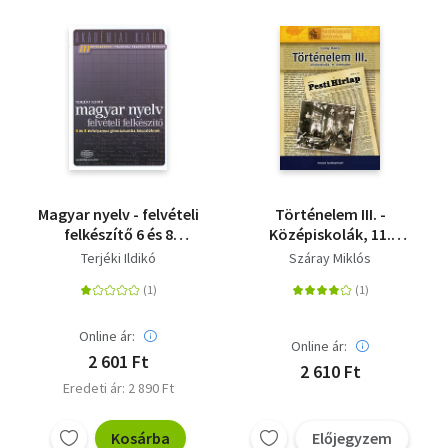
Magyar nyelv - felvételi
Történelem III. -
felkészítő 6 és 8
Középiskolák, 11.
évfolyamos
évfolyam
Terjéki Ildikó
Száray Miklós
gimnáziumba
készülőknek
Online ár:
Online ár:
2 601 Ft
2 610 Ft
Eredeti ár: 2 890 Ft
Kosárba
Előjegyzem