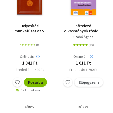
Helyesírási
Kötelező
munkafüzet az 5.
olvasmányok röviden
évfolyam részére -
felsősöknek - 5-8.
Szabó Ágnes
Gyakorlatok és
osztály - Elemzés,
tollbamondások
rövid tartalom,
feladatok
Online ár:
Online ár:
1 341 Ft
1 611 Ft
Eredeti ár: 1 490 Ft
Eredeti ár: 1 790 Ft
Kosárba
Előjegyzem
1 - 2 munkanap
KÖNYV
KÖNYV