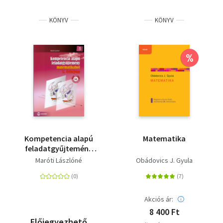
KÖNYV
KÖNYV
%
Kompetencia alapú
Matematika
feladatgyűjtemény
matematikából 5.
Maróti Lászlóné
Obádovics J. Gyula
évfolyam
Akciós ár:
8 400 Ft
Előjegyezhető