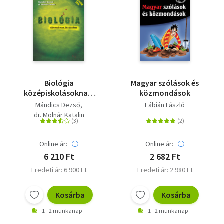
Biológia
Magyar szólások és
középiskolásoknak,
közmondások
érettségizőknek
Mándics Dezső
Fábián László
dr. Molnár Katalin
Online ár:
Online ár:
6 210 Ft
2 682 Ft
Eredeti ár: 6 900 Ft
Eredeti ár: 2 980 Ft
Kosárba
Kosárba
1 - 2 munkanap
1 - 2 munkanap