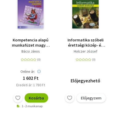
Kompetencia alapú
Informatika szóbeli
munkafüzet magyar
érettségi közép- és
nyelv és irodalomból
emelt szinten
Bácsi János
Holczer József
5. osztály -
Szövegértés
Online ár:
1 602 Ft
Előjegyezhető
Eredeti ár: 1 780 Ft
Kosárba
Előjegyzem
1 - 2 munkanap