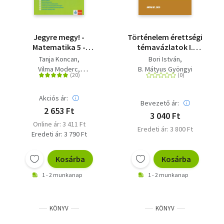
Jegyre megy! -
Történelem érettségi
Matematika 5 -
témavázlatok I.
Gyakorlókönyv 5.
Középszint - 6.
Tanja Koncan
Bori István
osztályos tanulóknak
átdolgozott kiadás
Vilma Moderc
B. Mátyus Gyöngyi
Rozalija Strojan
Akciós ár:
Bevezető ár:
2 653 Ft
3 040 Ft
Online ár: 3 411 Ft
Eredeti ár: 3 800 Ft
Eredeti ár: 3 790 Ft
Kosárba
Kosárba
1 - 2 munkanap
1 - 2 munkanap
KÖNYV
KÖNYV