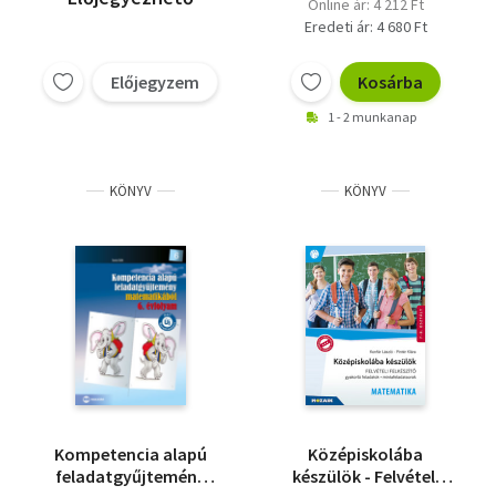
Online ár: 4 212 Ft
Eredeti ár: 4 680 Ft
Előjegyzem
Kosárba
1 - 2 munkanap
KÖNYV
KÖNYV
Kompetencia alapú
Középiskolába
feladatgyűjtemény
készülök - Felvételi