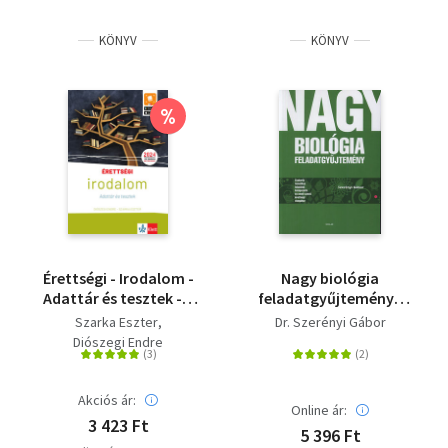
Irodalom
KÖNYV
KÖNYV
Kotta
%
Minikönyv
Művészet
Szakkönyv
Szótár, nyelvkönyv
Érettségi - Irodalom -
Nagy biológia
Tankönyv, segédkönyv
Adattár és tesztek - A
feladatgyűjtemény -
2024-től érvényes
Gyakorló tematikus
Szarka Eszter
Dr. Szerényi Gábor
érettségire felkészítő
feladatok középszintű
Társadalomtudomány
Diószegi Endre
adattár, mely az új
és emelt szintű
típusú tesztsorokat is
érettségi vizsgához
Természettudomány
tartalmazza
Akciós ár:
Online ár:
3 423 Ft
Történelem
5 396 Ft