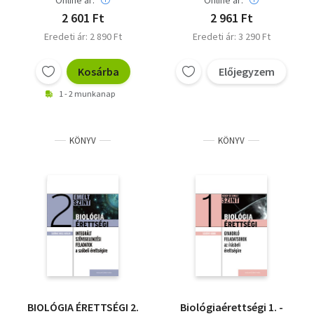
Online ár:
Online ár:
2 601 Ft
2 961 Ft
Eredeti ár: 2 890 Ft
Eredeti ár: 3 290 Ft
Kosárba
Előjegyzem
1 - 2 munkanap
KÖNYV
KÖNYV
BIOLÓGIA ÉRETTSÉGI 2.
Biológiaérettségi 1. -