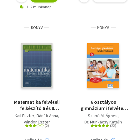
1 - 2 munkanap
KÖNYV
KÖNYV
Matematika felvételi
6 osztályos
felkészítő 6 és 8
gimnáziumi felvételi
évfolyamos
feladatsorok - Magyar
Kail Eszter
Bánáti Anna
Szabó M. Ágnes
középiskolába
és matematika
Vándor Eszter
Dr. Munkácsy Katalin
készülőknek