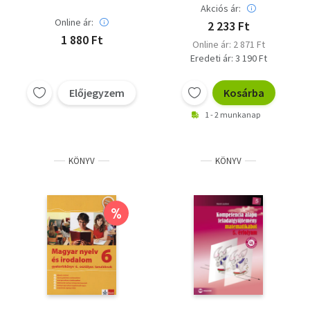
Akciós ár:
Online ár:
2 233 Ft
1 880 Ft
Online ár: 2 871 Ft
Eredeti ár: 3 190 Ft
Előjegyzem
Kosárba
1 - 2 munkanap
KÖNYV
KÖNYV
%