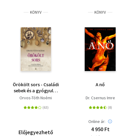
Irodalom
KÖNYV
KÖNYV
Kotta
Minikönyv
Művészet
Szakkönyv
Szótár, nyelvkönyv
Örökölt sors - Családi
A nő
Tankönyv, segédkönyv
sebek és a gyógyulás
útjai
Orvos-Tóth Noémi
Dr. Csernus Imre
Társadalomtudomány
Természettudomány
Online ár:
4 950 Ft
Történelem
Előjegyezhető