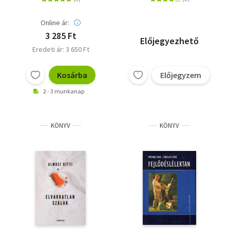
relaxációs
gyakorlattal
Online ár:
3 285 Ft
Előjegyezhető
Eredeti ár: 3 650 Ft
Kosárba
Előjegyzem
2 - 3 munkanap
KÖNYV
KÖNYV