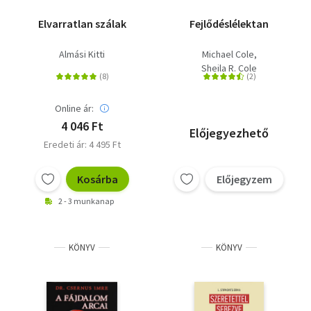
Elvarratlan szálak
Fejlődéslélektan
Almási Kitti
Michael Cole
Sheila R. Cole
Online ár:
4 046 Ft
Előjegyezhető
Eredeti ár: 4 495 Ft
Kosárba
Előjegyzem
2 - 3 munkanap
KÖNYV
KÖNYV