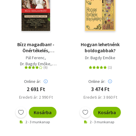
Bízz magadban! -
Hogyan lehetnénk
Önértékelés,
boldogabbak?
önelfogadás,
Pál Ferenc
Dr. Bagdy Emőke
önbecsülés
Dr. Bagdy Emőke
Dr. Szondy Máté
Kádár Annamária
Online ár:
Online ár:
Kozma-Vízkeleti Dániel
2 691 Ft
3 474 Ft
Eredeti ár: 2 990 Ft
Eredeti ár: 3 860 Ft
Kosárba
Kosárba
2 - 3 munkanap
2 - 3 munkanap