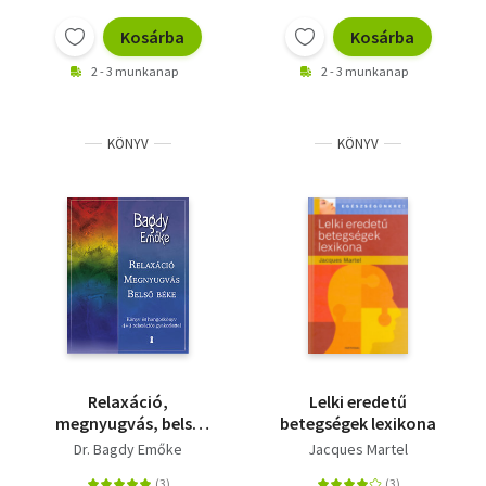
Kosárba
Kosárba
2 - 3 munkanap
2 - 3 munkanap
KÖNYV
KÖNYV
Relaxáció,
Lelki eredetű
megnyugvás, belső
betegségek lexikona
béke - Könyv és
Dr. Bagdy Emőke
Jacques Martel
hangoskönyv 4+3