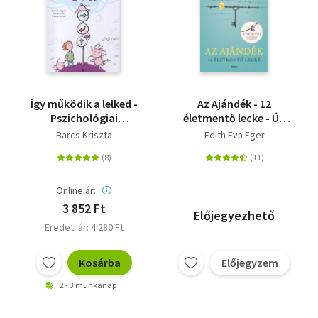
Így működik a lelked -
Az Ajándék - 12
Pszichológiai
életmentő lecke - Új,
ismeretek 7 éves
bővített kiadás
Barcs Kriszta
Edith Eva Eger
kortól
Online ár:
3 852 Ft
Előjegyezhető
Eredeti ár: 4 280 Ft
Kosárba
Előjegyzem
2 - 3 munkanap