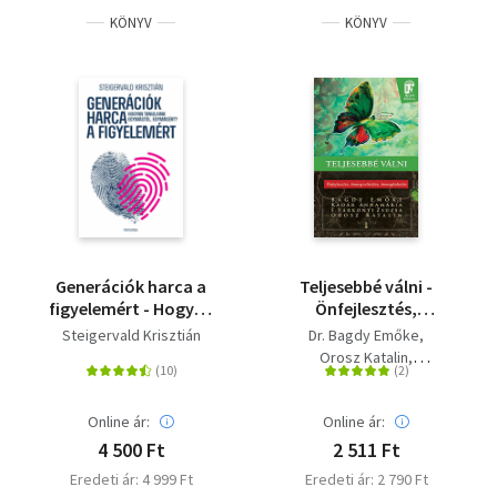
KÖNYV
KÖNYV
Generációk harca a
Teljesebbé válni -
figyelemért - Hogyan
Önfejlesztés,
tanuljunk egymástól,
önmegvalósítás,
Steigervald Krisztián
Dr. Bagdy Emőke
egymásért?
önmeghaladás
Orosz Katalin
Kádár Annamária
F. Várkonyi Zsuzsa
Online ár:
Online ár:
4 500 Ft
2 511 Ft
Eredeti ár: 4 999 Ft
Eredeti ár: 2 790 Ft