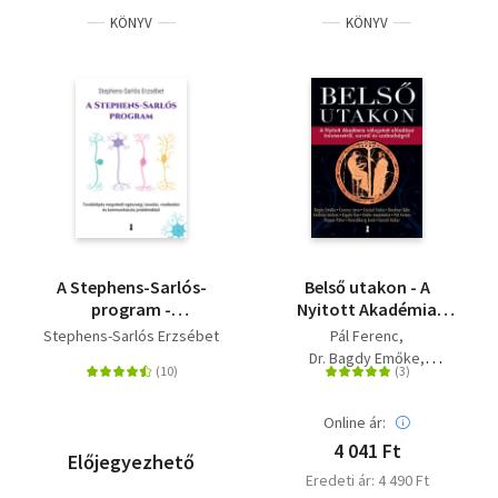
KÖNYV
KÖNYV
A Stephens-Sarlós-
Belső utakon - A
program -
Nyitott Akadémia
Továbblépés
válogatott előadásai
Stephens-Sarlós Erzsébet
Pál Ferenc
megrekedt egészségi,
önismeretről, sorsról
Dr. Bagdy Emőke
tanulási, viselkedési és
és szabadságról
Popper Péter
Kígyós Éva
kommunikációs
Szendi Gábor
problémákból
Online ár:
Daubner Béla
Dr. Czeizel Endre
4 041 Ft
Előjegyezhető
Feldmár András
Eredeti ár: 4 490 Ft
Dr. Csernus Imre