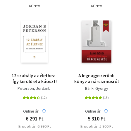
KÖNYV
KÖNYV
12 szabály az élethez -
A legnagyszerűbb
Így kerüld el a káoszt!
könyv a nárcizmusról
Peterson, Jordanb.
Bánki György
Online ár:
Online ár:
6 291 Ft
5 310 Ft
Eredeti ár: 6 990 Ft
Eredeti ár: 5 900 Ft