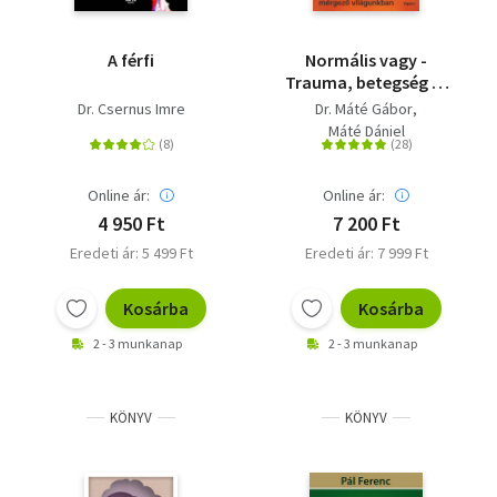
A férfi
Normális vagy -
Trauma, betegség és
gyógyulás mérgező
Dr. Csernus Imre
Dr. Máté Gábor
világunkban
Máté Dániel
Online ár:
Online ár:
4 950 Ft
7 200 Ft
Eredeti ár: 5 499 Ft
Eredeti ár: 7 999 Ft
Kosárba
Kosárba
2 - 3 munkanap
2 - 3 munkanap
KÖNYV
KÖNYV