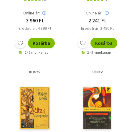
Szendi Gábor
Almási Kitti
Online ár:
Online ár:
3 960 Ft
2 241 Ft
Eredeti ár: 4 399 Ft
Eredeti ár: 2 490 Ft
Kosárba
Kosárba
2 - 3 munkanap
2 - 3 munkanap
KÖNYV
KÖNYV