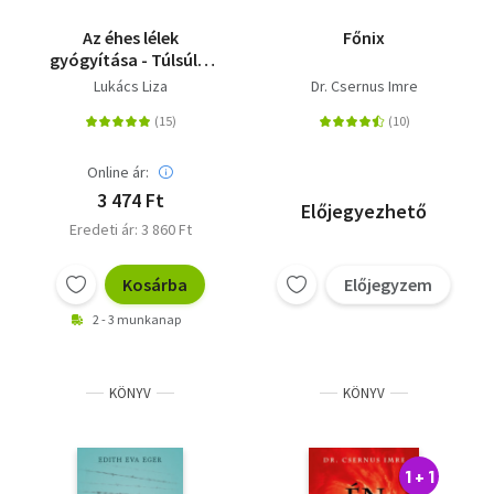
Az éhes lélek
Főnix
gyógyítása - Túlsúly,
evészavarok és
Lukács Liza
Dr. Csernus Imre
kapcsolati problémák
Online ár:
3 474 Ft
Előjegyezhető
Eredeti ár: 3 860 Ft
Kosárba
Előjegyzem
2 - 3 munkanap
KÖNYV
KÖNYV
1 + 1