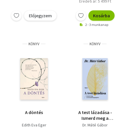
Eredeti ár: 5 499 Ft
Vallás
Előjegyzem
Kosárba
Egyéb
2 - 3 munkanap
KÖNYV
KÖNYV
A döntés
A test lázadása -
Ismerd meg a
stresszbetegségeket
Edith Eva Eger
Dr. Máté Gábor