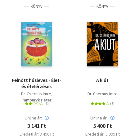
KÖNYV
KÖNYV
Felnőtt húsleves - Élet-
A kiút
és ételérzések
Dr. Csernus Imre
Dr. Csernus Imre
Pampuryk Péter
Online ár:
Online ár:
3 141 Ft
5 400 Ft
Eredeti ár: 3 490 Ft
Eredeti ár: 5 999 Ft