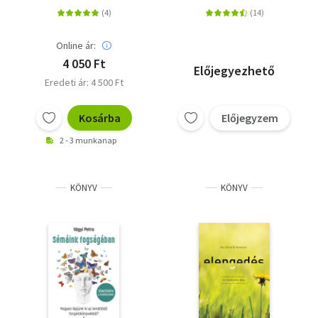
másokkal?
ami benne van!
Online ár:
4 050 Ft
Előjegyezhető
Eredeti ár: 4 500 Ft
Kosárba
Előjegyzem
2 - 3 munkanap
KÖNYV
KÖNYV