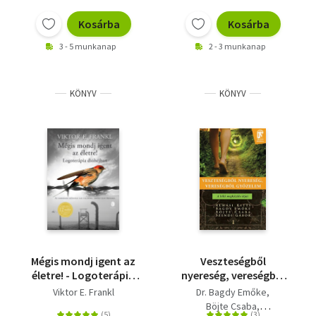
Kosárba
Kosárba
3 - 5 munkanap
2 - 3 munkanap
KÖNYV
KÖNYV
Mégis mondj igent az
Veszteségből
életre! - Logoterápia
nyereség, vereségből
dióhéjban
győzelem - A lelki
Viktor E. Frankl
Dr. Bagdy Emőke
megküzdés útjai
Böjte Csaba