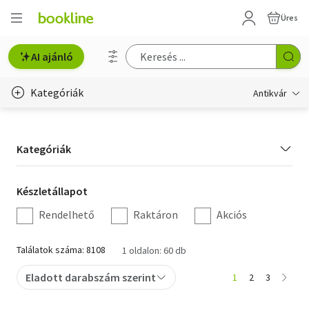
Üres
AI ajánló
Kategóriák
Antikvár
Metszet
Kategória
Kategóriák
Régi képeslap
szűrés
Életmód, egészség
Készletállapot
Készletállapot
szűrés
Rendelhető
Raktáron
Akciós
Erotika
Gyermek- és ifjúsági
Találatok száma: 8108
1 oldalon: 60 db
Hobbi, szabadidő
Eladott darabszám szerint
1
2
3
Idegen nyelvű