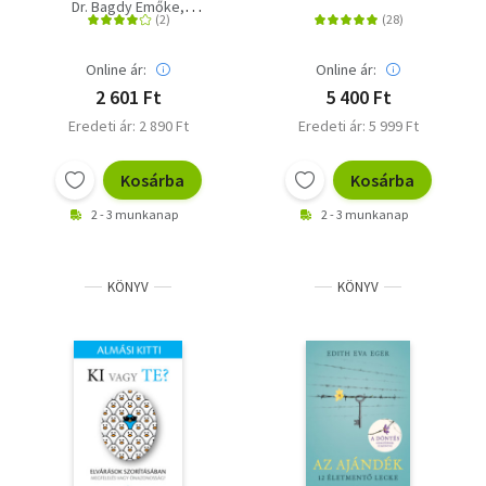
újrakezdés
önfeláldozás
Dr. Bagdy Emőke
gyerekkorban,
Popper Péter
Koltai Mária
felnőttkorban és a
párkapcsolatokban
Online ár:
Online ár:
2 601 Ft
5 400 Ft
Eredeti ár: 2 890 Ft
Eredeti ár: 5 999 Ft
Kosárba
Kosárba
2 - 3 munkanap
2 - 3 munkanap
KÖNYV
KÖNYV