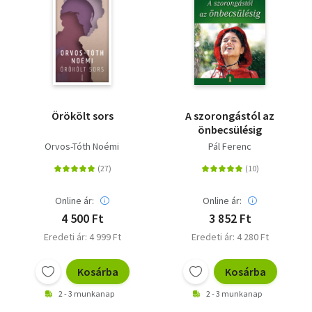
Örökölt sors
A szorongástól az
önbecsülésig
Orvos-Tóth Noémi
Pál Ferenc
Online ár:
Online ár:
4 500 Ft
3 852 Ft
Eredeti ár: 4 999 Ft
Eredeti ár: 4 280 Ft
Kosárba
Kosárba
2 - 3 munkanap
2 - 3 munkanap