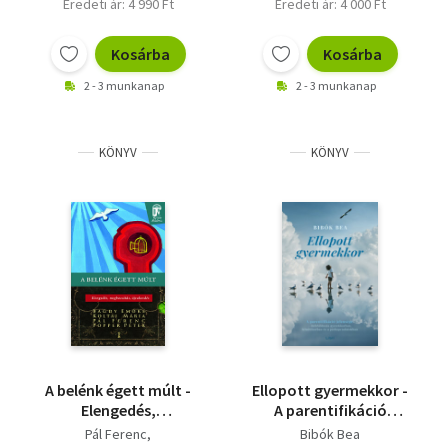
Eredeti ár: 4 990 Ft
Eredeti ár: 4 000 Ft
Kosárba
Kosárba
2 - 3 munkanap
2 - 3 munkanap
KÖNYV
KÖNYV
A belénk égett múlt -
Ellopott gyermekkor -
Elengedés,
A parentifikáció
megbocsátás,
jelensége -
Pál Ferenc
Bibók Bea