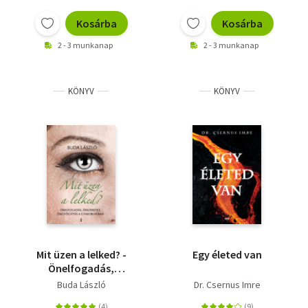
Kosárba
Kosárba
2 - 3 munkanap
2 - 3 munkanap
KÖNYV
KÖNYV
Mit üzen a lelked? -
Egy életed van
Önelfogadás,
önszeretet,
Buda László
Dr. Csernus Imre
öngyógyítás a