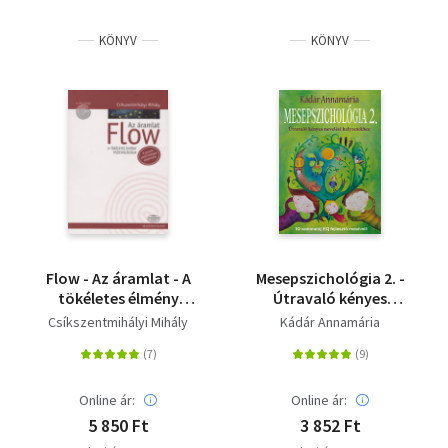
KÖNYV
KÖNYV
Flow - Az áramlat - A
Mesepszichológia 2. -
tökéletes élmény
Útravaló kényes
pszichológiája
nevelési helyzetekhez
Csíkszentmihályi Mihály
Kádár Annamária
Online ár:
Online ár:
5 850 Ft
3 852 Ft