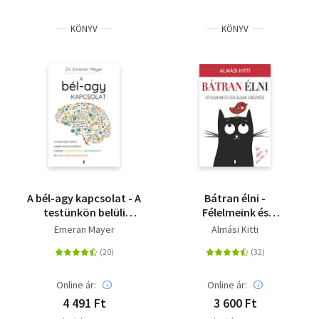
KÖNYV
KÖNYV
A bél-agy kapcsolat - A
Bátran élni -
testünkön belüli
Félelmeink és
rejtett kommunikáció
gátlásaink leküzdése
Emeran Mayer
Almási Kitti
hatása
hangulatunkra,
döntéseinkre és
egészségi
Online ár:
Online ár:
állapotunkra
4 491 Ft
3 600 Ft