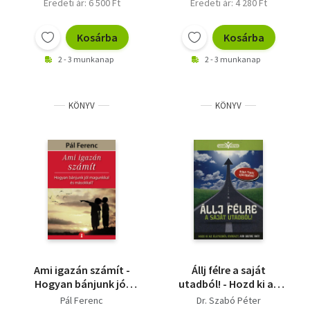
Eredeti ár: 6 500 Ft
Eredeti ár: 4 280 Ft
Kosárba
Kosárba
2 - 3 munkanap
2 - 3 munkanap
KÖNYV
KÖNYV
Ami igazán számít -
Állj félre a saját
Hogyan bánjunk jól
utadból! - Hozd ki az
magunkkal és
életedből mindazt,
Pál Ferenc
Dr. Szabó Péter