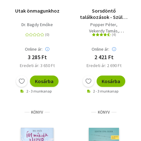
Utak önmagunkhoz
Sorsdöntő
találkozások - Szülők
és gyermekek
Dr. Bagdy Emőke
Popper Péter
Vekerdy Tamás
Dr. Ranschburg Jenő
F. Várkonyi Zsuzsa
Online ár:
Online ár:
Orvos-Tóth Noémi
3 285 Ft
2 421 Ft
Eredeti ár: 3 650 Ft
Eredeti ár: 2 690 Ft
Kosárba
Kosárba
2 - 3 munkanap
2 - 3 munkanap
KÖNYV
KÖNYV