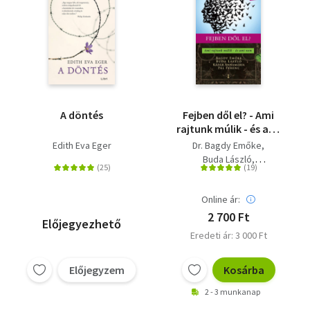
A döntés
Fejben dől el? - Ami
rajtunk múlik - és ami
nem
Edith Eva Eger
Dr. Bagdy Emőke
Buda László
Kádár Annamária
Pál Ferenc
Online ár:
2 700 Ft
Előjegyezhető
Eredeti ár: 3 000 Ft
Előjegyzem
Kosárba
2 - 3 munkanap