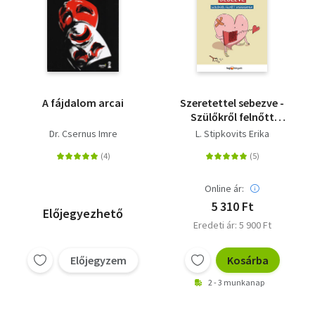
A fájdalom arcai
Szeretettel sebezve -
Szülőkről felnőtt
gyerekeknek
Dr. Csernus Imre
L. Stipkovits Erika
Online ár:
5 310 Ft
Előjegyezhető
Eredeti ár: 5 900 Ft
Előjegyzem
Kosárba
2 - 3 munkanap