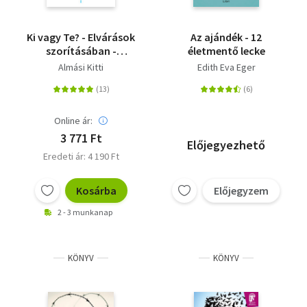
Ki vagy Te? - Elvárások
Az ajándék - 12
szorításában -
életmentő lecke
megfelelés vagy
Almási Kitti
Edith Eva Eger
önazonosság?
Online ár:
3 771 Ft
Előjegyezhető
Eredeti ár: 4 190 Ft
Kosárba
Előjegyzem
2 - 3 munkanap
KÖNYV
KÖNYV