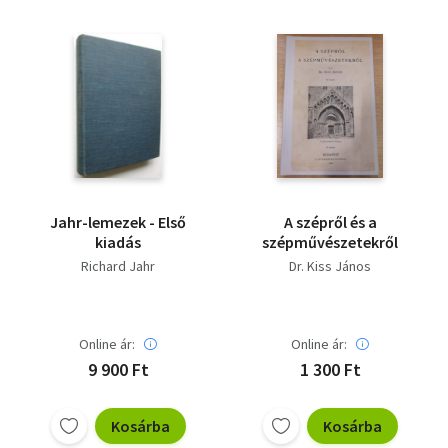
Jahr-lemezek - Első
A szépről és a
kiadás
szépművészetekről
Richard Jahr
Dr. Kiss János
Online ár:
Online ár:
9 900 Ft
1 300 Ft
Kosárba
Kosárba