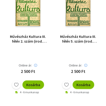
Művészház Kultura III.
Művészház Kultura III.
félév 2. szám (irod.,
félév 5. szám (irod.,
művészeti, kritikai
művészeti, kritikai
képes fi.)
képes fi.)
Online ár:
Online ár:
2 500 Ft
2 500 Ft
Kosárba
Kosárba
4 - 6 munkanap
4 - 6 munkanap