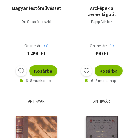
Magyar festőművészet
Arcképek a
zenevilágból
Dr. Szabó László
Papp Viktor
Online ár:
Online ár:
1 490 Ft
990 Ft
Kosárba
Kosárba
6 - 8 munkanap
6 - 8 munkanap
ANTIKVÁR
ANTIKVÁR