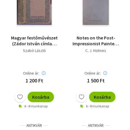
Magyar festőművészet
Notes on the Post-
(Zádor István címlap-
Impressionist Painters.
rajzával)
Grafton Galleries,
Szabó László
C. J. Holmes
1910-11
Online ár:
Online ár:
1 200 Ft
1 500 Ft
Kosárba
Kosárba
6 - 8 munkanap
6 - 8 munkanap
ANTIKVÁR
ANTIKVÁR