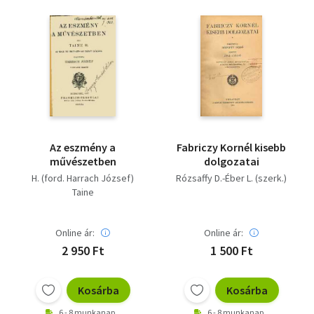
Az eszmény a
Fabriczy Kornél kisebb
művészetben
dolgozatai
H. (ford. Harrach József)
Rózsaffy D.-Éber L. (szerk.)
Taine
Online ár:
Online ár:
2 950 Ft
1 500 Ft
Kosárba
Kosárba
6 - 8 munkanap
6 - 8 munkanap