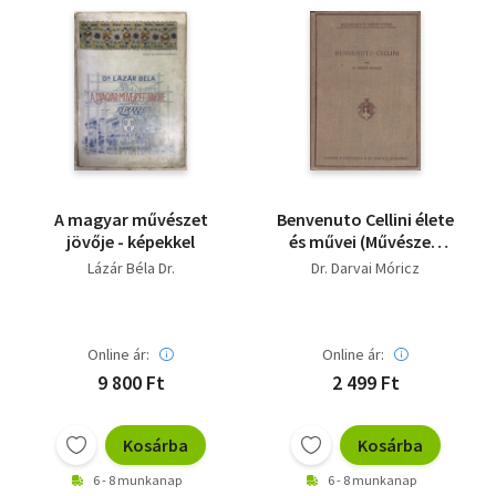
A magyar művészet
Benvenuto Cellini élete
jövője - képekkel
és művei (Művészeti
Könyvtár)
Lázár Béla Dr.
Dr. Darvai Móricz
Online ár:
Online ár:
9 800 Ft
2 499 Ft
Kosárba
Kosárba
6 - 8 munkanap
6 - 8 munkanap