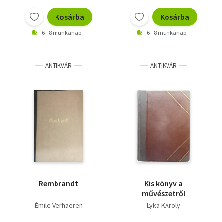
Vallás
Kosárba
Kosárba
Egyéb
6 - 8 munkanap
6 - 8 munkanap
ANTIKVÁR
ANTIKVÁR
Rembrandt
Kis könyv a
művészetről
Émile Verhaeren
Lyka KÁroly