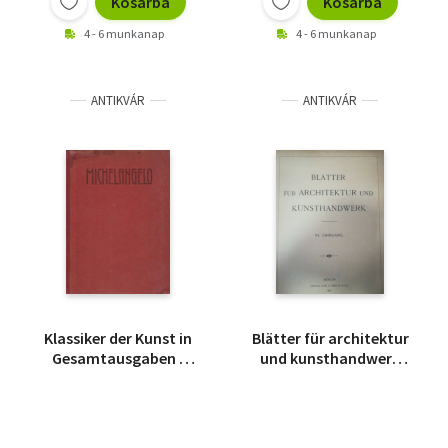
Kosárba
Kosárba
4 - 6 munkanap
4 - 6 munkanap
ANTIKVÁR
ANTIKVÁR
Klassiker der Kunst in
Blätter für architektur
Gesamtausgaben -
und kunsthandwerk
Michelangelo
1892-1893 (Két
évfolyam egyben)