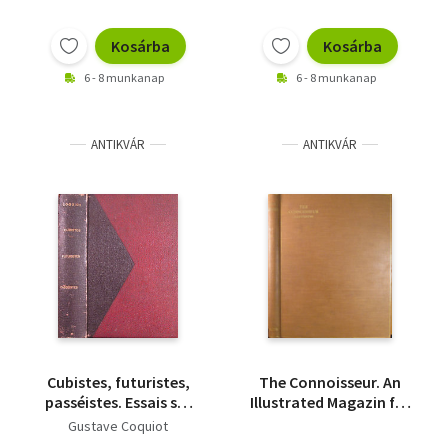
Kosárba
Kosárba
6 - 8 munkanap
6 - 8 munkanap
ANTIKVÁR
ANTIKVÁR
Cubistes, futuristes,
The Connoisseur. An
passéistes. Essais sur
Illustrated Magazin for
le Jeune Peinture et la
Collectors Vol. XXIII.
Gustave Coquiot
Jeune Sculpture
(January-April, 1909)