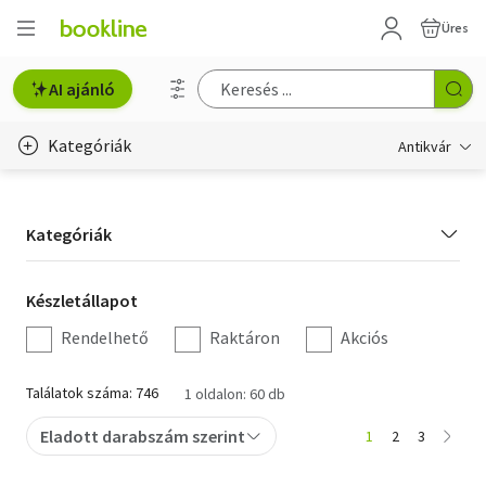
Üres
AI ajánló
Kategóriák
Antikvár
Metszet
Kategória
Kategóriák
Régi képeslap
szűrés
Életmód, egészség
Készletállapot
Készletállapot
szűrés
Rendelhető
Raktáron
Akciós
Erotika
Gyermek- és ifjúsági
Találatok száma: 746
1 oldalon: 60 db
Hobbi, szabadidő
Eladott darabszám szerint
1
2
3
Idegen nyelvű