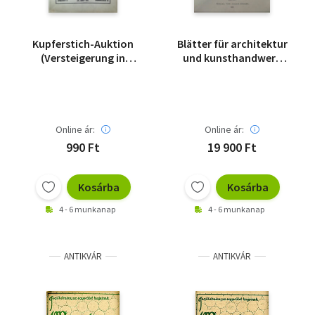
Kupferstich-Auktion
Blätter für architektur
(Versteigerung in
und kunsthandwerk
München in der Galerie
1893/1894
Helbing 1911. aug. 29)
Online ár:
Online ár:
990 Ft
19 900 Ft
Kosárba
Kosárba
4 - 6 munkanap
4 - 6 munkanap
ANTIKVÁR
ANTIKVÁR