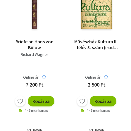
Briefe an Hans von
Művészház Kultura III.
Bülow
félév 3. szám (irod.,
művészeti, kritikai
Richard Wagner
képes fi.)
Online ár:
Online ár:
7 200 Ft
2 500 Ft
Kosárba
Kosárba
4 - 6 munkanap
4 - 6 munkanap
ANTIKVÁR
ANTIKVÁR