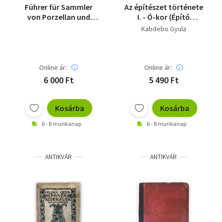
Führer für Sammler
Az építészet története
von Porzellan und
I. - Ó-kor (Építő
Fayence
munkavezetők
Kabdebo Gyula
könyvtára VII-VIII.)
Online ár:
Online ár:
6 000 Ft
5 490 Ft
Kosárba
Kosárba
6 - 8 munkanap
6 - 8 munkanap
ANTIKVÁR
ANTIKVÁR