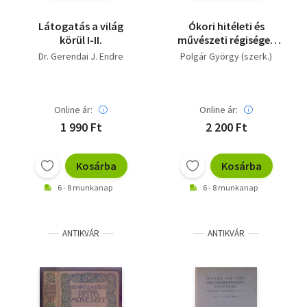
Látogatás a világ
Ókori hitéleti és
körül I-II.
művészeti régiségek
képgyűjteménye
Dr. Gerendai J. Endre
Polgár György (szerk.)
Online ár:
Online ár:
1 990 Ft
2 200 Ft
Kosárba
Kosárba
6 - 8 munkanap
6 - 8 munkanap
ANTIKVÁR
ANTIKVÁR