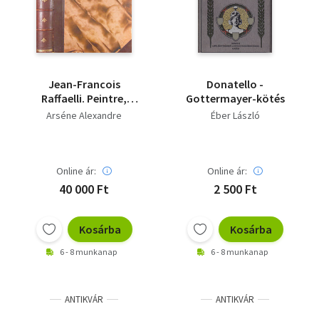
Jean-Francois
Donatello -
Raffaelli. Peintre,
Gottermayer-kötés
Graveure et Sculpteur
Arséne Alexandre
Éber László
Online ár:
Online ár:
40 000 Ft
2 500 Ft
Kosárba
Kosárba
6 - 8 munkanap
6 - 8 munkanap
ANTIKVÁR
ANTIKVÁR