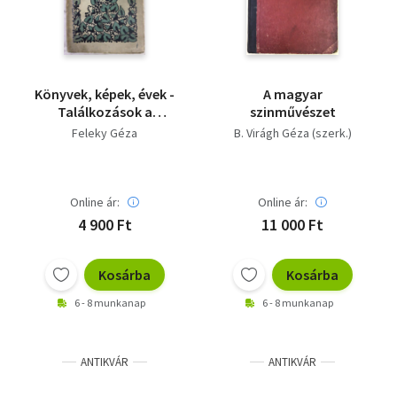
Könyvek, képek, évek -
A magyar
Találkozások a
szinművészet
művészettel (I.kiadás)
Feleky Géza
B. Virágh Géza (szerk.)
- Első kiadás
Online ár:
Online ár:
4 900 Ft
11 000 Ft
Kosárba
Kosárba
6 - 8 munkanap
6 - 8 munkanap
ANTIKVÁR
ANTIKVÁR