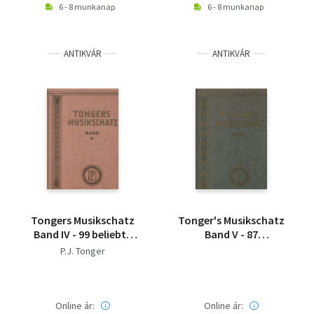
6 - 8 munkanap
6 - 8 munkanap
ANTIKVÁR
ANTIKVÁR
Tongers Musikschatz
Tonger's Musikschatz
Band IV - 99 beliebte
Band V - 87
klavierstücke und
auserlesene
P.J. Tonger
Lieder... - saját fotóval
Klavierstücke und
Lieder - saját fotóval
Online ár:
Online ár: