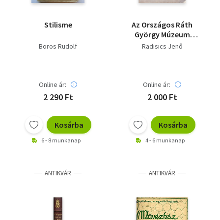
Stilisme
Az Országos Ráth
György Múzeum
kalauza
Boros Rudolf
Radisics Jenő
Online ár:
Online ár:
2 290 Ft
2 000 Ft
Kosárba
Kosárba
6 - 8 munkanap
4 - 6 munkanap
ANTIKVÁR
ANTIKVÁR