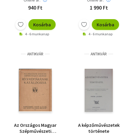
Online ár:
Online ár:
940 Ft
1 990 Ft
Kosárba
Kosárba
4 - 6 munkanap
4 - 6 munkanap
ANTIKVÁR
ANTIKVÁR
Az Országos Magyar
A képzőművészetek
Szépművészeti
története