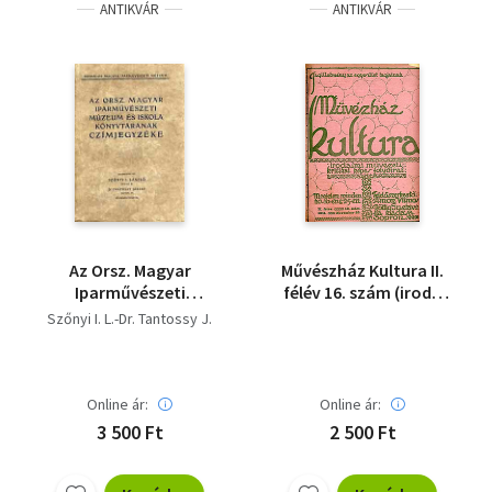
ANTIKVÁR
ANTIKVÁR
Az Orsz. Magyar
Művészház Kultura II.
Iparművészeti
félév 16. szám (irod.,
Múzeum És Iskola
művészeti, kritikai
Szőnyi I. L.-Dr. Tantossy J.
Könyvtárának
képes fi.)
címjegyzék
Online ár:
Online ár:
3 500 Ft
2 500 Ft