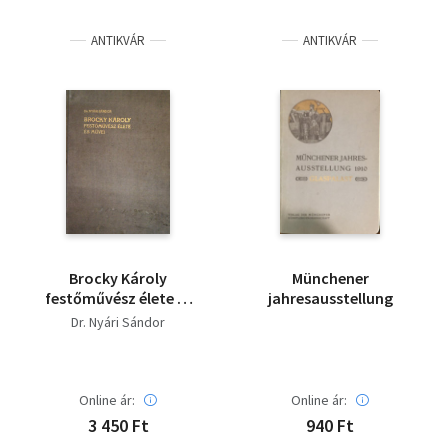
Irodalom
ANTIKVÁR
ANTIKVÁR
Kotta
Minikönyv
Művészet
Szakkönyv
Szótár, nyelvkönyv
Brocky Károly
Münchener
Tankönyv, segédkönyv
festőművész élete és
jahresausstellung
művei
Dr. Nyári Sándor
Társadalomtudomány
Természettudomány
Online ár:
Online ár:
3 450 Ft
940 Ft
Történelem