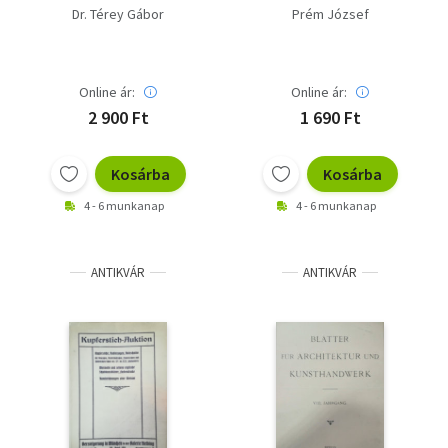
Múzeum régi
Dr. Térey Gábor
Prém József
képtárának
katalógusa
Online ár:
Online ár:
2 900 Ft
1 690 Ft
Kosárba
Kosárba
4 - 6 munkanap
4 - 6 munkanap
ANTIKVÁR
ANTIKVÁR