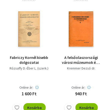
Fabriczy Kornél kisebb
A felsőolaszországi
dolgozatai
városi múzeumok és a
székesfővárosi
Rózsaffy D.-Éber L. (szerk.)
Kremmer Dezső dr.
múzeum
Online ár:
Online ár:
1 600 Ft
940 Ft
Kosárba
Kosárba