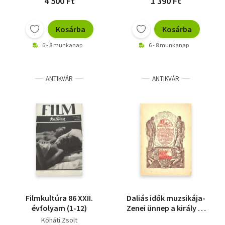
4 500 Ft
1 390 Ft
Kosárba
Kosárba
6 - 8 munkanap
6 - 8 munkanap
ANTIKVÁR
ANTIKVÁR
Filmkultúra 86 XXII.
Daliás idők muzsikája-
évfolyam (1-12)
Zenei ünnep a király és
királyné ő felségeik
Kőháti Zsolt