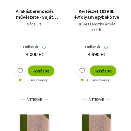
A lakásberendezés
Kertészet 1929 III.
művészete - Saját
évfolyam egybekötve
képpel.
Nádai Pál
Dr. Jeszenszky Árpád
szerk.
Online ár:
Online ár:
4 000 Ft
4 990 Ft
Kosárba
Kosárba
6 - 8 munkanap
4 - 6 munkanap
ANTIKVÁR
ANTIKVÁR