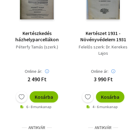
Kertészkedés
Kertészet 1931 -
házhelyparcellákon
Növényvédelem 1931
Péterfy Tamás (szerk.)
Felelős szerk: Dr. Kerekes
Lajos
Online ár:
Online ár:
2 490 Ft
3 990 Ft
Kosárba
Kosárba
6 - 8 munkanap
4 - 6 munkanap
ANTIKVÁR
ANTIKVÁR