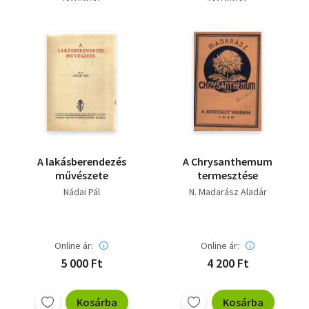
A lakásberendezés
A Chrysanthemum
művészete
termesztése
Nádai Pál
N. Madarász Aladár
Online ár:
Online ár:
5 000 Ft
4 200 Ft
Kosárba
Kosárba