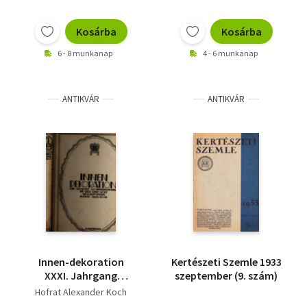
Kosárba
Kosárba
6 - 8 munkanap
4 - 6 munkanap
ANTIKVÁR
ANTIKVÁR
Innen-dekoration
Kertészeti Szemle 1933
XXXI. Jahrgang
szeptember (9. szám)
(évfolyam), 1920
Hofrat Alexander Koch
(Egybekötve, teljes)