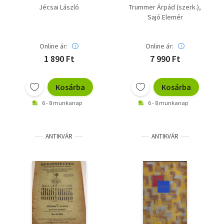
Jécsai László
Trummer Árpád (szerk.)
Sajó Elemér
Online ár:
Online ár:
1 890 Ft
7 990 Ft
Kosárba
Kosárba
6 - 8 munkanap
6 - 8 munkanap
ANTIKVÁR
ANTIKVÁR