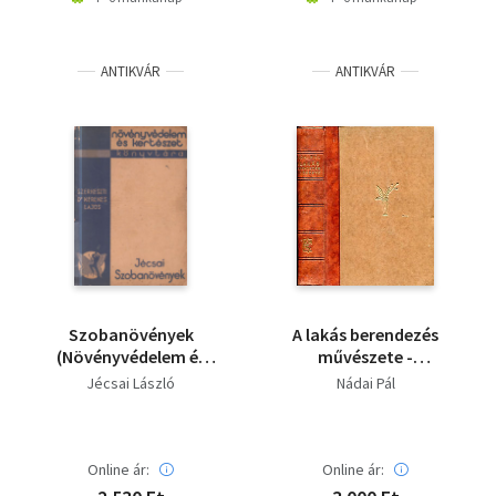
ANTIKVÁR
ANTIKVÁR
Szobanövények
A lakás berendezés
(Növényvédelem és
művészete -
Kertészet Könyvtára)
Melléklettel!
Jécsai László
Nádai Pál
Online ár:
Online ár: