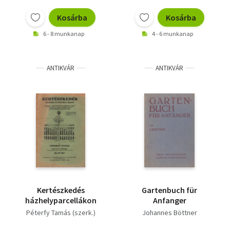
Vallás
Kosárba
Kosárba
Egyéb
6 - 8 munkanap
4 - 6 munkanap
ANTIKVÁR
ANTIKVÁR
Kertészkedés
Gartenbuch für
házhelyparcellákon
Anfanger
Péterfy Tamás (szerk.)
Johannes Böttner