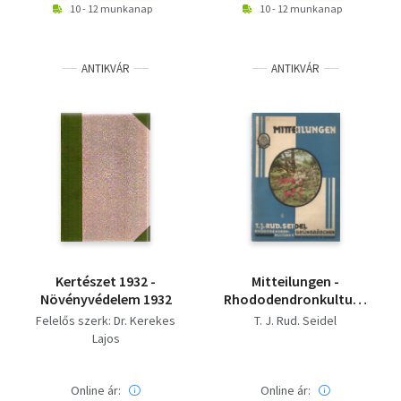
10 - 12 munkanap
10 - 12 munkanap
ANTIKVÁR
ANTIKVÁR
Kertészet 1932 -
Mitteilungen -
Növényvédelem 1932
Rhododendronkulturen
(Grüngräbchen)
Felelős szerk: Dr. Kerekes
T. J. Rud. Seidel
Lajos
Online ár:
Online ár: