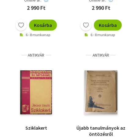
Online ár:
Online ár:
2 990 Ft
2 990 Ft
Kosárba
Kosárba
6 - 8 munkanap
6 - 8 munkanap
ANTIKVÁR
ANTIKVÁR
Sziklakert
Újabb tanulmányok az
öntözésről