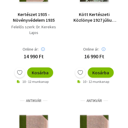
Kertészet 1935 -
Kött Kertészeti
Növényvédelem 1935
Közlönye 1927 július-
december - 1928 teljes
Felelős szerk: Dr. Kerekes
Lajos
Online ár:
Online ár:
14 990 Ft
16 990 Ft
Kosárba
Kosárba
10 - 12 munkanap
10 - 12 munkanap
ANTIKVÁR
ANTIKVÁR