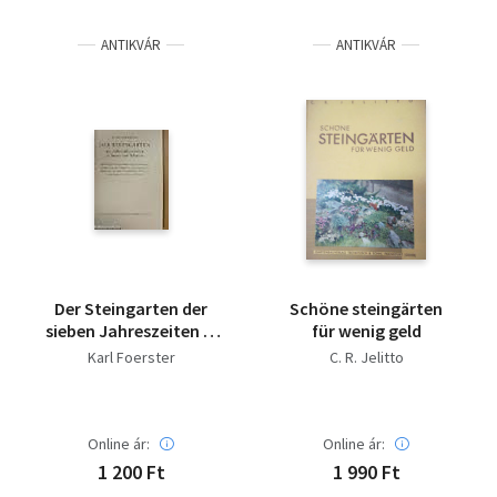
Irodalom
ANTIKVÁR
ANTIKVÁR
Kotta
Minikönyv
Művészet
Szakkönyv
Szótár, nyelvkönyv
Der Steingarten der
Schöne steingärten
Tankönyv, segédkönyv
sieben Jahreszeiten in
für wenig geld
Sonne und Schatten
Karl Foerster
C. R. Jelitto
Társadalomtudomány
Természettudomány
Online ár:
Online ár:
1 200 Ft
1 990 Ft
Történelem