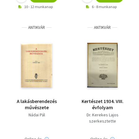
10 - 12 munkanap
6 - 8 munkanap
ANTIKVÁR
ANTIKVÁR
A lakásberendezés
Kertészet 1934. VIII.
művészete
évfolyam
Nádai Pál
Dr. Kerekes Lajos
szerkesztette