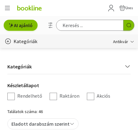
Üres
AI ajánló
Kategóriák
Antikvár
Metszet
Kategória
Kategóriák
Régi képeslap
szűrés
Életmód, egészség
Készletállapot
Készletállapot
szűrés
Rendelhető
Raktáron
Akciós
Erotika
Gyermek- és ifjúsági
Találatok száma: 46
Hobbi, szabadidő
Eladott darabszám szerint
Idegen nyelvű