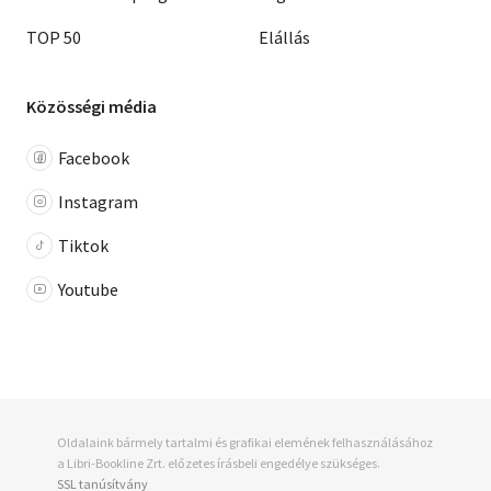
TOP 50
Elállás
Közösségi média
Facebook
Instagram
Tiktok
Youtube
Oldalaink bármely tartalmi és grafikai elemének felhasználásához
a Libri-Bookline Zrt. előzetes írásbeli engedélye szükséges.
SSL tanúsítvány