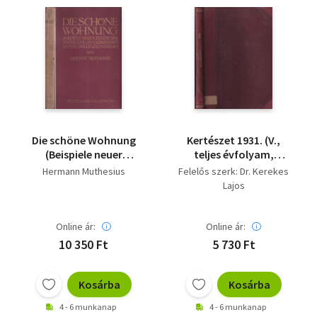
Die schöne Wohnung
Kertészet 1931. (V.,
(Beispiele neuer
teljes évfolyam,
deutscher
egybekötve)
Hermann Muthesius
Felelős szerk: Dr. Kerekes
Innenraume/Herausgegeben
Lajos
und mit einleitung
versehen)
Online ár:
Online ár:
10 350 Ft
5 730 Ft
Kosárba
Kosárba
4 - 6 munkanap
4 - 6 munkanap