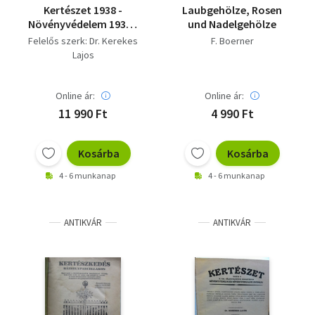
Kertészet 1938 -
Laubgehölze, Rosen
Növényvédelem 1938 -
und Nadelgehölze
Saját képpel!
Felelős szerk: Dr. Kerekes
F. Boerner
Lajos
Online ár:
Online ár:
11 990 Ft
4 990 Ft
Kosárba
Kosárba
4 - 6 munkanap
4 - 6 munkanap
ANTIKVÁR
ANTIKVÁR