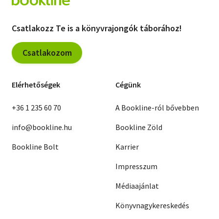
Csatlakozz Te is a könyvrajongók táborához!
Csatlakozom
Elérhetőségek
Cégünk
+36 1 235 60 70
A Bookline-ról bővebben
info@bookline.hu
Bookline Zöld
Bookline Bolt
Karrier
Impresszum
Médiaajánlat
Könyvnagykereskedés