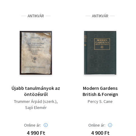
ANTIKVÁR
ANTIKVÁR
Újabb tanulmányok az
Modern Gardens
öntözésről
British & Foreign
Trummer Árpád (szerk.)
Percy S. Cane
Sajó Elemér
Online ár:
Online ár:
4 990 Ft
4 900 Ft