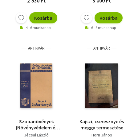
2 530 Ft
3 000 Ft
Kosárba
Kosárba
4 - 6 munkanap
6 - 8 munkanap
ANTIKVÁR
ANTIKVÁR
Szobanövények
Kajszi, cseresznye és
(Növényvédelem és
meggy termesztése
Kertészet Könyvtára)
Jécsai László
Horn János