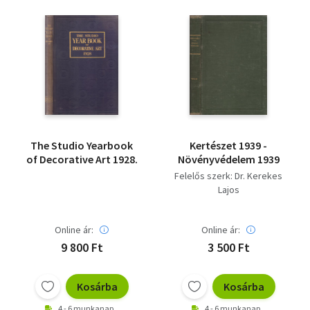
The Studio Yearbook
Kertészet 1939 -
of Decorative Art 1928.
Növényvédelem 1939
Felelős szerk: Dr. Kerekes
Lajos
Online ár:
Online ár:
9 800 Ft
3 500 Ft
Kosárba
Kosárba
4 - 6 munkanap
4 - 6 munkanap