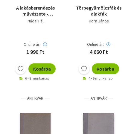
A lakásberendezés
Törpegyümölcsfák és
művészete -
alakfák
mellékletek nélkül
Nádai Pál
Horn János
Online ár:
Online ár:
1 990 Ft
4 660 Ft
Kosárba
Kosárba
6 - 8 munkanap
4 - 6 munkanap
ANTIKVÁR
ANTIKVÁR