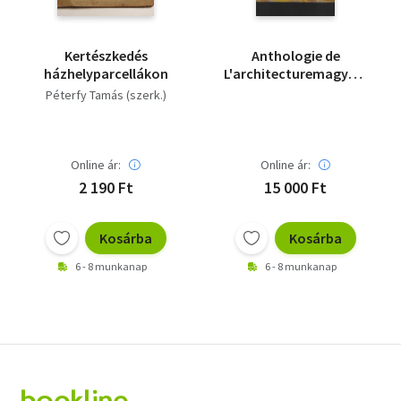
Kertészkedés
Anthologie de
házhelyparcellákon
L'architecturemagyra-
német
Péterfy Tamás (szerk.)
Online ár:
Online ár:
2 190 Ft
15 000 Ft
Kosárba
Kosárba
6 - 8 munkanap
6 - 8 munkanap