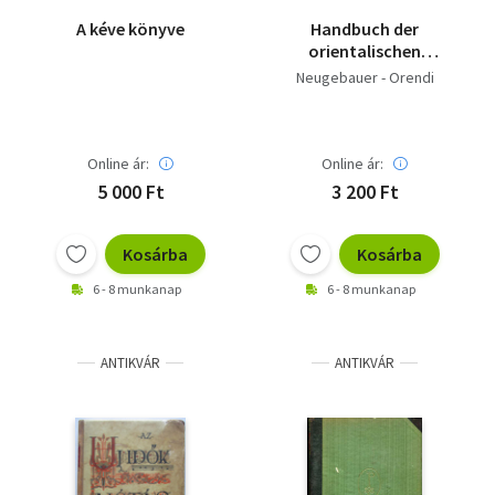
A kéve könyve
Handbuch der
orientalischen
Teppichkunde
Neugebauer - Orendi
Online ár:
Online ár:
5 000 Ft
3 200 Ft
Kosárba
Kosárba
6 - 8 munkanap
6 - 8 munkanap
ANTIKVÁR
ANTIKVÁR