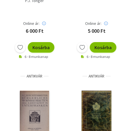
P.J. Tonger
Lieder... - saját fotóval
Klavierstücke und
Lieder - saját fotóval
Online ár:
Online ár:
6 000 Ft
5 000 Ft
Kosárba
Kosárba
6 - 8 munkanap
6 - 8 munkanap
ANTIKVÁR
ANTIKVÁR