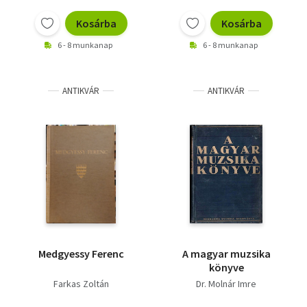
Vallás
Kosárba
Kosárba
Egyéb
6 - 8 munkanap
6 - 8 munkanap
ANTIKVÁR
ANTIKVÁR
Medgyessy Ferenc
A magyar muzsika
könyve
Farkas Zoltán
Dr. Molnár Imre