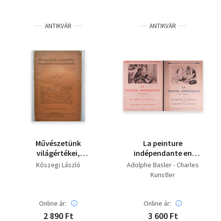
ANTIKVÁR
ANTIKVÁR
Művészetünk
La peinture
világértékei,
indépendante en
bevezetéssel az igazi
France I-II.
Kőszegi László
Adolphe Basler - Charles
műértésbe I.
Kunstler
Online ár:
Online ár:
2 890 Ft
3 600 Ft