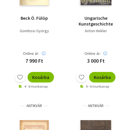
Beck Ö. Fülöp
Ungarische
Kunstgeschichte
Gombosi György
Anton Hekler
Online ár:
Online ár:
7 990 Ft
3 000 Ft
Kosárba
Kosárba
4 - 6 munkanap
4 - 6 munkanap
ANTIKVÁR
ANTIKVÁR