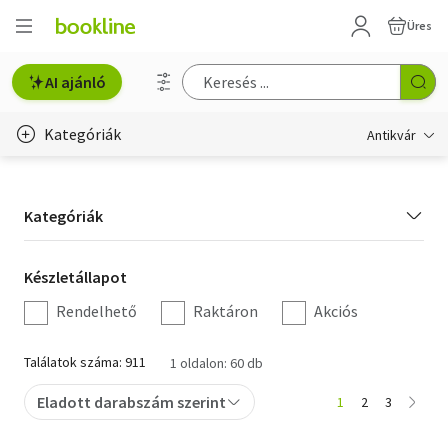
Üres
AI ajánló
Kategóriák
Antikvár
Metszet
Kategória
Kategóriák
Régi képeslap
szűrés
Életmód, egészség
Készletállapot
Készletállapot
szűrés
Rendelhető
Raktáron
Akciós
Erotika
Gyermek- és ifjúsági
Találatok száma: 911
1 oldalon: 60 db
Hobbi, szabadidő
Eladott darabszám szerint
1
2
3
Idegen nyelvű