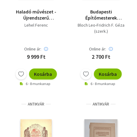
Haladó művészet -
Budapesti
Újrendszerű
Építőmesterek
stílusmorfológia
Ipartestülete V.
Lehel Ferenc
Bloch Leo-Fridrich F. Géza
vázlata (dedikált) -
évkönyv
(szerk.)
saját fotóval -
Dedikált
Online ár:
Online ár:
9 999 Ft
2 700 Ft
Kosárba
Kosárba
6 - 8 munkanap
6 - 8 munkanap
ANTIKVÁR
ANTIKVÁR