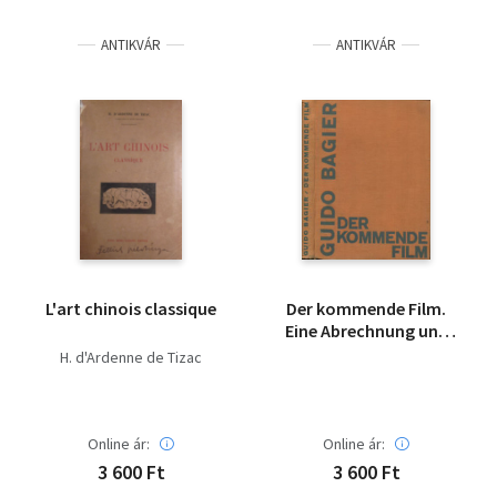
Irodalom
ANTIKVÁR
ANTIKVÁR
Kotta
Minikönyv
Művészet
Szakkönyv
Szótár, nyelvkönyv
L'art chinois classique
Der kommende Film.
Tankönyv, segédkönyv
Eine Abrechnung und
eine Hoffnung. Was
H. d'Ardenne de Tizac
war? Was ist? Was
Társadalomtudomány
wird?
Természettudomány
Online ár:
Online ár:
3 600 Ft
3 600 Ft
Történelem