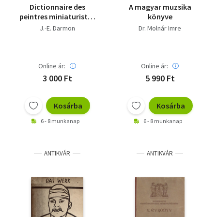
Dictionnaire des
A magyar muzsika
peintres miniaturistes
könyve
sur vélin, parchemin,
J.-E. Darmon
Dr. Molnár Imre
ivoire et écaille
Online ár:
Online ár:
3 000 Ft
5 990 Ft
Kosárba
Kosárba
6 - 8 munkanap
6 - 8 munkanap
ANTIKVÁR
ANTIKVÁR