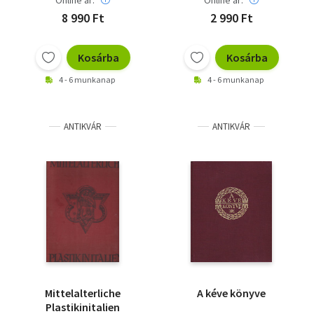
Online ár:
Online ár:
8 990 Ft
2 990 Ft
Kosárba
Kosárba
4 - 6 munkanap
4 - 6 munkanap
ANTIKVÁR
ANTIKVÁR
Mittelalterliche
A kéve könyve
Plastikinitalien