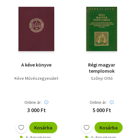
A kéve könyve
Régi magyar
templomok
Kéve Művészegyesület
Szőnyi Ottó
Online ár:
Online ár:
3 000 Ft
5 000 Ft
Kosárba
Kosárba
6 - 8 munkanap
6 - 8 munkanap