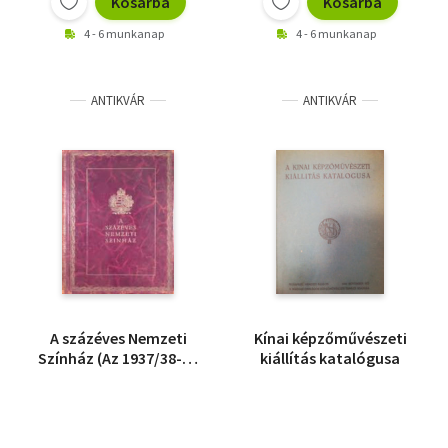
Kosárba
Kosárba
4 - 6 munkanap
4 - 6 munkanap
ANTIKVÁR
ANTIKVÁR
A százéves Nemzeti
Kínai képzőművészeti
Színház (Az 1937/38-as
kiállítás katalógusa
centenáriumi év
emlékalbuma)