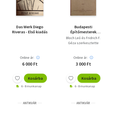
Das Werk Diego
Budapesti
Riveras - Első kiadás
Építőmesterek
Ipartestülete V.
Bloch Leó és Fridrich F.
évkönyv 1934.
Géza szerkesztette
Online ár:
Online ár:
6 000 Ft
3 000 Ft
Kosárba
Kosárba
6 - 8 munkanap
6 - 8 munkanap
ANTIKVÁR
ANTIKVÁR