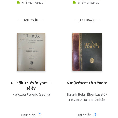
6 - 8 munkanap
6 - 8 munkanap
ANTIKVÁR
ANTIKVÁR
Uj idők 32. évfolyam II.
A művészet története
félév
Herczeg Ferenc (szerk)
Baráth Béla · Éber László ·
Felvinczi Takács Zoltán
Online ár:
Online ár: