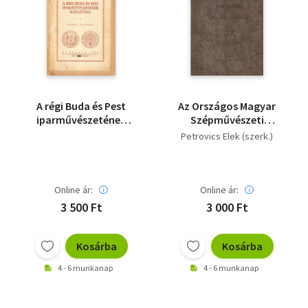
A régi Buda és Pest
Az Országos Magyar
iparművészetének
Szépművészeti
kiállítása
Múzeum Évkönyvei III.
Petrovics Elek (szerk.)
kötet (1921-23)
Online ár:
Online ár:
3 500 Ft
3 000 Ft
Kosárba
Kosárba
4 - 6 munkanap
4 - 6 munkanap