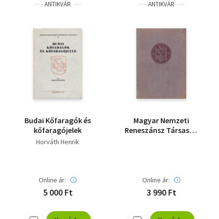
ANTIKVÁR
ANTIKVÁR
Budai Kőfaragók és
Magyar Nemzeti
kőfaragójelek
Reneszánsz Társaság
IV. Gróf A. K. és Dr. V. M.
Horváth Henrik
gyűjteménye -
AUKCIÓJA
Online ár:
Online ár:
5 000 Ft
3 990 Ft