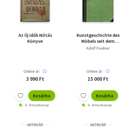
Az Új Idők Nótás
Kunstgeschichte des
Könyve
Möbels seit dem
altertum
Adolf Feulner
Online ár:
Online ár:
3 990 Ft
15 000 Ft
Kosárba
Kosárba
6 - 8 munkanap
6 - 8 munkanap
ANTIKVÁR
ANTIKVÁR