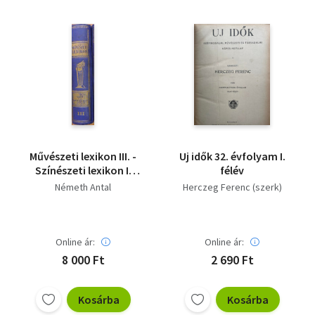
Művészeti lexikon III. -
Uj idők 32. évfolyam I.
Színészeti lexikon I.
félév
(Aalbach-Mihályfi)
Németh Antal
Herczeg Ferenc (szerk)
Online ár:
Online ár:
8 000 Ft
2 690 Ft
Kosárba
Kosárba