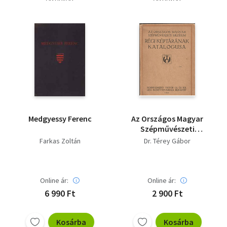
Medgyessy Ferenc
Az Országos Magyar
Szépművészeti
Múzeum régi
Farkas Zoltán
Dr. Térey Gábor
képtárának
katalógusa
Online ár:
Online ár:
6 990 Ft
2 900 Ft
Kosárba
Kosárba