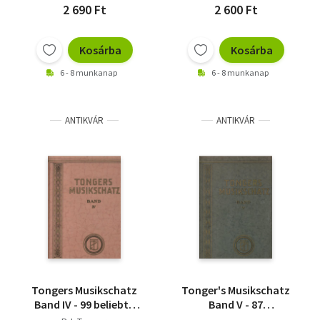
2 690 Ft
2 600 Ft
Kosárba
Kosárba
6 - 8 munkanap
6 - 8 munkanap
ANTIKVÁR
ANTIKVÁR
Tongers Musikschatz
Tonger's Musikschatz
Band IV - 99 beliebte
Band V - 87
klavierstücke und
auserlesene