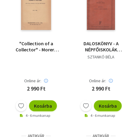
"Collection of a
DALOSKÖNYV - A
Collector" - Morern
NÉPFŐISKOLÁK
french paintings from
SZÁMÁRA - A III. ÉS IV.
SZTANKÓ BÉLA
Ingres to Matisse
OSZTÁLY RÉSZÉRE
Online ár:
Online ár:
2 990 Ft
2 990 Ft
Kosárba
Kosárba
4 - 6 munkanap
4 - 6 munkanap
ANTIKVÁR
ANTIKVÁR