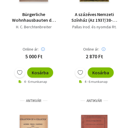
Bürgerliche
A százéves Nemzeti
Wohnhausbauten der
Színház (Az 1937/38-as
Barockzeit in
centenáris év
H. C. Berchtenbreiter
Pallas Irod. és nyomdai Rt.
Unterfranken
emlékalbuma)
Online ár:
Online ár:
5 000 Ft
2 870 Ft
Kosárba
Kosárba
4 - 6 munkanap
4 - 6 munkanap
ANTIKVÁR
ANTIKVÁR