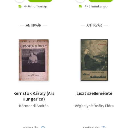
4 - 6 munkanap
4 - 6 munkanap
ANTIKVÁR
ANTIKVÁR
Kernstok Károly (Ars
Liszt szellemélete
Hungarica)
Körmendi András
Véghelyné Deáky Flóra