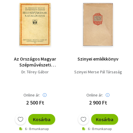
Az Országos Magyar
Szinyei emlékkönyv
Szépművészeti
Múzeum régi
Dr. Térey Gábor
Szinyei Merse Pál Társaság
képtárának
katalógusa
Online ár:
Online ár:
2 500 Ft
2 900 Ft
Kosárba
Kosárba
6 - 8 munkanap
6 - 8 munkanap