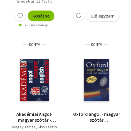
Eredeti ár: 11 490 Ft
Vallás
Kosárba
Előjegyzem
Egyéb
2 - 3 munkanap
KÖNYV
KÖNYV
Akadémiai Angol-
Oxford angol - magyar
magyar szótár -
szótár
English - hungarian
nyelvtanulóknak
Magay Tamás
Kiss László