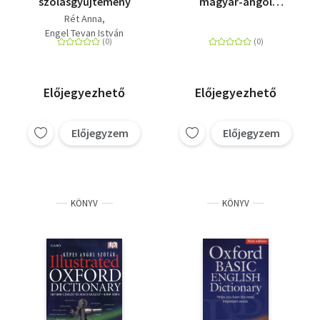
szólásgyűjtemény
magyar-angol
gyerekszótár
Rét Anna
Engel Tevan István
Előjegyezhető
Előjegyezhető
Előjegyzem
Előjegyzem
KÖNYV
KÖNYV