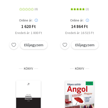
Útiszótár
9ED +DVD (pack)
Online ár:
Online ár:
1 620 Ft
14 864 Ft
Eredeti ár: 1 800 Ft
Eredeti ár: 16 515 Ft
Előjegyzem
Előjegyzem
KÖNYV
KÖNYV