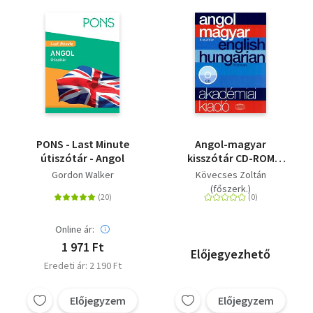
PONS - Last Minute
Angol-magyar
útiszótár - Angol
kisszótár CD-ROM
melléklettel - English -
Gordon Walker
Kövecses Zoltán
hungarian dictionary
(főszerk.)
Online ár:
1 971 Ft
Előjegyezhető
Eredeti ár: 2 190 Ft
Előjegyzem
Előjegyzem