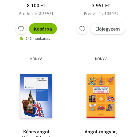
8 100 Ft
3 951 Ft
Eredeti ár: 8 999 Ft
Eredeti ár: 4 390 Ft
Kosárba
Előjegyzem
2 - 3 munkanap
KÖNYV
KÖNYV
Képes angol
Angol-magyar,