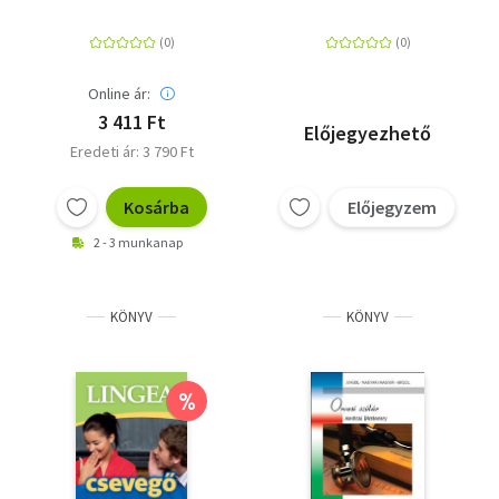
magyar és magyar-
útiszótár
angol - kezdőknek
Online ár:
3 411 Ft
Előjegyezhető
Eredeti ár: 3 790 Ft
Kosárba
Előjegyzem
2 - 3 munkanap
KÖNYV
KÖNYV
%