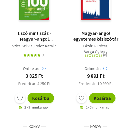
1 szó mint száz -
Magyar-angol
Magyar-angol
egyetemes kéziszótár
tematikus szókincstár
Szita Szilvia
Pelcz Katalin
Lázár A. Péter
- Hungarian
Varga György
Vocabulary by Topic
Online ár:
Online ár:
3 825 Ft
9 891 Ft
Eredeti ár: 4 250 Ft
Eredeti ár: 10 990 Ft
Kosárba
Kosárba
2 - 3 munkanap
2 - 3 munkanap
KÖNYV
KÖNYV