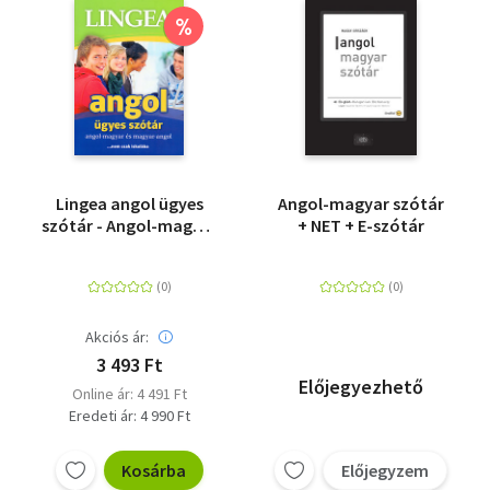
%
Lingea angol ügyes
Angol-magyar szótár
szótár - Angol-magyar
+ NET + E-szótár
és magyar-angol ...
Nem csak az iskolába
Akciós ár:
3 493 Ft
Előjegyezhető
Online ár: 4 491 Ft
Eredeti ár: 4 990 Ft
Kosárba
Előjegyzem