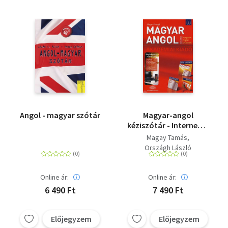
Angol - magyar szótár
Magyar-angol
kéziszótár - Internetes
hozzáféréssel
Magay Tamás
Országh László
Online ár:
Online ár:
6 490 Ft
7 490 Ft
Előjegyzem
Előjegyzem