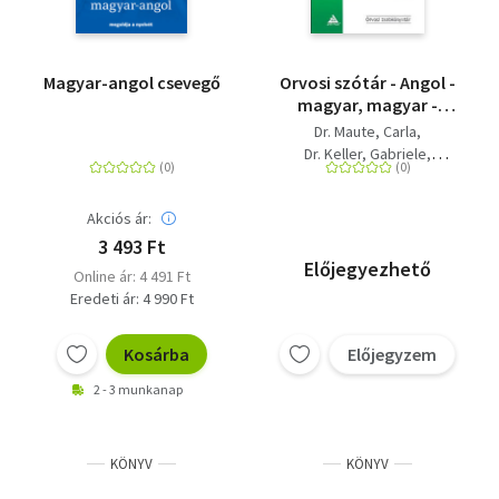
Magyar-angol csevegő
Orvosi szótár - Angol -
magyar, magyar -
angol
Dr. Maute, Carla
Dr. Keller, Gabriele
Dr. Prinz, Stephanie
Espinosasaldana
Akciós ár:
Josemiguel
Dr. Oterolopez-cubero,
3 493 Ft
Santiago
Előjegyezhető
Online ár: 4 491 Ft
Eredeti ár: 4 990 Ft
Kosárba
Előjegyzem
2 - 3 munkanap
KÖNYV
KÖNYV