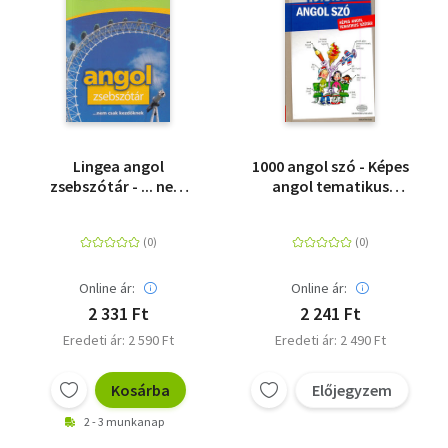
Lingea angol
1000 angol szó - Képes
zsebszótár - ... nem
angol tematikus
csak kezdőknek
szótár
Online ár:
Online ár:
2 331 Ft
2 241 Ft
Eredeti ár: 2 590 Ft
Eredeti ár: 2 490 Ft
Kosárba
Előjegyzem
2 - 3 munkanap