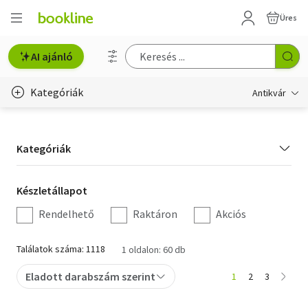
Üres
AI ajánló
Kategóriák
Antikvár
Metszet
Kategória
Kategóriák
Régi képeslap
szűrés
Életmód, egészség
Készletállapot
Készletállapot
szűrés
Rendelhető
Raktáron
Akciós
Erotika
Gyermek- és ifjúsági
Találatok száma: 1118
1 oldalon: 60 db
Hobbi, szabadidő
Eladott darabszám szerint
1
2
3
Idegen nyelvű