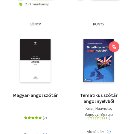
2 - 3 munkanap
KÖNYV
KÖNYV
%
Magyar-angol szótár
Tematikus szótár
angol nyelvből
Kirsi, Haavisto
Bajnóczi Beatrix
Akciós ár: