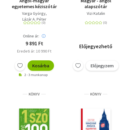
Angol-magyar
Magyar - angol
egyetemes kéziszótár
alapszótár
Varga György
Vizi Katalin
Lázár A. Péter
Online ár:
9 891 Ft
Előjegyezhető
Eredeti ár: 10 990 Ft
Kosárba
Előjegyzem
2 - 3 munkanap
KÖNYV
KÖNYV