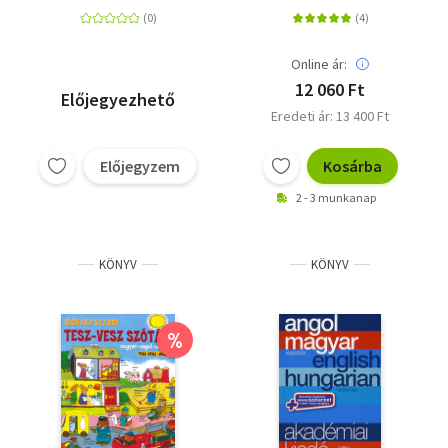
dictionary
Online ár:
12 060 Ft
Előjegyezhető
Eredeti ár: 13 400 Ft
Előjegyzem
Kosárba
2 - 3 munkanap
KÖNYV
KÖNYV
%