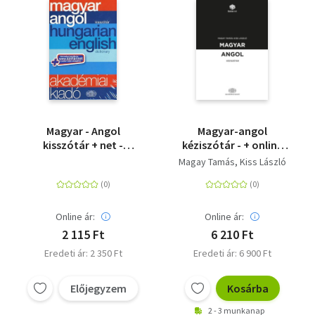
Magyar - Angol
Magyar-angol
kisszótár + net -
kéziszótár - + online
Hungarian - English
szótárcsomag
Magay Tamás
Kiss László
dictionary
Online ár:
Online ár:
2 115 Ft
6 210 Ft
Eredeti ár: 2 350 Ft
Eredeti ár: 6 900 Ft
Előjegyzem
Kosárba
2 - 3 munkanap