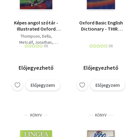
Képes angol szótár -
Oxford Basic English
Illustrated Oxford
Dictionary - THIRD
Dictionary - 187 000
EDITION
Thompson, Della
címszó és magyarázat
Metcalf, Jonathan
- 4500 ábra
Daintith, John
Előjegyezhető
Előjegyezhető
Előjegyzem
Előjegyzem
KÖNYV
KÖNYV