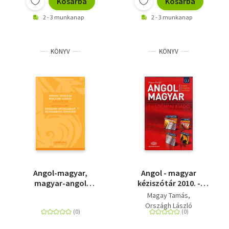
Kosárba
Kosárba
2 - 3 munkanap
2 - 3 munkanap
KÖNYV
KÖNYV
Angol-magyar,
Angol - magyar
magyar-angol
kéziszótár 2010. -
kisszótár - Dictionary
internetes
Magay Tamás
English-Hungarian,
hozzáféréssel
Országh László
Hungarian-English