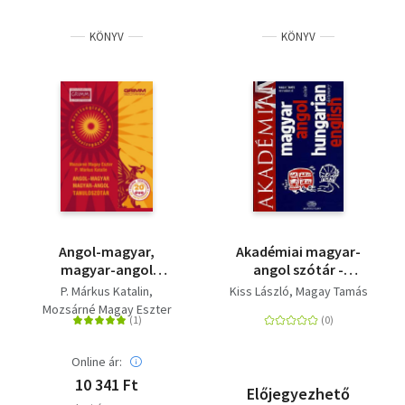
Irodalom
KÖNYV
KÖNYV
Kotta
Minikönyv
Művészet
Szakkönyv
Szótár, nyelvkönyv
Angol-magyar,
Akadémiai magyar-
Tankönyv, segédkönyv
magyar-angol
angol szótár -
tanulószótár
Hungarian - english
P. Márkus Katalin
Kiss László
Magay Tamás
dictionary
Társadalomtudomány
Mozsárné Magay Eszter
Természettudomány
Online ár:
10 341 Ft
Történelem
Előjegyezhető