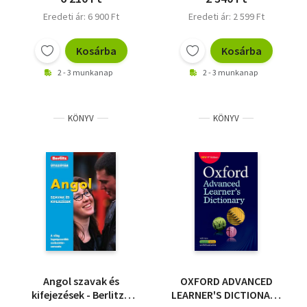
Eredeti ár: 6 900 Ft
Eredeti ár: 2 599 Ft
Kosárba
Kosárba
2 - 3 munkanap
2 - 3 munkanap
KÖNYV
KÖNYV
Angol szavak és
OXFORD ADVANCED
kifejezések - Berlitz -
LEARNER'S DICTIONARY