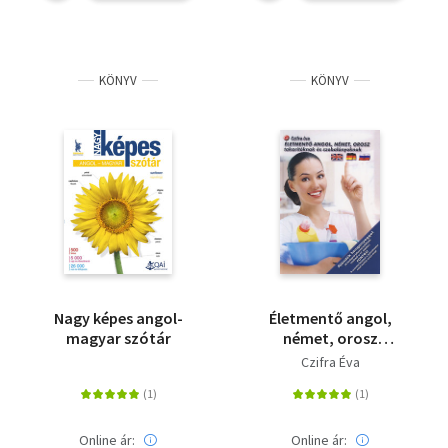
KÖNYV
KÖNYV
Nagy képes angol-
Életmentő angol,
magyar szótár
német, orosz
takarítóknak és
Czifra Éva
szobalányoknak
Online ár:
Online ár: