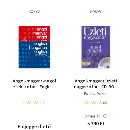
KÖNYV
KÖNYV
Angol-magyar-angol
Angol-magyar üzleti
zsebszótár - English-
nagyszótár - CD-ROM
hungarian-english
MELLÉKLET A SZÓTÁR
Futász Dezső
pocket dictionary
TELJES ANYAGÁVAL
Online ár:
5 390 Ft
Előjegyezhető