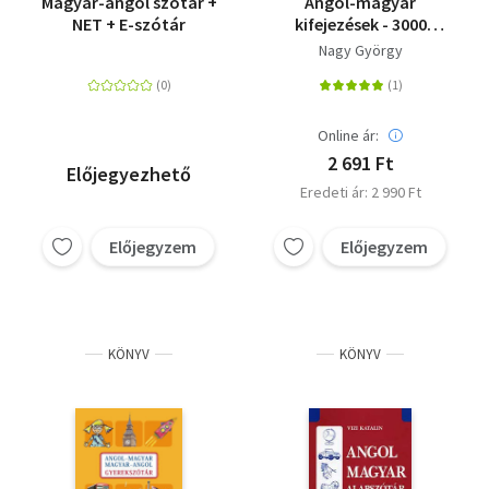
Magyar-angol szótár +
Angol-magyar
NET + E-szótár
kifejezések - 3000
gyakori szókapcsolat,
Nagy György
szólás és közmondás
Online ár:
2 691 Ft
Előjegyezhető
Eredeti ár: 2 990 Ft
Előjegyzem
Előjegyzem
KÖNYV
KÖNYV