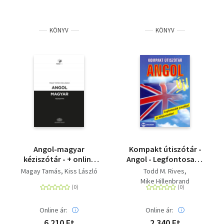
KÖNYV
KÖNYV
Angol-magyar
Kompakt útiszótár -
kéziszótár - + online
Angol - Legfontosabb
szótárcsomag
szavakkal és
Magay Tamás
Kiss László
Todd M. Rives
kifejezésekkel
Mike Hillenbrand
Online ár:
Online ár:
6 210 Ft
2 340 Ft