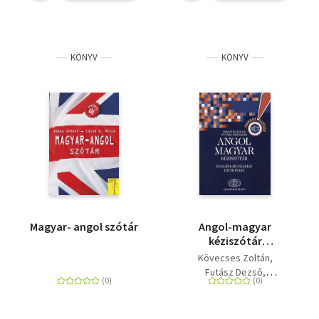
KÖNYV
KÖNYV
Magyar- angol szótár
Angol-magyar
kéziszótár
(+Hangosszótár CD-
Kövecses Zoltán
vel) - english-
Futász Dezső
hungarian dictionary
Országh László
Magay Tamás