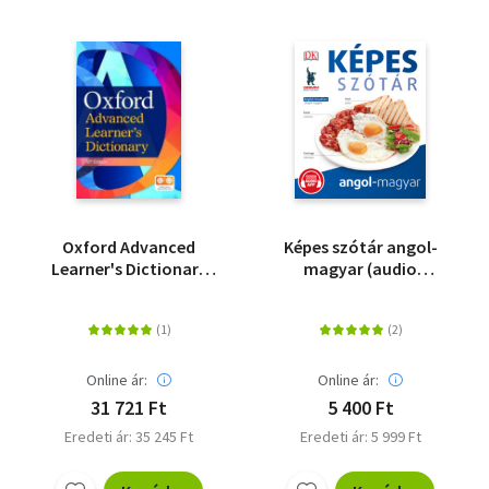
Oxford Advanced
Képes szótár angol-
Learner's Dictionary
magyar (audio
10Th Edition
alkalmazással)
Online ár:
Online ár:
31 721 Ft
5 400 Ft
Eredeti ár: 35 245 Ft
Eredeti ár: 5 999 Ft