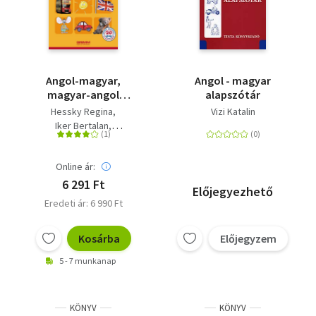
Angol-magyar,
Angol - magyar
magyar-angol
alapszótár
gyerekszótár
Hessky Regina
Vizi Katalin
Iker Bertalan
P. Márkus Katalin
Mozsárné Magay Eszter
Online ár:
6 291 Ft
Előjegyezhető
Eredeti ár: 6 990 Ft
Kosárba
Előjegyzem
5 - 7 munkanap
KÖNYV
KÖNYV