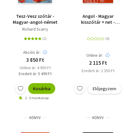
Tesz-Vesz szótár -
Angol - Magyar
Magyar-angol-német
kisszótár + net -
English - Hungarian
Richard Scarry
dictionary
Akciós ár:
Online ár:
3 850 Ft
2 115 Ft
Online ár: 4 950 Ft
Eredeti ár: 2 350 Ft
Eredeti ár: 5 499 Ft
Kosárba
Előjegyzem
2 - 3 munkanap
KÖNYV
KÖNYV