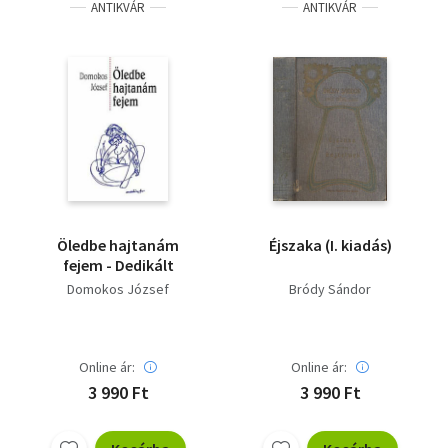
ANTIKVÁR
ANTIKVÁR
Öledbe hajtanám
Éjszaka (I. kiadás)
fejem - Dedikált
Domokos József
Bródy Sándor
Online ár:
Online ár:
3 990 Ft
3 990 Ft