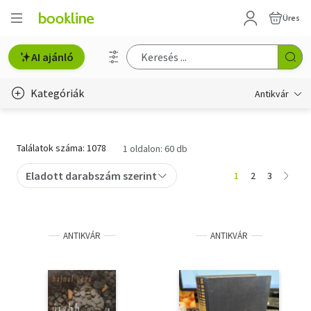
Üres
AI ajánló
Kategóriák
Antikvár
Metszet
Találatok száma: 1078
1 oldalon: 60 db
Régi képeslap
Eladott darabszám szerint
1
2
3
Életmód, egészség
Erotika
ANTIKVÁR
ANTIKVÁR
Gyermek- és ifjúsági
Hobbi, szabadidő
Idegen nyelvű