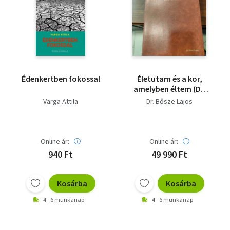
Édenkertben fokossal
Életutam és a kor,
amelyben éltem (Dr.
Bősze Lajos a fővárosi
Varga Attila
Dr. Bősze Lajos
János Kórház
nyugalmazott
osztályvezető
főorvosa) - Dedikált
Online ár:
Online ár:
940 Ft
49 990 Ft
Kosárba
Kosárba
4 - 6 munkanap
4 - 6 munkanap