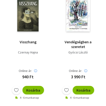
Visszhang
Vendégségben a
szeretet
Czernay Hajna
Gyócsi László
Online ár:
Online ár:
940 Ft
3 990 Ft
Kosárba
Kosárba
4 - 6 munkanap
4 - 6 munkanap