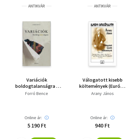
ANTIKVÁR
ANTIKVÁR
Variációk
Válogatott kisebb
boldogtalanságra -
költemények (Európa
Dedikált
Diákkönyvtár)
Forró Bence
Arany János
Online ár:
Online ár:
5 190 Ft
940 Ft