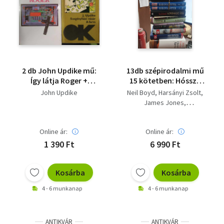
2 db John Updike mű:
13db szépirodalmi mű
Így látja Roger +
15 kötetben: Hósszú
Szegényházi vásár - A
az út a dicsőséghez,
John Updike
Neil Boyd
Harsányi Zsolt
farm
Whisky szódával,
James Jones
Rohanva jöttek,
Karinthy Ferenc
Kopernikusz átka,
Déry Tibor
Bolgár György
Sárgabarackok a
Online ár:
Online ár:
John Fowles
níluson, Epepe, Két
1 390 Ft
6 990 Ft
asszony, Egek. mitévő
legyek, Texasi
labirintus, Vasárnap
Kosárba
Kosárba
délután A Grande
4 - 6 munkanap
4 - 6 munkanap
Jatte-szigeten, - Saját
képpel!
ANTIKVÁR
ANTIKVÁR