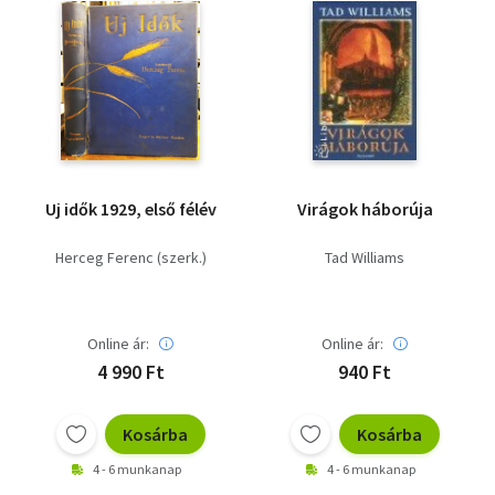
Uj idők 1929, első félév
Virágok háborúja
Herceg Ferenc (szerk.)
Tad Williams
Online ár:
Online ár:
4 990 Ft
940 Ft
Kosárba
Kosárba
4 - 6 munkanap
4 - 6 munkanap