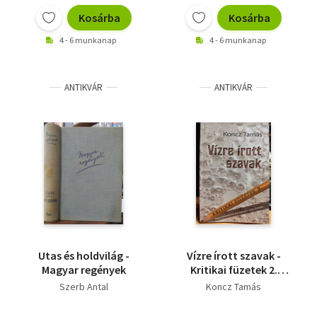
Kosárba
Kosárba
4 - 6 munkanap
4 - 6 munkanap
ANTIKVÁR
ANTIKVÁR
Utas és holdvilág -
Vízre írott szavak -
Magyar regények
Kritikai füzetek 2.
(Magyar Írószövetség
Szerb Antal
Koncz Tamás
Arany János
alapítványa)