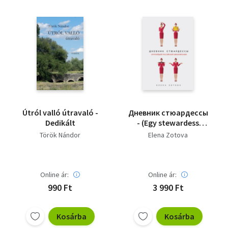
Vallás
Egyéb
Útról valló útravaló -
Дневник стюардессы
Dedikált
- (Egy stewardess
naplója)
Török Nándor
Elena Zotova
Online ár:
Online ár:
990 Ft
3 990 Ft
Kosárba
Kosárba