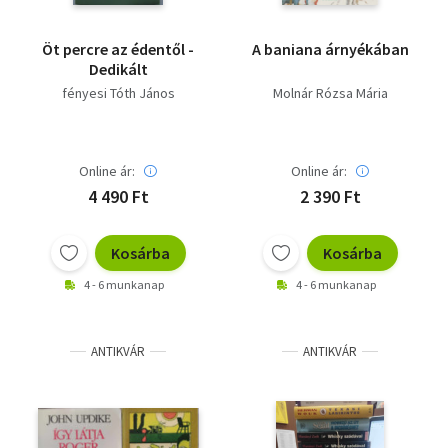
Öt percre az édentől -
A baniana árnyékában
Dedikált
fényesi Tóth János
Molnár Rózsa Mária
Online ár:
Online ár:
4 490 Ft
2 390 Ft
Kosárba
Kosárba
4 - 6 munkanap
4 - 6 munkanap
ANTIKVÁR
ANTIKVÁR