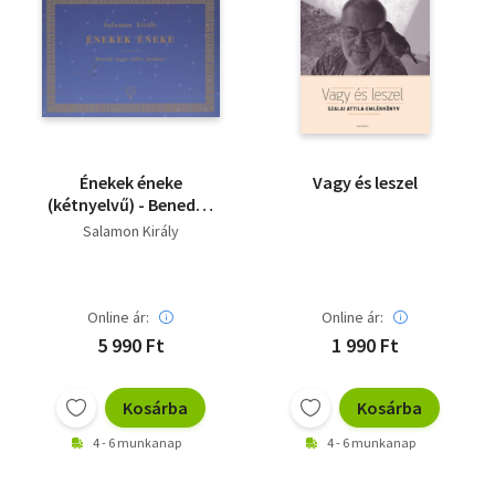
Énekek éneke
Vagy és leszel
(kétnyelvű) - Benedek
István Gábor fordítása
Salamon Király
Online ár:
Online ár:
5 990 Ft
1 990 Ft
Kosárba
Kosárba
4 - 6 munkanap
4 - 6 munkanap