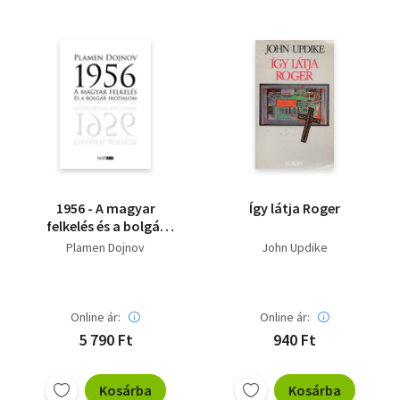
1956 - A magyar
Így látja Roger
felkelés és a bolgár
irodalom - Dedikált
Plamen Dojnov
John Updike
Online ár:
Online ár:
5 790 Ft
940 Ft
Kosárba
Kosárba