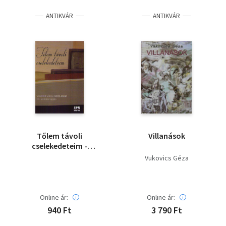
ANTIKVÁR
ANTIKVÁR
Tőlem távoli
Villanások
cselekedeteim -
Választott versek
Vukovics Géza
Vörös István 50.
születésnapjára
Online ár:
Online ár:
940 Ft
3 790 Ft