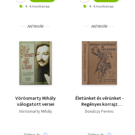
4 - 6 munkanap
4 - 6 munkanap
ANTIKVÁR
ANTIKVÁR
Vörösmarty Mihály
Életünket és vérünket -
válogatott versei
Regényes korrajz
Mária Terézia királyné
Vörösmarty Mihály
Donászy Ferenc
korából
Online ár:
Online ár: