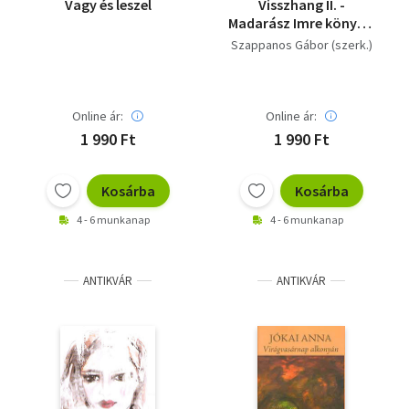
Vagy és leszel
Visszhang II. -
Madarász Imre könyvei
a kritika tükrében
Szappanos Gábor (szerk.)
Online ár:
Online ár:
1 990 Ft
1 990 Ft
Kosárba
Kosárba
4 - 6 munkanap
4 - 6 munkanap
ANTIKVÁR
ANTIKVÁR