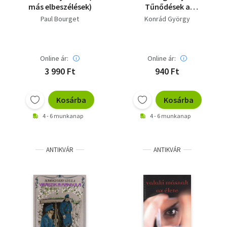
más elbeszélések)
Tűnődések a
szabadságról -
Paul Bourget
Konrád György
Naplóregény
Online ár:
Online ár:
3 990 Ft
940 Ft
Kosárba
Kosárba
4 - 6 munkanap
4 - 6 munkanap
ANTIKVÁR
ANTIKVÁR