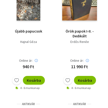
Irodalom
Kotta
Minikönyv
Újabb papucsok
Örök papok I-II. -
Dedikált
Művészet
Hajnal Géza
Erdős Renée
Szakkönyv
Online ár:
Online ár:
Szótár, nyelvkönyv
940 Ft
11 990 Ft
Tankönyv, segédkönyv
Kosárba
Kosárba
Társadalomtudomány
4 - 6 munkanap
4 - 6 munkanap
Természettudomány
Történelem
ANTIKVÁR
ANTIKVÁR