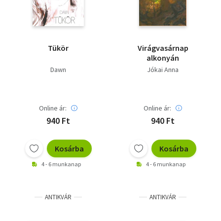
Tükör
Virágvasárnap
alkonyán
Dawn
Jókai Anna
Online ár:
Online ár:
940 Ft
940 Ft
Kosárba
Kosárba
4 - 6 munkanap
4 - 6 munkanap
ANTIKVÁR
ANTIKVÁR