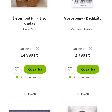
Életemből I-II. - Első
Vörösbegy - Dedikált
kiadás
Jókai Mór
Várhelyi András
Online ár:
Online ár:
14 990 Ft
2 790 Ft
Kosárba
Kosárba
4 - 6 munkanap
4 - 6 munkanap
ANTIKVÁR
ANTIKVÁR