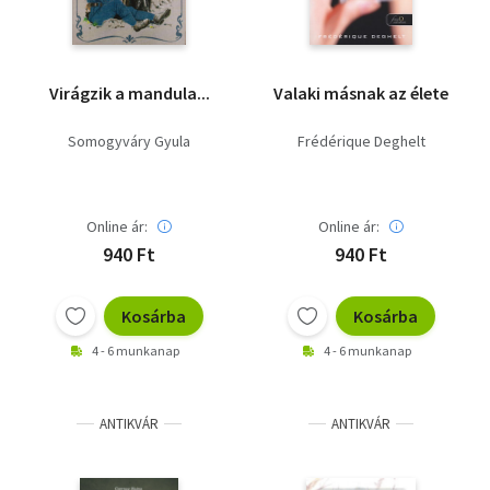
Virágzik a mandula...
Valaki másnak az élete
Somogyváry Gyula
Frédérique Deghelt
Online ár:
Online ár:
940 Ft
940 Ft
Kosárba
Kosárba
4 - 6 munkanap
4 - 6 munkanap
ANTIKVÁR
ANTIKVÁR