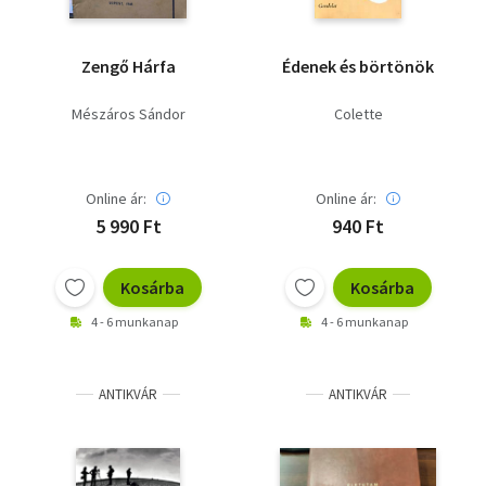
Zengő Hárfa
Édenek és börtönök
Mészáros Sándor
Colette
Online ár:
Online ár:
5 990 Ft
940 Ft
Kosárba
Kosárba
4 - 6 munkanap
4 - 6 munkanap
ANTIKVÁR
ANTIKVÁR