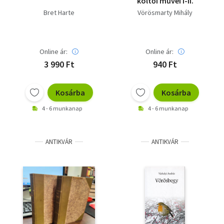
költői művei I-II.
Bret Harte
Vörösmarty Mihály
Online ár:
Online ár:
3 990 Ft
940 Ft
Kosárba
Kosárba
4 - 6 munkanap
4 - 6 munkanap
ANTIKVÁR
ANTIKVÁR