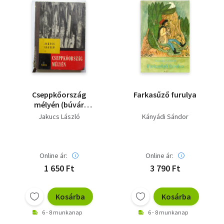
Cseppkőország
Farkasűző furulya
mélyén (búvár
könyvek)
Jakucs László
Kányádi Sándor
Online ár:
Online ár:
1 650 Ft
3 790 Ft
Kosárba
Kosárba
6 - 8 munkanap
6 - 8 munkanap