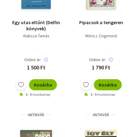
Egy utas eltűnt (Delfin
Pipacsok a tengeren
könyvek)
Alaksza Tamás
Móricz Zsigmond
Online ár:
Online ár:
1 500 Ft
1 790 Ft
Kosárba
Kosárba
6 - 8 munkanap
6 - 8 munkanap
ANTIKVÁR
ANTIKVÁR