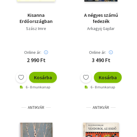
Kisanna
A négyes számú
Erdőországban
fedezék
Szász Imre
Arkagyij Gajdar
Online ár:
Online ár:
2 990 Ft
3 490 Ft
Kosárba
Kosárba
6 - 8 munkanap
6 - 8 munkanap
ANTIKVÁR
ANTIKVÁR