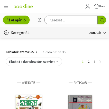
Üres
AI ajánló
Kategóriák
Antikvár
Metszet
Találatok száma: 5537
1 oldalon: 60 db
Régi képeslap
Eladott darabszám szerint
1
2
3
Életmód, egészség
Erotika
ANTIKVÁR
ANTIKVÁR
Gyermek- és ifjúsági
Hobbi, szabadidő
Idegen nyelvű