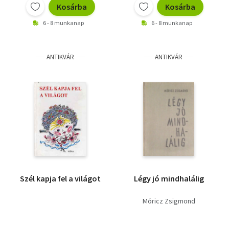
Kosárba
Kosárba
6 - 8 munkanap
6 - 8 munkanap
ANTIKVÁR
ANTIKVÁR
Szél kapja fel a világot
Légy jó mindhalálig
Móricz Zsigmond