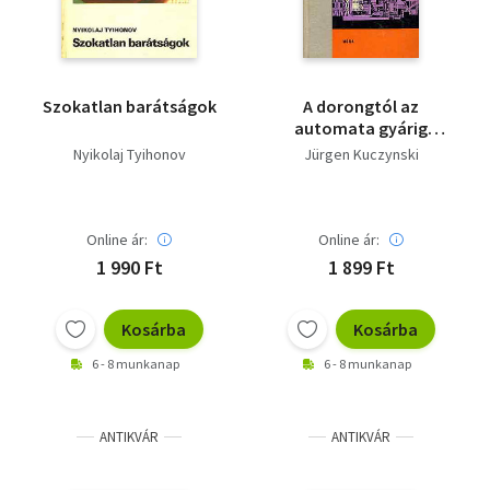
Szokatlan barátságok
A dorongtól az
automata gyárig
(búvár könyvek)
Nyikolaj Tyihonov
Jürgen Kuczynski
Online ár:
Online ár:
1 990 Ft
1 899 Ft
Kosárba
Kosárba
6 - 8 munkanap
6 - 8 munkanap
ANTIKVÁR
ANTIKVÁR