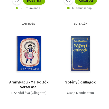
Kosárba
Kosárba
6 - 8 munkanap
6 - 8 munkanap
ANTIKVÁR
ANTIKVÁR
Aranykapu - Mai költők
Sófényű csillagok
versei mai
gyerekeknek
T. Aszódi éva (válogatta)
Oszip Mandelstam