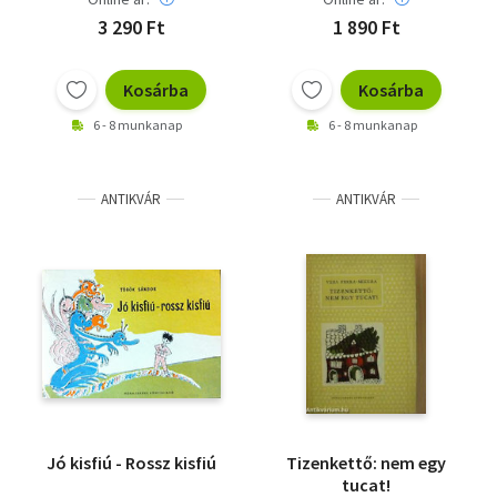
3 290 Ft
1 890 Ft
Kosárba
Kosárba
6 - 8 munkanap
6 - 8 munkanap
ANTIKVÁR
ANTIKVÁR
Jó kisfiú - Rossz kisfiú
Tizenkettő: nem egy
tucat!