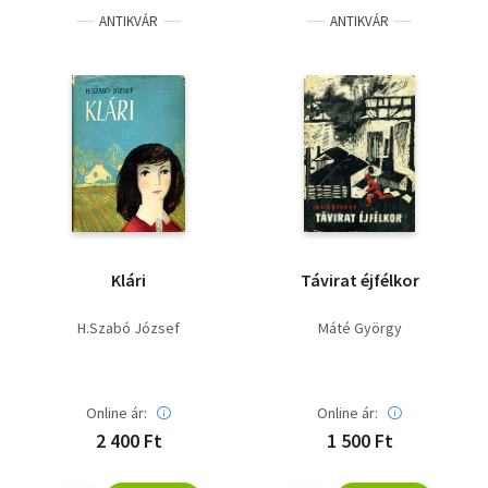
ANTIKVÁR
ANTIKVÁR
Klári
Távirat éjfélkor
H.Szabó József
Máté György
Online ár:
Online ár:
2 400 Ft
1 500 Ft