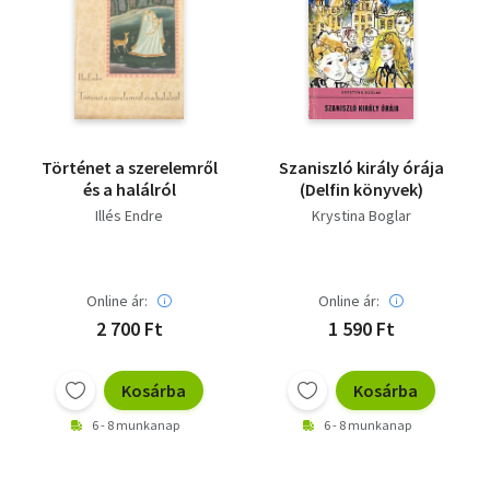
Történet a szerelemről
Szaniszló király órája
és a halálról
(Delfin könyvek)
Illés Endre
Krystina Boglar
Online ár:
Online ár:
2 700 Ft
1 590 Ft
Kosárba
Kosárba
6 - 8 munkanap
6 - 8 munkanap