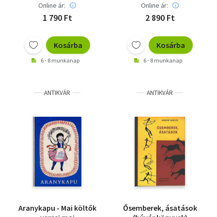
Online ár:
Online ár:
1 790 Ft
2 890 Ft
Kosárba
Kosárba
6 - 8 munkanap
6 - 8 munkanap
ANTIKVÁR
ANTIKVÁR
Aranykapu - Mai költők
Ősemberek, ásatások