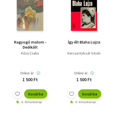
Ragyogó malom -
Így élt Blaha Lujza
Dedikált
Kósa Csaba
Karcsai Kulcsár István
Online ár:
Online ár:
1 500 Ft
1 500 Ft
Kosárba
Kosárba
6 - 8 munkanap
6 - 8 munkanap