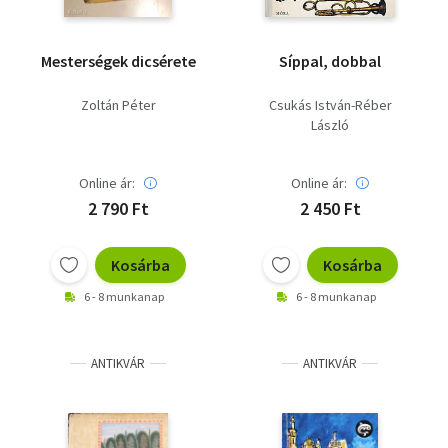
Mesterségek dicsérete
Síppal, dobbal
Zoltán Péter
Csukás István-Réber
László
Online ár:
Online ár:
2 790 Ft
2 450 Ft
Kosárba
Kosárba
6 - 8 munkanap
6 - 8 munkanap
ANTIKVÁR
ANTIKVÁR