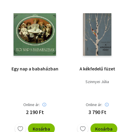
Egy nap a babaházban
A kékfedelű füzet
Szinnyei Júlia
Online ár:
Online ár:
2 190 Ft
3 790 Ft
Kosárba
Kosárba