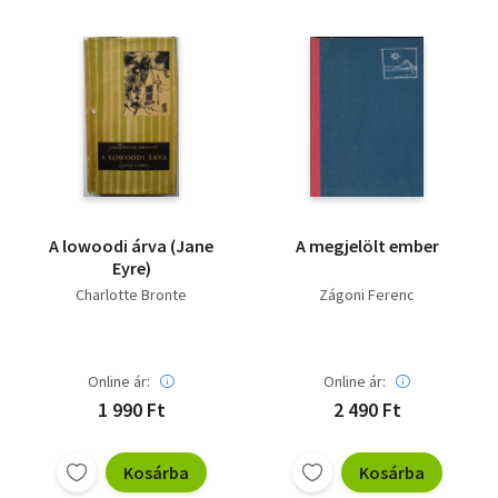
Vallás
Egyéb
A lowoodi árva (Jane
A megjelölt ember
Eyre)
Charlotte Bronte
Zágoni Ferenc
Online ár:
Online ár:
1 990 Ft
2 490 Ft
Kosárba
Kosárba