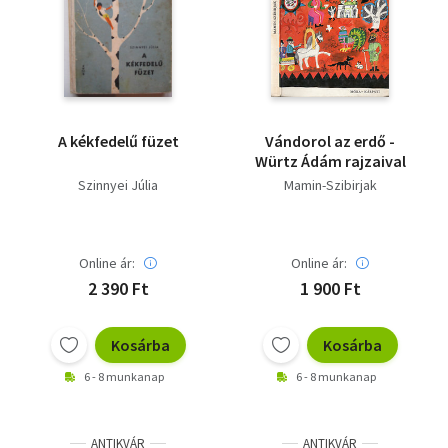
A kékfedelű füzet
Vándorol az erdő -
Würtz Ádám rajzaival
Szinnyei Júlia
Mamin-Szibirjak
Online ár:
Online ár:
2 390 Ft
1 900 Ft
Kosárba
Kosárba
6 - 8 munkanap
6 - 8 munkanap
ANTIKVÁR
ANTIKVÁR