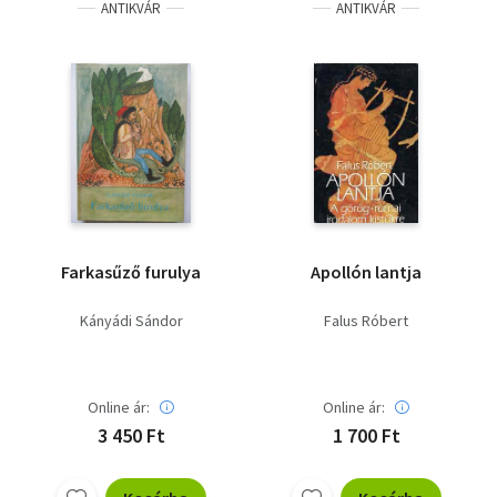
ANTIKVÁR
ANTIKVÁR
Farkasűző furulya
Apollón lantja
Kányádi Sándor
Falus Róbert
Online ár:
Online ár:
3 450 Ft
1 700 Ft