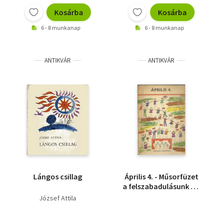
Kosárba
Kosárba
6 - 8 munkanap
6 - 8 munkanap
ANTIKVÁR
ANTIKVÁR
Lángos csillag
Április 4. - Műsorfüzet
a felszabadulásunk 25.
évfordulójára 5.-8.
József Attila
osztályosoknak