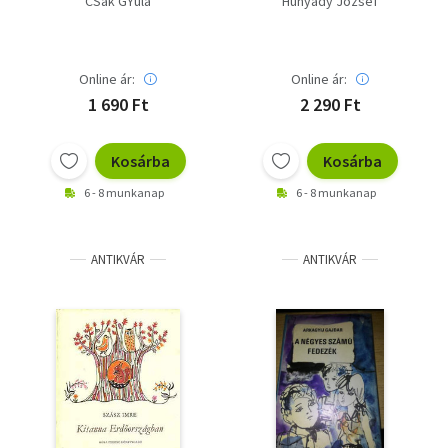
CSák GYula
Hunyady József
Online ár:
Online ár:
1 690 Ft
2 290 Ft
Kosárba
Kosárba
6 - 8 munkanap
6 - 8 munkanap
ANTIKVÁR
ANTIKVÁR