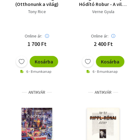
(Otthonunk a világ)
Hódító Robur - A világ
ura
Tony Rice
Verne Gyula
Online ár:
Online ár:
1 700 Ft
2 400 Ft
Kosárba
Kosárba
6 - 8 munkanap
6 - 8 munkanap
ANTIKVÁR
ANTIKVÁR