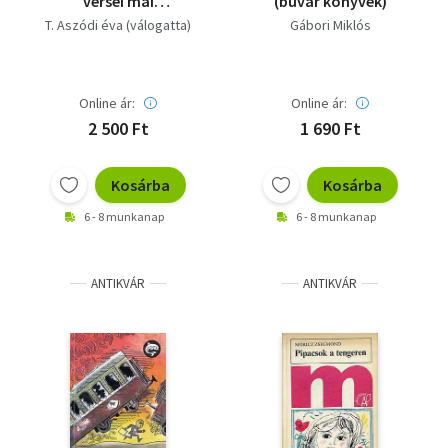
versei mai
(búvár könyvek)
gyerekeknek
T. Aszódi éva (válogatta)
Gábori Miklós
Online ár:
Online ár:
2 500 Ft
1 690 Ft
Kosárba
Kosárba
6 - 8 munkanap
6 - 8 munkanap
ANTIKVÁR
ANTIKVÁR