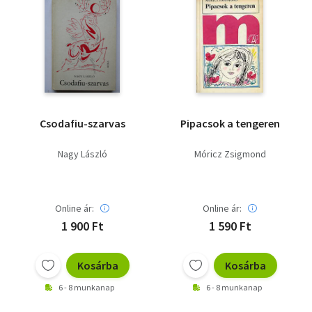
Csodafiu-szarvas
Pipacsok a tengeren
Nagy László
Móricz Zsigmond
Online ár:
Online ár:
1 900 Ft
1 590 Ft
Kosárba
Kosárba
6 - 8 munkanap
6 - 8 munkanap