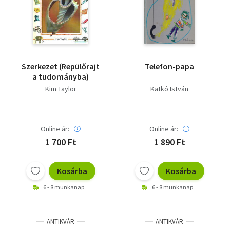
Irodalom
Kotta
Minikönyv
Szerkezet (Repülőrajt
Telefon-papa
a tudományba)
Művészet
Kim Taylor
Katkó István
Szakkönyv
Online ár:
Online ár:
Szótár, nyelvkönyv
1 700 Ft
1 890 Ft
Tankönyv, segédkönyv
Kosárba
Kosárba
Társadalomtudomány
6 - 8 munkanap
6 - 8 munkanap
Természettudomány
Történelem
ANTIKVÁR
ANTIKVÁR