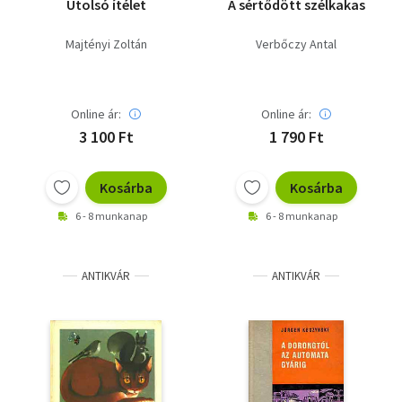
Utolsó ítélet
A sértődött szélkakas
Majtényi Zoltán
Verbőczy Antal
Online ár:
Online ár:
3 100 Ft
1 790 Ft
Kosárba
Kosárba
6 - 8 munkanap
6 - 8 munkanap
ANTIKVÁR
ANTIKVÁR