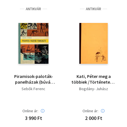
ANTIKVÁR
ANTIKVÁR
Piramisok-paloták-
Kati, Péter meg a
panelházak (búvár
többiek /Történetek a
könyvek) - Dedikált
jó modorról/
Sebők Ferenc
Bogdány- Juhász
Online ár:
Online ár:
3 990 Ft
2 000 Ft