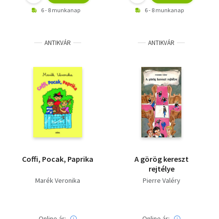
6 - 8 munkanap
6 - 8 munkanap
ANTIKVÁR
ANTIKVÁR
Coffi, Pocak, Paprika
A görög kereszt
rejtélye
Marék Veronika
Pierre Valéry
Online ár:
Online ár: