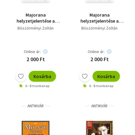
Majorana
Majorana
helyzetjelentése a
helyzetjelentése a
tökéletes
tökéletes
Böszörményi Zoltán
Böszörményi Zoltán
boldogságról - Versek
boldogságról - Versek
Online ár:
Online ár:
2 000 Ft
2 000 Ft
Kosárba
Kosárba
6 - 8 munkanap
6 - 8 munkanap
ANTIKVÁR
ANTIKVÁR