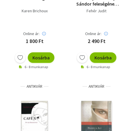
Sándor feleségének
története és írásai
Karen Brichoux
Fehér Judit
Online ár:
Online ár:
1 800 Ft
2 490 Ft
Kosárba
Kosárba
6 - 8 munkanap
6 - 8 munkanap
ANTIKVÁR
ANTIKVÁR