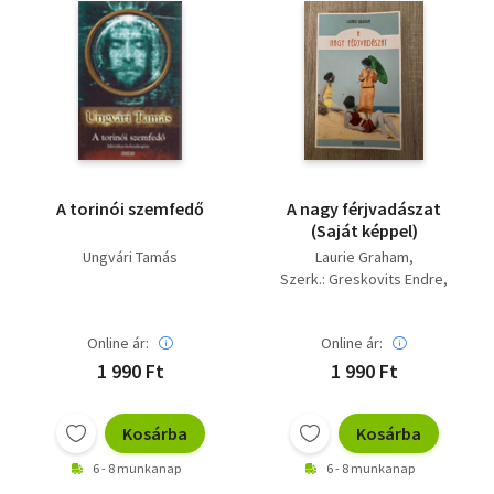
A torinói szemfedő
A nagy férjvadászat
(Saját képpel)
Ungvári Tamás
Laurie Graham
Szerk.: Greskovits Endre
Ford.: Szűr-Szabó Katalin
Online ár:
Online ár:
1 990 Ft
1 990 Ft
Kosárba
Kosárba
6 - 8 munkanap
6 - 8 munkanap