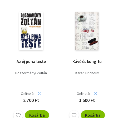
Az éj puha teste
Kávé és kung-fu
Böszörményi Zoltán
Karen Brichoux
Online ár:
Online ár:
2 700 Ft
1 500 Ft
Kosárba
Kosárba