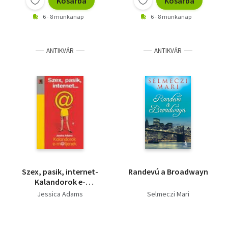
Kosárba
Kosárba
6 - 8 munkanap
6 - 8 munkanap
ANTIKVÁR
ANTIKVÁR
Szex, pasik, internet-
Randevú a Broadwayn
Kalandorok e-
m@iljenek
Jessica Adams
Selmeczi Mari