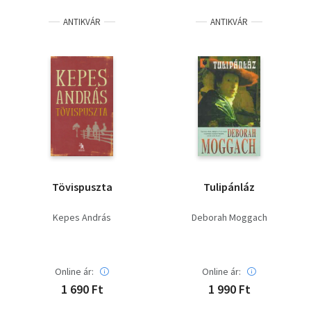
ANTIKVÁR
ANTIKVÁR
Tövispuszta
Tulipánláz
Kepes András
Deborah Moggach
Online ár:
Online ár:
1 690 Ft
1 990 Ft