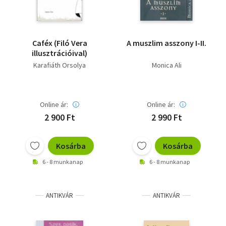
Caféx (Filó Vera
A muszlim asszony I-II.
illusztrációival)
Karafiáth Orsolya
Monica Ali
Online ár:
Online ár:
2 900 Ft
2 990 Ft
Kosárba
Kosárba
6 - 8 munkanap
6 - 8 munkanap
ANTIKVÁR
ANTIKVÁR