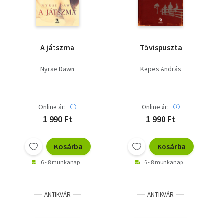
A játszma
Tövispuszta
Nyrae Dawn
Kepes András
Online ár:
Online ár:
1 990 Ft
1 990 Ft
Kosárba
Kosárba
6 - 8 munkanap
6 - 8 munkanap
ANTIKVÁR
ANTIKVÁR