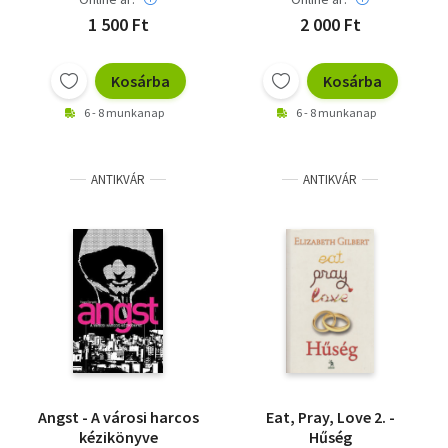
1 500 Ft
2 000 Ft
Kosárba
Kosárba
6 - 8 munkanap
6 - 8 munkanap
ANTIKVÁR
ANTIKVÁR
Angst - A városi harcos
Eat, Pray, Love 2. -
kézikönyve
Hűség