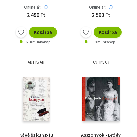
Online ár:
Online ár:
2 490 Ft
2 590 Ft
Kosárba
Kosárba
6 - 8 munkanap
6 - 8 munkanap
ANTIKVÁR
ANTIKVÁR
Kávé és kung-fu
Asszonyok - Bródy