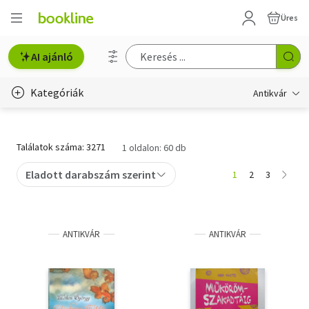
Üres
AI ajánló
Kategóriák
Antikvár
Metszet
Találatok száma: 3271
1 oldalon: 60 db
Régi képeslap
Eladott darabszám szerint
1
2
3
Életmód, egészség
Erotika
ANTIKVÁR
ANTIKVÁR
Gyermek- és ifjúsági
Hobbi, szabadidő
Idegen nyelvű