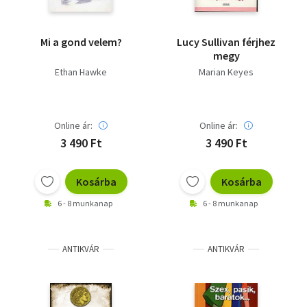
Mi a gond velem?
Lucy Sullivan férjhez
megy
Ethan Hawke
Marian Keyes
Online ár:
Online ár:
3 490 Ft
3 490 Ft
Kosárba
Kosárba
6 - 8 munkanap
6 - 8 munkanap
ANTIKVÁR
ANTIKVÁR