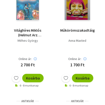
Irodalom
Kotta
Minikönyv
Világhíres Miklós
Műkörömszakadtáig
(Helmut Arz
Művészet
illusztrációival)
Méhes György
Anna Maxted
Szakkönyv
Online ár:
Online ár:
Szótár, nyelvkönyv
2 700 Ft
1 700 Ft
Tankönyv, segédkönyv
Kosárba
Kosárba
Társadalomtudomány
6 - 8 munkanap
6 - 8 munkanap
Természettudomány
Történelem
ANTIKVÁR
ANTIKVÁR