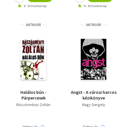
6 - 8 munkanap
6 - 8 munkanap
ANTIKVÁR
ANTIKVÁR
Halálos bűn -
Angst - A városi harcos
Párpercesek
kézikönyve
Böszörményi Zoltán
Nagy Gergely
Online ár:
Online ár: