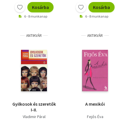
Kosárba
Kosárba
6 - 8 munkanap
6 - 8 munkanap
ANTIKVÁR
ANTIKVÁR
Gyilkosok és szeretők
A mexikói
I-II.
Vladimir Páral
Fejős Éva