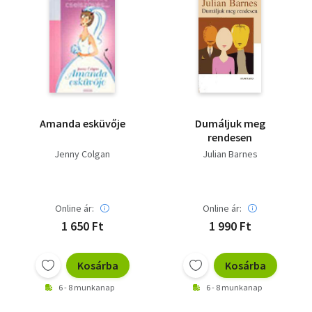
Amanda esküvője
Dumáljuk meg
rendesen
Jenny Colgan
Julian Barnes
Online ár:
Online ár:
1 650 Ft
1 990 Ft
Kosárba
Kosárba
6 - 8 munkanap
6 - 8 munkanap