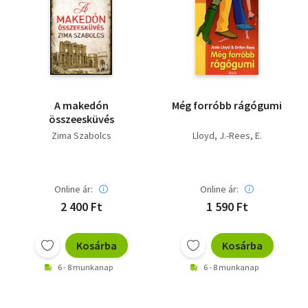
A makedón
Még forróbb rágógumi
összeesküvés
Zima Szabolcs
Lloyd, J.-Rees, E.
Online ár:
Online ár:
2 400 Ft
1 590 Ft
Kosárba
Kosárba
6 - 8 munkanap
6 - 8 munkanap