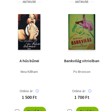
ANTIKVÁR
ANTIKVÁR
A hús bűnei
Bankvilág vitriolban
Nina Killham
Po Bronson
Online ár:
Online ár:
1 500 Ft
1 700 Ft