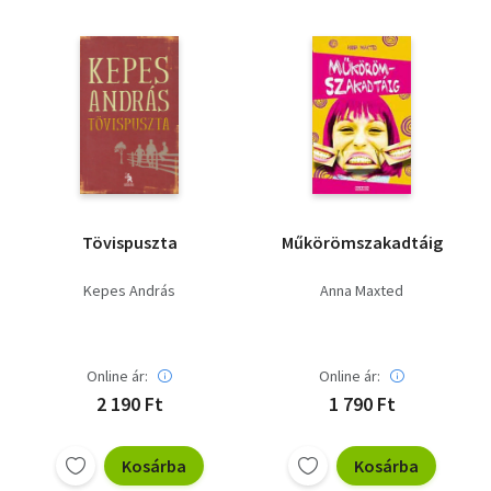
Vallás
Egyéb
Tövispuszta
Műkörömszakadtáig
Kepes András
Anna Maxted
Online ár:
Online ár:
2 190 Ft
1 790 Ft
Kosárba
Kosárba