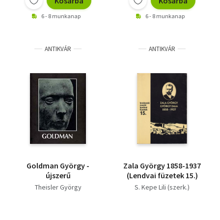
Kosárba
Kosárba
6 - 8 munkanap
6 - 8 munkanap
ANTIKVÁR
ANTIKVÁR
Goldman György -
Zala György 1858-1937
újszerű
(Lendvai füzetek 15.)
Theisler György
S. Kepe Lili (szerk.)