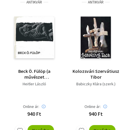
ANTIKVÁR
ANTIKVÁR
Beck Ö. Fülöp (a
Kolozsvári Szervátiusz
művészet
Tibor
kiskönyvtára)
Heitler László
Babiczky Klára (szerk.)
Online ár:
Online ár:
940 Ft
940 Ft