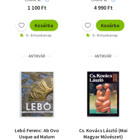
1 100 Ft
4 990 Ft
Kosárba
Kosárba
6 - 8 munkanap
6 - 8 munkanap
ANTIKVÁR
ANTIKVÁR
Lebó Ferenc: Ab Ovo
Cs. Kovács László (Mai
Usque ad Malum
Magyar Művészet)