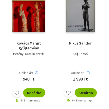
Kovács Margit
Mikus Sándor
gyűjtemény
Petényi Katalin szerk.
Szíj Rezső
Online ár:
Online ár:
940 Ft
1 990 Ft
Kosárba
Kosárba
6 - 8 munkanap
6 - 8 munkanap