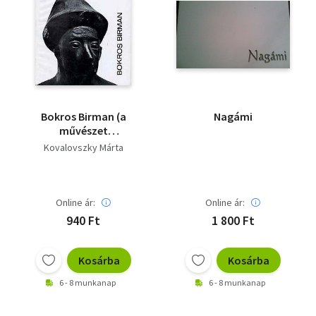
Bokros Birman (a
Nagámi
művészet
kiskönyvtára)
Kovalovszky Márta
Online ár:
Online ár:
940 Ft
1 800 Ft
Kosárba
Kosárba
6 - 8 munkanap
6 - 8 munkanap