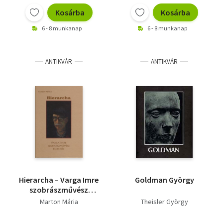
Kosárba
Kosárba
6 - 8 munkanap
6 - 8 munkanap
ANTIKVÁR
ANTIKVÁR
Hierarcha – Varga Imre
Goldman György
szobrászművész
életéről - Dedikált
Marton Mária
Theisler György