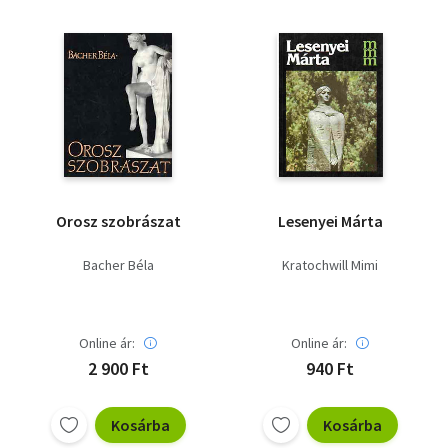
Vallás
Egyéb
Orosz szobrászat
Lesenyei Márta
Bacher Béla
Kratochwill Mimi
Online ár:
Online ár:
2 900 Ft
940 Ft
Kosárba
Kosárba