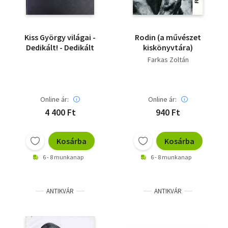
Kiss György világai -
Rodin (a művészet
Dedikált! - Dedikált
kiskönyvtára)
Farkas Zoltán
Online ár:
Online ár:
4 400 Ft
940 Ft
Kosárba
Kosárba
6 - 8 munkanap
6 - 8 munkanap
ANTIKVÁR
ANTIKVÁR