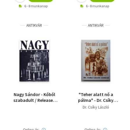
6 - 8 munkanap
6 - 8 munkanap
ANTIKVÁR
ANTIKVÁR
Nagy Sándor - Kőből
"Teher alatt nő a
szabadult / Released
pálma" - Dr. Csíky
from stone
László szobrai
Dr. Csíky László
Online ár:
Online ár: