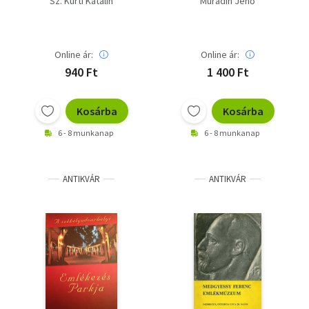
Sz. Kürti Katalin
Murádin Jenő
Online ár:
Online ár:
940 Ft
1 400 Ft
Kosárba
Kosárba
6 - 8 munkanap
6 - 8 munkanap
ANTIKVÁR
ANTIKVÁR