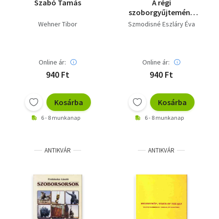
Szabó Tamás
A régi
szoborgyűjtemény
kincsei
Wehner Tibor
Szmodisné Eszláry Éva
Online ár:
Online ár:
940 Ft
940 Ft
Kosárba
Kosárba
6 - 8 munkanap
6 - 8 munkanap
ANTIKVÁR
ANTIKVÁR