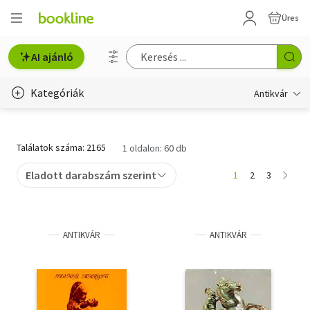
Üres
AI ajánló
Kategóriák
Antikvár
Metszet
Találatok száma: 2165
1 oldalon: 60 db
Régi képeslap
Eladott darabszám szerint
1
2
3
Életmód, egészség
Erotika
ANTIKVÁR
ANTIKVÁR
Gyermek- és ifjúsági
Hobbi, szabadidő
Idegen nyelvű