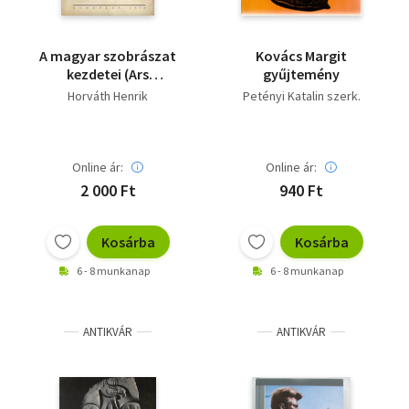
A magyar szobrászat
Kovács Margit
kezdetei (Ars
gyűjtemény
Hungarica 12.)
Horváth Henrik
Petényi Katalin szerk.
Online ár:
Online ár:
2 000 Ft
940 Ft
Kosárba
Kosárba
6 - 8 munkanap
6 - 8 munkanap
ANTIKVÁR
ANTIKVÁR