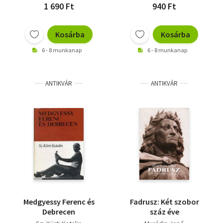
1 690 Ft
940 Ft
Kosárba
Kosárba
6 - 8 munkanap
6 - 8 munkanap
ANTIKVÁR
ANTIKVÁR
Medgyessy Ferenc és
Fadrusz: Két szobor
Debrecen
száz éve