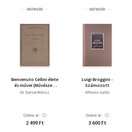
ANTIKVÁR
ANTIKVÁR
Benvenuto Cellini élete
Luigi Broggini -
és művei (Művészeti
Számozott
Könyvtár)
Dr. Darvai Móricz
Alfonso Gatto
Online ár:
Online ár:
2 499 Ft
3 600 Ft