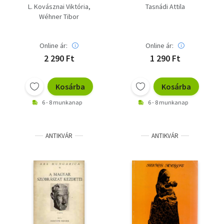
L. Kovásznai Viktória
Tasnádi Attila
Wéhner Tibor
Online ár:
Online ár:
2 290 Ft
1 290 Ft
Kosárba
Kosárba
6 - 8 munkanap
6 - 8 munkanap
ANTIKVÁR
ANTIKVÁR