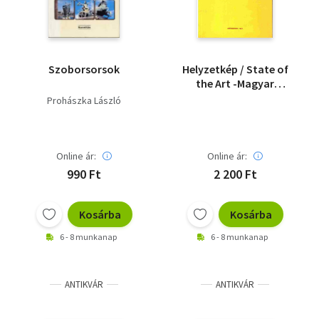
Szoborsorsok
Helyzetkép / State of
the Art -Magyar
szobrászat /
Prohászka László
Hungarian sculpture
Online ár:
Online ár:
990 Ft
2 200 Ft
Kosárba
Kosárba
6 - 8 munkanap
6 - 8 munkanap
ANTIKVÁR
ANTIKVÁR