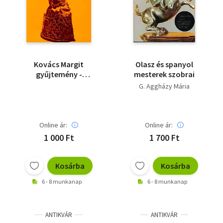
Irodalom
Kotta
Minikönyv
Kovács Margit
Olasz és spanyol
gyűjtemény -
mesterek szobrai
Művészet
Szentendre
G. Aggházy Mária
Szakkönyv
Online ár:
Online ár:
Szótár, nyelvkönyv
1 000 Ft
1 700 Ft
Tankönyv, segédkönyv
Kosárba
Kosárba
Társadalomtudomány
6 - 8 munkanap
6 - 8 munkanap
Természettudomány
Történelem
ANTIKVÁR
ANTIKVÁR