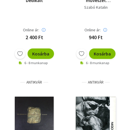
Dedikált
művészet
kiskönyvtára)
Szabó Katalin
Online ár:
Online ár:
2 400 Ft
940 Ft
Kosárba
Kosárba
6 - 8 munkanap
6 - 8 munkanap
ANTIKVÁR
ANTIKVÁR