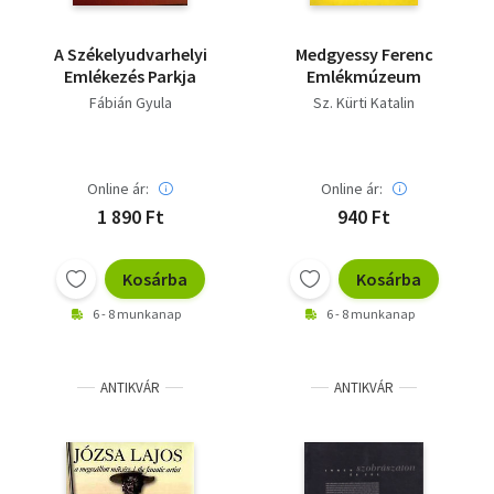
A Székelyudvarhelyi
Medgyessy Ferenc
Emlékezés Parkja
Emlékmúzeum
Fábián Gyula
Sz. Kürti Katalin
Online ár:
Online ár:
1 890 Ft
940 Ft
Kosárba
Kosárba
6 - 8 munkanap
6 - 8 munkanap
ANTIKVÁR
ANTIKVÁR