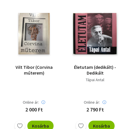
Vilt Tibor (Corvina
Életutam (dedikált) -
műterem)
Dedikált
Tápai Antal
Online ár:
Online ár:
2 000 Ft
2 790 Ft
Kosárba
Kosárba