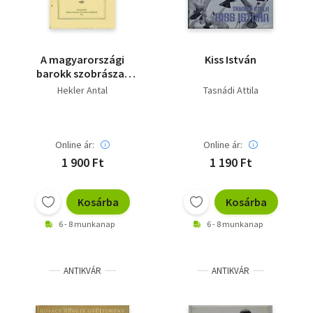
A magyarországi
Kiss István
barokk szobrászat
európai helyzete
Hekler Antal
Tasnádi Attila
Online ár:
Online ár:
1 900 Ft
1 190 Ft
Kosárba
Kosárba
6 - 8 munkanap
6 - 8 munkanap
ANTIKVÁR
ANTIKVÁR