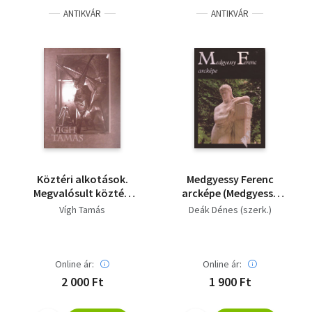
ANTIKVÁR
ANTIKVÁR
Köztéri alkotások.
Medgyessy Ferenc
Megvalósult köztéri
arcképe (Medgyessy
szobrok, muráliák,
Ferenc írásai, Írások
Vígh Tamás
Deák Dénes (szerk.)
pályázati tervek,
Medgyessy Ferencről)
vázlatok, az egyes
művek kisplasztikai
változatai
Online ár:
Online ár:
2 000 Ft
1 900 Ft