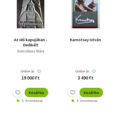
Az idő kapujában -
Kamotsay István
Dedikált
Szervátiusz Klára
Online ár:
Online ár:
19 000 Ft
3 490 Ft
Kosárba
Kosárba
6 - 8 munkanap
6 - 8 munkanap