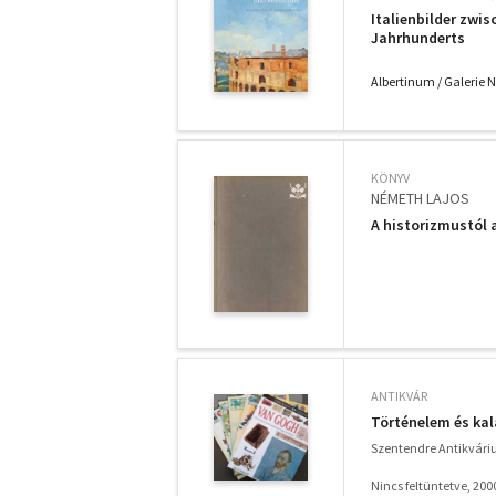
Italienbilder zwi
Jahrhunderts
Albertinum / Galerie
KÖNYV
NÉMETH LAJOS
A historizmustól 
ANTIKVÁR
Történelem és ka
Szentendre Antikvár
Nincs feltüntetve, 200