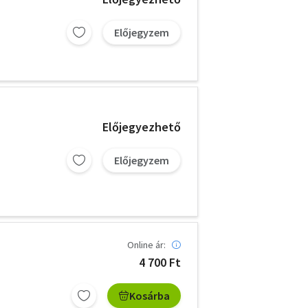
Előjegyzem
Előjegyezhető
Előjegyzem
Online ár:
4 700 Ft
Kosárba