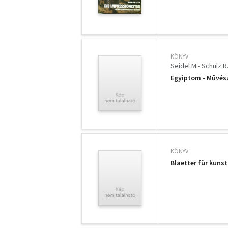
KÖNYV
Seidel M.- Schulz R
Egyiptom - Művész
KÖNYV
Blaetter für kunst