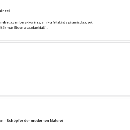
kincei
melyet az ember akkor érez, amikor feltekint a piramisokra, sok
ták már. Ebben a gazdag kiállí...
en - Schöpfer der modernen Malerei