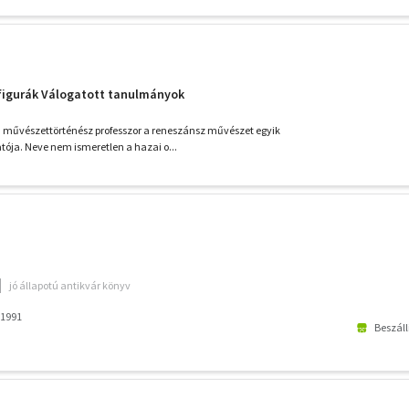
 figurák Válogatott tanulmányok
a művészettörténész professzor a reneszánsz művészet egyik
tója. Neve nem ismeretlen a hazai o...
jó állapotú antikvár könyv
 1991
Beszáll