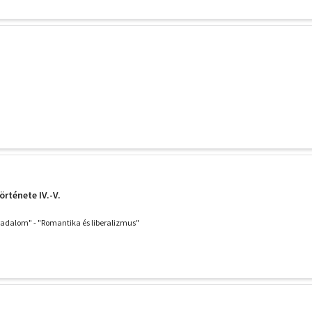
örténete IV.-V.
rradalom" - "Romantika és liberalizmus"