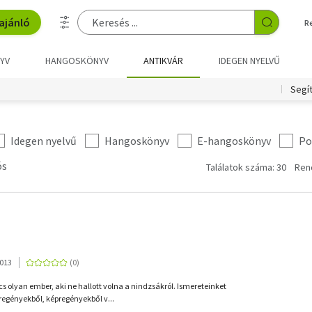
ajánló
R
YV
HANGOSKÖNYV
ANTIKVÁR
IDEGEN NYELVŰ
Segí
Idegen nyelvű
Hangoskönyv
E-hangoskönyv
Po
ós
Találatok száma: 30
Ren
2013
s olyan ember, aki ne hallott volna a nindzsákról. Ismereteinket
regényekből, képregényekből v...