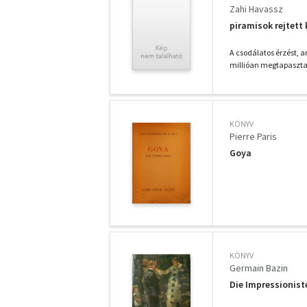
Zahi Havassz
piramisok rejtett 
A csodálatos érzést, a
millióan megtapasztal
KÖNYV
Pierre Paris
Goya
KÖNYV
Germain Bazin
Die Impressionist