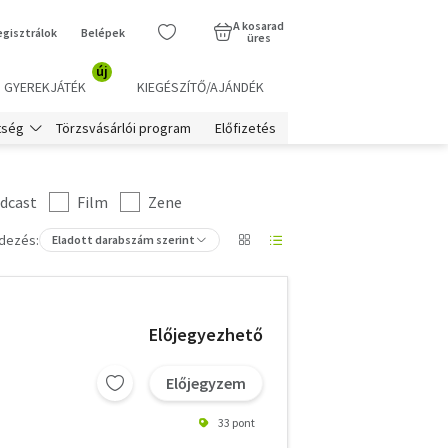
A kosarad
egisztrálok
Belépek
üres
új
GYEREKJÁTÉK
KIEGÉSZÍTŐ/AJÁNDÉK
Törzsvásárlói program
Előfizetés
tség
dcast
Film
Zene
dezés:
Eladott darabszám szerint
Előjegyezhető
Előjegyzem
33 pont