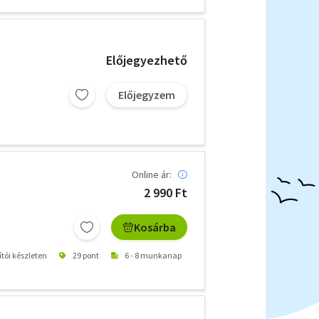
Előjegyezhető
Előjegyzem
Online ár:
2 990 Ft
Kosárba
ítói készleten
29 pont
6 - 8 munkanap