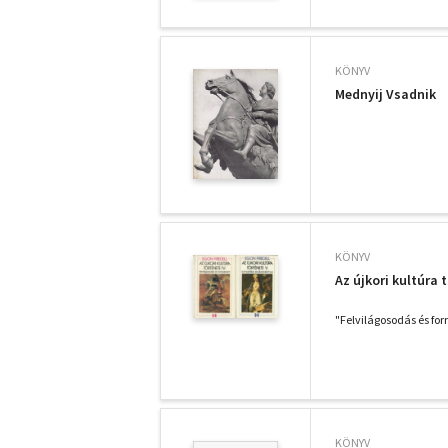
KÖNYV
Mednyij Vsadnik
KÖNYV
Az újkori kultúra t
"Felvilágosodás és fo
KÖNYV