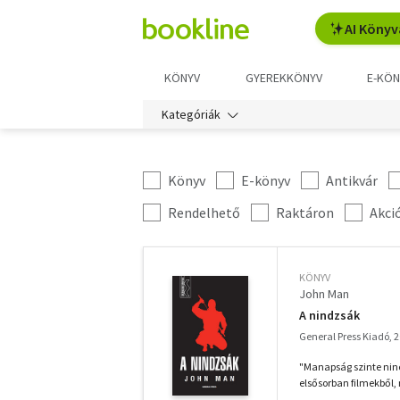
AI Könyv
KÖNYV
GYEREKKÖNYV
E-KÖN
Kategóriák
Könyv
E-könyv
Antikvár
Kategória
szűrés
További
Rendelhető
Raktáron
Akci
szűrők
KÖNYV
John Man
A nindzsák
General Press Kiadó, 
"Manapság szinte ninc
elsősorban filmekből, 