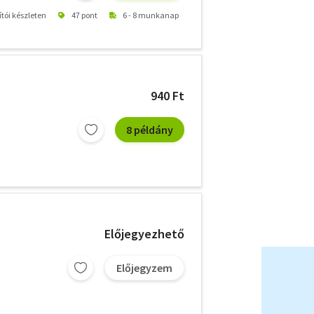
ítói készleten
47 pont
6 - 8 munkanap
940 Ft
8 példány
Előjegyezhető
Előjegyzem