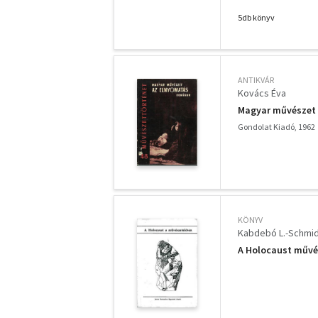
5db könyv
ANTIKVÁR
Kovács Éva
Magyar művészet 
Gondolat Kiadó, 1962
KÖNYV
Kabdebó L.-Schmidt
A Holocaust művés