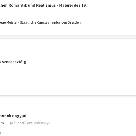
schen Romantik und Realismus - Malerei des 19.
 Neue Meister - Staatliche Kunstsammlungen Dresden
a szecesszióig
landok nagyjai
ium
jó állapotú antikvár könyv
0