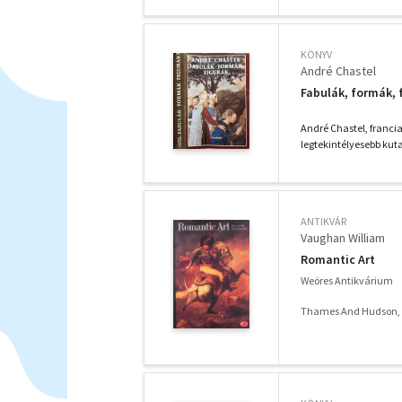
KÖNYV
André Chastel
Fabulák, formák,
André Chastel, franci
legtekintélyesebb kuta
ANTIKVÁR
Vaughan William
Romantic Art
Weöres Antikvárium
Thames And Hudson,