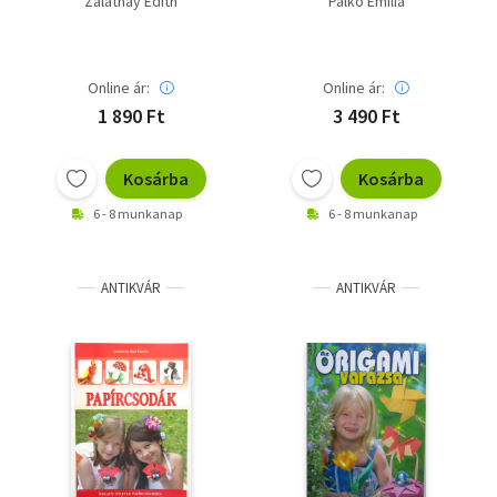
Zalatnay Edith
Palkó Emilia
Online ár:
Online ár:
1 890 Ft
3 490 Ft
Kosárba
Kosárba
6 - 8 munkanap
6 - 8 munkanap
ANTIKVÁR
ANTIKVÁR