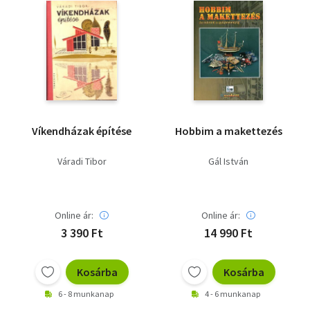
Víkendházak építése
Hobbim a makettezés
Váradi Tibor
Gál István
Online ár:
Online ár:
3 390 Ft
14 990 Ft
Kosárba
Kosárba
6 - 8 munkanap
4 - 6 munkanap