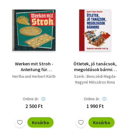
Vallás
Egyéb
Werken mit Stroh -
Ötletek, jó tanácsok,
Anleitung für
megoldások bármire
vielfältige Techniken
(Gyakorlati tudnivalók
Hertha und Herbert Kürth
Szerk.: Benczédi Magda-
der Strohverarbeitung
A-tól Z-ig)
Nagyné Mészáros Ilona
Online ár:
Online ár:
2 500 Ft
1 990 Ft
Kosárba
Kosárba