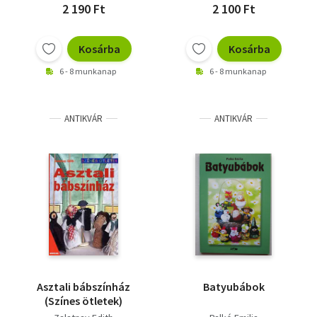
2 190 Ft
2 100 Ft
Kosárba
Kosárba
6 - 8 munkanap
6 - 8 munkanap
ANTIKVÁR
ANTIKVÁR
Asztali bábszínház
Batyubábok
(Színes ötletek)