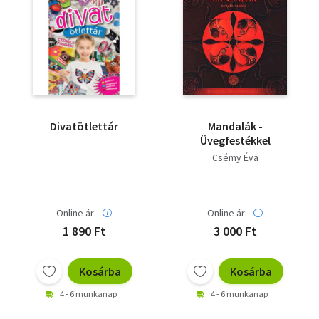
Divatötlettár
Mandalák -
Üvegfestékkel
Csémy Éva
Online ár:
Online ár:
1 890 Ft
3 000 Ft
Kosárba
Kosárba
4 - 6 munkanap
4 - 6 munkanap