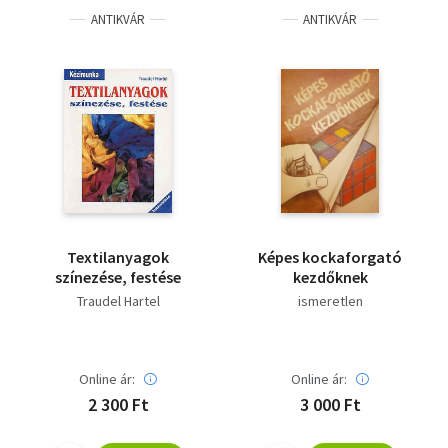
ANTIKVÁR
ANTIKVÁR
Textilanyagok
Képes kockaforgató
színezése, festése
kezdőknek
Traudel Hartel
ismeretlen
Online ár:
Online ár:
2 300 Ft
3 000 Ft