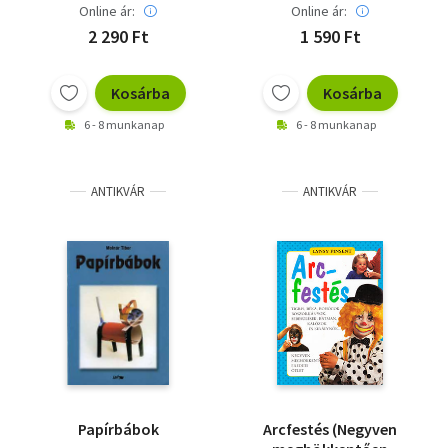
Online ár:
Online ár:
2 290 Ft
1 590 Ft
Kosárba
Kosárba
6 - 8 munkanap
6 - 8 munkanap
ANTIKVÁR
ANTIKVÁR
Papírbábok
Arcfestés (Negyven