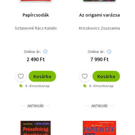
Papírcsodák
Az origami varázsa
Sztanevné Rácz Katalin
Kricskovics Zsuzsanna
Online ár:
Online ár:
2 490 Ft
7 990 Ft
Kosárba
Kosárba
6 - 8 munkanap
6 - 8 munkanap
ANTIKVÁR
ANTIKVÁR