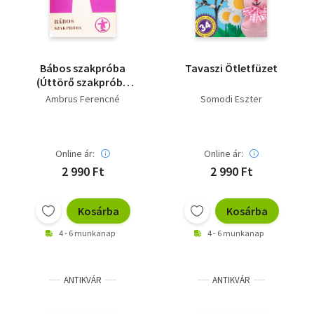
Bábos szakpróba
Tavaszi Ötletfüzet
(Úttörő szakpróba
füzetek)
Ambrus Ferencné
Somodi Eszter
Online ár:
Online ár:
2 990 Ft
2 990 Ft
Kosárba
Kosárba
4 - 6 munkanap
4 - 6 munkanap
ANTIKVÁR
ANTIKVÁR