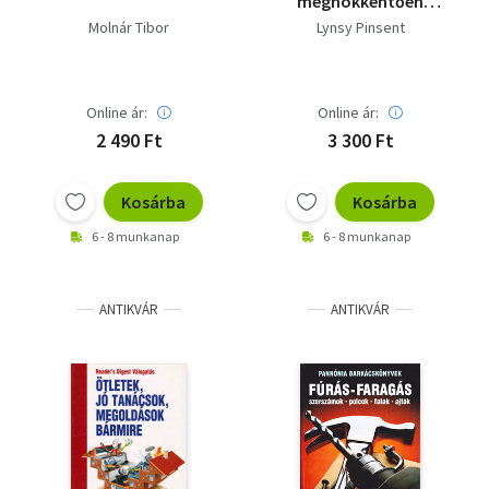
meghökkentően
eredeti ötlet)
Molnár Tibor
Lynsy Pinsent
Online ár:
Online ár:
2 490 Ft
3 300 Ft
Kosárba
Kosárba
6 - 8 munkanap
6 - 8 munkanap
ANTIKVÁR
ANTIKVÁR