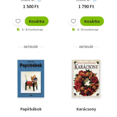
1 500 Ft
1 790 Ft
Kosárba
Kosárba
6 - 8 munkanap
6 - 8 munkanap
ANTIKVÁR
ANTIKVÁR
Papírbábok
Karácsony