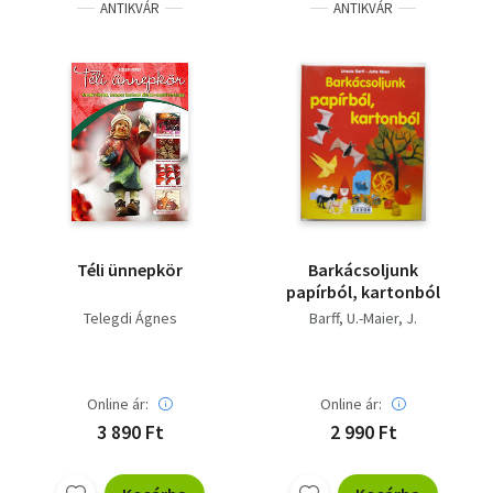
ANTIKVÁR
ANTIKVÁR
Téli ünnepkör
Barkácsoljunk
papírból, kartonból
Telegdi Ágnes
Barff, U.-Maier, J.
Online ár:
Online ár:
3 890 Ft
2 990 Ft