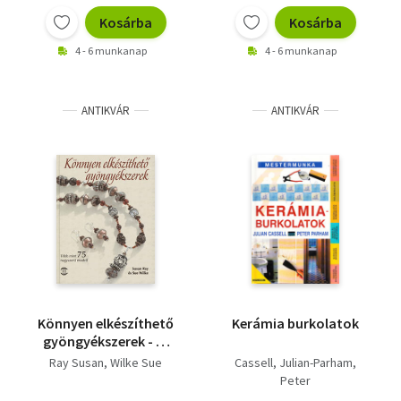
Kosárba
Kosárba
4 - 6 munkanap
4 - 6 munkanap
ANTIKVÁR
ANTIKVÁR
Könnyen elkészíthető
Kerámia burkolatok
gyöngyékszerek - Új
állapotú!
Ray Susan
Wilke Sue
Cassell, Julian-Parham,
Peter