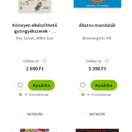
Könnyen elkészíthető
Állatos mandalák
gyöngyékszerek - Új
állapotú!
Ray Susan
Wilke Sue
Bioenergetic Kft.
Online ár:
Online ár:
2 690 Ft
5 390 Ft
Kosárba
Kosárba
4 - 6 munkanap
4 - 6 munkanap
ANTIKVÁR
ANTIKVÁR