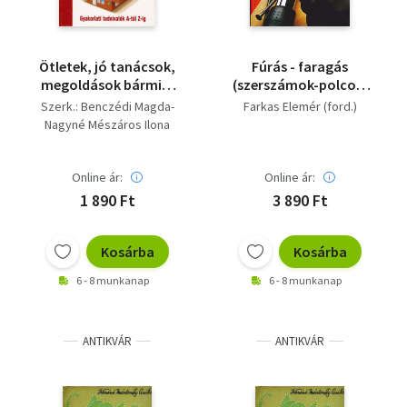
Ötletek, jó tanácsok,
Fúrás - faragás
megoldások bármire
(szerszámok-polcok-
(Gyakorlati tudnivalók
falak-ajtók)
Szerk.: Benczédi Magda-
Farkas Elemér (ford.)
A-tól Z-ig)
Nagyné Mészáros Ilona
Online ár:
Online ár:
1 890 Ft
3 890 Ft
Kosárba
Kosárba
6 - 8 munkanap
6 - 8 munkanap
ANTIKVÁR
ANTIKVÁR