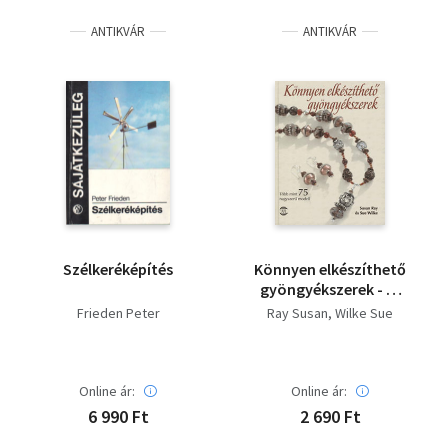
ANTIKVÁR
ANTIKVÁR
Szélkeréképítés
Könnyen elkészíthető
gyöngyékszerek - Új
állapotú!
Frieden Peter
Ray Susan
Wilke Sue
Online ár:
Online ár:
6 990 Ft
2 690 Ft