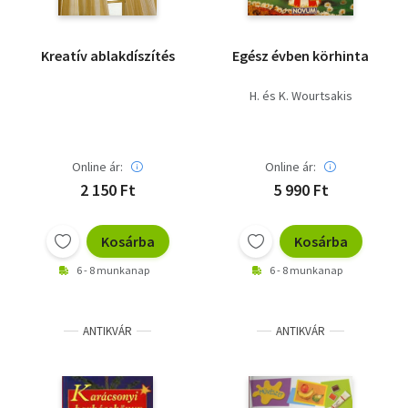
Kreatív ablakdíszítés
Egész évben körhinta
H. és K. Wourtsakis
Online ár:
Online ár:
2 150 Ft
5 990 Ft
Kosárba
Kosárba
6 - 8 munkanap
6 - 8 munkanap
ANTIKVÁR
ANTIKVÁR