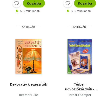
Kosárba
Kosárba
6 - 8 munkanap
6 - 8 munkanap
ANTIKVÁR
ANTIKVÁR
Dekoratív kiegészítők
Térbeli
üdvözlőkártyák -
Színes ötletek
Heather Luke
Barbara Kemper