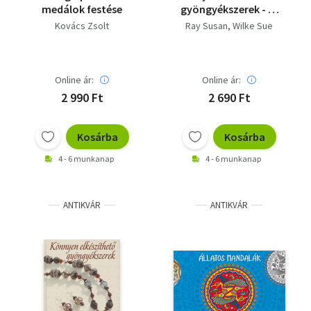
medálok festése
gyöngyékszerek - Új
állapotú!
Kovács Zsolt
Ray Susan
Wilke Sue
Online ár:
Online ár:
2 990 Ft
2 690 Ft
Kosárba
Kosárba
4 - 6 munkanap
4 - 6 munkanap
ANTIKVÁR
ANTIKVÁR