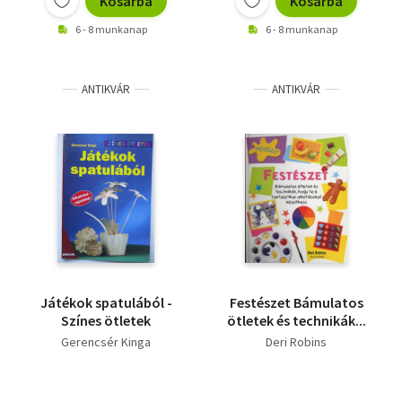
Kosárba
Kosárba
6 - 8 munkanap
6 - 8 munkanap
ANTIKVÁR
ANTIKVÁR
Játékok spatulából -
Festészet Bámulatos
Színes ötletek
ötletek és technikák...
Gerencsér Kinga
Deri Robins