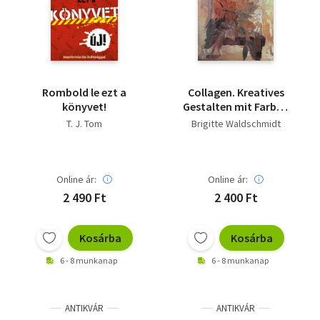
Irodalom
Kotta
Minikönyv
Rombold le ezt a
Collagen. Kreatives
könyvet!
Gestalten mit Farben
Művészet
und Materialien
T. J. Tom
Brigitte Waldschmidt
Szakkönyv
Online ár:
Online ár:
Szótár, nyelvkönyv
2 490 Ft
2 400 Ft
Tankönyv, segédkönyv
Kosárba
Kosárba
Társadalomtudomány
6 - 8 munkanap
6 - 8 munkanap
Természettudomány
Történelem
ANTIKVÁR
ANTIKVÁR