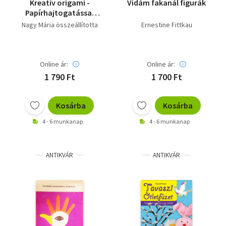
Kreatív origami -
Vidám fakanál figurák
Papírhajtogatással
készült dekorációk,
Nagy Mária összeállította
Ernestine Fittkau
kiegészítők
Online ár:
Online ár:
1 790 Ft
1 700 Ft
Kosárba
Kosárba
4 - 6 munkanap
4 - 6 munkanap
ANTIKVÁR
ANTIKVÁR