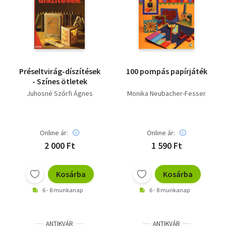
Préseltvirág-díszítések
100 pompás papírjáték
- Színes ötletek
Juhosné Szőrfi Ágnes
Monika Neubacher-Fesser
Online ár:
Online ár:
2 000 Ft
1 590 Ft
Kosárba
Kosárba
6 - 8 munkanap
6 - 8 munkanap
ANTIKVÁR
ANTIKVÁR