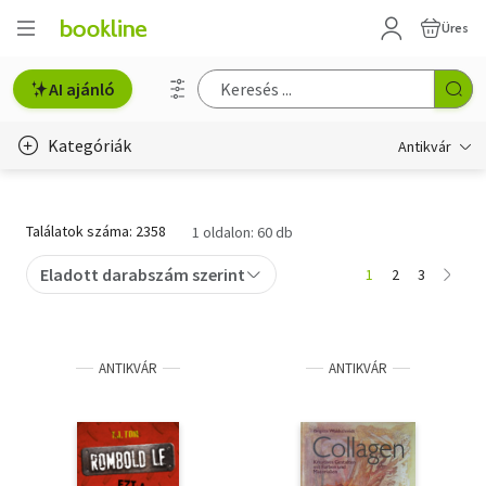
Üres
AI ajánló
Kategóriák
Antikvár
Metszet
Találatok száma: 2358
1 oldalon: 60 db
Régi képeslap
Eladott darabszám szerint
1
2
3
Életmód, egészség
Erotika
ANTIKVÁR
ANTIKVÁR
Gyermek- és ifjúsági
Hobbi, szabadidő
Idegen nyelvű