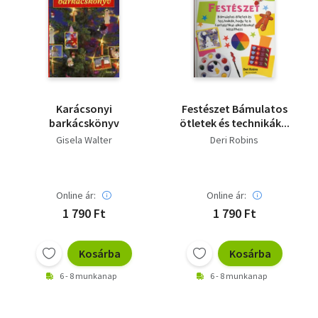
Karácsonyi
Festészet Bámulatos
barkácskönyv
ötletek és technikák...
Gisela Walter
Deri Robins
Online ár:
Online ár:
1 790 Ft
1 790 Ft
Kosárba
Kosárba
6 - 8 munkanap
6 - 8 munkanap