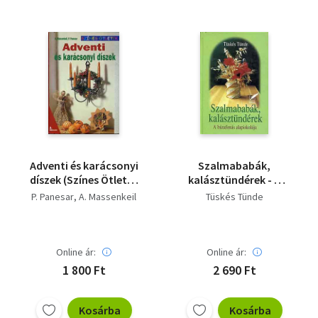
Adventi és karácsonyi
Szalmababák,
díszek (Színes Ötletek
kalásztündérek - A
- 2. különszám)
búzafonás
P. Panesar
A. Massenkeil
Tüskés Tünde
alapiskolája
Online ár:
Online ár:
1 800 Ft
2 690 Ft
Kosárba
Kosárba