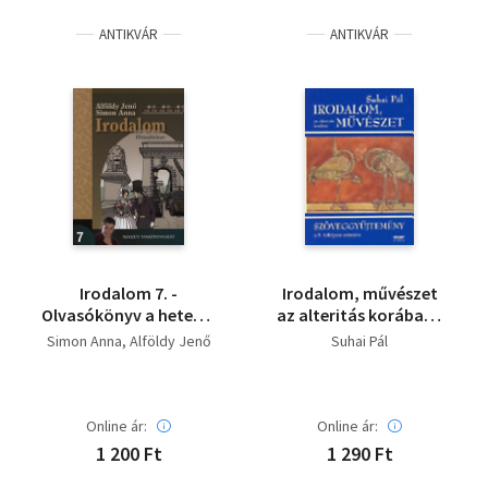
ANTIKVÁR
ANTIKVÁR
Irodalom 7. -
Irodalom, művészet
Olvasókönyv a hetedik
az alteritás korában -
évfolyam számára
Művelődéstörténeti
Simon Anna
Alföldy Jenő
Suhai Pál
album a 9. évfolyam
számára
Online ár:
Online ár:
1 200 Ft
1 290 Ft