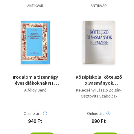
ANTIKVÁR
ANTIKVÁR
Irodalom a tizennégy
Középiskolai kötelező
éves diákoknak NT-
olvasmányok
00813/1
elemzése
Alföldy Jenő
Kelecsényi László Zoltán-
Osztovits Szabolcs-
Turcsányi Márta
Online ár:
Online ár:
940 Ft
990 Ft