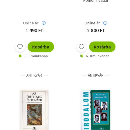
Homor Tivadar
középiskolásoknak
Online ár:
Online ár:
1 490 Ft
2 800 Ft
Kosárba
Kosárba
6 - 8 munkanap
6 - 8 munkanap
ANTIKVÁR
ANTIKVÁR