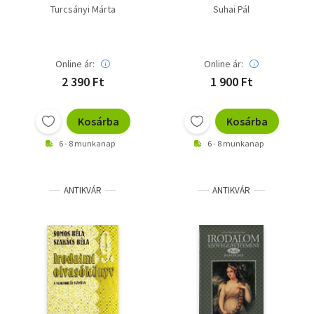
és feladatgyűjtemény
szöveggyűjt. a 9.évf.
Turcsányi Márta
Suhai Pál
számára
Online ár:
Online ár:
2 390 Ft
1 900 Ft
Kosárba
Kosárba
6 - 8 munkanap
6 - 8 munkanap
ANTIKVÁR
ANTIKVÁR