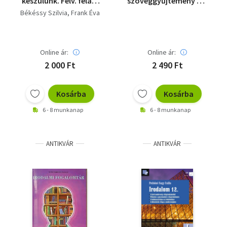
készülünk. Felv. felad.
szöveggyűjtemény 9. -
4., 6., 8. o.nak (mat.,
Kísérleti tankönyv
Békéssy Szilvia
Frank Éva
magy)
Online ár:
Online ár:
2 000 Ft
2 490 Ft
Kosárba
Kosárba
6 - 8 munkanap
6 - 8 munkanap
ANTIKVÁR
ANTIKVÁR