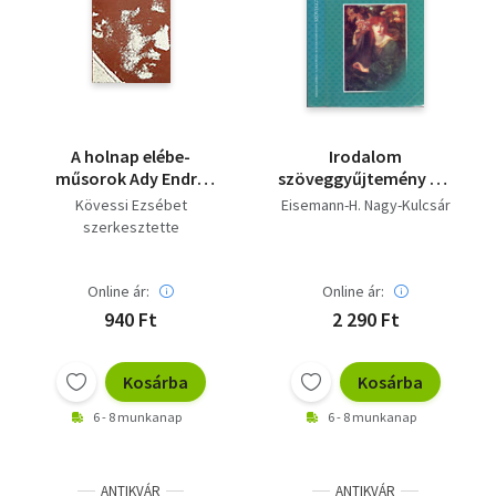
A holnap elébe-
Irodalom
műsorok Ady Endre
szöveggyűjtemény 16-
születésének 100.
17 éveseknek
Kövessi Ezsébet
Eisemann-H. Nagy-Kulcsár
évfordulójára
(SZERKESZTŐ
szerkesztette
Kenyeres Zoltán)
Online ár:
Online ár:
940 Ft
2 290 Ft
Kosárba
Kosárba
6 - 8 munkanap
6 - 8 munkanap
ANTIKVÁR
ANTIKVÁR