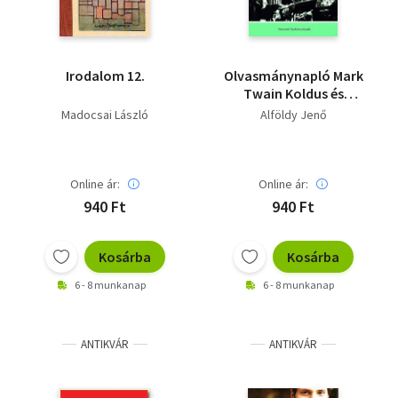
Irodalom 12.
Olvasmánynapló Mark
Twain Koldus és
királyfi című
Madocsai László
Alföldy Jenő
regényéhez
Online ár:
Online ár:
940 Ft
940 Ft
Kosárba
Kosárba
6 - 8 munkanap
6 - 8 munkanap
ANTIKVÁR
ANTIKVÁR