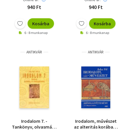
940 Ft
940 Ft
Kosárba
Kosárba
6 - 8 munkanap
6 - 8 munkanap
ANTIKVÁR
ANTIKVÁR
Irodalom 7. -
Irodalom, művészet
Tankönyv, olvasmány
az alteritás korában-