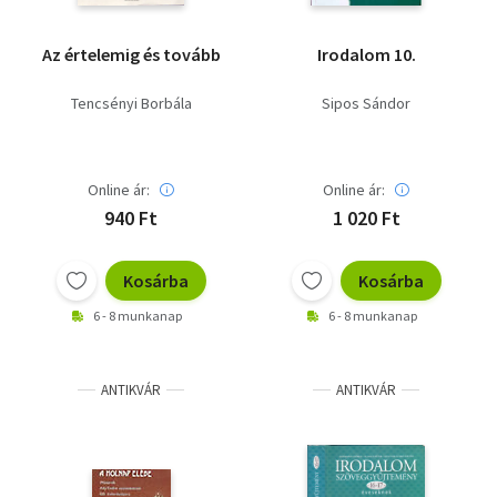
Az értelemig és tovább
Irodalom 10.
Tencsényi Borbála
Sipos Sándor
Online ár:
Online ár:
940 Ft
1 020 Ft
Kosárba
Kosárba
6 - 8 munkanap
6 - 8 munkanap
ANTIKVÁR
ANTIKVÁR