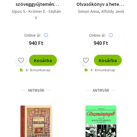
szöveggyűjtemény
Olvasókönyv a hetedik
(szakmunkásképzők és
évfolyam számára
Sípos S.- Krómer E.- Stuhán
Simon Anna
Alföldy Jenő
spec. szakisk.
V.
számára)
Online ár:
Online ár:
940 Ft
940 Ft
Kosárba
Kosárba
6 - 8 munkanap
6 - 8 munkanap
ANTIKVÁR
ANTIKVÁR