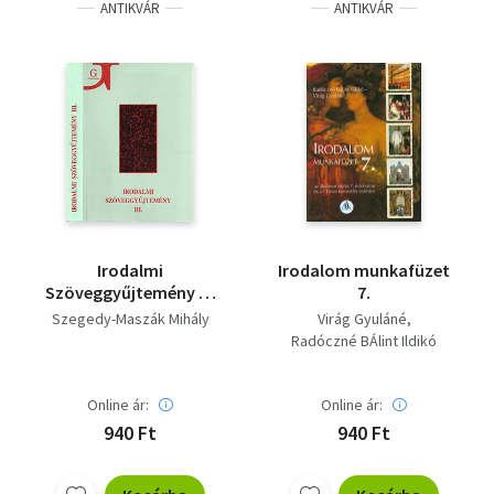
ANTIKVÁR
ANTIKVÁR
Irodalmi
Irodalom munkafüzet
Szöveggyűjtemény III.
7.
A gimnázium III.
Szegedy-Maszák Mihály
Virág Gyuláné
osztálya számára
Radóczné BÁlint Ildikó
Online ár:
Online ár:
940 Ft
940 Ft