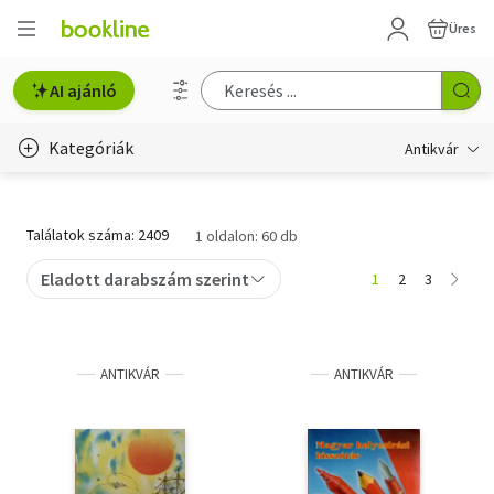
Üres
AI ajánló
Kategóriák
Antikvár
Metszet
Találatok száma: 2409
1 oldalon: 60 db
Régi képeslap
Eladott darabszám szerint
1
2
3
Életmód, egészség
Erotika
ANTIKVÁR
ANTIKVÁR
Gyermek- és ifjúsági
Hobbi, szabadidő
Idegen nyelvű