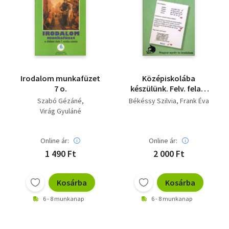
Irodalom munkafüzet
Középiskolába
7 o.
készülünk. Felv. felad.
4., 6., 8. o.nak (mat.,
Szabó Gézáné
Békéssy Szilvia
Frank Éva
magy)
Virág Gyuláné
Online ár:
Online ár:
1 490 Ft
2 000 Ft
Kosárba
Kosárba
6 - 8 munkanap
6 - 8 munkanap