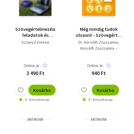
Szövegértelmezési
Még mindig tudok
feladatok és
olvasni! - Szövegértés
megoldások - 11-12.
érettségizőknek és
Sztanyó Emese
Dr. Horváth Zsuzsanna
osztályosok részére
felnőtteknek
Horváth Zsuzsanna –
Felvégi Emese
Online ár:
Online ár:
3 490 Ft
940 Ft
Kosárba
Kosárba
6 - 8 munkanap
6 - 8 munkanap
ANTIKVÁR
ANTIKVÁR