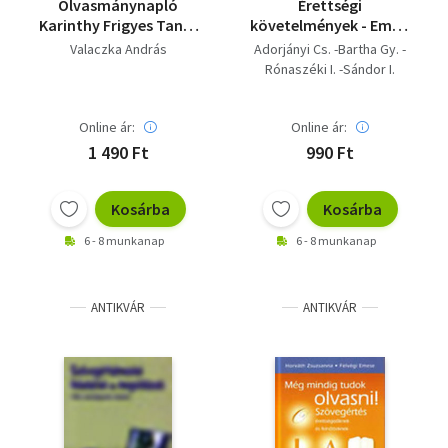
Olvasmánynapló
Érettségi
Karinthy Frigyes Tanár
követelmények - Emelt
úr kérem című
szintű feladatsorok
Valaczka András
Adorjányi Cs. -Bartha Gy. -
regényéhez
Rónaszéki I. -Sándor I.
Online ár:
Online ár:
1 490 Ft
990 Ft
Kosárba
Kosárba
6 - 8 munkanap
6 - 8 munkanap
ANTIKVÁR
ANTIKVÁR