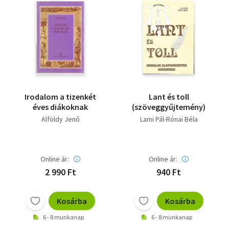
Irodalom a tizenkét
Lant és toll
éves diákoknak
(szöveggyűjtemény)
Alföldy Jenő
Lami Pál-Rónai Béla
Online ár:
Online ár:
2 990 Ft
940 Ft
Kosárba
Kosárba
6 - 8 munkanap
6 - 8 munkanap