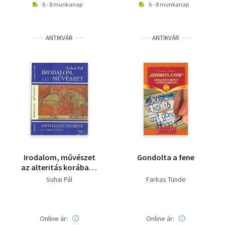
6 - 8 munkanap
6 - 8 munkanap
ANTIKVÁR
ANTIKVÁR
Irodalom, művészet
Gondolta a fene
az alteritás korában -
Feladat- és
Suhai Pál
Farkas Tünde
szöveggyűjtemény a 9.
évfolyam számára
Online ár:
Online ár: