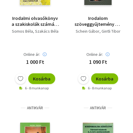
Irodalmi olvasókönyv
Irodalom
a szakiskolák számára
szöveggyűjtemény 15-
- 12555
16 éveseknek
Somos Béla
Szakács Béla
Schein Gábor
Gintli Tibor
Online ár:
Online ár:
1 000 Ft
1 090 Ft
Kosárba
Kosárba
6 - 8 munkanap
6 - 8 munkanap
ANTIKVÁR
ANTIKVÁR