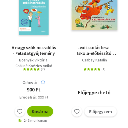
A nagy szókincsrablás
Lexi iskolás lesz -
- Feladatgyűjtemény
Iskola-előkészítő
mesetankönyv 6-7
Bosnyák Viktória
Csabay Katalin
éveseknek
Csájiné Knézics Anikó
Online ár:
900 Ft
Előjegyezhető
Eredeti ár: 999 Ft
Kosárba
Előjegyzem
2 - 3 munkanap