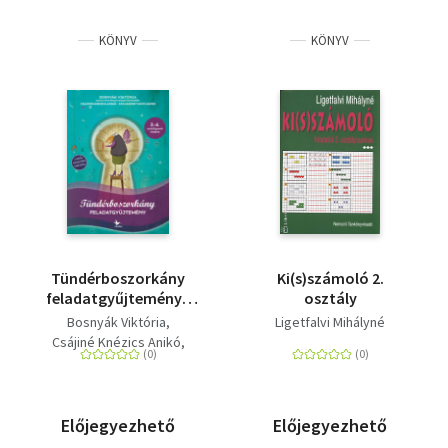
Irodalom
KÖNYV
KÖNYV
Kotta
Minikönyv
Művészet
Szakkönyv
Szótár, nyelvkönyv
Tündérboszorkány
Ki(s)számoló 2.
Tankönyv, segédkönyv
feladatgyűjtemény -
osztály
3-4. osztályosok
Bosnyák Viktória
Ligetfalvi Mihályné
részére
Társadalomtudomány
Csájiné Knézics Anikó
Szilvásinéturzó Ágnes
Természettudomány
Előjegyezhető
Előjegyezhető
Történelem