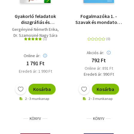
Gyakorló feladatok
Fogalmazóka 1. -
diszgráfiás és
Szavak és mondatok -
diszlexiás gyerekeknek
3. osztály
Gergényiné Németh Erika
4. osztály
Dr. Szamosiné Nagy Sára
Akciós ár:
Online ár:
792 Ft
1 791 Ft
Online ár: 891 Ft
Eredeti ár: 1 990 Ft
Eredeti ár: 990 Ft
Kosárba
Kosárba
2 - 3 munkanap
2 - 3 munkanap
KÖNYV
KÖNYV