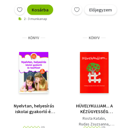
Kosárba
Előjegyzem
2 - 3 munkanap
KÖNYV
KÖNYV
Nyelvtan, helyesírás
HÜVELYKUJJAM... A
iskolai gyakorló és
KÉZÜGYESSÉG
tesztfüzet -
FEJLESZTÉSÉNEK
Rosta Katalin
Tudáspróba 2. osztály
JÁTÉKOS LEHETŐSÉGEI
Rudas Zsuzsanna