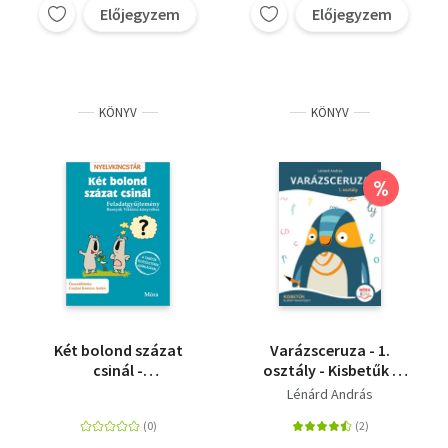
Előjegyzem
Előjegyzem
KÖNYV
KÖNYV
%
Két bolond százat
Varázsceruza - 1.
csinál -
osztály - Kisbetűk -
Feladatgyűjtemény
Előírt írásfüzet
Lénárd András
Bosnyák Viktória
könyvéhez