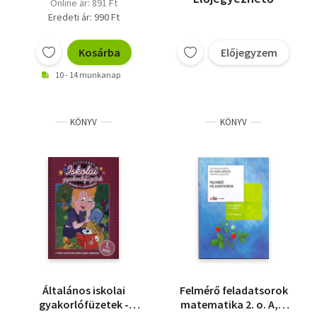
Online ár: 891 Ft
Eredeti ár: 990 Ft
Kosárba
Előjegyzem
10 - 14 munkanap
KÖNYV
KÖNYV
Általános iskolai
Felmérő feladatsorok
gyakorlófüzetek -
matematika 2. o. A, B