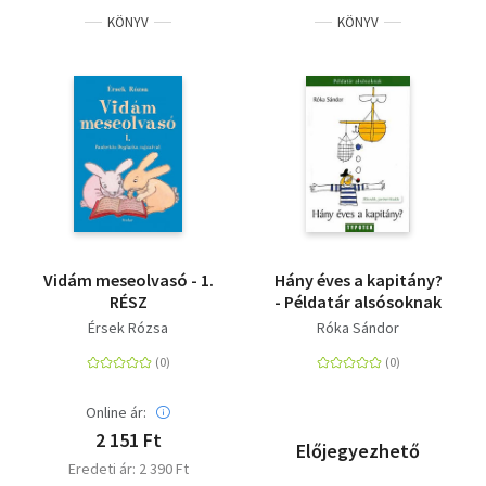
KÖNYV
KÖNYV
Vidám meseolvasó - 1.
Hány éves a kapitány?
RÉSZ
- Példatár alsósoknak
Érsek Rózsa
Róka Sándor
Online ár:
2 151 Ft
Előjegyezhető
Eredeti ár: 2 390 Ft