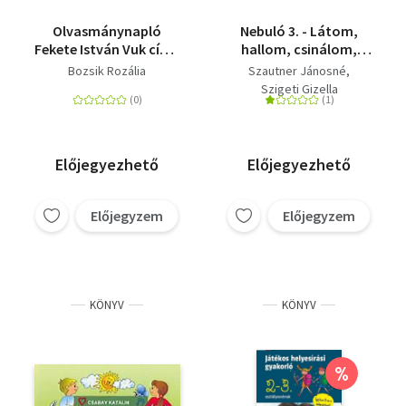
Olvasmánynapló
Nebuló 3. - Látom,
Fekete István Vuk című
hallom, csinálom,
regényéhez
tudom!
Bozsik Rozália
Szautner Jánosné
Képességfejlesztő
Szigeti Gizella
feladatgyűjtemény
kisiskolásoknak
Előjegyezhető
Előjegyezhető
Előjegyzem
Előjegyzem
KÖNYV
KÖNYV
%