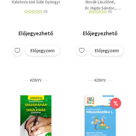
Olvasás és
változat
Kalatovicsné Süle Gyöngyi
Novák Lászlóné
szövegértés 1. osztály
Dr. Hajdu Sándor
Scherlein Márta
Előjegyezhető
Előjegyezhető
Előjegyzem
Előjegyzem
KÖNYV
KÖNYV
%