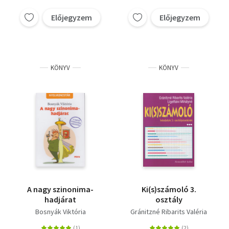
Vallás
Előjegyzem
Előjegyzem
Egyéb
KÖNYV
KÖNYV
A nagy szinonima-
Ki(s)számoló 3.
hadjárat
osztály
Bosnyák Viktória
Gránitzné Ribarits Valéria