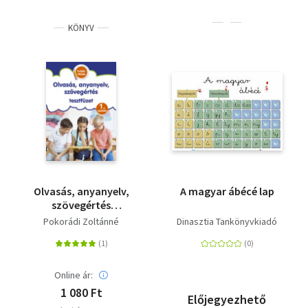
KÖNYV
Olvasás, anyanyelv,
A magyar ábécé lap
szövegértés
tesztfüzet -
Pokorádi Zoltánné
Dinasztia Tankönyvkiadó
Tudáspróba 1. osztály
Online ár:
1 080 Ft
Előjegyezhető