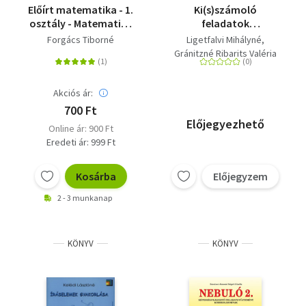
Előírt matematika - 1.
Ki(s)számoló
osztály - Matematika
feladatok
gyakorló
4.osztályosoknak
Forgács Tiborné
Ligetfalvi Mihályné
Gránitzné Ribarits Valéria
Akciós ár:
700 Ft
Előjegyezhető
Online ár: 900 Ft
Eredeti ár: 999 Ft
Kosárba
Előjegyzem
2 - 3 munkanap
KÖNYV
KÖNYV