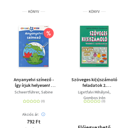
KÖNYV
KÖNYV
%
Anyanyelvi színező -
Szöveges ki(s)számoló
Így írjuk helyesen! -
feladatok 2.
Csillagszem - 2.
osztályosoknak
Schwertführer, Sabine
Ligetfalvi Mihályné
osztály
Gombos Irén
Akciós ár:
792 Ft
Előjegyezhető