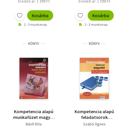
Eredeti ár: 1 399 Ft
Eredeti ár: 1 590 Ft
Kosárba
Kosárba
2 - 3 munkanap
2 - 3 munkanap
KÖNYV
KÖNYV
Kompetencia alapú
Kompetencia alapú
munkafüzet magyar
feladatsorok
nyelv és irodalomból
magyarból 3. és 4.
Bánfi Rita
Szabó Ágnes