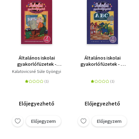
Általános iskolai
Általános iskolai
gyakorlófüzetek -
gyakorlófüzetek - 1.
Matematika 2.osztály
osztály - Angol nyelv
Kalatovicsné Süle Gyöngyi
Előjegyezhető
Előjegyezhető
Előjegyzem
Előjegyzem