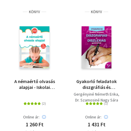
KÖNYV
KÖNYV
A némaértő olvasás
Gyakorló feladatok
alapjai - Iskolai
diszgráfiás és
gyakorló 1. osztály
diszlexiás gyerekeknek
Gergényiné Németh Erika
3. osztály
Dr. Szamosiné Nagy Sára
Online ár:
Online ár:
1 260 Ft
1 431 Ft