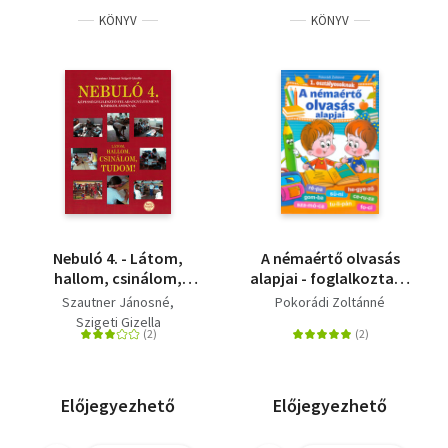
KÖNYV
KÖNYV
Nebuló 4. - Látom,
A némaértő olvasás
hallom, csinálom,
alapjai - foglalkoztató
tudom!
munkafüzet 1.
Szautner Jánosné
Pokorádi Zoltánné
Képességfejlesztő
osztályosoknak
Szigeti Gizella
feladatgyűjtemény
kisiskolásoknak
Előjegyezhető
Előjegyezhető