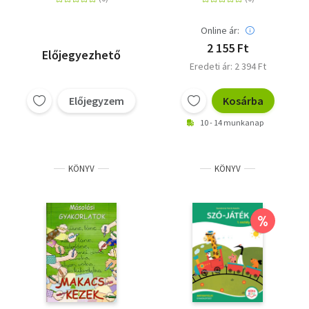
Kisházi Gergely
Online ár:
2 155 Ft
Előjegyezhető
Eredeti ár: 2 394 Ft
Előjegyzem
Kosárba
10 - 14 munkanap
KÖNYV
KÖNYV
%