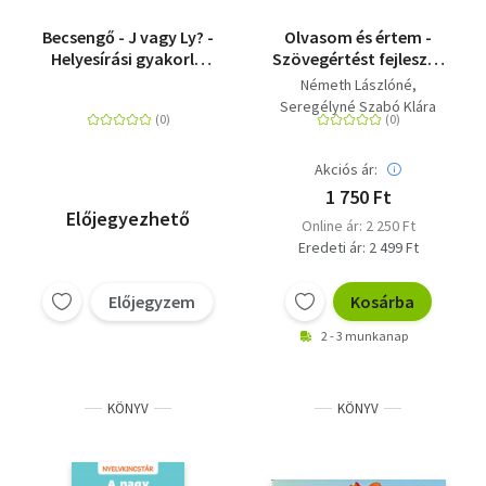
Becsengő - J vagy Ly? -
Olvasom és értem -
Helyesírási gyakorló
Szövegértést fejlesztő
munkafüzet - 2-4.
gyakorlatok - 2.
Németh Lászlóné
osztály
osztály
Seregélyné Szabó Klára
Akciós ár:
1 750 Ft
Előjegyezhető
Online ár: 2 250 Ft
Eredeti ár: 2 499 Ft
Előjegyzem
Kosárba
2 - 3 munkanap
KÖNYV
KÖNYV