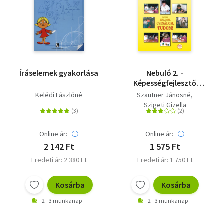
Íráselemek gyakorlása
Nebuló 2. -
Képességfejlesztő
feladatgyűjtemény
Kelédi Lászlóné
Szautner Jánosné
kisiskolásoknak
Szigeti Gizella
Online ár:
Online ár:
2 142 Ft
1 575 Ft
Eredeti ár: 2 380 Ft
Eredeti ár: 1 750 Ft
Kosárba
Kosárba
2 - 3 munkanap
2 - 3 munkanap