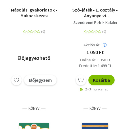
Másolási gyakorlatok -
Szó-játék - 1. osztály -
Makacs kezek
Anyanyelvi
gyakorlófüzet
Szendreiné Petrik Katalin
Akciós ár:
1 050 Ft
Előjegyezhető
Online ár: 1 350 Ft
Eredeti ár: 1 499 Ft
Előjegyzem
Kosárba
2 - 3 munkanap
KÖNYV
KÖNYV