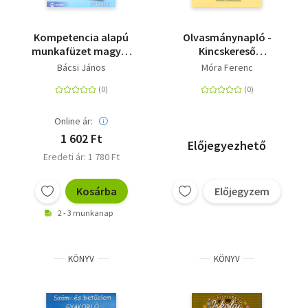
Kompetencia alapú
Olvasmánynapló -
munkafüzet magyar
Kincskereső
nyelv és irodalomból
kisködmön
Bácsi János
Móra Ferenc
4. osztály -
Szövegértés
Online ár:
1 602 Ft
Előjegyezhető
Eredeti ár: 1 780 Ft
Kosárba
Előjegyzem
2 - 3 munkanap
KÖNYV
KÖNYV