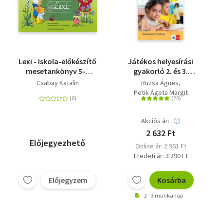
Lexi - Iskola-előkészítő
Játékos helyesírási
mesetankönyv 5-7
gyakorló 2. és 3.
éveseknek
osztályosoknak
Csabay Katalin
Ruzsa Ágnes
Petik Ágota Margit
Akciós ár:
2 632 Ft
Előjegyezhető
Online ár: 2 961 Ft
Eredeti ár: 3 290 Ft
Előjegyzem
Kosárba
2 - 3 munkanap