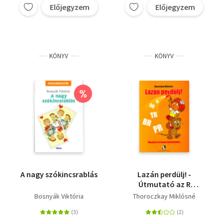
Előjegyzem
Előjegyzem
KÖNYV
KÖNYV
%
A nagy szókincsrablás
Lazán perdülj! -
Útmutató az R
hangzó
Bosnyák Viktória
Thoroczkay Miklósné
kialakításához