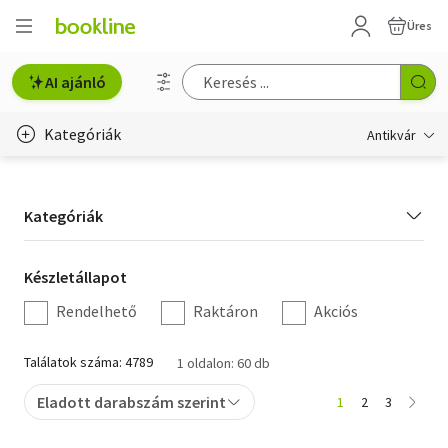
Üres
AI ajánló
Kategóriák
Antikvár
Metszet
Kategória
Kategóriák
Régi képeslap
szűrés
Életmód, egészség
Készletállapot
Készletállapot
szűrés
Rendelhető
Raktáron
Akciós
Erotika
Gyermek- és ifjúsági
Találatok száma: 4789
1 oldalon: 60 db
Hobbi, szabadidő
Eladott darabszám szerint
1
2
3
Idegen nyelvű