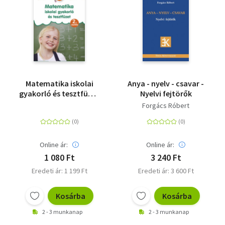
Matematika iskolai
Anya - nyelv - csavar -
gyakorló és tesztfüzet
Nyelvi fejtörők
- Tudáspróba 2.
Forgács Róbert
osztály
Online ár:
Online ár:
1 080 Ft
3 240 Ft
Eredeti ár: 1 199 Ft
Eredeti ár: 3 600 Ft
Kosárba
Kosárba
2 - 3 munkanap
2 - 3 munkanap