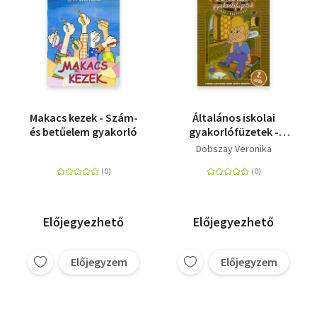
Makacs kezek - Szám-
Általános iskolai
és betűelem gyakorló
gyakorlófüzetek -
Írás-helyesírás 2.
Dobszay Veronika
osztály
Előjegyezhető
Előjegyezhető
Előjegyzem
Előjegyzem