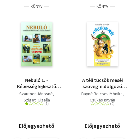
KÖNYV
KÖNYV
Nebuló 1. -
A téli tücsök meséi
Képességfejlesztő
szövegfeldolgozó
feladatgyűjtemény
munkafüzet
Szautner Jánosné
Bayné Bojcsev Mónika
Szigeti Gizella
Csukás István
Előjegyezhető
Előjegyezhető