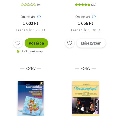
2. osztály -
osztályosoknak -
Szövegértés
Szövegértés
Online ár:
Online ár:
1 602 Ft
1 656 Ft
Eredeti ár: 1 780 Ft
Eredeti ár: 1 840 Ft
Kosárba
Előjegyzem
2 - 3 munkanap
KÖNYV
KÖNYV