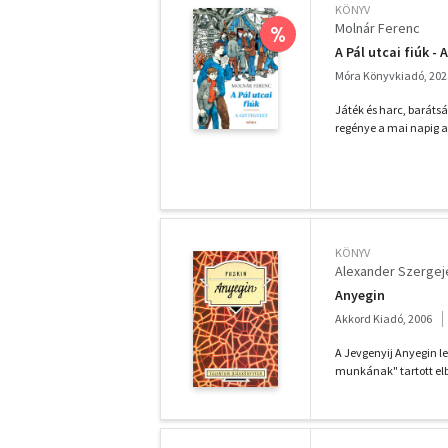
KÖNYV
Molnár Ferenc
%
A Pál utcai fiúk - 
Móra Könyvkiadó, 202
Játék és harc, baráts
regénye a mai napig a 
KÖNYV
Alexander Szergej
Anyegin
Akkord Kiadó, 2006
A Jevgenyij Anyegin l
munkának" tartott elb