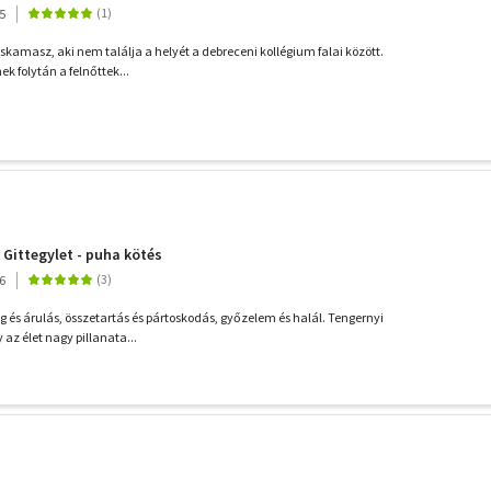
5
iskamasz, aki nem találja a helyét a debreceni kollégium falai között.
ek folytán a felnőttek...
A Gittegylet - puha kötés
6
g és árulás, összetartás és pártoskodás, győzelem és halál. Tengernyi
 az élet nagy pillanata...