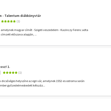
m - Talentum diákkönyvtár
, amelynek magyar címét - Szigeti veszedelem - Kazinczy Ferenc adta
címzett előszava alapján, ...
assz! 1.
dicsőséges helyszíne az egri vár, amelynek 1552-es ostroma során
ember győzedelmeskedett kétszáz...