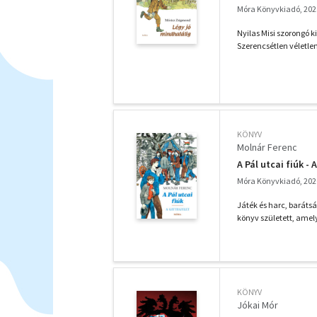
Móra Könyvkiadó, 202
Nyilas Misi szorongó k
Szerencsétlen véletlen
KÖNYV
Molnár Ferenc
A Pál utcai fiúk - 
Móra Könyvkiadó, 202
Játék és harc, barátsá
könyv született, amely
KÖNYV
Jókai Mór