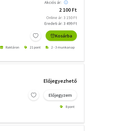
Akciós ár:
2 100 Ft
Online ár: 3 150 Ft
Eredeti ár: 3 499 Ft
Kosárba
Raktáron
21 pont
2 - 3 munkanap
Előjegyezhető
Előjegyzem
8 pont