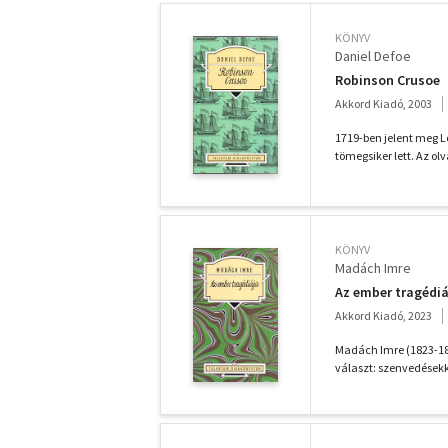
KÖNYV
Daniel Defoe
Robinson Crusoe
Akkord Kiadó, 2003
1719-ben jelent meg L
tömegsiker lett. Az ol
KÖNYV
Madách Imre
Az ember tragédiá
Akkord Kiadó, 2023
Madách Imre (1823-18
választ: szenvedésekk