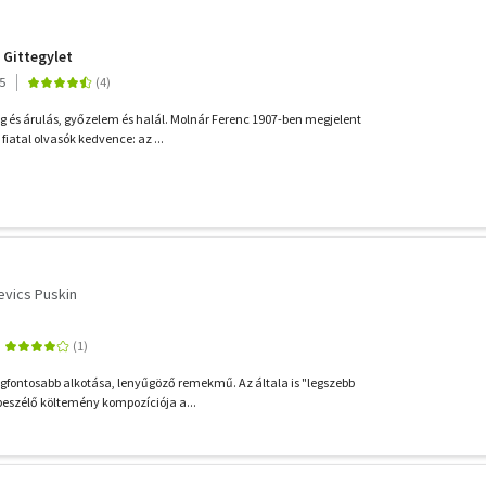
A Gittegylet
5
ág és árulás, győzelem és halál. Molnár Ferenc 1907-ben megjelent
fiatal olvasók kedvence: az ...
evics Puskin
egfontosabb alkotása, lenyűgöző remekmű. Az általa is "legszebb
eszélő költemény kompozíciója a...