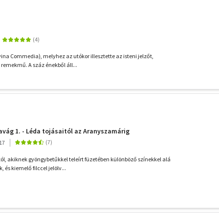
ivina Commedia), melyhez az utókor illesztette az isteni jelzőt,
 remekmű. A száz énekből áll...
avág 1. - Léda tojásaitól az Aranyszamárig
17
ól, akiknek gyöngybetűkkel teleírt füzetében különböző színekkel alá
és kiemelő filccel jelölv...