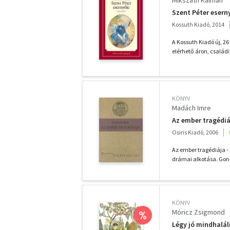
Mikszáth Kálmán
Szent Péter esern
Kossuth Kiadó, 2014
A Kossuth Kiadó új, 2
elérhető áron, családi
KÖNYV
Madách Imre
Az ember tragédiá
Osiris Kiadó, 2006
Az ember tragédiája -
drámai alkotása. Gondo
KÖNYV
Móricz Zsigmond
%
Légy jó mindhalál