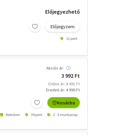
Előjegyezhető
Előjegyzem
11 pont
Akciós ár:
3 992 Ft
Online ár: 4 491 Ft
Eredeti ár: 4 990 Ft
Kosárba
Raktáron
39 pont
2 - 3 munkanap