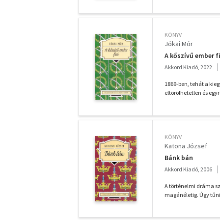
KÖNYV
Jókai Mór
A kőszívű ember f
Akkord Kiadó, 2022
1869-ben, tehát a kieg
eltörölhetetlen és egyr
KÖNYV
Katona József
Bánk bán
Akkord Kiadó, 2006
A történelmi dráma sz
magánéletig. Úgy tűnik