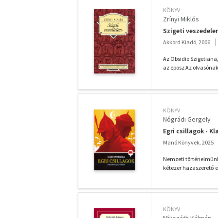
KÖNYV
Zrínyi Miklós
Szigeti veszedele
Akkord Kiadó, 2006
Az Obsidio Szigetiana
az eposz Az olvasónak 
KÖNYV
Nógrádi Gergely
Egri csillagok - Kl
Manó Könyvek, 2025
Nemzeti történelmünk 
kétezer hazaszerető 
KÖNYV