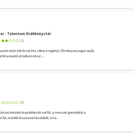
iai - Talentum Diákkönyvtár
yezés után két évvel írta Jókai e regényt. Élményanyagul saját,
e fényesedő emlékein kívül -...
ámos kérdést és problémát vet föl: a nemzeti gondoktól a
 föl, másfél évszázad távolából, e ha...