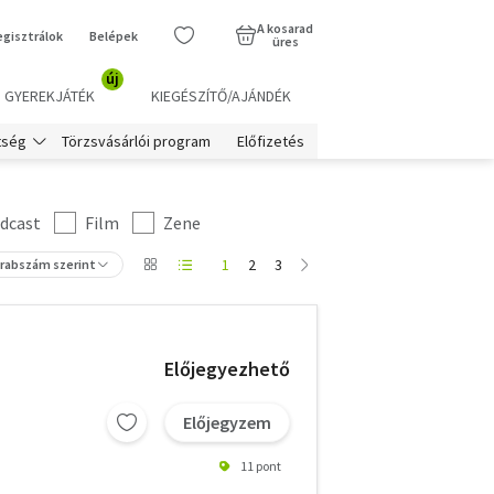
A kosarad
egisztrálok
Belépek
üres
új
GYEREKJÁTÉK
KIEGÉSZÍTŐ/AJÁNDÉK
Törzsvásárlói program
Előfizetés
tség
dcast
Film
Zene
1
2
3
arabszám szerint
Előjegyezhető
Előjegyzem
11 pont