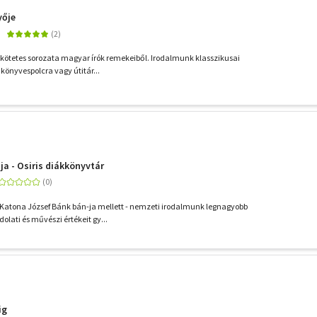
yője
6 kötetes sorozata magyar írók remekeiből. Irodalmunk klasszikusai
 könyvespolcra vagy útitár...
ja - Osiris diákkönyvtár
 Katona József Bánk bán-ja mellett - nemzeti irodalmunk legnagyobb
lati és művészi értékeit gy...
ig