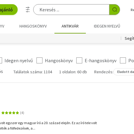
ajánló
R
YV
HANGOSKÖNYV
ANTIKVÁR
IDEGEN NYELVŰ
Segí
Idegen nyelvű
Hangoskönyv
E-hangoskönyv
Po
ós
Találatok száma: 1104
1 oldalon: 60 db
Rendezés:
Eladott d
 volt egyszer egy magyar író a 20. század elején. Ez az író tele volt
lték a fölfedezések, a...