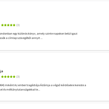
ondonban egy különös könyv, amely szinte napokon belül igazi
vasók a címlap szövegéből annyit ...
ja
64) miként Az ember tragédiája Ádámja a végső kérdésekre kereste a
el és méltánytalanságokkal te...