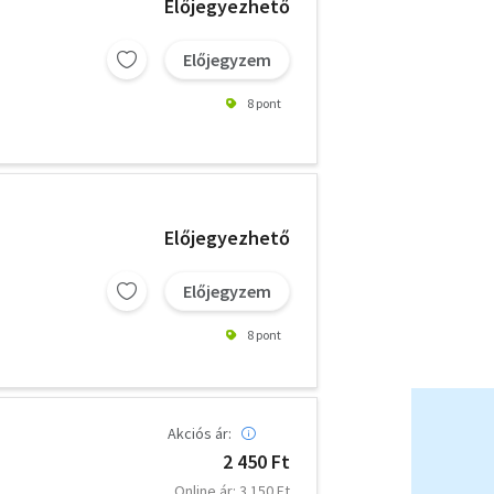
Előjegyezhető
Előjegyzem
8 pont
Előjegyezhető
Előjegyzem
8 pont
Akciós ár:
2 450 Ft
Online ár: 3 150 Ft