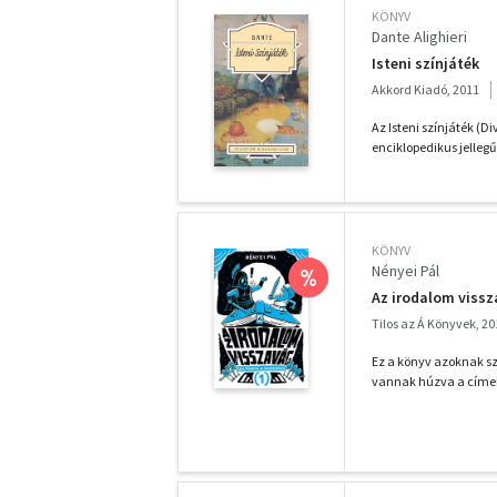
KÖNYV
Dante Alighieri
Isteni színjáték
Akkord Kiadó, 2011
Az Isteni színjáték (D
enciklopedikus jellegű
KÖNYV
Nényei Pál
%
Az irodalom vissz
Tilos az Á Könyvek, 20
Ez a könyv azoknak sz
vannak húzva a címek, 