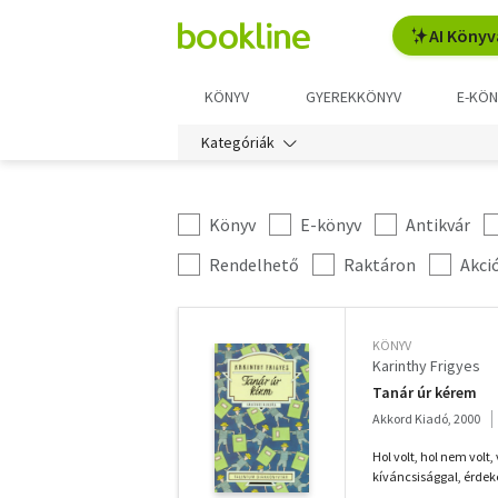
AI Könyv
KÖNYV
GYEREKKÖNYV
E-KÖN
Kategóriák
Könyv
E-könyv
Antikvár
Kategória
szűrés
További
Rendelhető
Raktáron
Akci
szűrők
KÖNYV
Karinthy Frigyes
Tanár úr kérem
Akkord Kiadó, 2000
Hol volt, hol nem volt,
kíváncsisággal, érdeke