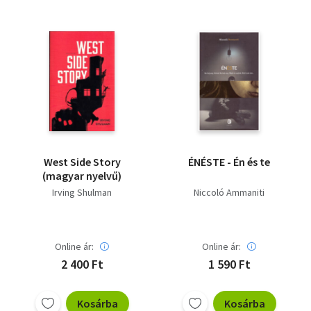
West Side Story
ÉNÉSTE - Én és te
(magyar nyelvű)
Irving Shulman
Niccoló Ammaniti
Online ár:
Online ár:
2 400 Ft
1 590 Ft
Kosárba
Kosárba