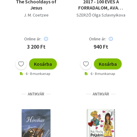
The Schooldays of
2017 - 100 ÉVES A
Jesus
FORRADALOM, AVAGY
SZEREZD MEG, AMIT
J. M. Coetzee
SZERZŐ Olga Szlavnyikova
AKARSZ
Online ár:
Online ár:
3 200 Ft
940 Ft
Kosárba
Kosárba
6 - 8 munkanap
6 - 8 munkanap
ANTIKVÁR
ANTIKVÁR