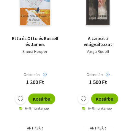
Irodalom
Kotta
Minikönyv
Etta és Otto és Russell
A czipotti
és James
világváltozat
Művészet
Emma Hooper
Varga Rudolf
Szakkönyv
Online ár:
Online ár:
Szótár, nyelvkönyv
1 200 Ft
1 500 Ft
Tankönyv, segédkönyv
Kosárba
Kosárba
Társadalomtudomány
6 - 8 munkanap
6 - 8 munkanap
Természettudomány
Történelem
ANTIKVÁR
ANTIKVÁR