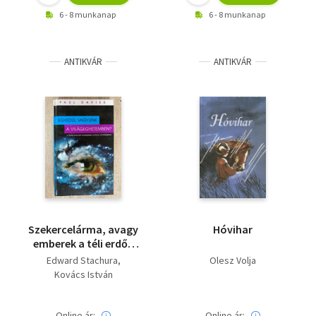
6 - 8 munkanap
6 - 8 munkanap
ANTIKVÁR
ANTIKVÁR
Szekercelárma, avagy
Hóvihar
emberek a téli erdőn
(Saját képpel)
Edward Stachura
Olesz Volja
Kovács István
Online ár:
Online ár: