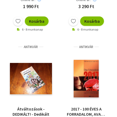
1 990 Ft
3 290 Ft
Kosárba
Kosárba
6 - 8 munkanap
6 - 8 munkanap
ANTIKVÁR
ANTIKVÁR
Átváltozások -
2017 - 100 ÉVES A
DEDIKÁLT! - Dedikált
FORRADALOM, AVAGY