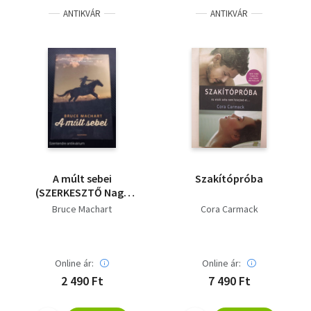
ANTIKVÁR
ANTIKVÁR
A múlt sebei
Szakítópróba
(SZERKESZTŐ Nagy
Boglárka) - (Saját
Bruce Machart
Cora Carmack
képpel, Szent. antikv.)
Online ár:
Online ár:
2 490 Ft
7 490 Ft