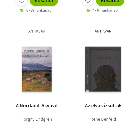
Kosárba
Kosárba
6 - 8 munkanap
4 - 6 munkanap
ANTIKVÁR
ANTIKVÁR
A Norrlandi Akvavit
Az elvarázsoltak
Torgny Lindgren
Rene Denfeld