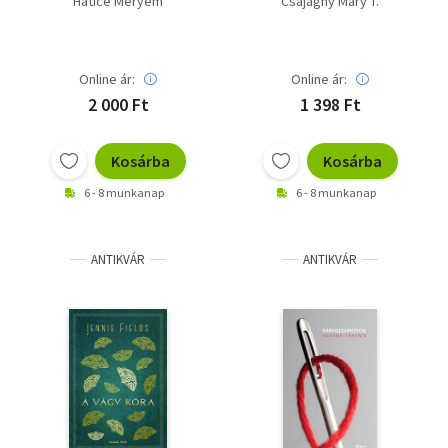
Hatice Meryem
Csajághy Mary T.
Online ár:
Online ár:
2 000 Ft
1 398 Ft
Kosárba
Kosárba
6 - 8 munkanap
6 - 8 munkanap
ANTIKVÁR
ANTIKVÁR