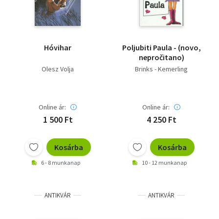
Hóvihar
Poljubiti Paula - (novo,
nepročitano)
Olesz Volja
Brinks - Kemerling
Online ár:
Online ár:
1 500 Ft
4 250 Ft
Kosárba
Kosárba
6 - 8 munkanap
10 - 12 munkanap
ANTIKVÁR
ANTIKVÁR