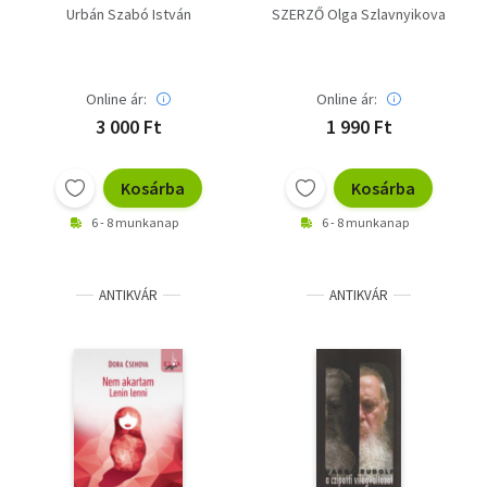
SZEREZD MEG, AMIT
Urbán Szabó István
SZERZŐ Olga Szlavnyikova
AKARSZ
Online ár:
Online ár:
3 000 Ft
1 990 Ft
Kosárba
Kosárba
6 - 8 munkanap
6 - 8 munkanap
ANTIKVÁR
ANTIKVÁR