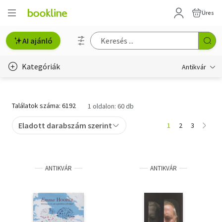
Üres
AI ajánló
Kategóriák
Antikvár
Metszet
Találatok száma: 6192
1 oldalon: 60 db
Régi képeslap
Eladott darabszám szerint
1
2
3
Életmód, egészség
Erotika
ANTIKVÁR
ANTIKVÁR
Gyermek- és ifjúsági
Hobbi, szabadidő
Idegen nyelvű