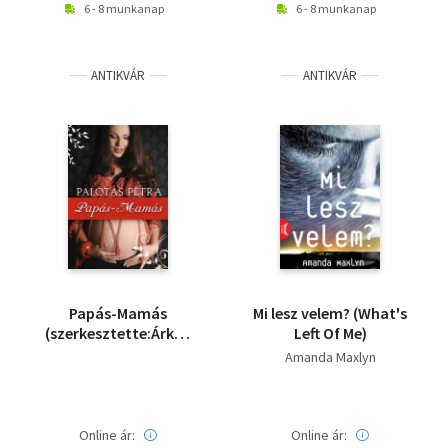
6 - 8 munkanap
6 - 8 munkanap
ANTIKVÁR
ANTIKVÁR
Papás-Mamás
Mi ​lesz velem? (What's
(szerkesztette:Árkos
Left Of Me)
Eszter)
Amanda Maxlyn
Online ár:
Online ár: