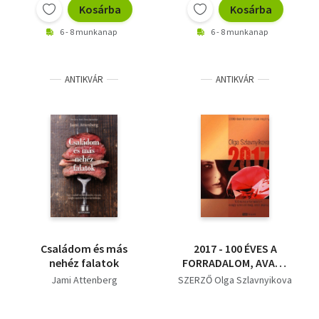
Kosárba
Kosárba
6 - 8 munkanap
6 - 8 munkanap
ANTIKVÁR
ANTIKVÁR
Családom és más
2017 - 100 ÉVES A
nehéz falatok
FORRADALOM, AVAGY
SZEREZD MEG, AMIT
Jami Attenberg
SZERZŐ Olga Szlavnyikova
AKARSZ