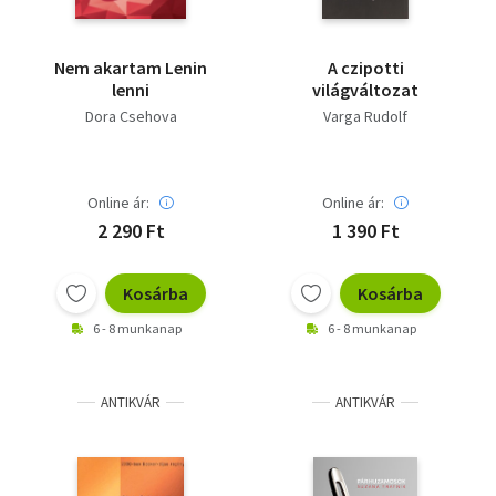
Nem akartam Lenin
A czipotti
lenni
világváltozat
Dora Csehova
Varga Rudolf
Online ár:
Online ár:
2 290 Ft
1 390 Ft
Kosárba
Kosárba
6 - 8 munkanap
6 - 8 munkanap
ANTIKVÁR
ANTIKVÁR