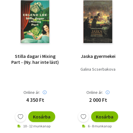
Stilla dagar i Mixing
Jaska gyermekei
Part - (Ny. har inte läst)
Galina Scserbakova
Online ár:
Online ár:
4 350 Ft
2 000 Ft
Kosárba
Kosárba
10 - 12 munkanap
6 - 8 munkanap