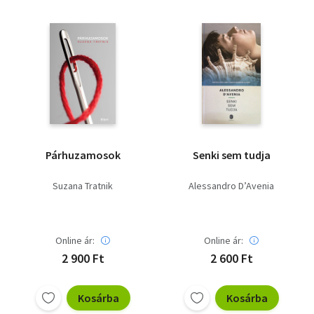
Vallás
Egyéb
Párhuzamosok
Senki sem tudja
Suzana Tratnik
Alessandro D’Avenia
Online ár:
Online ár:
2 900 Ft
2 600 Ft
Kosárba
Kosárba