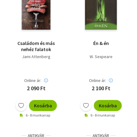
Családom és más
Én & én
nehéz falatok
Jami Attenberg
W. Sexpeare
Online ár:
Online ár:
2 090 Ft
2 100 Ft
Kosárba
Kosárba
6 - 8 munkanap
6 - 8 munkanap
ANTIKVÁR
ANTIKVÁR