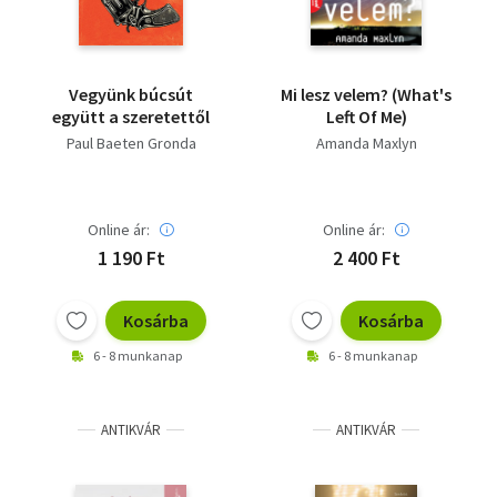
Vegyünk búcsút
Mi ​lesz velem? (What's
együtt a szeretettől
Left Of Me)
Paul Baeten Gronda
Amanda Maxlyn
Online ár:
Online ár:
1 190 Ft
2 400 Ft
Kosárba
Kosárba
6 - 8 munkanap
6 - 8 munkanap
ANTIKVÁR
ANTIKVÁR