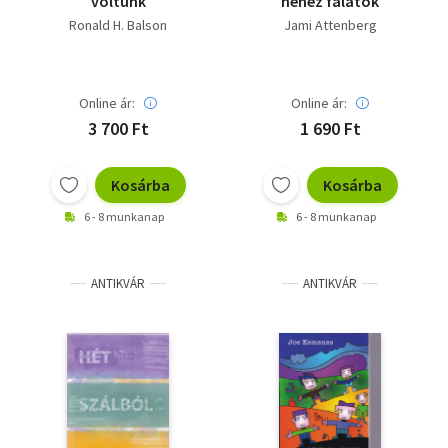
voltunk
nehéz falatok
Ronald H. Balson
Jami Attenberg
Online ár:
Online ár:
3 700 Ft
1 690 Ft
Kosárba
Kosárba
6 - 8 munkanap
6 - 8 munkanap
ANTIKVÁR
ANTIKVÁR