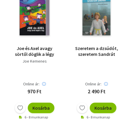
Joe és Axel avagy
Szeretem a dzsúdót,
sörtől döglik a légy
szeretem Sandrát
Joe Kemenes
Online ár:
Online ár:
970 Ft
2 490 Ft
Kosárba
Kosárba
6 - 8 munkanap
6 - 8 munkanap