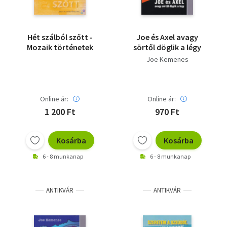
Hét szálból szőtt -
Joe és Axel avagy
Mozaik történetek
sörtől döglik a légy
Joe Kemenes
Online ár:
Online ár:
1 200 Ft
970 Ft
Kosárba
Kosárba
6 - 8 munkanap
6 - 8 munkanap
ANTIKVÁR
ANTIKVÁR