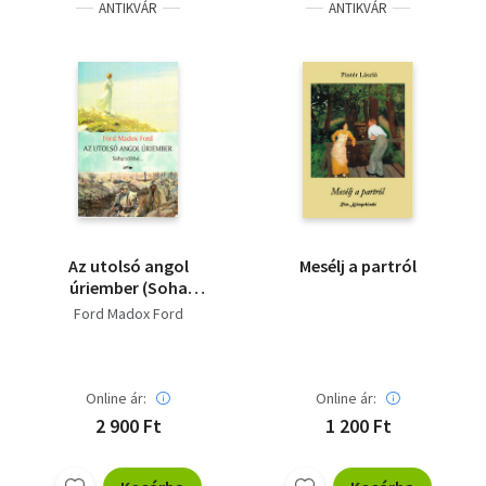
ANTIKVÁR
ANTIKVÁR
Az utolsó angol
Mesélj a partról
úriember (Soha
többé...)
Ford Madox Ford
Online ár:
Online ár:
2 900 Ft
1 200 Ft