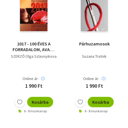
2017 - 100 ÉVES A
Párhuzamosok
FORRADALOM, AVAGY
SZEREZD MEG, AMIT
SZERZŐ Olga Szlavnyikova
Suzana Tratnik
AKARSZ
Online ár:
Online ár:
1 990 Ft
1 990 Ft
Kosárba
Kosárba
6 - 8 munkanap
6 - 8 munkanap