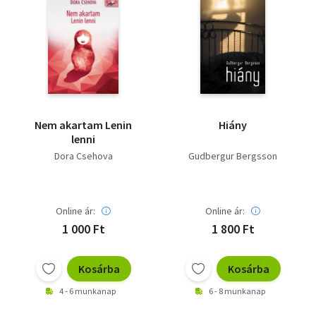
Nem akartam Lenin
Hiány
lenni
Dora Csehova
Gudbergur Bergsson
Online ár:
Online ár:
1 000 Ft
1 800 Ft
Kosárba
Kosárba
4 - 6 munkanap
6 - 8 munkanap