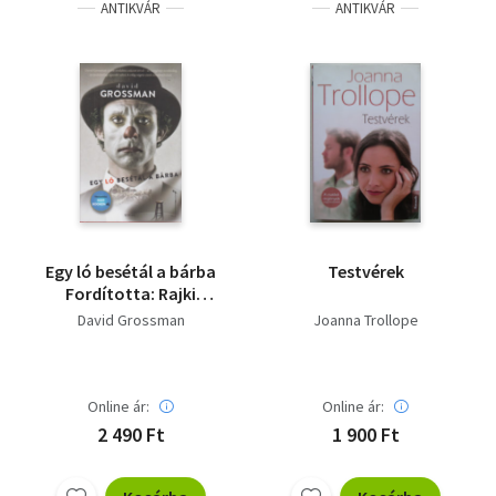
ANTIKVÁR
ANTIKVÁR
Egy ló besétál a bárba
Testvérek
Fordította: Rajki
András
David Grossman
Joanna Trollope
Online ár:
Online ár:
2 490 Ft
1 900 Ft