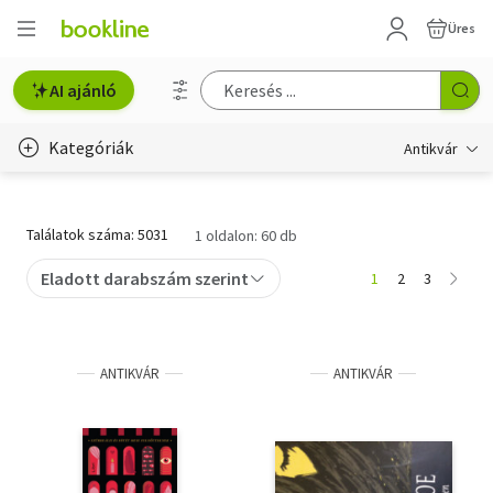
Üres
AI ajánló
Kategóriák
Antikvár
Metszet
Találatok száma: 5031
1 oldalon: 60 db
Régi képeslap
Eladott darabszám szerint
1
2
3
Életmód, egészség
Erotika
ANTIKVÁR
ANTIKVÁR
Gyermek- és ifjúsági
Hobbi, szabadidő
Idegen nyelvű