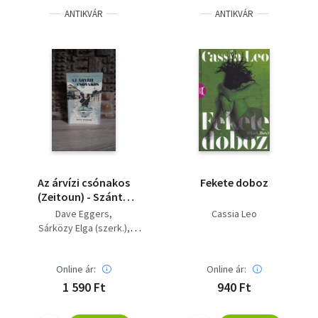
ANTIKVÁR
ANTIKVÁR
Az árvízi csónakos
Fekete doboz
(Zeitoun) - Szántó
Judit fordításában
Dave Eggers
Cassia Leo
Sárközy Elga (szerk.)
Tönkő Vera (szerk.)
Szántó Judit (ford.)
Online ár:
Online ár:
1 590 Ft
940 Ft