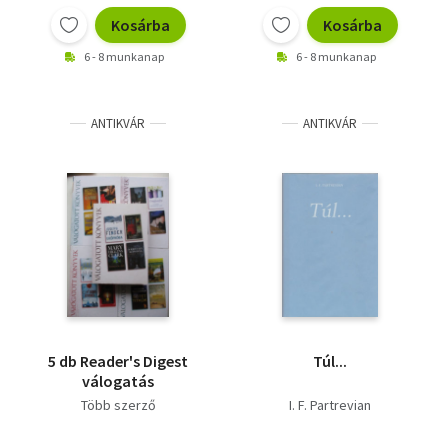
Kosárba
Kosárba
6 - 8 munkanap
6 - 8 munkanap
ANTIKVÁR
ANTIKVÁR
5 db Reader's Digest
Túl...
válogatás
Több szerző
I. F. Partrevian