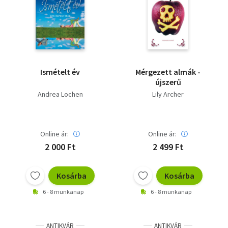
Ismételt év
Mérgezett almák -
újszerű
Andrea Lochen
Lily Archer
Online ár:
Online ár:
2 000 Ft
2 499 Ft
Kosárba
Kosárba
6 - 8 munkanap
6 - 8 munkanap
ANTIKVÁR
ANTIKVÁR