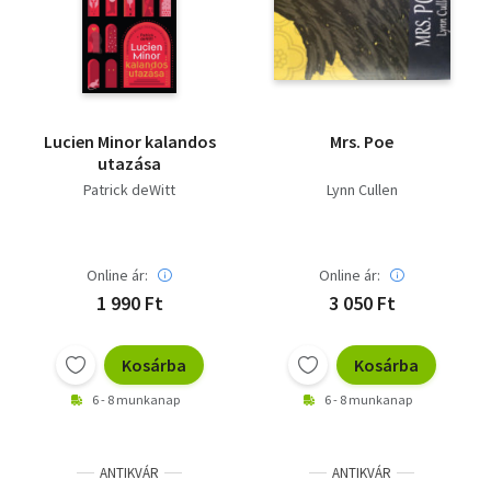
Irodalom
Kotta
Minikönyv
Lucien Minor kalandos
Mrs. Poe
utazása
Művészet
Patrick deWitt
Lynn Cullen
Szakkönyv
Online ár:
Online ár:
Szótár, nyelvkönyv
1 990 Ft
3 050 Ft
Tankönyv, segédkönyv
Kosárba
Kosárba
Társadalomtudomány
6 - 8 munkanap
6 - 8 munkanap
Természettudomány
Történelem
ANTIKVÁR
ANTIKVÁR