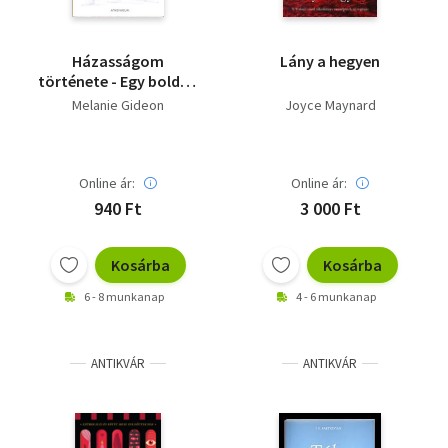
Házasságom
Lány a hegyen
története - Egy boldog
évünk a
Melanie Gideon
Joyce Maynard
hullámvölgyben
Online ár:
Online ár:
940 Ft
3 000 Ft
Kosárba
Kosárba
6 - 8 munkanap
4 - 6 munkanap
ANTIKVÁR
ANTIKVÁR