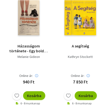
Házasságom
A segítség
története - Egy boldog
évünk a
Melanie Gideon
Kathryn Stockett
hullámvölgyben
Online ár:
Online ár:
940 Ft
7 850 Ft
Kosárba
Kosárba
6 - 8 munkanap
6 - 8 munkanap