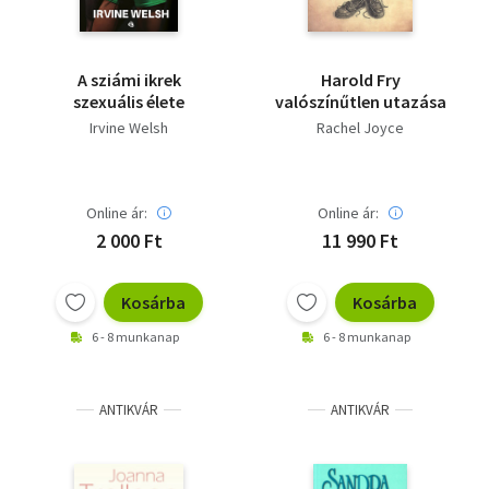
A sziámi ikrek
Harold Fry
szexuális élete
valószínűtlen utazása
Irvine Welsh
Rachel Joyce
Online ár:
Online ár:
2 000 Ft
11 990 Ft
Kosárba
Kosárba
6 - 8 munkanap
6 - 8 munkanap
ANTIKVÁR
ANTIKVÁR