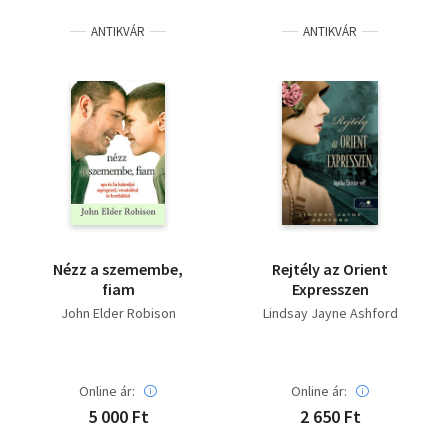
ANTIKVÁR
ANTIKVÁR
Nézz a szemembe,
Rejtély az Orient
fiam
Expresszen
John Elder Robison
Lindsay Jayne Ashford
Online ár:
Online ár:
5 000 Ft
2 650 Ft