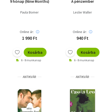
9 hónap (Nine Months)
A pénzember
Paula Bomer
Leslie Waller
Online ár:
Online ár:
1 990 Ft
940 Ft
Kosárba
Kosárba
6 - 8 munkanap
6 - 8 munkanap
ANTIKVÁR
ANTIKVÁR