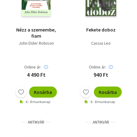
Nézz a szemembe,
Fekete doboz
fiam
John Elder Robison
Cassia Leo
Online ár:
Online ár:
4 490 Ft
940 Ft
Kosárba
Kosárba
6 - 8 munkanap
6 - 8 munkanap
ANTIKVÁR
ANTIKVÁR