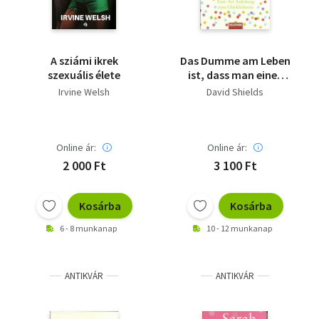
A sziámi ikrek
Das Dumme am Leben
szexuális élete
ist, dass man eines
Tages tot ist - (neu,
Irvine Welsh
David Shields
ungelesenes)
Online ár:
Online ár:
2 000 Ft
3 100 Ft
Kosárba
Kosárba
6 - 8 munkanap
10 - 12 munkanap
ANTIKVÁR
ANTIKVÁR