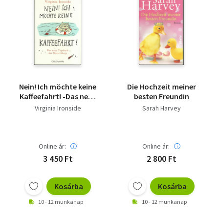
Nein! Ich möchte keine
Die Hochzeit meiner
Kaffeefahrt! -Das neue
besten Freundin
Tagebuch der Marie
Virginia Ironside
Sarah Harvey
Sharp - (neu,
ungelesenes)
Online ár:
Online ár:
3 450 Ft
2 800 Ft
Kosárba
Kosárba
10 - 12 munkanap
10 - 12 munkanap