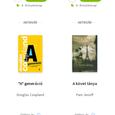
6 - 8 munkanap
6 - 8 munkanap
ANTIKVÁR
ANTIKVÁR
"A" generáció
A követ lánya
Douglas Coupland
Pam Jenoff
Online ár:
Online ár: