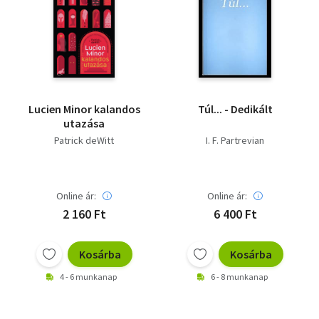
Lucien Minor kalandos
Túl... - Dedikált
utazása
Patrick deWitt
I. F. Partrevian
Online ár:
Online ár:
2 160 Ft
6 400 Ft
Kosárba
Kosárba
4 - 6 munkanap
6 - 8 munkanap