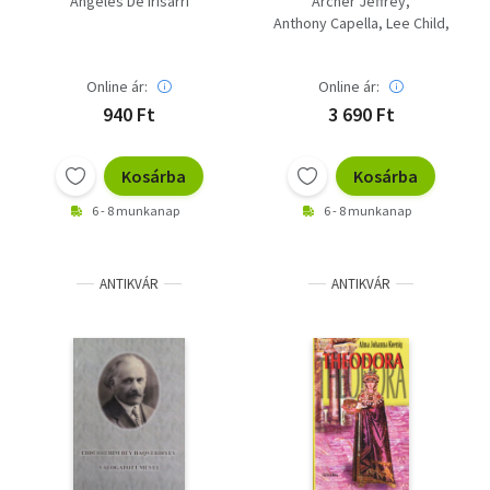
Ángeles De Irisarri
Archer Jeffrey
sokféle aromája, Nincs
Anthony Capella
Lee Child
mit veszítened,
Patricia Wood
Mázlista)
Online ár:
Online ár:
940 Ft
3 690 Ft
Kosárba
Kosárba
6 - 8 munkanap
6 - 8 munkanap
ANTIKVÁR
ANTIKVÁR