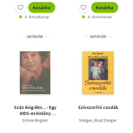
Kosárba
Kosárba
6 - 8 munkanap
6 - 8 munkanap
ANTIKVÁR
ANTIKVÁR
Száz évig élni... - Egy
Szívszorító csodák
AIDS-es kislány
önéletrajza
Schirin Bogner
Steiger
Brad Steiger