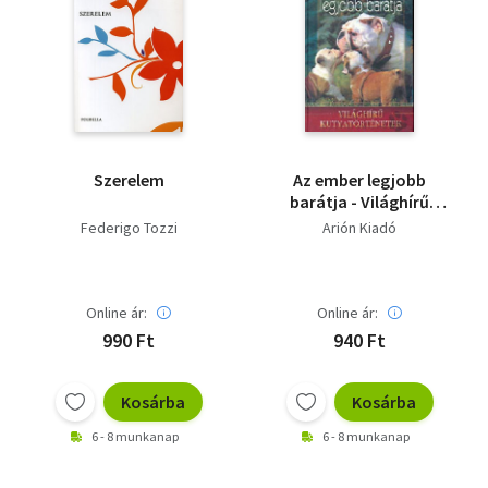
Szerelem
Az ember legjobb
barátja - Világhírű
kutyatörténetek
Federigo Tozzi
Arión Kiadó
Online ár:
Online ár:
990 Ft
940 Ft
Kosárba
Kosárba
6 - 8 munkanap
6 - 8 munkanap