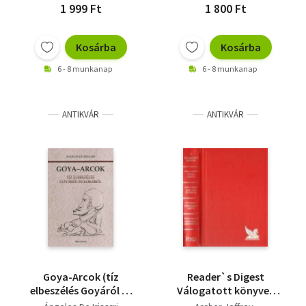
1 999 Ft
1 800 Ft
Kosárba
Kosárba
6 - 8 munkanap
6 - 8 munkanap
ANTIKVÁR
ANTIKVÁR
Goya-Arcok (tíz
Reader`s Digest
elbeszélés Goyáról és
Válogatott könyvek
koráról)
(Kettős mérce, A kávé