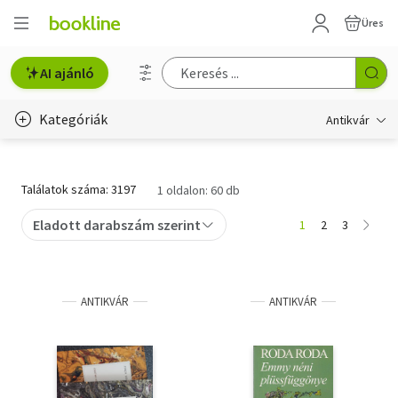
Üres
AI ajánló
Kategóriák
Antikvár
Metszet
Találatok száma: 3197
1 oldalon: 60 db
Régi képeslap
Eladott darabszám szerint
1
2
3
Életmód, egészség
Erotika
ANTIKVÁR
ANTIKVÁR
Gyermek- és ifjúsági
Hobbi, szabadidő
Idegen nyelvű