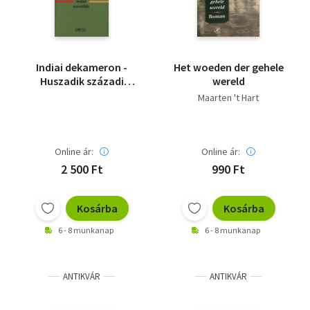
Indiai dekameron -
Het woeden der gehele
Huszadik századi
wereld
indiai novellák
Maarten 't Hart
Online ár:
Online ár:
2 500 Ft
990 Ft
Kosárba
Kosárba
6 - 8 munkanap
6 - 8 munkanap
ANTIKVÁR
ANTIKVÁR