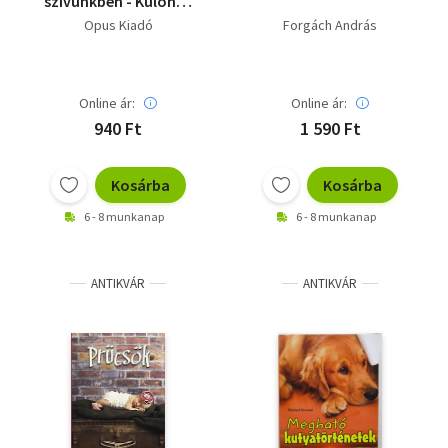
szívünkben - Különös
sorsok
Opus Kiadó
Forgách András
Online ár:
Online ár:
940 Ft
1 590 Ft
Kosárba
Kosárba
6 - 8 munkanap
6 - 8 munkanap
ANTIKVÁR
ANTIKVÁR