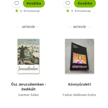
Kosárba
Kosárba
6 - 8 munkanap
6 - 8 munkanap
ANTIKVÁR
ANTIKVÁR
Ősz Jeruzsálemben -
Könnyűrulett
Dedikált
Gantner Ádám
Farkas Wellmann Endre