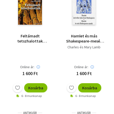
Feltámadt
Hamlet és más
tetszhalottak
Shakespeare-mesék
(Tilalomtól szabadult
(kétnyelvű)
Charles és Mary Lamb
cseh elbeszélők)
Online ár:
Online ár:
1 600 Ft
1 600 Ft
Kosárba
Kosárba
6 - 8 munkanap
6 - 8 munkanap
ANTIKVÁR
ANTIKVÁR