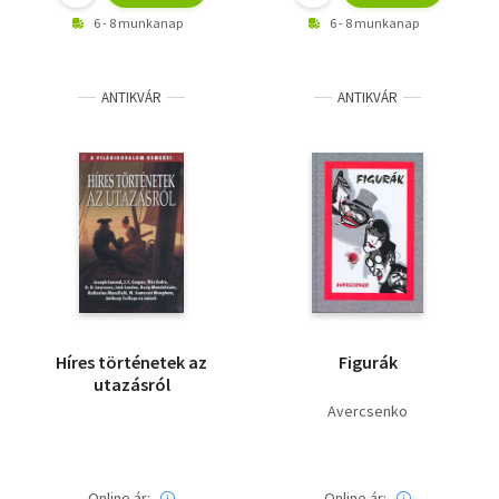
6 - 8 munkanap
6 - 8 munkanap
ANTIKVÁR
ANTIKVÁR
Híres történetek az
Figurák
utazásról
Avercsenko
Online ár:
Online ár: