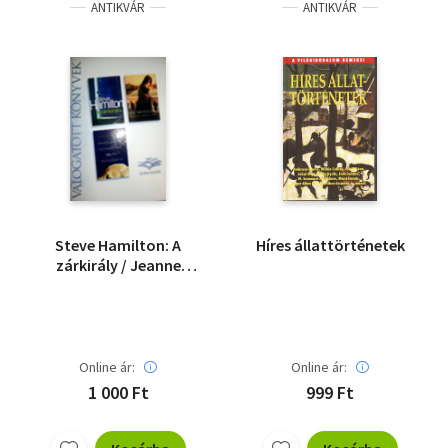
ANTIKVÁR
ANTIKVÁR
Steve Hamilton: A
Híres állattörténetek
zárkirály / Jeanne
Kalogridis: Én, Mona
Lisa / Garth Stein:
Enzo, avagy az
emberré válás
művészete
Online ár:
Online ár:
1 000 Ft
999 Ft