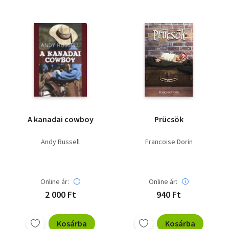
A kanadai cowboy
Prücsök
Andy Russell
Francoise Dorin
Online ár:
Online ár:
2 000 Ft
940 Ft
Kosárba
Kosárba