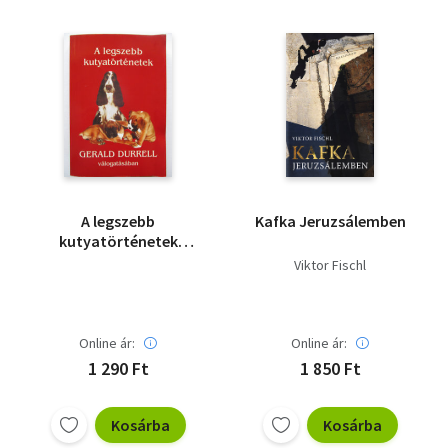
Vallás
Egyéb
A legszebb
Kafka Jeruzsálemben
kutyatörténetek
Gerald Durrell
Viktor Fischl
válogatásában
Online ár:
Online ár:
1 290 Ft
1 850 Ft
Kosárba
Kosárba