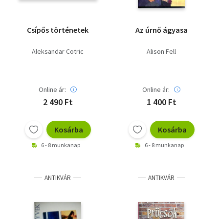
Csípős történetek
Az úrnő ágyasa
Aleksandar Cotric
Alison Fell
Online ár:
Online ár:
2 490 Ft
1 400 Ft
Kosárba
Kosárba
6 - 8 munkanap
6 - 8 munkanap
ANTIKVÁR
ANTIKVÁR