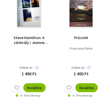
Steve Hamilton: A
Prücsök
zárkirály / Jeanne
Kalogridis: Én, Mona
Francoise Dorin
Lisa / Garth Stein:
Enzo, avagy az
emberré válás
művészete
Online ár:
Online ár:
1 490 Ft
1 400 Ft
Kosárba
Kosárba
6 - 8 munkanap
6 - 8 munkanap