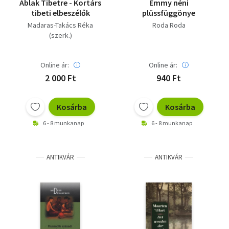
Ablak Tibetre - Kortárs
Emmy néni
tibeti elbeszélők
plüssfüggönye
Madaras-Takács Réka
Roda Roda
(szerk.)
Online ár:
Online ár:
2 000 Ft
940 Ft
Kosárba
Kosárba
6 - 8 munkanap
6 - 8 munkanap
ANTIKVÁR
ANTIKVÁR