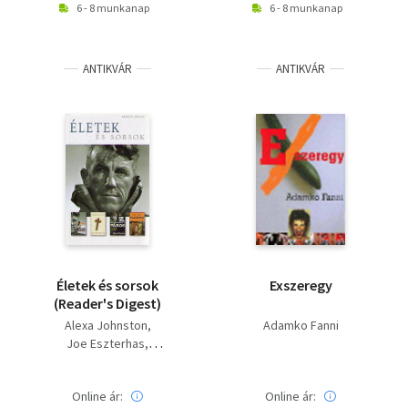
6 - 8 munkanap
6 - 8 munkanap
ANTIKVÁR
ANTIKVÁR
Életek és sorsok
Exszeregy
(Reader's Digest)
Alexa Johnston
Adamko Fanni
Joe Eszterhas
David Grann
Anna Funder
Online ár:
Online ár: