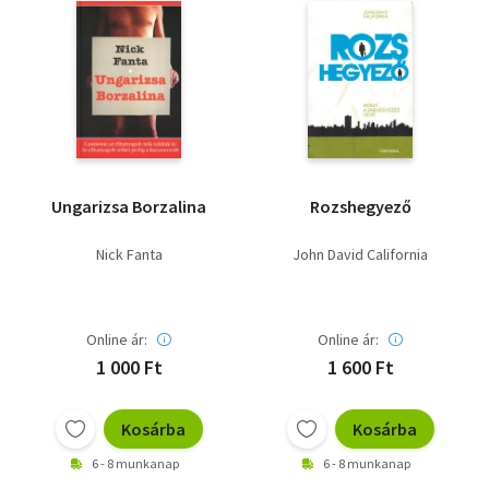
Ungarizsa Borzalina
Rozshegyező
Nick Fanta
John David California
Online ár:
Online ár:
1 000 Ft
1 600 Ft
Kosárba
Kosárba
6 - 8 munkanap
6 - 8 munkanap