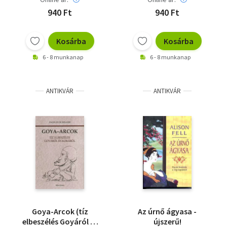
940 Ft
940 Ft
Kosárba
Kosárba
6 - 8 munkanap
6 - 8 munkanap
ANTIKVÁR
ANTIKVÁR
Goya-Arcok (tíz
Az úrnő ágyasa -
elbeszélés Goyáról és
újszerű!