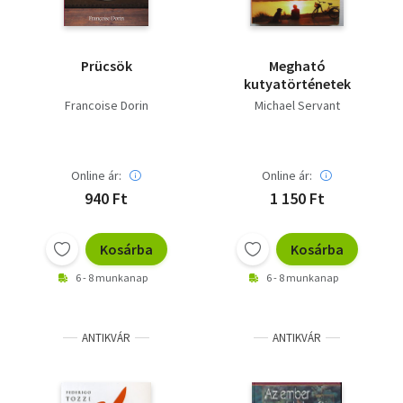
Prücsök
Megható
kutyatörténetek
Francoise Dorin
Michael Servant
Online ár:
Online ár:
940 Ft
1 150 Ft
Kosárba
Kosárba
6 - 8 munkanap
6 - 8 munkanap
ANTIKVÁR
ANTIKVÁR