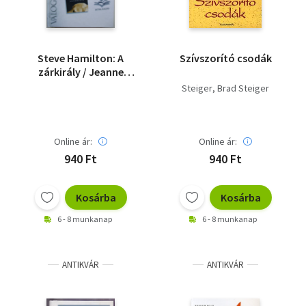
Steve Hamilton: A
Szívszorító csodák
zárkirály / Jeanne
Kalogridis: Én, Mona
Steiger
Brad Steiger
Lisa / Garth Stein:
Enzo, avagy az
emberré válás
művészete
Online ár:
Online ár:
940 Ft
940 Ft
Kosárba
Kosárba
6 - 8 munkanap
6 - 8 munkanap
ANTIKVÁR
ANTIKVÁR