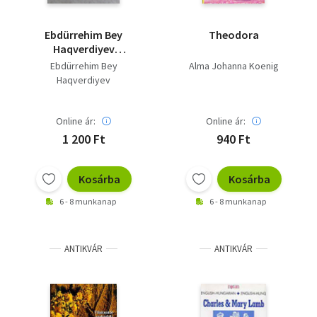
Ebdürrehim Bey
Theodora
Haqverdiyev
válogatott művei
Ebdürrehim Bey
Alma Johanna Koenig
Haqverdiyev
Online ár:
Online ár:
1 200 Ft
940 Ft
Kosárba
Kosárba
6 - 8 munkanap
6 - 8 munkanap
ANTIKVÁR
ANTIKVÁR