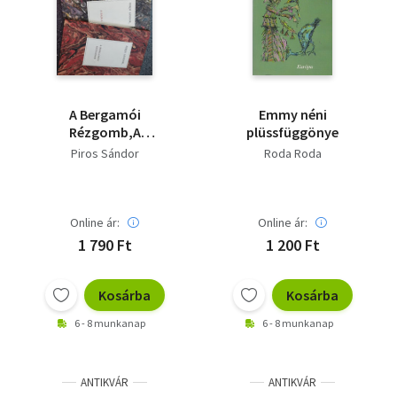
Irodalom
Kotta
Minikönyv
A Bergamói
Emmy néni
Rézgomb,A
plüssfüggönye
Művészet
Dajka,Örömcsinálók
Piros Sándor
Roda Roda
Szakkönyv
Online ár:
Online ár:
Szótár, nyelvkönyv
1 790 Ft
1 200 Ft
Tankönyv, segédkönyv
Kosárba
Kosárba
Társadalomtudomány
6 - 8 munkanap
6 - 8 munkanap
Természettudomány
Történelem
ANTIKVÁR
ANTIKVÁR