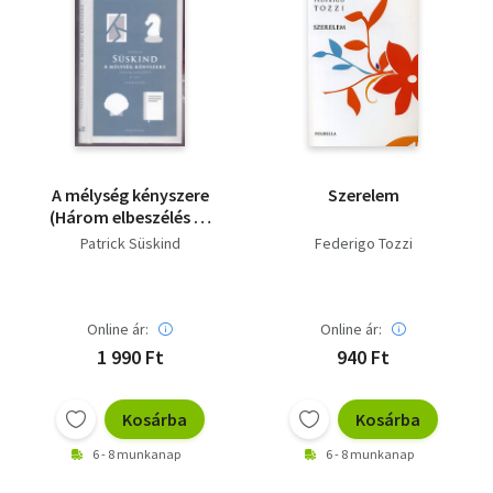
A mélység kényszere
Szerelem
(Három elbeszélés és
egy elmélkedés)
Patrick Süskind
Federigo Tozzi
Online ár:
Online ár:
1 990 Ft
940 Ft
Kosárba
Kosárba
6 - 8 munkanap
6 - 8 munkanap