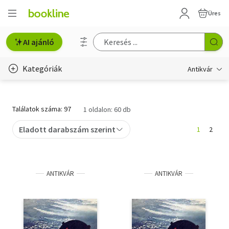
Üres
AI ajánló
Kategóriák
Antikvár
Metszet
Találatok száma: 97
1 oldalon: 60 db
Régi képeslap
Eladott darabszám szerint
1
2
Életmód, egészség
Erotika
ANTIKVÁR
ANTIKVÁR
Gyermek- és ifjúsági
Hobbi, szabadidő
Idegen nyelvű