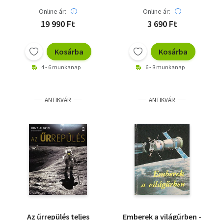
Online ár:
Online ár:
19 990 Ft
3 690 Ft
Kosárba
Kosárba
4 - 6 munkanap
6 - 8 munkanap
ANTIKVÁR
ANTIKVÁR
Az űrrepülés teljes
Emberek a világűrben -