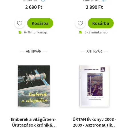
2 690 Ft
2 990 Ft
Kosárba
Kosárba
6 - 8 munkanap
6 - 8 munkanap
ANTIKVÁR
ANTIKVÁR
Emberek a világűrben -
ŰRTAN Évkönyv 2008 -
Űrutazások krónikája
2009 - Asztronautikai