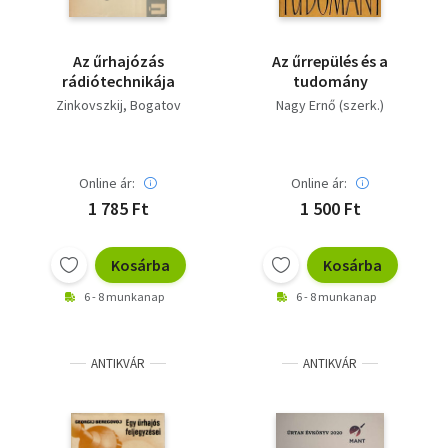
Az űrhajózás
Az űrrepülés és a
rádiótechnikája
tudomány
Zinkovszkij
Bogatov
Nagy Ernő (szerk.)
Online ár:
Online ár:
1 785 Ft
1 500 Ft
Kosárba
Kosárba
6 - 8 munkanap
6 - 8 munkanap
ANTIKVÁR
ANTIKVÁR