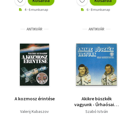
Kosárba
Kosárba
4 - 6 munkanap
6 - 8 munkanap
ANTIKVÁR
ANTIKVÁR
A kozmosz érintése
Akikre büszkék
vagyunk - Űrhaósaink
MHSZ programja 1980-
Valerij Kubaszov
Szabó István
1981