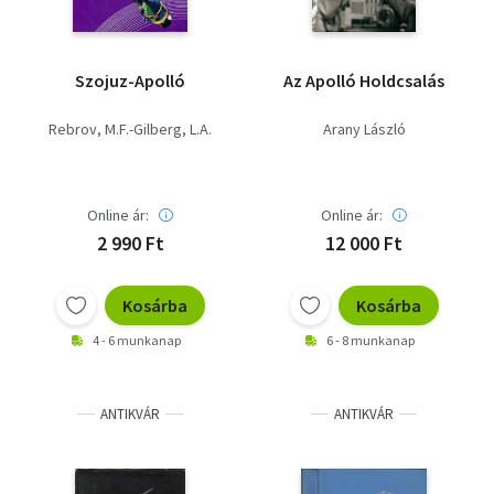
Szojuz-Apolló
Az Apolló Holdcsalás
Rebrov, M.F.-Gilberg, L.A.
Arany László
Online ár:
Online ár:
2 990 Ft
12 000 Ft
Kosárba
Kosárba
4 - 6 munkanap
6 - 8 munkanap
ANTIKVÁR
ANTIKVÁR