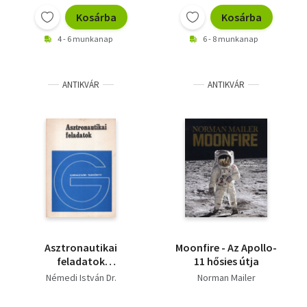
Kosárba
Kosárba
4 - 6 munkanap
6 - 8 munkanap
ANTIKVÁR
ANTIKVÁR
Asztronautikai
Moonfire - Az Apollo-
feladatok
11 hősies útja
(Gimnáziumi
Némedi István Dr.
Norman Mailer
tankönyv)