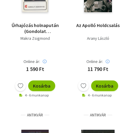
Űrhajózás holnapután
Az Apolló Holdcsalás
(Gondolat
zsebkönyvek)
Makra Zsigmond
Arany László
Online ár:
Online ár:
1 590 Ft
11 790 Ft
Kosárba
Kosárba
4 - 6 munkanap
4 - 6 munkanap
ANTIKVÁR
ANTIKVÁR