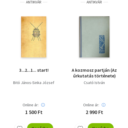
ANTIKVÁR
ANTIKVÁR
3...2...1... start!
A kozmosz partján (Az
űrkutatás története)
Bitó János-Sinka József
Csató István
Online ár:
Online ár:
1 500 Ft
2 990 Ft