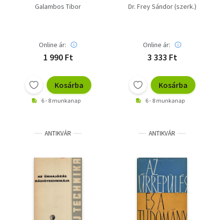
(minikönyv)
Tájékoztató 60-61.
Galambos Tibor
Dr. Frey Sándor (szerk.)
szám
Online ár:
Online ár:
1 990 Ft
3 333 Ft
Kosárba
Kosárba
6 - 8 munkanap
6 - 8 munkanap
ANTIKVÁR
ANTIKVÁR