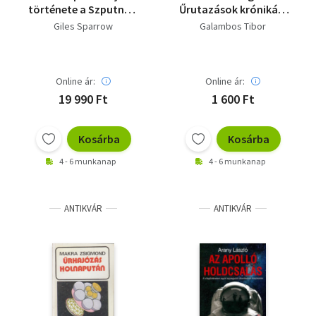
története a Szputnyik
Űrutazások krónikája
1-től az űrrepülőgép
(minikönyv)
Giles Sparrow
Galambos Tibor
utánig
Online ár:
Online ár:
19 990 Ft
1 600 Ft
Kosárba
Kosárba
4 - 6 munkanap
4 - 6 munkanap
ANTIKVÁR
ANTIKVÁR