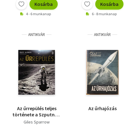
Kosárba
Kosárba
4 - 6 munkanap
6 - 8 munkanap
ANTIKVÁR
ANTIKVÁR
Az űrrepülés teljes
Az űrhajózás
története a Szputnyik
1-től az űrrepülőgép
Giles Sparrow
utánig