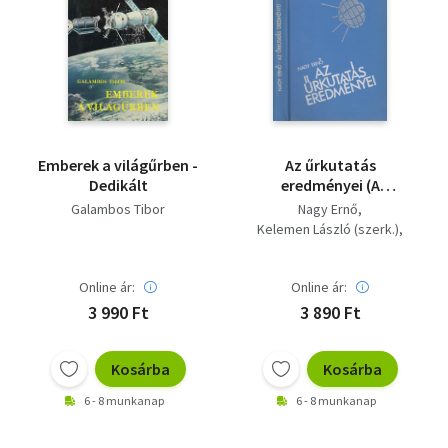
Emberek a világűrben -
Az űrkutatás
Dedikált
eredményei (A
rakétatechnika: a
Galambos Tibor
Nagy Ernő
világűr kulcsa / Újfajta
Kelemen László (szerk.)
mérések, újfajta
Dr. Almár Iván (lektor)
műszerek /
Információátvitel a
Online ár:
Online ár:
világűrből /
3 990 Ft
3 890 Ft
Mesterséges holdak.
Kozmikus
laboratóriumok /
Kosárba
Kosárba
Földünk légköre / Az
6 - 8 munkanap
6 - 8 munkanap
űrkutatás további
útjai)