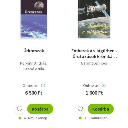
Űrkorszak
Emberek a világűrben -
Űrutazások krónikája
(minikönyv)
Horváth András
Galambos Tibor
Szabó Attila
Online ár:
Online ár:
6 500 Ft
1 600 Ft
Kosárba
Kosárba
4 - 6 munkanap
4 - 6 munkanap