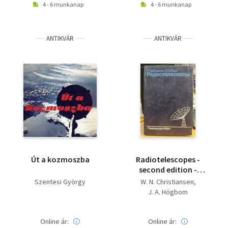
4 - 6 munkanap
4 - 6 munkanap
ANTIKVÁR
ANTIKVÁR
Út a kozmoszba
Radiotelescopes -
second edition -
Радиотелескопы,
Szentesi György
W. N. Christiansen
orosz nyelvű
J. A. Högbom
Online ár:
Online ár: