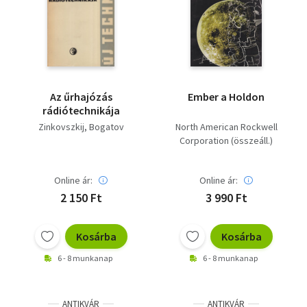
Az űrhajózás
Ember a Holdon
rádiótechnikája
Zinkovszkij
Bogatov
North American Rockwell
Corporation (összeáll.)
Online ár:
Online ár:
2 150 Ft
3 990 Ft
Kosárba
Kosárba
6 - 8 munkanap
6 - 8 munkanap
ANTIKVÁR
ANTIKVÁR