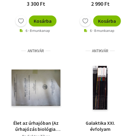
3 300 Ft
2 990 Ft
Kosárba
Kosárba
6 - 8 munkanap
6 - 8 munkanap
ANTIKVÁR
ANTIKVÁR
Élet az úrhajóban (Az
Galaktika XXI.
űrhajózás biológiai
évfolyam
kérdései)