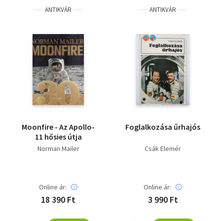
ANTIKVÁR
ANTIKVÁR
Moonfire - Az Apollo-
Foglalkozása űrhajós
11 hősies útja
Norman Mailer
Csák Elemér
Online ár:
Online ár:
18 390 Ft
3 990 Ft