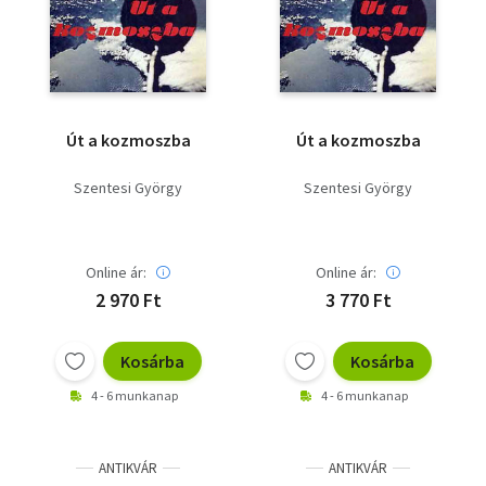
Irodalom
Kotta
Minikönyv
Út a kozmoszba
Út a kozmoszba
Művészet
Szentesi György
Szentesi György
Szakkönyv
Online ár:
Online ár:
Szótár, nyelvkönyv
2 970 Ft
3 770 Ft
Tankönyv, segédkönyv
Kosárba
Kosárba
Társadalomtudomány
4 - 6 munkanap
4 - 6 munkanap
Természettudomány
Történelem
ANTIKVÁR
ANTIKVÁR