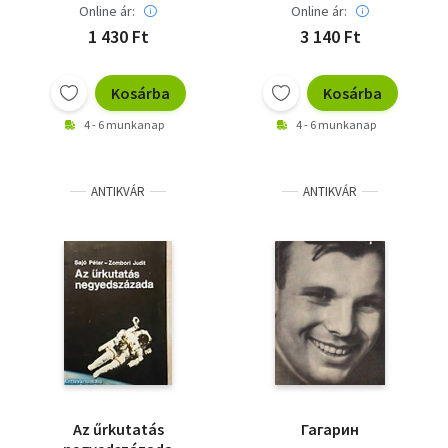
Online ár:
Online ár:
1 430 Ft
3 140 Ft
Kosárba
Kosárba
4 - 6 munkanap
4 - 6 munkanap
ANTIKVÁR
ANTIKVÁR
Az űrkutatás
Гагарин