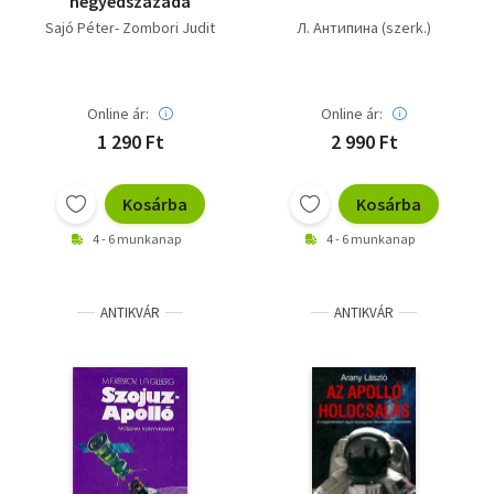
negyedszázada
Sajó Péter- Zombori Judit
Л. Антипина (szerk.)
Online ár:
Online ár:
1 290 Ft
2 990 Ft
Kosárba
Kosárba
4 - 6 munkanap
4 - 6 munkanap
ANTIKVÁR
ANTIKVÁR