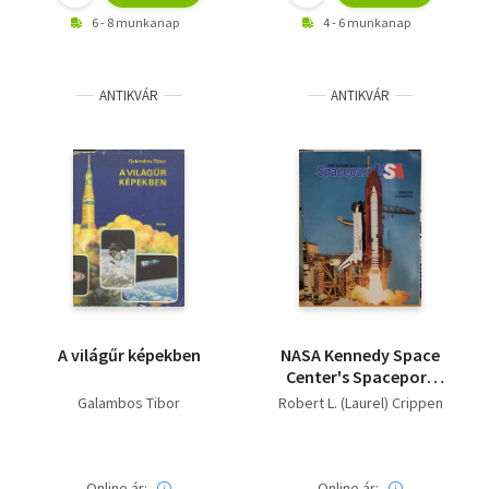
6 - 8 munkanap
4 - 6 munkanap
ANTIKVÁR
ANTIKVÁR
A világűr képekben
NASA Kennedy Space
Center's Spaceport
USA - English
Galambos Tibor
Robert L. (Laurel) Crippen
Tourbook
Online ár:
Online ár: