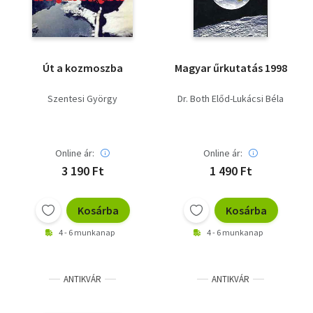
Út a kozmoszba
Magyar űrkutatás 1998
Szentesi György
Dr. Both Előd-Lukácsi Béla
Online ár:
Online ár:
3 190 Ft
1 490 Ft
Kosárba
Kosárba
4 - 6 munkanap
4 - 6 munkanap
ANTIKVÁR
ANTIKVÁR