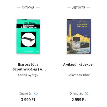
ANTIKVÁR
ANTIKVÁR
Ikarosztól a
A világűr képekben
Szputnyik-1-ig ( Az
űrkutatás
Csaba György
Galambos Tibor
előtörténete )
Online ár:
Online ár:
3 990 Ft
2 999 Ft