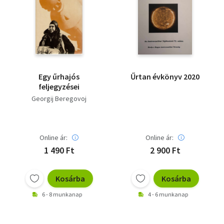
Egy űrhajós
Űrtan évkönyv 2020
feljegyzései
Georgij Beregovoj
Online ár:
Online ár:
1 490 Ft
2 900 Ft
Kosárba
Kosárba
6 - 8 munkanap
4 - 6 munkanap