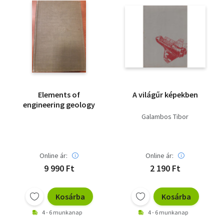
Elements of
A világűr képekben
engineering geology
Galambos Tibor
Online ár:
Online ár:
9 990 Ft
2 190 Ft
Kosárba
Kosárba
4 - 6 munkanap
4 - 6 munkanap