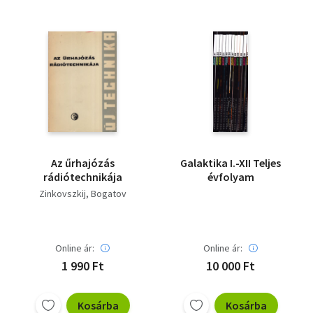
Az űrhajózás
Galaktika I.-XII Teljes
rádiótechnikája
évfolyam
Zinkovszkij
Bogatov
Online ár:
Online ár:
1 990 Ft
10 000 Ft
Kosárba
Kosárba