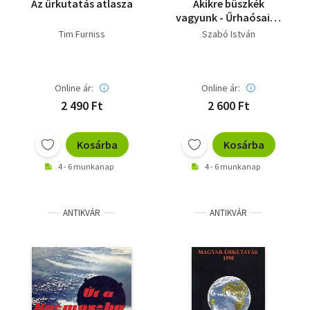
Az űrkutatás atlasza
Akikre büszkék
vagyunk - Űrhaósaink
MHSZ programja 1980-
Tim Furniss
Szabó István
1981
Online ár:
Online ár:
2 490 Ft
2 600 Ft
Kosárba
Kosárba
4 - 6 munkanap
4 - 6 munkanap
ANTIKVÁR
ANTIKVÁR