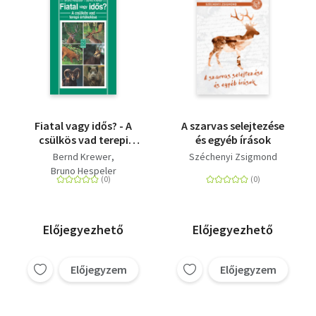
Fiatal vagy idős? - A
A szarvas selejtezése
csülkös vad terepi
és egyéb írások
értékelése
Bernd Krewer
Széchenyi Zsigmond
Bruno Hespeler
Előjegyezhető
Előjegyezhető
Előjegyzem
Előjegyzem