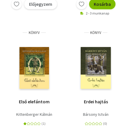
Előjegyzem
Kosárba
2 - 3 munkanap
KÖNYV
KÖNYV
Első elefántom
Erdei hajtás
Kittenberger Kálmán
Bársony István