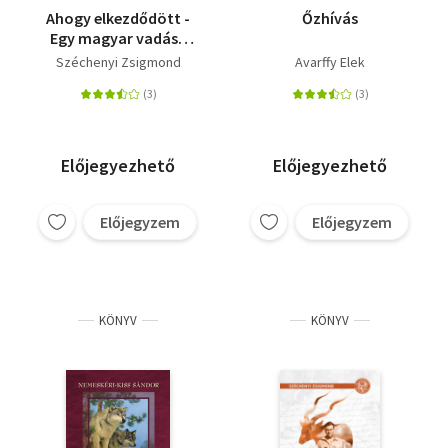
Ahogy elkezdődött -
Őzhívás
Egy magyar vadász
hitvallása
Széchenyi Zsigmond
Avarffy Elek
Előjegyezhető
Előjegyezhető
Előjegyzem
Előjegyzem
KÖNYV
KÖNYV