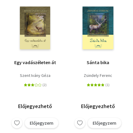
Egy vadászéleten át
Sánta bika
Szent Ivány Géza
Zsindely Ferenc
Előjegyezhető
Előjegyezhető
Előjegyzem
Előjegyzem