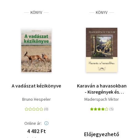
Irodalom
KÖNYV
KÖNYV
Kotta
Minikönyv
Művészet
Szakkönyv
Szótár, nyelvkönyv
A vadászat kézikönyve
Karaván a havasokban
Tankönyv, segédkönyv
- Kisregények és
elbeszélések
Bruno Hespeler
Maderspach Viktor
Társadalomtudomány
Természettudomány
Online ár:
4 482 Ft
Történelem
Előjegyezhető