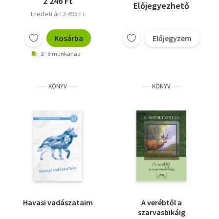
2 246 Ft
Előjegyezhető
Eredeti ár: 2 495 Ft
Kosárba
Előjegyzem
2 - 3 munkanap
KÖNYV
KÖNYV
Havasi vadászataim
A verébtől a
szarvasbikáig