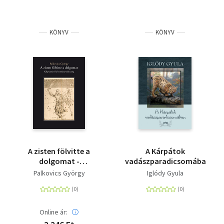
KÖNYV
KÖNYV
A zisten fölvitte a
A Kárpátok
dolgomat -
vadászparadicsomában
Kakpusztától a
Palkovics György
Iglódy Gyula
kormányvadászatig
Online ár: