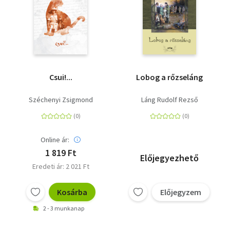
Csui!...
Lobog a rőzseláng
Széchenyi Zsigmond
Láng Rudolf Rezső
Online ár:
1 819 Ft
Előjegyezhető
Eredeti ár: 2 021 Ft
Kosárba
Előjegyzem
2 - 3 munkanap