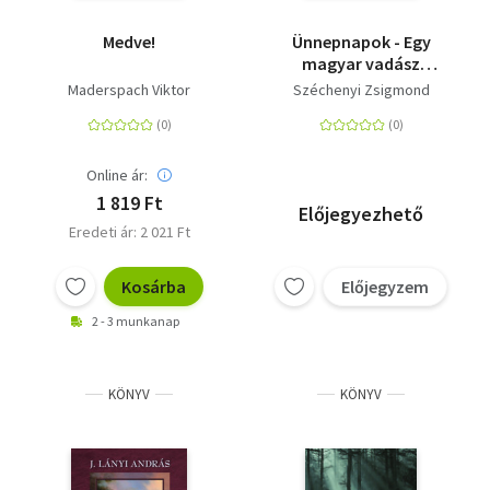
Medve!
Ünnepnapok - Egy
magyar vadász
hitvallása - Második
Maderspach Viktor
Széchenyi Zsigmond
rész
Online ár:
1 819 Ft
Előjegyezhető
Eredeti ár: 2 021 Ft
Kosárba
Előjegyzem
2 - 3 munkanap
KÖNYV
KÖNYV