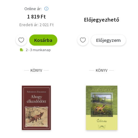
Online ár:
1 819 Ft
Előjegyezhető
Eredeti ár: 2 021 Ft
Kosárba
Előjegyzem
2 - 3 munkanap
KÖNYV
KÖNYV