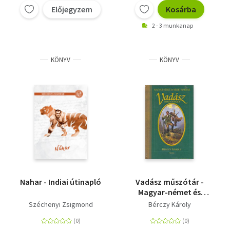
Előjegyzem
Kosárba
2 - 3 munkanap
KÖNYV
KÖNYV
Nahar - Indiai útinapló
Vadász műszótár -
Magyar-német és
német-magyar
Széchenyi Zsigmond
Bérczy Károly