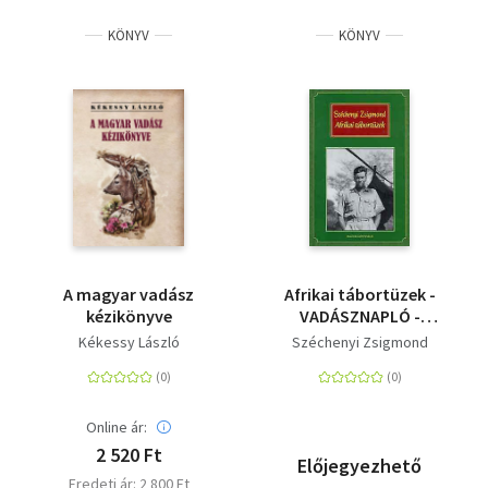
KÖNYV
KÖNYV
A magyar vadász
Afrikai tábortüzek -
kézikönyve
VADÁSZNAPLÓ -
KIVONATOK 1932-1934
Kékessy László
Széchenyi Zsigmond
Online ár:
2 520 Ft
Előjegyezhető
Eredeti ár: 2 800 Ft