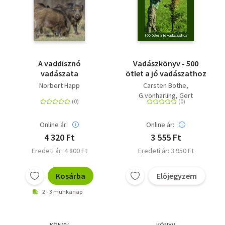
A vaddisznó
Vadászkönyv - 500
vadászata
ötlet a jó vadászathoz
Norbert Happ
Carsten Bothe
G.vonharling, Gert
Online ár:
Online ár:
4 320 Ft
3 555 Ft
Eredeti ár: 4 800 Ft
Eredeti ár: 3 950 Ft
Kosárba
Előjegyzem
2 - 3 munkanap