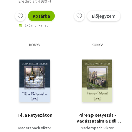
Eredeti ár: 4 980 Ft
Vallás
Kosárba
Előjegyzem
Egyéb
2 - 3 munkanap
KÖNYV
KÖNYV
Tél a Retyezáton
Páreng-Retyezát -
Vadászataim a Déli-
Kárpátokban
Maderspach Viktor
Maderspach Viktor