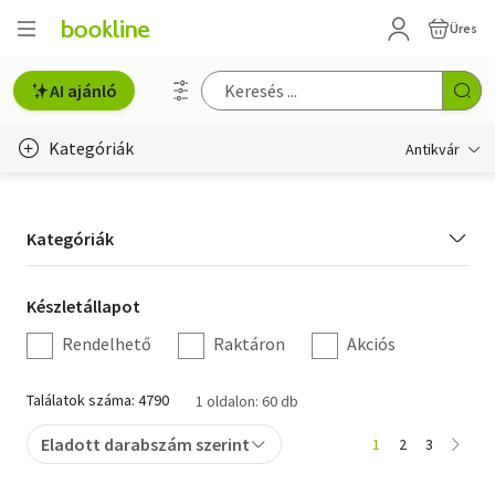
Üres
AI ajánló
Kategóriák
Antikvár
Metszet
Kategória
Kategóriák
Régi képeslap
szűrés
Életmód, egészség
Készletállapot
Készletállapot
szűrés
Rendelhető
Raktáron
Akciós
Erotika
Gyermek- és ifjúsági
Találatok száma: 4790
1 oldalon: 60 db
Hobbi, szabadidő
Eladott darabszám szerint
1
2
3
Idegen nyelvű