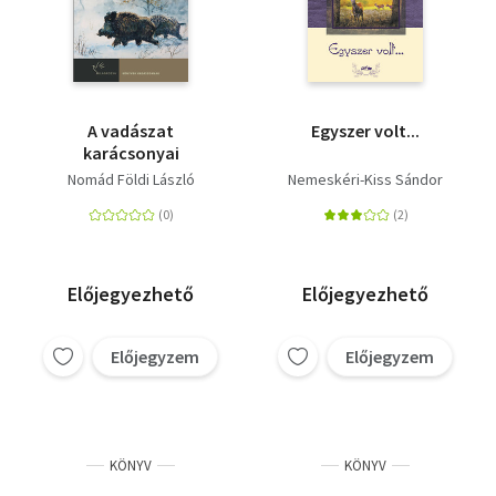
A vadászat
Egyszer volt...
karácsonyai
Nomád Földi László
Nemeskéri-Kiss Sándor
Előjegyezhető
Előjegyezhető
Előjegyzem
Előjegyzem
KÖNYV
KÖNYV