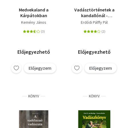
Medvekaland a
Vadásztörténetek a
Kárpátokban
kandallónál -
Fényképfelvételekkel
Kemény János
Erdődi Pálffy Pál
Előjegyezhető
Előjegyezhető
Előjegyzem
Előjegyzem
KÖNYV
KÖNYV