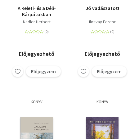
A Keleti- és a Déli-
Jó vadászatot!
Kárpátokban
Nadler Herbert
Ilosvay Ferenc
Előjegyezhető
Előjegyezhető
Előjegyzem
Előjegyzem
KÖNYV
KÖNYV