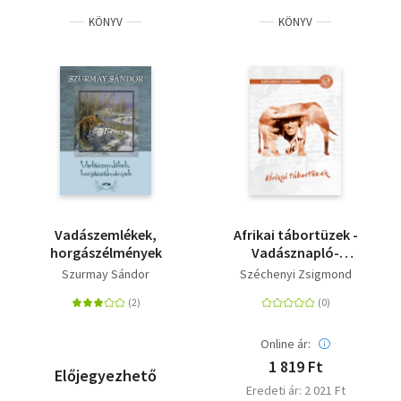
KÖNYV
KÖNYV
Vadászemlékek,
Afrikai tábortüzek -
horgászélmények
Vadásznapló-
kivonatok 1932-1934
Szurmay Sándor
Széchenyi Zsigmond
Online ár:
1 819 Ft
Előjegyezhető
Eredeti ár: 2 021 Ft