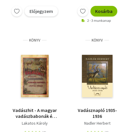
Előjegyzem
Kosárba
2 - 3 munkanap
KÖNYV
KÖNYV
Vadászhit - A magyar
Vadásznapló 1935-
vadászbabonák és
1936
hiedelmek kultusza
Lakatos Károly
Nadler Herbert