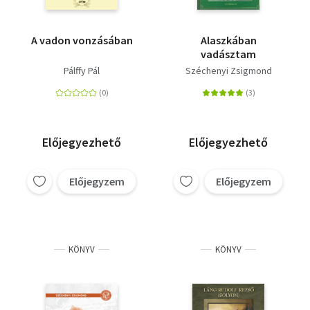
A vadon vonzásában
Alaszkában
vadásztam
Pálffy Pál
Széchenyi Zsigmond
Előjegyezhető
Előjegyezhető
Előjegyzem
Előjegyzem
KÖNYV
KÖNYV