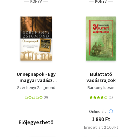
KÖNYV
KÖNYV
Ünnepnapok - Egy
Mulattató
magyar vadász
vadászrajzok
hitvallása - második
Széchenyi Zsigmond
Bársony István
rész
Online ár:
1 890 Ft
Előjegyezhető
Eredeti ár: 2 100 Ft