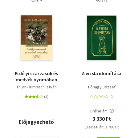
KÖNYV
KÖNYV
Erdélyi szarvasok és
A vizsla idomítása
medvék nyomában
Thurn-Rumbach István
Fónagy József
Online ár:
3 330 Ft
Előjegyezhető
Eredeti ár: 3 700 Ft