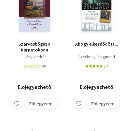
Szarvasbőgés a
Ahogy elkezdődött...
Kárpátokban
J.lányi András
Széchenyi Zsigmond
Előjegyezhető
Előjegyezhető
Előjegyzem
Előjegyzem