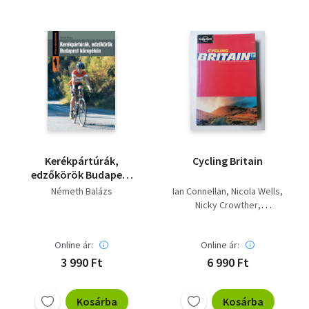
Kerékpártúrák,
Cycling Britain
edzőkörök Budapest
környékén
Németh Balázs
Ian Connellan
Nicola Wells
Nicky Crowther
Ian Duckworth
Online ár:
Online ár:
3 990 Ft
6 990 Ft
Kosárba
Kosárba