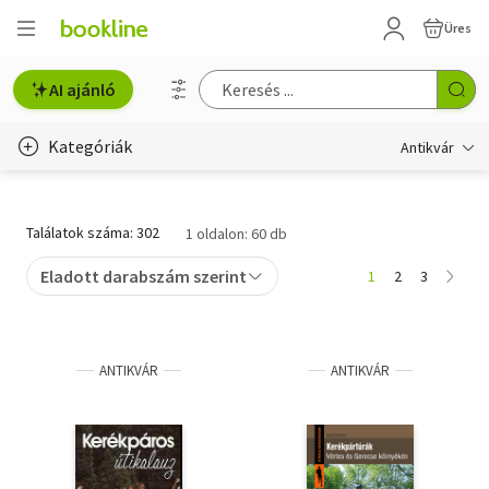
Üres
AI ajánló
Kategóriák
Antikvár
Metszet
Találatok száma: 302
1 oldalon: 60 db
Régi képeslap
Eladott darabszám szerint
1
2
3
Életmód, egészség
Erotika
ANTIKVÁR
ANTIKVÁR
Gyermek- és ifjúsági
Hobbi, szabadidő
Idegen nyelvű