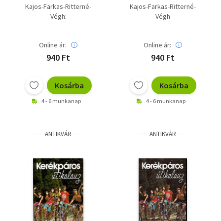
kerékpárutakkal
Kajos-Farkas-Ritterné-
Kajos-Farkas-Ritterné-
Végh:
Végh
Online ár:
Online ár:
940 Ft
940 Ft
Kosárba
Kosárba
4 - 6 munkanap
4 - 6 munkanap
ANTIKVÁR
ANTIKVÁR