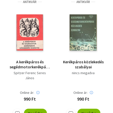
ANTIKVÁR
ANTIKVÁR
A kerékpáros és
Kerékpáros közlekedés
segédmotorkerékpáros
szabályai
közlekedés szabályai
Spitzer Ferenc Seres
nincs megadva
János
Online ár:
Online ár:
990 Ft
990 Ft