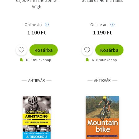
Kajos-Farkas-Ritterné-
Susan és Herman Mills
Végh
Online ár:
Online ár:
1 100 Ft
1 190 Ft
Kosárba
Kosárba
6 - 8 munkanap
6 - 8 munkanap
ANTIKVÁR
ANTIKVÁR