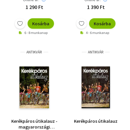
1 290 Ft
1 390 Ft
Kosárba
Kosárba
6 - 8 munkanap
4 - 6 munkanap
ANTIKVÁR
ANTIKVÁR
Kerékpáros útikalauz -
Kerékpáros útikalauz
magyarországi