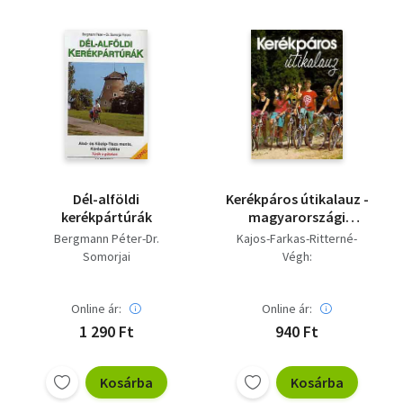
Vallás
Egyéb
Dél-alföldi
Kerékpáros útikalauz -
kerékpártúrák
magyarországi
kerékpárutakkal
Bergmann Péter-Dr.
Kajos-Farkas-Ritterné-
Somorjai
Végh:
Online ár:
Online ár:
1 290 Ft
940 Ft
Kosárba
Kosárba