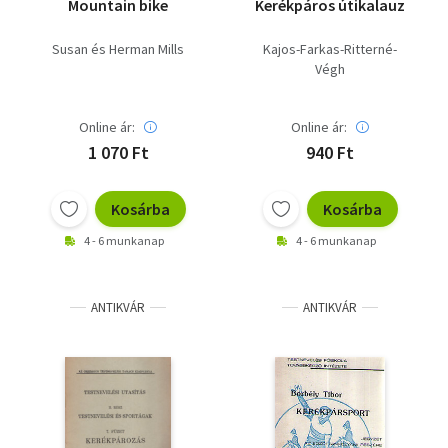
Mountain bike
Kerékpáros útikalauz
Susan és Herman Mills
Kajos-Farkas-Ritterné-
Végh
Online ár:
Online ár:
1 070 Ft
940 Ft
Kosárba
Kosárba
4 - 6 munkanap
4 - 6 munkanap
ANTIKVÁR
ANTIKVÁR