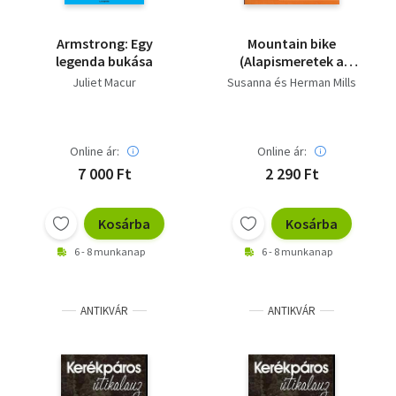
Armstrong: Egy
Mountain bike
legenda bukása
(Alapismeretek a
hegyikerékpár
Juliet Macur
Susanna és Herman Mills
felépítéséhez és
kezeléséhez)
Online ár:
Online ár:
7 000 Ft
2 290 Ft
Kosárba
Kosárba
6 - 8 munkanap
6 - 8 munkanap
ANTIKVÁR
ANTIKVÁR