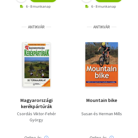
6 - 8 munkanap
6 - 8 munkanap
ANTIKVÁR
ANTIKVÁR
Magyarországi
Mountain bike
kerékpártúrák
Csordás Viktor-Fehér
Susan és Herman Mills
György
Online ár:
Online ár: