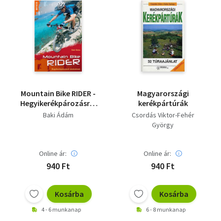
Mountain Bike RIDER -
Magyarországi
Hegyikerékpározásról
kerékpártúrák
mindenkinek
Baki Ádám
Csordás Viktor-Fehér
György
Online ár:
Online ár:
940 Ft
940 Ft
Kosárba
Kosárba
4 - 6 munkanap
6 - 8 munkanap