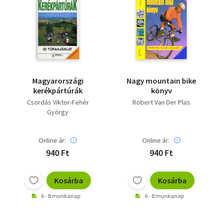
Magyarországi
Nagy mountain bike
kerékpártúrák
könyv
Csordás Viktor-Fehér
Robert Van Der Plas
György
Online ár:
Online ár:
940 Ft
940 Ft
Kosárba
Kosárba
6 - 8 munkanap
6 - 8 munkanap