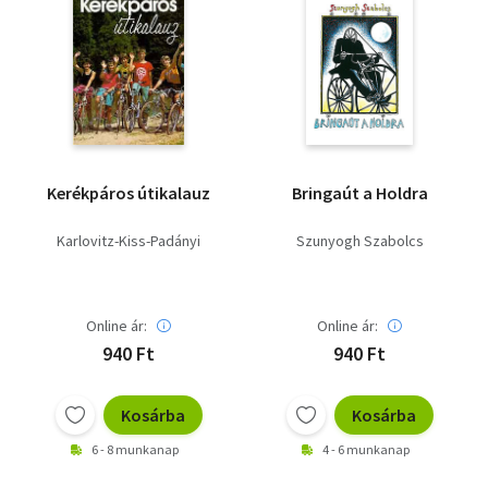
Kerékpáros útikalauz
Bringaút a Holdra
Karlovitz-Kiss-Padányi
Szunyogh Szabolcs
Online ár:
Online ár:
940 Ft
940 Ft
Kosárba
Kosárba
6 - 8 munkanap
4 - 6 munkanap