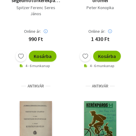
segédmotorkerékpáros
örömei
közlekedés szabályai
Spitzer Ferenc Seres
Peter Konopka
János
Online ár:
Online ár:
990 Ft
1 430 Ft
Kosárba
Kosárba
4 - 6 munkanap
4 - 6 munkanap
ANTIKVÁR
ANTIKVÁR