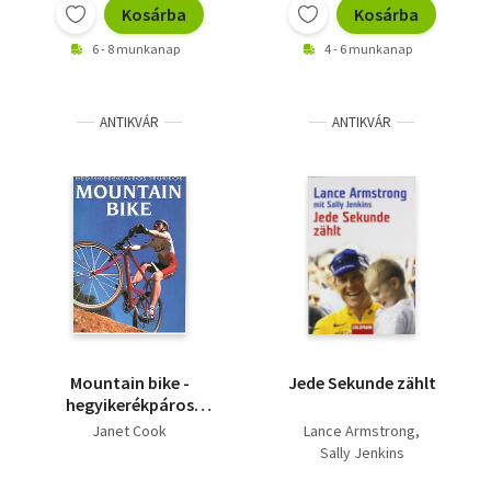
Kosárba
Kosárba
6 - 8 munkanap
4 - 6 munkanap
ANTIKVÁR
ANTIKVÁR
Mountain bike -
Jede Sekunde zählt
hegyikerékpáros
trükkök
Janet Cook
Lance Armstrong
Sally Jenkins