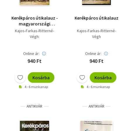
Kerékpáros útikalauz -
Kerékpáros útikalauz
magyarországi
kerékpárutakkal
Kajos-Farkas-Ritterné-
Kajos-Farkas-Ritterné-
Végh:
Végh
Online ár:
Online ár:
940 Ft
940 Ft
Kosárba
Kosárba
4 - 6 munkanap
4 - 6 munkanap
ANTIKVÁR
ANTIKVÁR