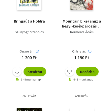
Bringaút a Holdra
Mountain bike (amiz a
hegyi-kerékpározásról
tudni kell)
Szunyogh Szabolcs
Körmendi Ádám
Online ár:
Online ár:
1 200 Ft
1 190 Ft
Kosárba
Kosárba
6 - 8 munkanap
6 - 8 munkanap
ANTIKVÁR
ANTIKVÁR