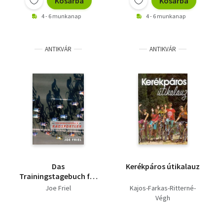
Kosárba
Kosárba
4 - 6 munkanap
4 - 6 munkanap
ANTIKVÁR
ANTIKVÁR
Das
Kerékpáros útikalauz
Trainingstagebuch für
Radsportler
Joe Friel
Kajos-Farkas-Ritterné-
Végh