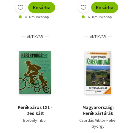
Kosárba
Kosárba
4 - 6 munkanap
6 - 8 munkanap
ANTIKVÁR
ANTIKVÁR
Kerékpáros 1X1 -
Magyarországi
Dedikált
kerékpártúrák
Borbély Tibor
Csordás Viktor-Fehér
György