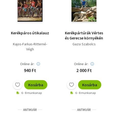
Irodalom
Kotta
Minikönyv
Kerékpáros útikalauz
Kerékpártúrák Vértes
és Gerecse környékén
Művészet
Kajos-Farkas-Ritterné-
Gazsi Szabolcs
Végh
Szakkönyv
Online ár:
Online ár:
Szótár, nyelvkönyv
940 Ft
2 000 Ft
Tankönyv, segédkönyv
Kosárba
Kosárba
Társadalomtudomány
6 - 8 munkanap
6 - 8 munkanap
Természettudomány
Történelem
ANTIKVÁR
ANTIKVÁR