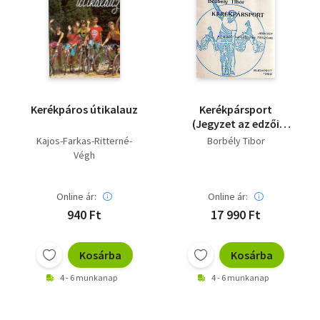
Kerékpáros útikalauz
Kerékpársport
(Jegyzet az edzői
tanfolyam részére)
Kajos-Farkas-Ritterné-
Borbély Tibor
Végh
Online ár:
Online ár:
940 Ft
17 990 Ft
Kosárba
Kosárba
4 - 6 munkanap
4 - 6 munkanap