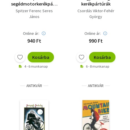
segédmotorkerékpáros
kerékpártúrák
közlekedés szabályai
Spitzer Ferenc Seres
Csordás Viktor-Fehér
János
György
Online ár:
Online ár:
940 Ft
990 Ft
Kosárba
Kosárba
4 - 6 munkanap
6 - 8 munkanap
ANTIKVÁR
ANTIKVÁR