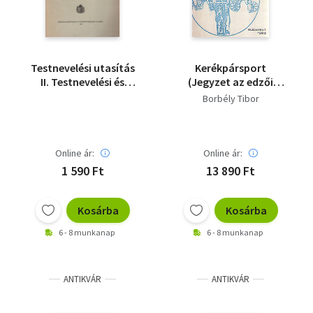
Testnevelési utasítás
Kerékpársport
II. Testnevelési és
(Jegyzet az edzői
sportágak 7.füzet
tanfolyam részére) -
Borbély Tibor
Kerékpározás
300 példányban
Online ár:
Online ár:
1 590 Ft
13 890 Ft
Kosárba
Kosárba
6 - 8 munkanap
6 - 8 munkanap
ANTIKVÁR
ANTIKVÁR