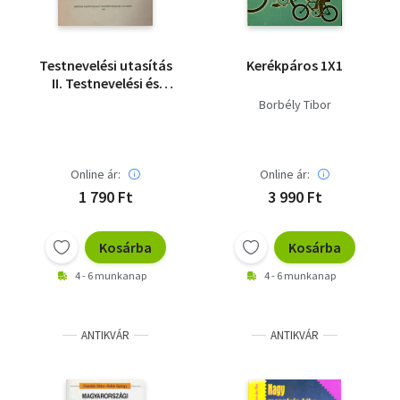
Testnevelési utasítás
Kerékpáros 1X1
II. Testnevelési és
sportágak 7.füzet
Borbély Tibor
Kerékpározás
Online ár:
Online ár:
1 790 Ft
3 990 Ft
Kosárba
Kosárba
4 - 6 munkanap
4 - 6 munkanap
ANTIKVÁR
ANTIKVÁR