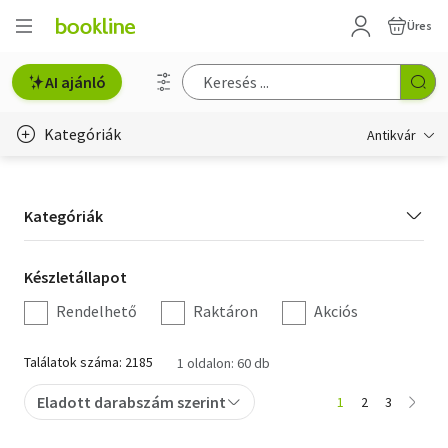
Üres
AI ajánló
Kategóriák
Antikvár
Metszet
Kategória
Kategóriák
Régi képeslap
szűrés
Életmód, egészség
Készletállapot
Készletállapot
szűrés
Rendelhető
Raktáron
Akciós
Erotika
Gyermek- és ifjúsági
Találatok száma: 2185
1 oldalon: 60 db
Hobbi, szabadidő
Eladott darabszám szerint
1
2
3
Idegen nyelvű