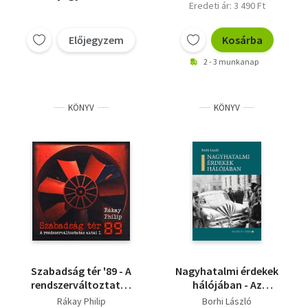
Eredeti ár: 3 490 Ft
Előjegyzem
Kosárba
2 - 3 munkanap
KÖNYV
KÖNYV
Szabadság tér '89 - A
Nagyhatalmi érdekek
rendszerváltoztatás
hálójában - Az
aktái I.
Egyesült Államok és
Rákay Philip
Borhi László