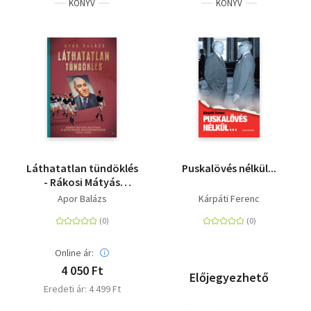
KÖNYV
KÖNYV
Láthatatlan tündöklés
Puskalövés nélkül...
- Rákosi Mátyás
kultusza a sztálinista
Apor Balázs
Kárpáti Ferenc
Magyarországon
(1945-1956)
Online ár:
4 050 Ft
Előjegyezhető
Eredeti ár: 4 499 Ft