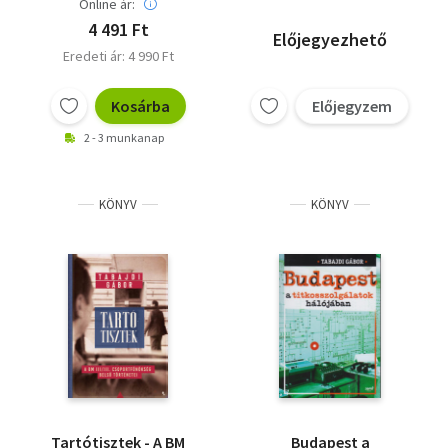
Online ár:
4 491 Ft
Előjegyezhető
Eredeti ár: 4 990 Ft
Kosárba
Előjegyzem
2 - 3 munkanap
KÖNYV
KÖNYV
Tartótisztek - A BM
Budapest a