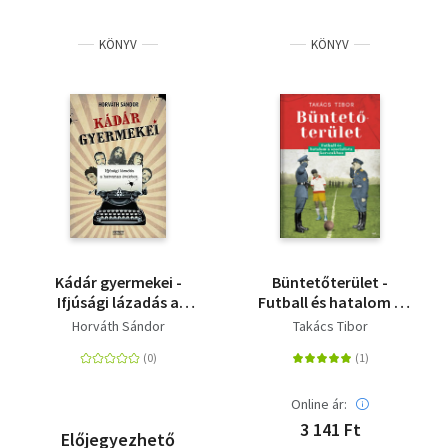
KÖNYV
KÖNYV
Kádár gyermekei -
Büntetőterület -
Ifjúsági lázadás a
Futball és hatalom a
hatvanas években
szocialista
Horváth Sándor
Takács Tibor
korszakban
Online ár:
3 141 Ft
Előjegyezhető