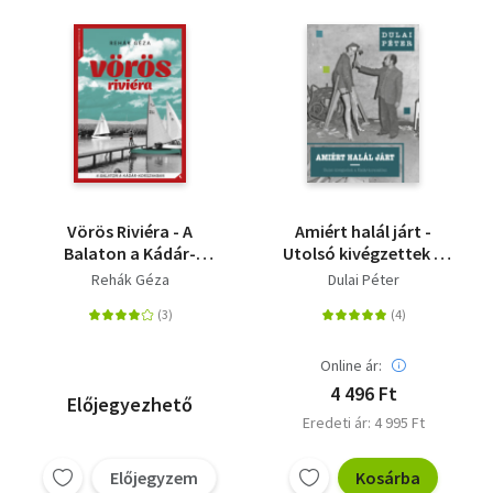
Vörös Riviéra - A
Amiért halál járt -
Balaton a Kádár-
Utolsó kivégzettek a
korszakban
Kádár-korszakban
Rehák Géza
Dulai Péter
Online ár:
4 496 Ft
Előjegyezhető
Eredeti ár: 4 995 Ft
Előjegyzem
Kosárba