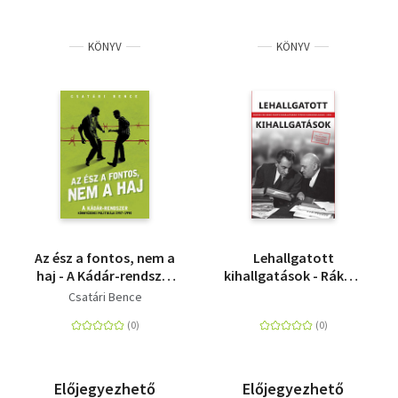
KÖNYV
KÖNYV
Az ész a fontos, nem a
Lehallgatott
haj - A Kádár-rendszer
kihallgatások - Rákosi
könnyűzenei politikája
és Gerő
Csatári Bence
pártvizsgálatának
titkos hangszalagjai,
1962 - DVD melléklettel
Előjegyezhető
Előjegyezhető