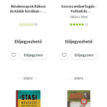
Mindennapok Rákosi
Szoros emberfogás -
és Kádár korában - ÚJ
Futball és
UTAK A SZOCIALISTA
állambiztonság a
Takács Tibor
KORSZAK
Kádár-korszakban
KUTATÁSÁBAN
Előjegyezhető
Előjegyezhető
Előjegyzem
Előjegyzem
KÖNYV
KÖNYV