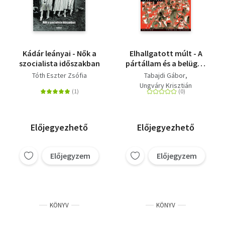
Kádár leányai - Nők a
Elhallgatott múlt - A
szocialista időszakban
pártállam és a belügy -
A politikai rendőrség
Tóth Eszter Zsófia
Tabajdi Gábor
működése
Ungváry Krisztián
Magyarországon 1956-
1990
Előjegyezhető
Előjegyezhető
Előjegyzem
Előjegyzem
KÖNYV
KÖNYV