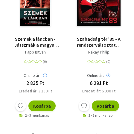
Szemek a láncban -
Szabadság tér '89 - A
Játszmák a magyar
rendszerváltoztatás
állambiztonság
aktái II.
Papp István
Rákay Philip
történetében
Online ár:
Online ár:
2 835 Ft
6 291 Ft
Eredeti ár: 3 150 Ft
Eredeti ár: 6 990 Ft
Kosárba
Kosárba
2 - 3 munkanap
2 - 3 munkanap