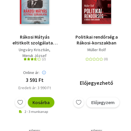
Rákosi Mátyás
Politikai rendőrség a
eltitkolt szolgálatai -
Rákosi-korszakban
Egy sztálinista
Ungváry Krisztián
Müller Rolf
diktátor börtönben,
Meruk József
jólétben és
száműzetésben
Online ár:
3 591 Ft
Előjegyezhető
Eredeti ár: 3 990 Ft
Kosárba
Előjegyzem
2 - 3 munkanap