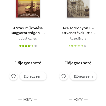
A Stasi működése
Acélsodrony 50 II. -
Magyarországon - A
Ötvenes évek 1955-
keletnémet és a
1957
Jobst Ágnes
Aczél Endre
magyar
állambiztonság
kapcsolata 1955-1989
Előjegyezhető
Előjegyezhető
Előjegyzem
Előjegyzem
KÖNYV
KÖNYV