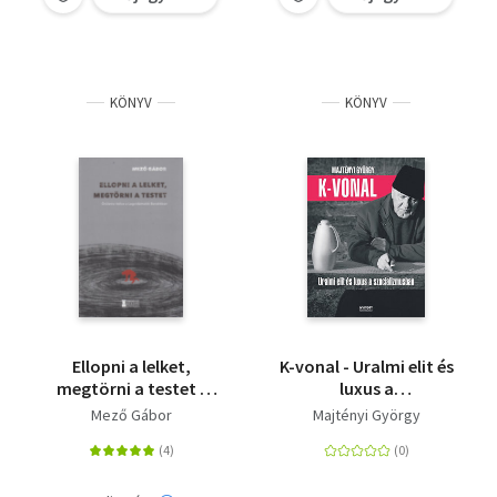
KÖNYV
KÖNYV
Ellopni a lelket,
K-vonal - Uralmi elit és
megtörni a testet -
luxus a
Őrületre ítélve a
szocializmusban
Mező Gábor
Majtényi György
Legvidámabb
Barakkban