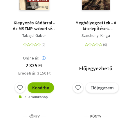
Kiegyezés Kádárral -
Megbélyegzettek - A
Az MSZMP szövetségi
kitelepítések
politikája (1956-1963)
története
Tabajdi Gábor
Széchenyi Kinga
Online ár:
2 835 Ft
Előjegyezhető
Eredeti ár: 3 150 Ft
Kosárba
Előjegyzem
2 - 3 munkanap
KÖNYV
KÖNYV