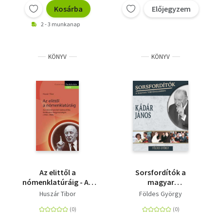
Kosárba
Előjegyzem
2 - 3 munkanap
KÖNYV
KÖNYV
Az elittől a
Sorsfordítók a
nómenklatúráig - Az
magyar
intézményesített
történelemben - Kádár
Huszár Tibor
Földes György
káderpolitika
János
kialakulása