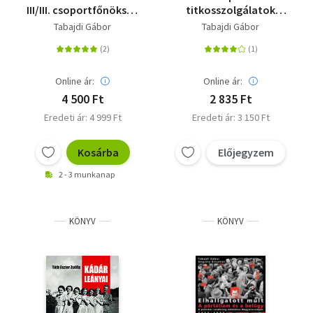
III/III. csoportfőnökség
titkosszolgálatok
belső történetei
hálójában 1945-1989
Tabajdi Gábor
Tabajdi Gábor
Online ár:
Online ár:
4 500 Ft
2 835 Ft
Eredeti ár: 4 999 Ft
Eredeti ár: 3 150 Ft
Kosárba
Előjegyzem
2 - 3 munkanap
KÖNYV
KÖNYV