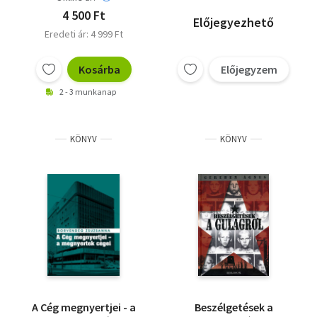
4 500 Ft
Előjegyezhető
Eredeti ár: 4 999 Ft
Kosárba
Előjegyzem
2 - 3 munkanap
KÖNYV
KÖNYV
A Cég megnyertjei - a
Beszélgetések a