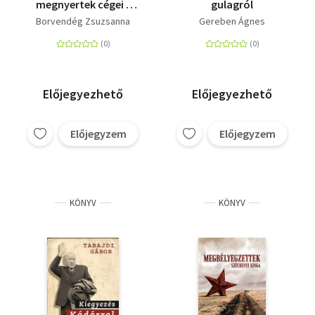
megnyertek cégei -
gulagról
Titkosszolgálati
Borvendég Zsuzsanna
Gereben Ágnes
vállalatalapítások és
valutakitermelés a
Kádár-rendszer idején
Előjegyezhető
Előjegyezhető
Előjegyzem
Előjegyzem
KÖNYV
KÖNYV