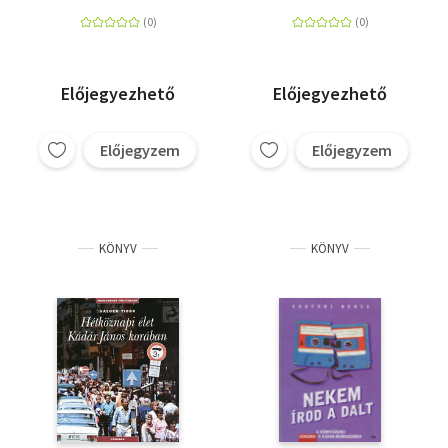
Magyarország
kapcsolata a második
világháborútól a
rendszerváltásig
Előjegyezhető
Előjegyezhető
Előjegyzem
Előjegyzem
KÖNYV
KÖNYV