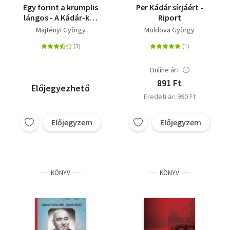
Egy forint a krumplis
Per Kádár sírjáért -
lángos - A Kádár-kor
Riport
társadalma
Majtényi György
Moldova György
Online ár:
891 Ft
Előjegyezhető
Eredeti ár: 990 Ft
Előjegyzem
Előjegyzem
KÖNYV
KÖNYV