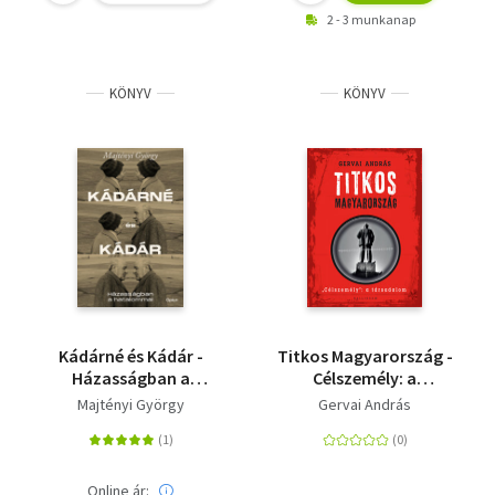
2 - 3 munkanap
KÖNYV
KÖNYV
Kádárné és Kádár -
Titkos Magyarország -
Házasságban a
Célszemély: a
hatalommal
társadalom
Majtényi György
Gervai András
Online ár: