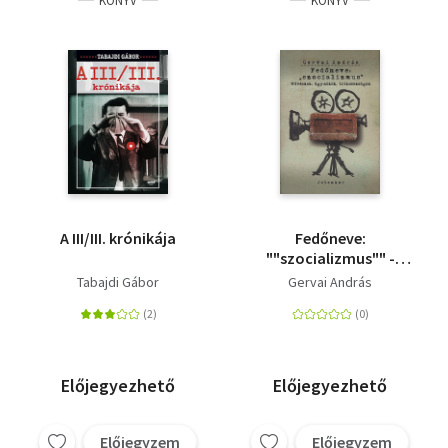
KÖNYV
KÖNYV
A III/III. krónikája
Fedőneve:
""szocializmus"" -
Művészek, ügynökök,
Tabajdi Gábor
Gervai András
titkosszolgák
Előjegyezhető
Előjegyezhető
Előjegyzem
Előjegyzem