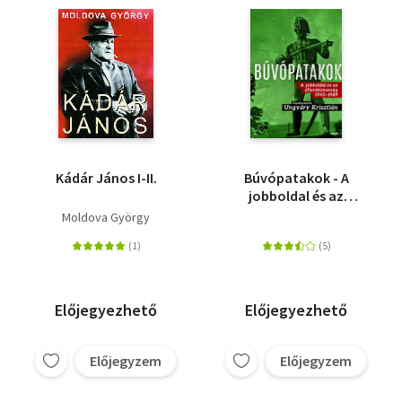
Kádár János I-II.
Búvópatakok - A
jobboldal és az
állambiztonság 1945-
Moldova György
1989
Előjegyezhető
Előjegyezhető
Előjegyzem
Előjegyzem