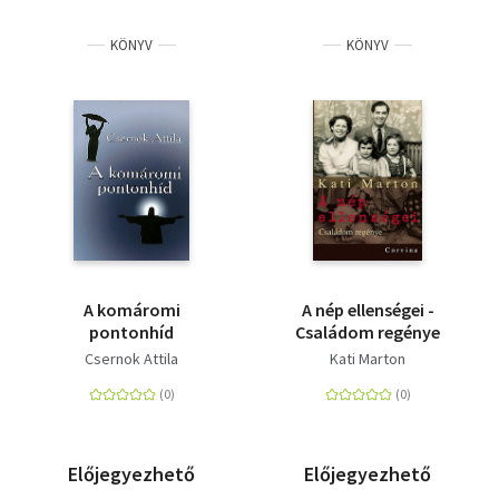
Irodalom
KÖNYV
KÖNYV
Kotta
Minikönyv
Művészet
Szakkönyv
Szótár, nyelvkönyv
A komáromi
A nép ellenségei -
Tankönyv, segédkönyv
pontonhíd
Családom regénye
Csernok Attila
Kati Marton
Társadalomtudomány
Természettudomány
Előjegyezhető
Előjegyezhető
Történelem