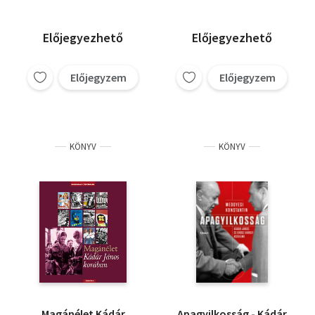
Magyarországon
(1945-1989)
Előjegyezhető
Előjegyezhető
Előjegyzem
Előjegyzem
KÖNYV
KÖNYV
Magánélet Kádár
Apagyilkosság - Kádár