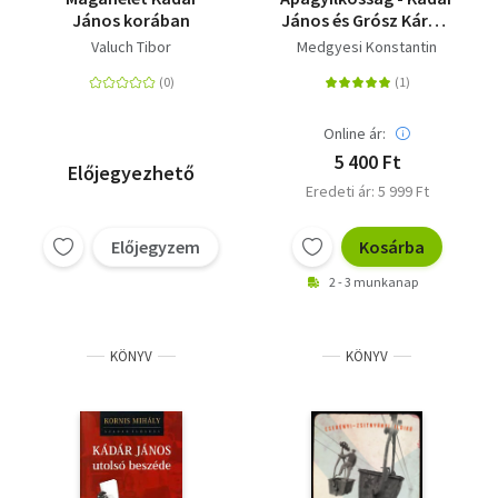
János korában
János és Grósz Károly
küzdelme
Valuch Tibor
Medgyesi Konstantin
Online ár:
5 400 Ft
Előjegyezhető
Eredeti ár: 5 999 Ft
Előjegyzem
Kosárba
2 - 3 munkanap
KÖNYV
KÖNYV