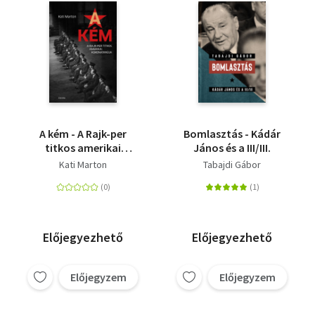
A kém - A Rajk-per
Bomlasztás - Kádár
titkos amerikai
János és a III/III.
koronatanúja
Kati Marton
Tabajdi Gábor
Előjegyezhető
Előjegyezhető
Előjegyzem
Előjegyzem