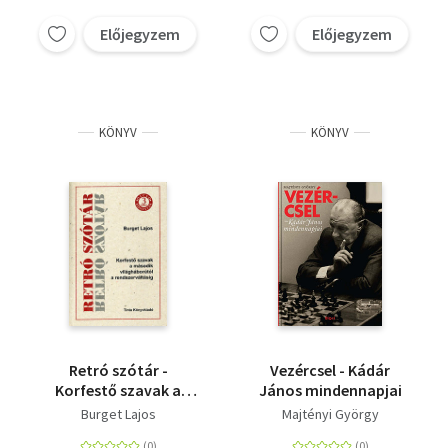
Vallás
Előjegyzem
Előjegyzem
Egyéb
KÖNYV
KÖNYV
Retró szótár -
Vezércsel - Kádár
Korfestő szavak a
János mindennapjai
második
Burget Lajos
Majtényi György
világháborútól a