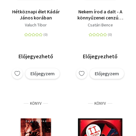
Hétköznapi élet Kádár
Nekem írod a dalt - A
János korában
könnyűzenei cenzúra
a Kádár- rendszerben
Valuch Tibor
Csatári Bence
Előjegyezhető
Előjegyezhető
Előjegyzem
Előjegyzem
KÖNYV
KÖNYV