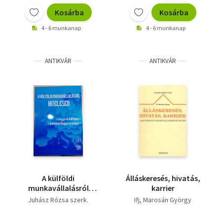
Kosárba
Kosárba
4 - 6 munkanap
4 - 6 munkanap
ANTIKVÁR
ANTIKVÁR
A külföldi
Álláskeresés, hivatás,
munkavállalásról
karrier
hitelesen
Juhász Rózsa szerk.
Ifj, Marosán György