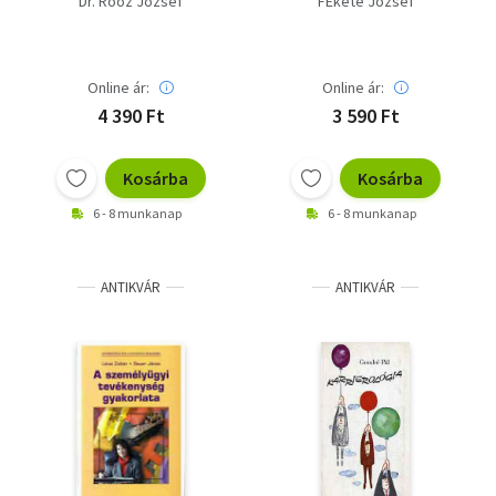
Dr. Roóz József
FEkete József
munkaszervezetekben
Online ár:
Online ár:
4 390 Ft
3 590 Ft
Kosárba
Kosárba
6 - 8 munkanap
6 - 8 munkanap
ANTIKVÁR
ANTIKVÁR