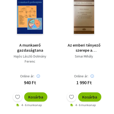
A munkaerő
Az emberi tényező
gazdaságtana
szerepe a
világgazdaságban az
Hajós László Dolmány
Simai Mihály
1980-as években
Ferenc
Online ár:
Online ár:
940 Ft
1 990 Ft
Kosárba
Kosárba
4 - 6 munkanap
4 - 6 munkanap