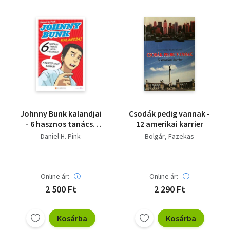
Vallás
Egyéb
Johnny Bunk kalandjai
Csodák pedig vannak -
- 6 hasznos tanács,
12 amerikai karrier
hogy megtaláld a
Daniel H. Pink
Bolgár
Fazekas
neked való munkát
Online ár:
Online ár:
2 500 Ft
2 290 Ft
Kosárba
Kosárba