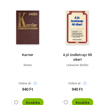
Karrier
A jó önéletrajz fél
siker!
Raten
Linkemer Bobbi
Online ár:
Online ár:
940 Ft
940 Ft
Kosárba
Kosárba