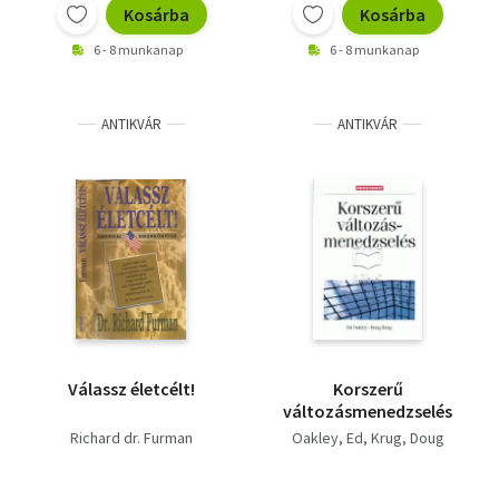
Kosárba
Kosárba
6 - 8 munkanap
6 - 8 munkanap
ANTIKVÁR
ANTIKVÁR
Válassz életcélt!
Korszerű
változásmenedzselés
Richard dr. Furman
Oakley, Ed
Krug, Doug