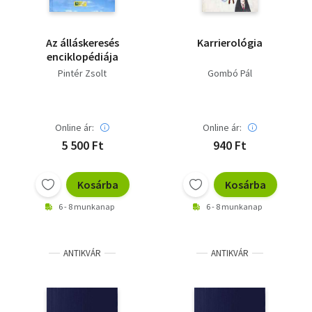
Az álláskeresés
Karrierológia
enciklopédiája
Pintér Zsolt
Gombó Pál
Online ár:
Online ár:
5 500 Ft
940 Ft
Kosárba
Kosárba
6 - 8 munkanap
6 - 8 munkanap
ANTIKVÁR
ANTIKVÁR