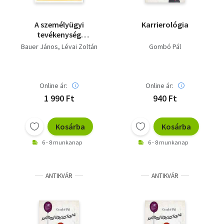
A személyügyi
Karrierológia
tevékenység
gyakorlata
Bauer János
Lévai Zoltán
Gombó Pál
Online ár:
Online ár:
1 990 Ft
940 Ft
Kosárba
Kosárba
6 - 8 munkanap
6 - 8 munkanap
ANTIKVÁR
ANTIKVÁR