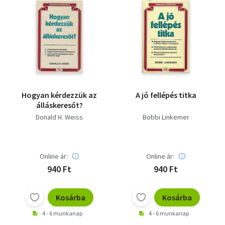
Hogyan kérdezzük az
A jó fellépés titka
álláskeresőt?
Donald H. Weiss
Bobbi Linkemer
Online ár:
Online ár:
940 Ft
940 Ft
Kosárba
Kosárba
4 - 6 munkanap
4 - 6 munkanap