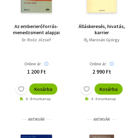
Az emberierőforrás-
Álláskeresés, hivatás,
menedzsment alapjai
karrier
Dr. Roóz József
Ifj, Marosán György
Online ár:
Online ár:
1 200 Ft
2 990 Ft
Kosárba
Kosárba
6 - 8 munkanap
4 - 6 munkanap
ANTIKVÁR
ANTIKVÁR