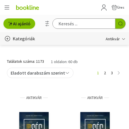
Üres
AI ajánló
Kategóriák
Antikvár
Metszet
Találatok száma: 1173
1 oldalon: 60 db
Régi képeslap
Eladott darabszám szerint
1
2
3
Életmód, egészség
Erotika
ANTIKVÁR
ANTIKVÁR
Gyermek- és ifjúsági
Hobbi, szabadidő
Idegen nyelvű