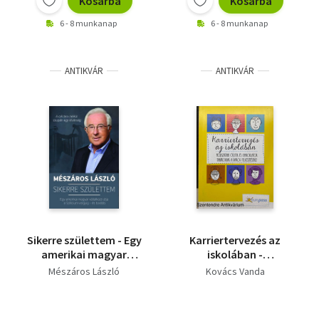
Kosárba
Kosárba
6 - 8 munkanap
6 - 8 munkanap
ANTIKVÁR
ANTIKVÁR
Sikerre születtem - Egy
Karriertervezés az
amerikai magyar
iskolában -
vállalkozó útja a
Módszertani ötletek és
Mészáros László
Kovács Vanda
Szilícium-völgyig - és
gyakorlatok
tovább
tanároknak a diákok
felkészítéséhez