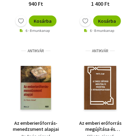
940 Ft
1 400 Ft
Kosárba
Kosárba
6 - 8 munkanap
6 - 8 munkanap
ANTIKVÁR
ANTIKVÁR
Az emberierőforrás-
Az emberi erőforrás
menedzsment alapjai
megújítása és
mozgosítása a