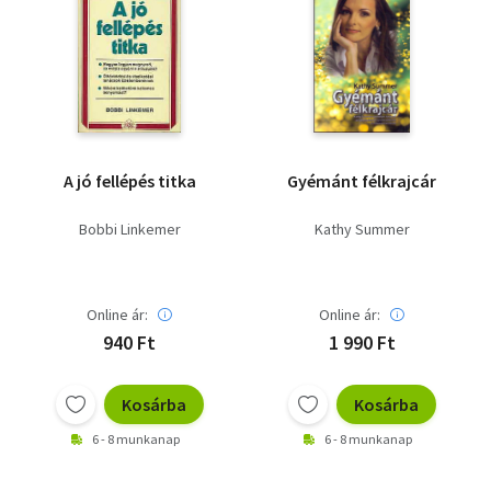
A jó fellépés titka
Gyémánt félkrajcár
Bobbi Linkemer
Kathy Summer
Online ár:
Online ár:
940 Ft
1 990 Ft
Kosárba
Kosárba
6 - 8 munkanap
6 - 8 munkanap