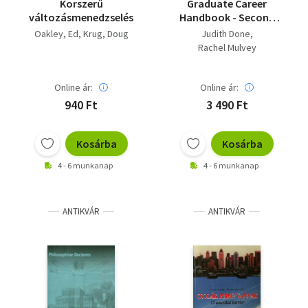
Korszerű
Graduate Career
változásmenedzselés
Handbook - Second
Edition - Brilliant
Oakley, Ed
Krug, Doug
Judith Done
Rachel Mulvey
Online ár:
Online ár:
940 Ft
3 490 Ft
Kosárba
Kosárba
4 - 6 munkanap
4 - 6 munkanap
ANTIKVÁR
ANTIKVÁR