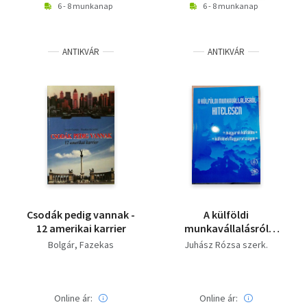
6 - 8 munkanap
6 - 8 munkanap
ANTIKVÁR
ANTIKVÁR
Csodák pedig vannak -
A külföldi
12 amerikai karrier
munkavállalásról
hitelesen
Bolgár
Fazekas
Juhász Rózsa szerk.
Online ár:
Online ár: