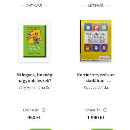
ANTIKVÁR
ANTIKVÁR
Mi legyek, ha még
Karriertervezés az
nagyobb leszek?
iskolában -
Módszertani ötletek és
Váry Annamária Dr.
Kovács Vanda
gyakorlatok
tanároknak a diákok
felkészítéséhez
Online ár:
Online ár:
950 Ft
1 990 Ft