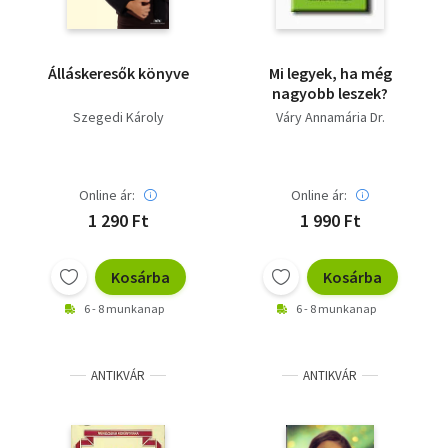
Álláskeresők könyve
Mi legyek, ha még
nagyobb leszek?
Szegedi Károly
Váry Annamária Dr.
Online ár:
Online ár:
1 290 Ft
1 990 Ft
Kosárba
Kosárba
6 - 8 munkanap
6 - 8 munkanap
ANTIKVÁR
ANTIKVÁR