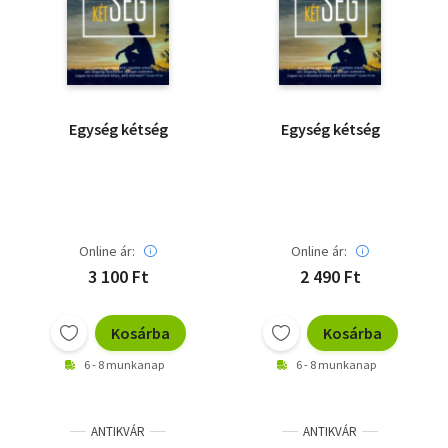
Irodalom
Kotta
Minikönyv
Egység kétség
Egység kétség
Művészet
Szakkönyv
Online ár:
Online ár:
Szótár, nyelvkönyv
3 100 Ft
2 490 Ft
Tankönyv, segédkönyv
Kosárba
Kosárba
Társadalomtudomány
6 - 8 munkanap
6 - 8 munkanap
Természettudomány
Történelem
ANTIKVÁR
ANTIKVÁR