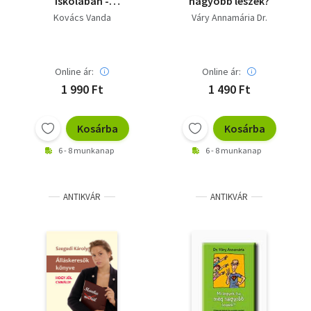
iskolában -
nagyobb leszek?
Módszertani ötletek és
Kovács Vanda
Váry Annamária Dr.
gyakorlatok
tanároknak a diákok
felkészítéséhez
Online ár:
Online ár:
1 990 Ft
1 490 Ft
Kosárba
Kosárba
6 - 8 munkanap
6 - 8 munkanap
ANTIKVÁR
ANTIKVÁR