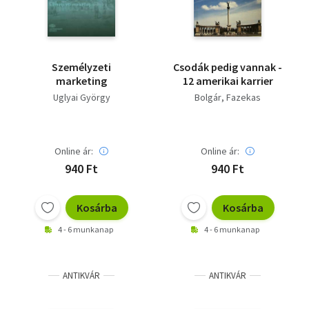
Személyzeti
Csodák pedig vannak -
marketing
12 amerikai karrier
Uglyai György
Bolgár
Fazekas
Online ár:
Online ár:
940 Ft
940 Ft
Kosárba
Kosárba
4 - 6 munkanap
4 - 6 munkanap
ANTIKVÁR
ANTIKVÁR