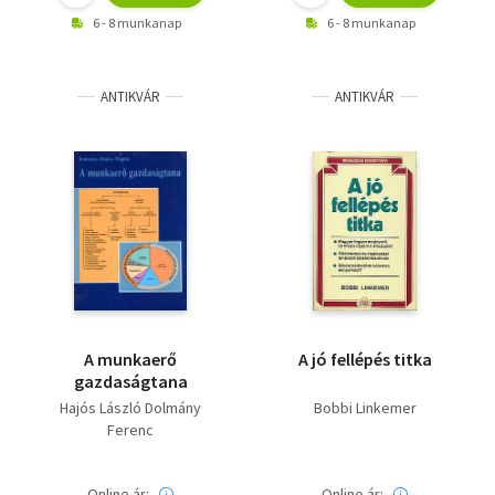
6 - 8 munkanap
6 - 8 munkanap
ANTIKVÁR
ANTIKVÁR
A munkaerő
A jó fellépés titka
gazdaságtana
Hajós László Dolmány
Bobbi Linkemer
Ferenc
Online ár:
Online ár: