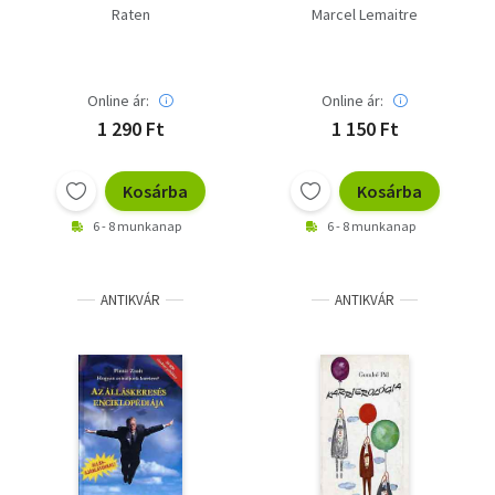
találjunk jó állást 30
Raten
Marcel Lemaitre
napon belül
Online ár:
Online ár:
1 290 Ft
1 150 Ft
Kosárba
Kosárba
6 - 8 munkanap
6 - 8 munkanap
ANTIKVÁR
ANTIKVÁR