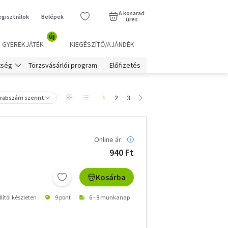
A kosarad
egisztrálok
Belépek
üres
új
GYEREKJÁTÉK
KIEGÉSZÍTŐ/AJÁNDÉK
Törzsvásárlói program
Előfizetés
tség
1
2
3
arabszám szerint
Online ár:
940 Ft
Kosárba
lítói készleten
9 pont
6 - 8 munkanap