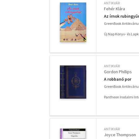
ANTIKVÁR
Fehér Klára
Az írnok rubingyű
GreenBook Antikvári
Új Nap Könyv- és Lapk
ANTIKVÁR
Gordon Phillips
A robbanó por
GreenBook Antikvári
Pantheon Irodalmi Int
ANTIKVÁR
Joyce Thompson