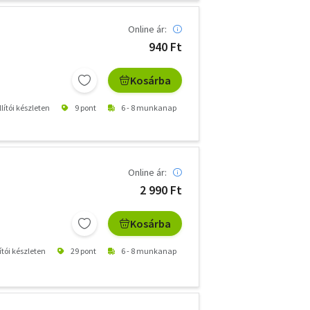
Online ár:
940 Ft
Kosárba
lítói készleten
9 pont
6 - 8 munkanap
Online ár:
2 990 Ft
Kosárba
ítói készleten
29 pont
6 - 8 munkanap