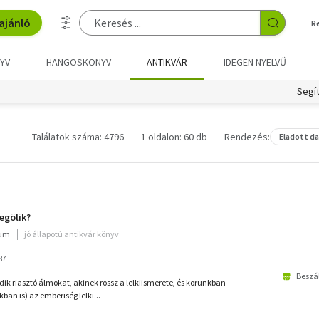
ajánló
R
YV
HANGOSKÖNYV
ANTIKVÁR
IDEGEN NYELVŰ
Segí
Találatok száma: 4796
1 oldalon: 60 db
Rendezés:
Eladott d
egölik?
ium
jó állapotú antikvár könyv
87
Beszál
modik riasztó álmokat, akinek rossz a lelkiismerete, és korunkban
ban is) az emberiség lelki...