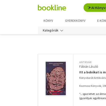
AI Könyv
KÖNYV
GYEREKKÖNYV
E-KÖN
Kategóriák
További
szűrők
ANTIKVÁR
Fábián László
Itt a bobókat is m
Könyvbarát Antikvár
Kozmosz Könyvek, 19
"... igaz lehet: az ál
(gyanítjuk: egyéb korok