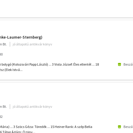
anke-Laumer-Sternberg)
m Bt.
jó állapotú antikvár könyv
80
i bolygó (Kolozsvári Papp László) ... 3 Viola József: Éles ellentét ... 18
Beszál
z (Elek Istvá...
m Bt.
jó állapotú antikvár könyv
82
Mária) ... 3 Szöcs Géza: Töredék ... 15 Heiner Rank: A szép Bella
Beszál
 16 Tábor Ádám: Özönv...