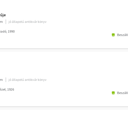
rűje
um
jó állapotú antikvár könyv
iadó, 1990
Beszáll
um
jó állapotú antikvár könyv
ézet, 1926
Beszáll