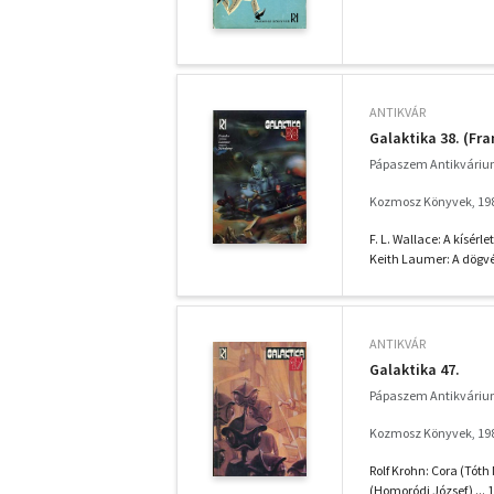
ANTIKVÁR
Galaktika 38. (Fr
Pápaszem Antikváriu
Kozmosz Könyvek, 19
F. L. Wallace: A kísérlet
Keith Laumer: A dögvés
ANTIKVÁR
Galaktika 47.
Pápaszem Antikváriu
Kozmosz Könyvek, 19
Rolf Krohn: Cora (Tóth 
(Homoródi József) ...