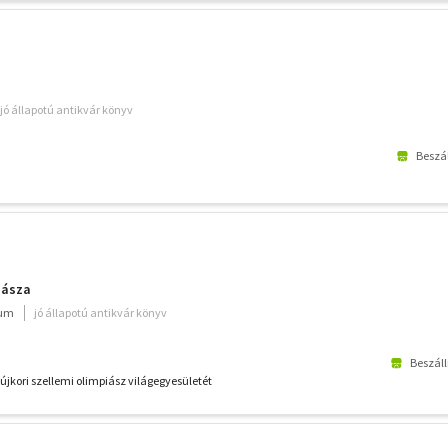
jó állapotú antikvár könyv
Beszál
iásza
ium
jó állapotú antikvár könyv
Beszáll
újkori szellemi olimpiász világegyesületét