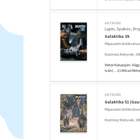
ANTIKVÁR
Lapin
Spakov
Dru
Galaktika 39.
Pápaszem Antikváriu
Kozmosz Könyvek, 19
Viktor Kolupajev: Vágy 
Iván) ... 21 Mihail Mihe
ANTIKVÁR
Galaktika 51 (Gau
Pápaszem Antikváriu
Kozmosz Könyvek, 19