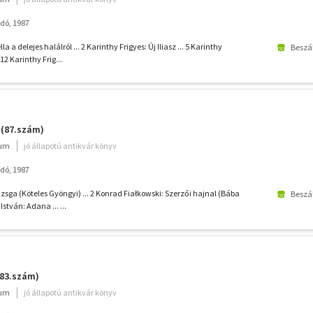
dó, 1987
a a delejes halálról ... 2 Karinthy Frigyes: Új Iliasz ... 5 Karinthy
Beszál
 12 Karinthy Frig...
 (87.szám)
ium
jó állapotú antikvár könyv
dó, 1987
izsga (Köteles Gyöngyi) ... 2 Konrad Fiałkowski: Szerzői hajnal (Bába
Beszál
István: Adana ... ...
(83.szám)
ium
jó állapotú antikvár könyv