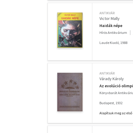
ANTIKVÁR
Victor Mally
Haidák népe
Hírös Antikvárium
Laude Kiadó, 1988
ANTIKVÁR
Várady Károly
Az evolúció olimp
Könyvbarát Antikvár
Budapest, 1932
Alapítsuk meg az első 