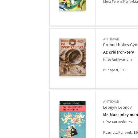
Móra Ferenc Könyvkia
ANTIKVÁR
Botond-bolics Gyö
Az orbitron-terv
Hírös Antikvárium
Budapest, 1986
ANTIKVÁR
Leonyiv Leonov
Mr. Mackinley me
Hírös Antikvárium
Kozmosz Könyvek, 19