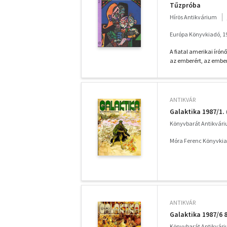
Tűzpróba
Hírös Antikvárium
Európa Könyvkiadó, 1
A fiatal amerikai író
az emberért, az ember
ANTIKVÁR
Galaktika 1987/1.
Könyvbarát Antikvár
Móra Ferenc Könyvkia
ANTIKVÁR
Galaktika 1987/6 
Könyvbarát Antikvár