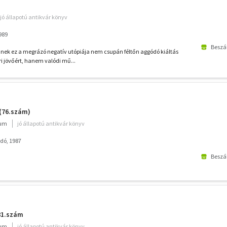
jó állapotú antikvár könyv
989
Beszál
nőnek ez a megrázó negatív utópiája nem csupán féltőn aggódó kiáltás
i jövőért, hanem valódi mű...
 (76.szám)
ium
jó állapotú antikvár könyv
dó, 1987
Beszál
81.szám
ium
jó állapotú antikvár könyv