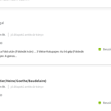
gal
m Bt.
jó állapotú antikvár könyv
80
Beszál
a Föld után (Földeák Iván) ... 3 Viktor Kolupajev: Az író gép (Földeák
jev: A gonos...
tier/Heine/Goethe/Baudelaire)
m Bt.
jó állapotú antikvár könyv
83
Beszál