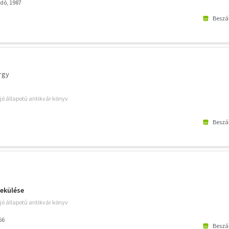
dó, 1987
Beszál
rgy
jó állapotú antikvár könyv
Beszál
nekülése
jó állapotú antikvár könyv
66
Beszál