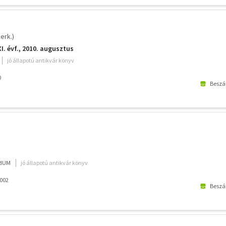
erk.)
I. évf., 2010. augusztus
jó állapotú antikvár könyv
0
Beszál
RIUM
jó állapotú antikvár könyv
2002
Beszál