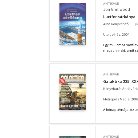
ANTIKVÁR
Jon Grimwood
Lucifer sárkánya
Alba Könyvépítő
j
Ulpius-ház, 2004
Egy milliomos maffiav
megadni neki, amit sze
ANTIKVÁR
Galaktika 235. XXX
Könyvbarát Antikvár
Metropolis Media, 200
A hónap témája: Az un
ANTIKVÁR