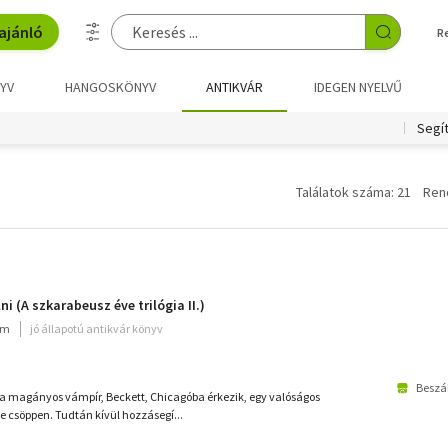
ajánló
R
YV
HANGOSKÖNYV
ANTIKVÁR
IDEGEN NYELVŰ
Segí
Találatok száma: 21
Ren
i (A szkarabeusz éve trilógia II.)
um
jó állapotú antikvár könyv
Beszál
 a magányos vámpír, Beckett, Chicagóba érkezik, egy valóságos
e csöppen. Tudtán kívül hozzásegí...