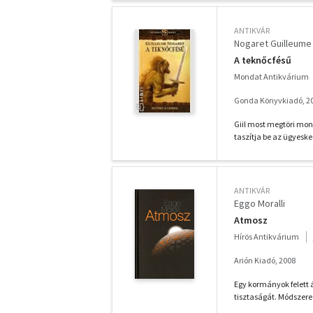
ANTIKVÁR
Nogaret Guilleume
A teknőcfésű
Mondat Antikvárium
Gonda Könyvkiadó, 2
Giil most megtöri mono
taszítja be az ügyeske
ANTIKVÁR
Eggo Moralli
Atmosz
Hírös Antikvárium
Arión Kiadó, 2008
Egy kormányok felett 
tisztaságát. Módszere