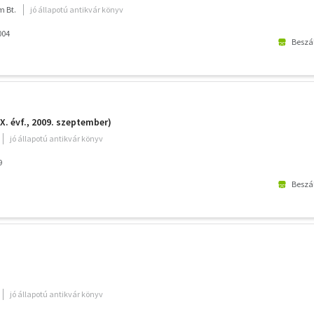
m Bt.
jó állapotú antikvár könyv
004
Beszál
X. évf., 2009. szeptember)
jó állapotú antikvár könyv
9
Beszál
jó állapotú antikvár könyv