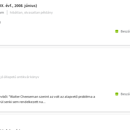
X. évf., 2008. június)
ium
hibátlan, olvasatlan példány
8
Beszál
jó állapotú antikvár könyv
Beszál
vből: "Walter Cheeseman szerint az volt az alapvető probléma a
vül senki sem rendelkezett na...