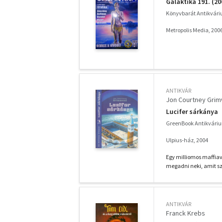
Galaktika 191. (20
Könyvbarát Antikvár
Metropolis Media, 200
ANTIKVÁR
Jon Courtney Gri
Lucifer sárkánya
GreenBook Antikvári
Ulpius-ház, 2004
Egy milliomos maffiav
megadni neki, amit sze
ANTIKVÁR
Franck Krebs