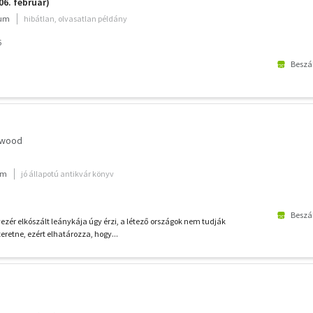
06. február)
ium
hibátlan, olvasatlan példány
6
Beszál
mwood
um
jó állapotú antikvár könyv
Beszál
ezér elkószált leánykája úgy érzi, a létező országok nem tudják
retne, ezért elhatározza, hogy...