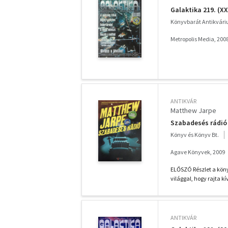
Galaktika 219. (XXI
Könyvbarát Antikvár
Metropolis Media, 200
ANTIKVÁR
Matthew Jarpe
Szabadesés rádió
Könyv és Könyv Bt.
Agave Könyvek, 2009
ELŐSZÓ Részlet a köny
világgal, hogy rajta kí
ANTIKVÁR