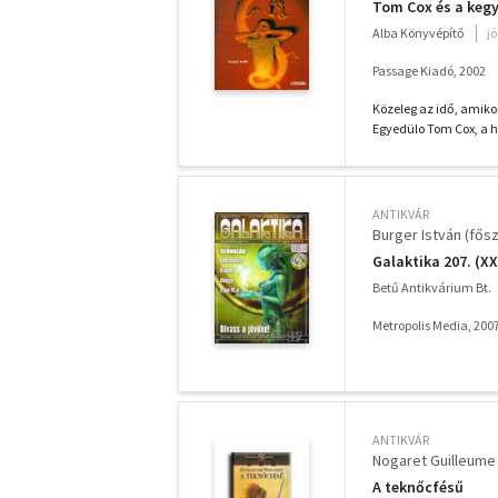
Tom Cox és a keg
Alba Könyvépítő
j
Passage Kiadó, 2002
Közeleg az idő, amiko
Egyedülo Tom Cox, a hí
ANTIKVÁR
Burger István (fősz
Galaktika 207. (XXV
Betű Antikvárium Bt.
Metropolis Media, 200
ANTIKVÁR
Nogaret Guilleume
A teknőcfésű