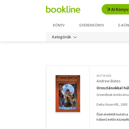
AI Könyv
KÖNYV
GYEREKKÖNYV
E-KÖN
Kategóriák
További
szűrők
ANTIKVÁR
Andrew Bates
Oroszlánokkal háln
GreenBook Antikvári
Delta Vision Kft., 2003
Ősei eredetét kutatva
háború kellős közepéb