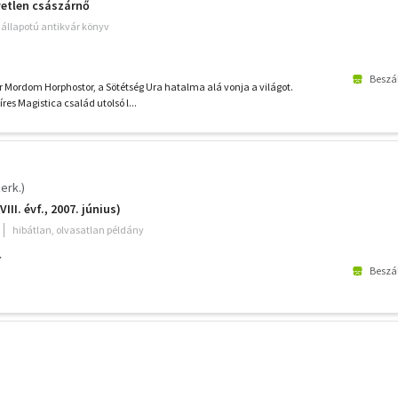
yetlen császárnő
ó állapotú antikvár könyv
Beszál
r Mordom Horphostor, a Sötétség Ura hatalma alá vonja a világot.
res Magistica család utolsó l...
erk.)
III. évf., 2007. június)
hibátlan, olvasatlan példány
7
Beszál