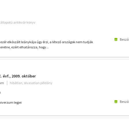
ó állapotú antikvár könyv
Beszál
ezér elkószált leánykája úgy érzi, a létező országok nem tudják
retne, ezért elhatározza, hogy...
. évf., 2009. október
ium
hibátlan, olvasatlan példány
9
Beszál
iverzum legjei