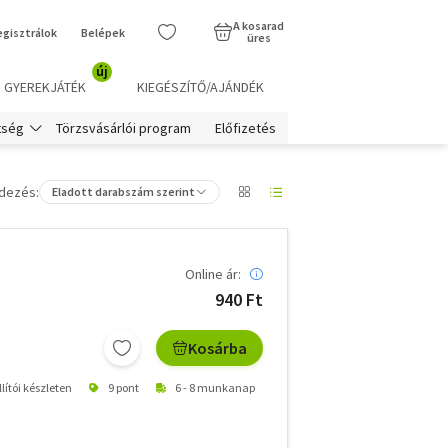
A kosarad
egisztrálok
Belépek
üres
új
GYEREKJÁTÉK
KIEGÉSZÍTŐ/AJÁNDÉK
Törzsvásárlói program
Előfizetés
tség
dezés:
Eladott darabszám szerint
Online ár:
940 Ft
Kosárba
lítói készleten
9 pont
6 - 8 munkanap