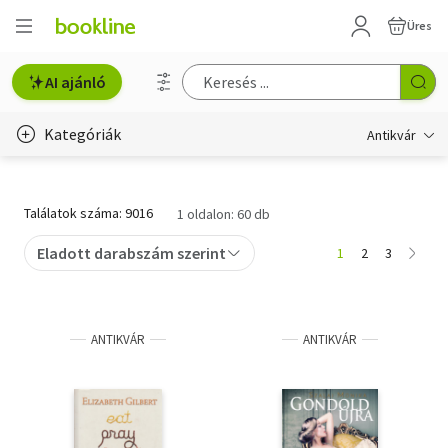
Üres
AI ajánló
Kategóriák
Antikvár
Metszet
Találatok száma: 9016
1 oldalon: 60 db
Régi képeslap
Eladott darabszám szerint
1
2
3
Életmód, egészség
Erotika
ANTIKVÁR
ANTIKVÁR
Gyermek- és ifjúsági
Hobbi, szabadidő
Idegen nyelvű