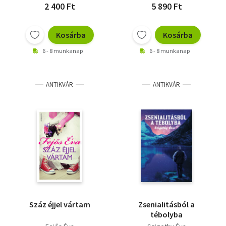
2 400 Ft
5 890 Ft
Kosárba
Kosárba
6 - 8 munkanap
6 - 8 munkanap
ANTIKVÁR
ANTIKVÁR
Száz éjjel vártam
Zsenialitásból a
tébolyba