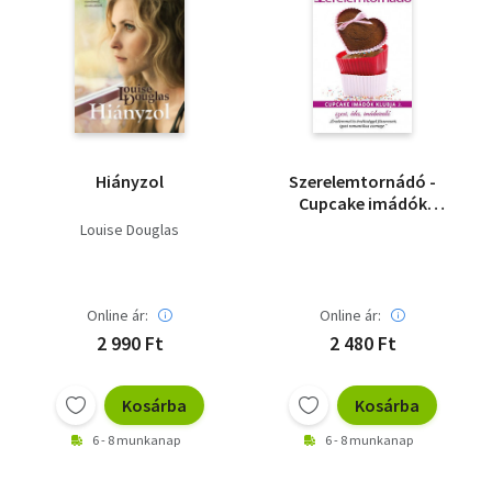
Hiányzol
Szerelemtornádó -
Cupcake imádók
klubja III.
Louise Douglas
Online ár:
Online ár:
2 990 Ft
2 480 Ft
Kosárba
Kosárba
6 - 8 munkanap
6 - 8 munkanap