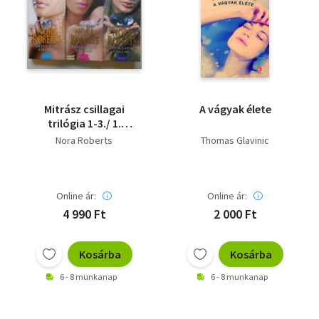
Mitrász csillagai
A vágyak élete
trilógia 1-3./ 1.
Rejtőzködő csillag 2.
Nora Roberts
Thomas Glavinic
Foglyul ejtett csillag 3.
Titokzatos csillag/
Online ár:
Online ár:
4 990 Ft
2 000 Ft
Kosárba
Kosárba
6 - 8 munkanap
6 - 8 munkanap