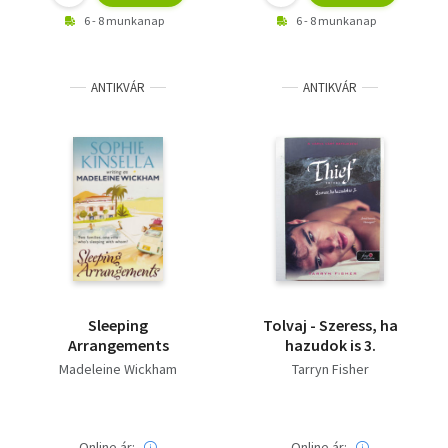
6 - 8 munkanap
6 - 8 munkanap
ANTIKVÁR
ANTIKVÁR
Sleeping
Tolvaj - Szeress, ha
Arrangements
hazudok is 3.
Madeleine Wickham
Tarryn Fisher
Online ár:
Online ár: