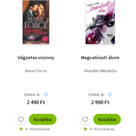
Végzetes viszony
Megvalósult álom
Marie Force
Wendler Nikoletta
Online ár:
Online ár:
2 490 Ft
2 990 Ft
Kosárba
Kosárba
6 - 8 munkanap
4 - 6 munkanap