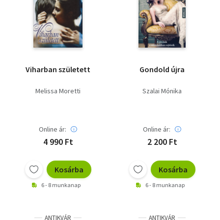
Viharban született
Gondold újra
Melissa Moretti
Szalai Mónika
Online ár:
Online ár:
4 990 Ft
2 200 Ft
Kosárba
Kosárba
6 - 8 munkanap
6 - 8 munkanap
ANTIKVÁR
ANTIKVÁR