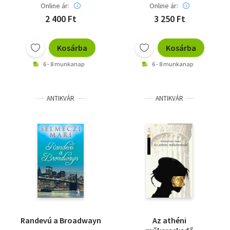
Online ár:
Online ár:
2 400 Ft
3 250 Ft
Kosárba
Kosárba
6 - 8 munkanap
6 - 8 munkanap
ANTIKVÁR
ANTIKVÁR
Randevú a Broadwayn
Az athéni