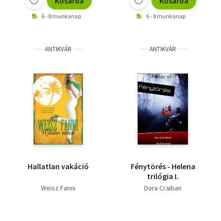
Kosárba
Kosárba
6 - 8 munkanap
6 - 8 munkanap
ANTIKVÁR
ANTIKVÁR
Hallatlan vakáció
Fénytörés - Helena
trilógia I.
Weisz Fanni
Dora Craiban