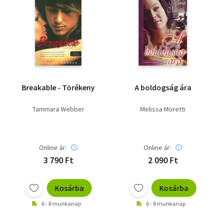
Breakable - Törékeny
A boldogság ára
Tammara Webber
Melissa Moretti
Online ár:
Online ár:
3 790 Ft
2 090 Ft
Kosárba
Kosárba
6 - 8 munkanap
6 - 8 munkanap