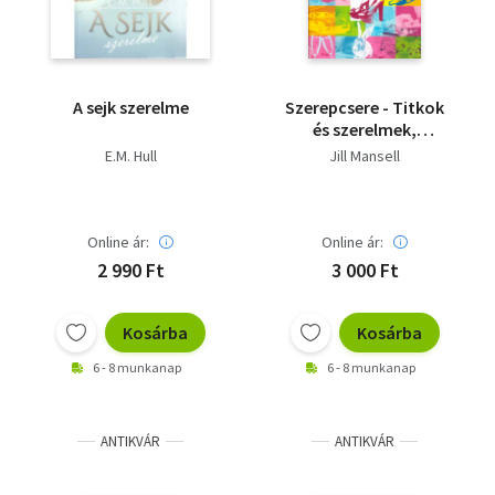
A sejk szerelme
Szerepcsere - Titkok
és szerelmek,
félreértések és
E.M. Hull
Jill Mansell
megbocsátások
Online ár:
Online ár:
2 990 Ft
3 000 Ft
Kosárba
Kosárba
6 - 8 munkanap
6 - 8 munkanap
ANTIKVÁR
ANTIKVÁR