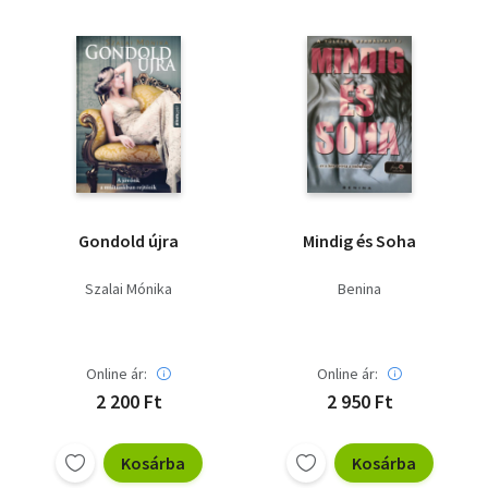
Vallás
Egyéb
Gondold újra
Mindig és Soha
Szalai Mónika
Benina
Online ár:
Online ár:
2 200 Ft
2 950 Ft
Kosárba
Kosárba