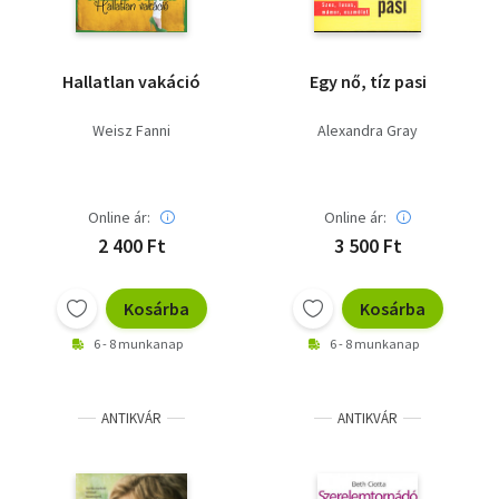
Hallatlan vakáció
Egy nő, tíz pasi
Weisz Fanni
Alexandra Gray
Online ár:
Online ár:
2 400 Ft
3 500 Ft
Kosárba
Kosárba
6 - 8 munkanap
6 - 8 munkanap
ANTIKVÁR
ANTIKVÁR