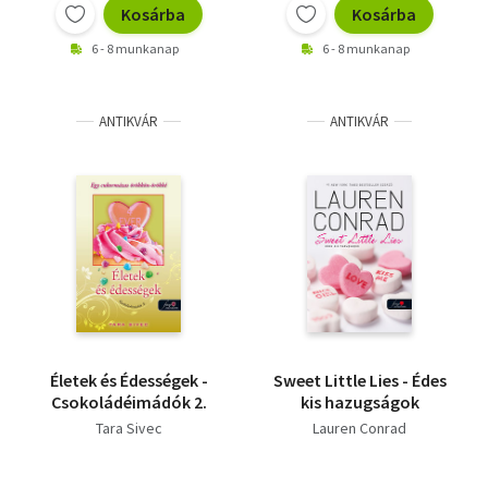
Kosárba
Kosárba
6 - 8 munkanap
6 - 8 munkanap
ANTIKVÁR
ANTIKVÁR
Életek és Édességek -
Sweet Little Lies - Édes
Csokoládéimádók 2.
kis hazugságok
Tara Sivec
Lauren Conrad