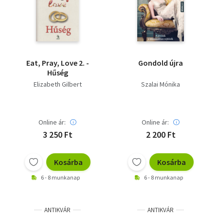
Irodalom
Kotta
Minikönyv
Eat, Pray, Love 2. -
Gondold újra
Hűség
Művészet
Elizabeth Gilbert
Szalai Mónika
Szakkönyv
Online ár:
Online ár:
Szótár, nyelvkönyv
3 250 Ft
2 200 Ft
Tankönyv, segédkönyv
Kosárba
Kosárba
Társadalomtudomány
6 - 8 munkanap
6 - 8 munkanap
Természettudomány
Történelem
ANTIKVÁR
ANTIKVÁR