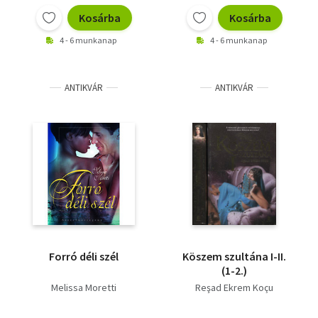
Kosárba
Kosárba
4 - 6 munkanap
4 - 6 munkanap
ANTIKVÁR
ANTIKVÁR
Forró déli szél
Köszem szultána I-II.
(1-2.)
Melissa Moretti
Reşad Ekrem Koçu