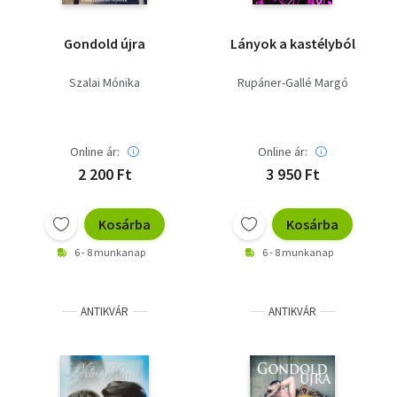
Gondold újra
Lányok a kastélyból
Szalai Mónika
Rupáner-Gallé Margó
Online ár:
Online ár:
2 200 Ft
3 950 Ft
Kosárba
Kosárba
6 - 8 munkanap
6 - 8 munkanap
ANTIKVÁR
ANTIKVÁR