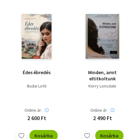
Édes ébredés
Minden, amit
eltitkoltunk
Budai Lotti
Kerry Lonsdale
Online ár:
Online ár:
2 600 Ft
2 490 Ft
Kosárba
Kosárba