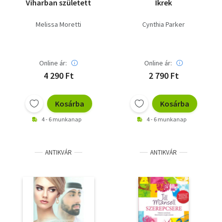
Viharban született
Ikrek
Melissa Moretti
Cynthia Parker
Online ár:
Online ár:
4 290 Ft
2 790 Ft
Kosárba
Kosárba
4 - 6 munkanap
4 - 6 munkanap
ANTIKVÁR
ANTIKVÁR