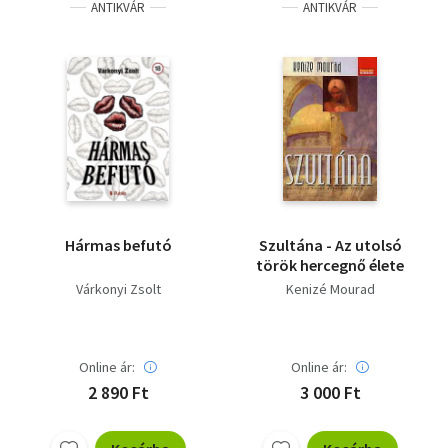
ANTIKVÁR
ANTIKVÁR
Hármas befutó
Szultána - Az utolsó
török hercegnő élete
Várkonyi Zsolt
Kenizé Mourad
Online ár:
Online ár:
2 890 Ft
3 000 Ft