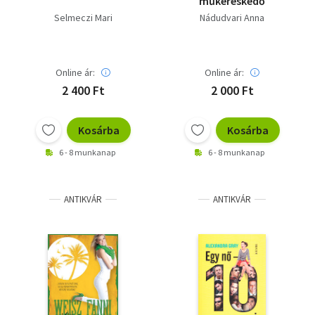
műkereskedő
Selmeczi Mari
Nádudvari Anna
Online ár:
Online ár:
2 400 Ft
2 000 Ft
Kosárba
Kosárba
6 - 8 munkanap
6 - 8 munkanap
ANTIKVÁR
ANTIKVÁR