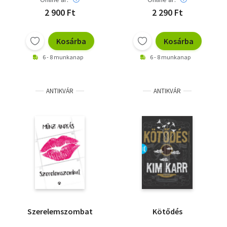
2 900 Ft
2 290 Ft
Kosárba
Kosárba
6 - 8 munkanap
6 - 8 munkanap
ANTIKVÁR
ANTIKVÁR
Szerelemszombat
Kötődés