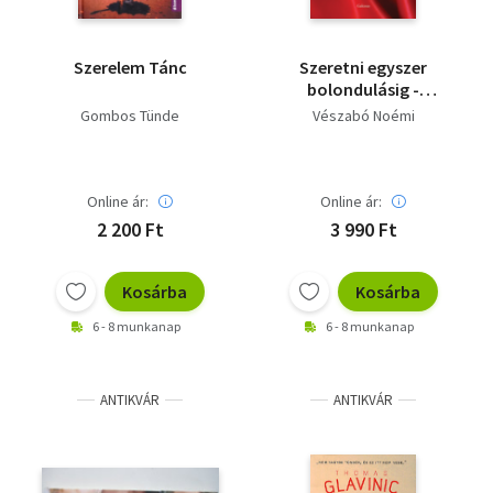
Szerelem Tánc
Szeretni egyszer
bolondulásig -
Dedikált
Gombos Tünde
Vészabó Noémi
Online ár:
Online ár:
2 200 Ft
3 990 Ft
Kosárba
Kosárba
6 - 8 munkanap
6 - 8 munkanap
ANTIKVÁR
ANTIKVÁR