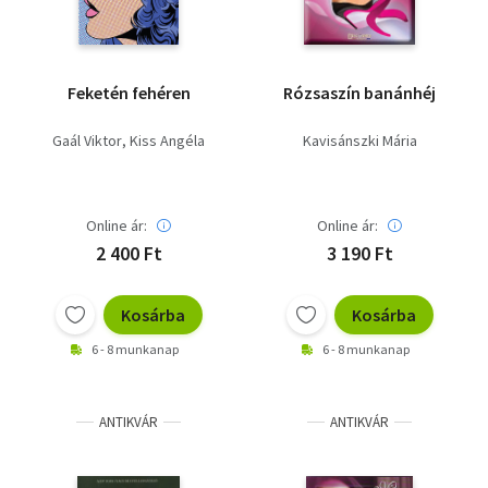
Feketén fehéren
Rózsaszín banánhéj
Gaál Viktor
Kiss Angéla
Kavisánszki Mária
Online ár:
Online ár:
2 400 Ft
3 190 Ft
Kosárba
Kosárba
6 - 8 munkanap
6 - 8 munkanap
ANTIKVÁR
ANTIKVÁR