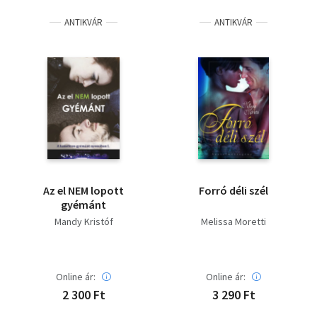
ANTIKVÁR
ANTIKVÁR
Az el NEM lopott
Forró déli szél
gyémánt
Mandy Kristóf
Melissa Moretti
Online ár:
Online ár:
2 300 Ft
3 290 Ft