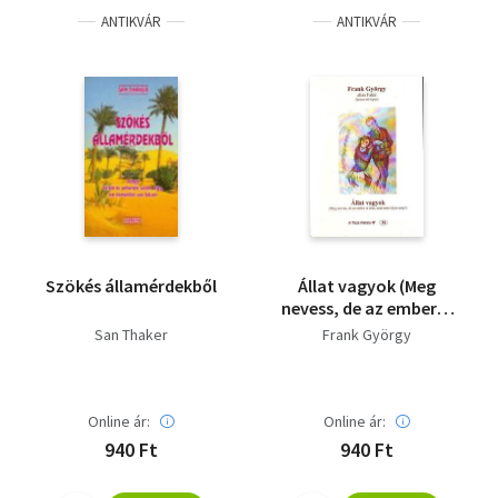
ANTIKVÁR
ANTIKVÁR
Szökés államérdekből
Állat vagyok (Meg
nevess, de az ember is
állat, csak nem olyan
San Thaker
Frank György
szép)
Online ár:
Online ár:
940 Ft
940 Ft