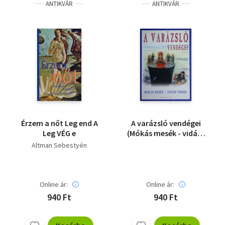
ANTIKVÁR
ANTIKVÁR
Érzem a nőt Leg end A
A varázsló vendégei
Leg VÉG e
(Mókás mesék - vidám
versek kicsiknek és
Altman Sebestyén
nagyoknak) - Dedikált
Online ár:
Online ár:
940 Ft
940 Ft