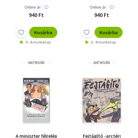
Online ár:
Online ár:
940 Ft
940 Ft
Kosárba
Kosárba
6 - 8 munkanap
6 - 8 munkanap
ANTIKVÁR
ANTIKVÁR
A miniszter félrelép
Fejtágító -arctéri