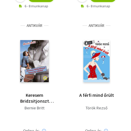
6 - 8 munkanap
6 - 8 munkanap
ANTIKVÁR
ANTIKVÁR
Keresem
A férfi mind őrült
Bridzsitjonszt
házasság céljából
Bernie Britt
Török Rezső
Online ár:
Online ár: