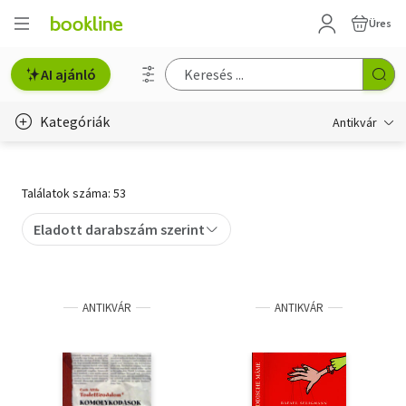
Üres
AI ajánló
Kategóriák
Antikvár
Metszet
Találatok száma: 53
Régi képeslap
Eladott darabszám szerint
Életmód, egészség
Erotika
ANTIKVÁR
ANTIKVÁR
Gyermek- és ifjúsági
Hobbi, szabadidő
Idegen nyelvű