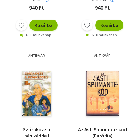
940 Ft
940 Ft
Kosárba
Kosárba
6 - 8 munkanap
6 - 8 munkanap
ANTIKVÁR
ANTIKVÁR
Szórakozz a
Az Asti Spumante-kód
nénikéddel!
(Paródia)