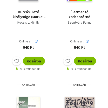
Durcás Fletó
Életmentő
királysága (Market
zsebbarátnő
Place utazásai
Kocsis L. Mihály
Szentváry Panna
Kátyúföldön)
Online ár:
Online ár:
940 Ft
940 Ft
Kosárba
Kosárba
6 - 8 munkanap
6 - 8 munkanap
ANTIKVÁR
ANTIKVÁR