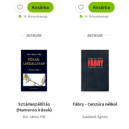
Kosárba
Kosárba
6 - 8 munkanap
6 - 8 munkanap
ANTIKVÁR
ANTIKVÁR
Sztárleszállítás
Fábry - Cenzúra nélkül
(Humoros írások)
Kis János Pál
Gauland Ágnes