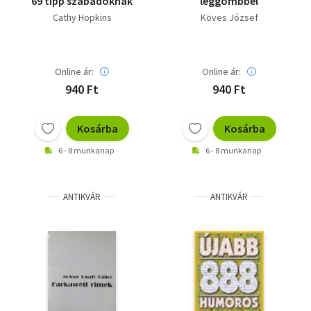
69 tipp szabadoknak
léggömbbel
Cathy Hopkins
Köves József
Online ár:
Online ár:
940 Ft
940 Ft
Kosárba
Kosárba
6 - 8 munkanap
6 - 8 munkanap
ANTIKVÁR
ANTIKVÁR