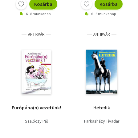
Kosárba
Kosárba
6 - 8 munkanap
6 - 8 munkanap
ANTIKVÁR
ANTIKVÁR
Európába(n) vezetünk!
Hetedik
Szalóczy Pál
Farkasházy Tivadar