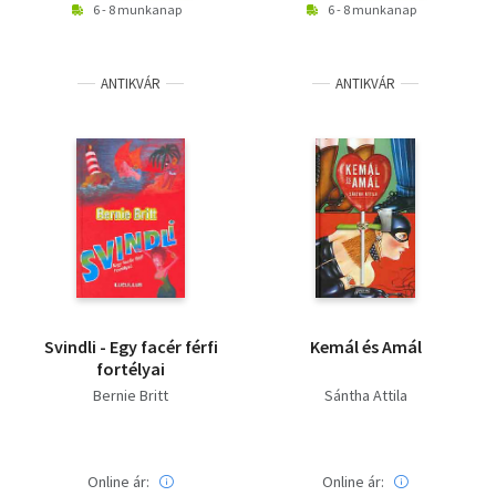
6 - 8 munkanap
6 - 8 munkanap
ANTIKVÁR
ANTIKVÁR
Svindli - Egy facér férfi
Kemál és Amál
fortélyai
Bernie Britt
Sántha Attila
Online ár:
Online ár: