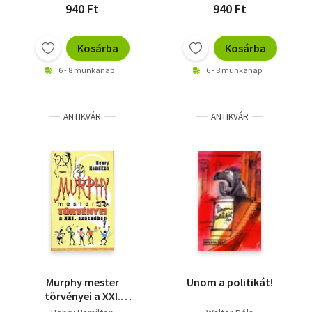
940 Ft
940 Ft
Kosárba
Kosárba
6 - 8 munkanap
6 - 8 munkanap
ANTIKVÁR
ANTIKVÁR
Murphy mester
Unom a politikát!
törvényei a XXI.
században