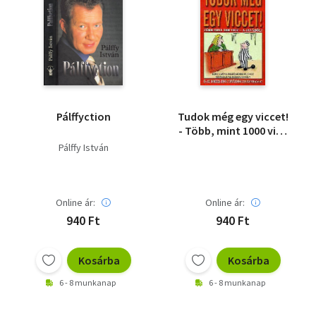
Pálffyction
Tudok még egy viccet!
- Több, mint 1000 vicc
a javából
Pálffy István
Online ár:
Online ár:
940 Ft
940 Ft
Kosárba
Kosárba
6 - 8 munkanap
6 - 8 munkanap