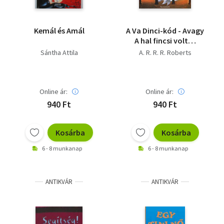
Kemál és Amál
A Va Dinci-kód - Avagy
A hal fincsi volt…
Sántha Attila
A. R. R. R. Roberts
Online ár:
Online ár:
940 Ft
940 Ft
Kosárba
Kosárba
6 - 8 munkanap
6 - 8 munkanap
ANTIKVÁR
ANTIKVÁR