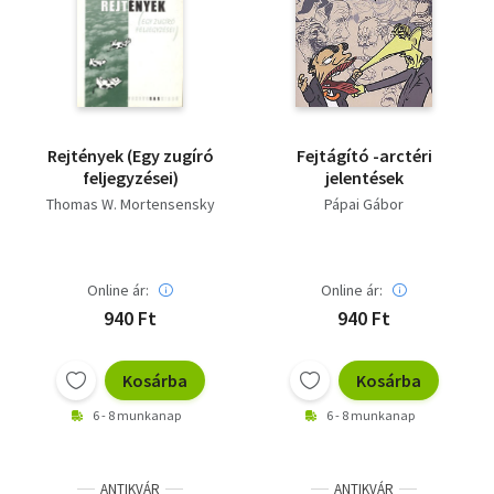
Rejtények (Egy zugíró
Fejtágító -arctéri
feljegyzései)
jelentések
Thomas W. Mortensensky
Pápai Gábor
Online ár:
Online ár:
940 Ft
940 Ft
Kosárba
Kosárba
6 - 8 munkanap
6 - 8 munkanap
ANTIKVÁR
ANTIKVÁR