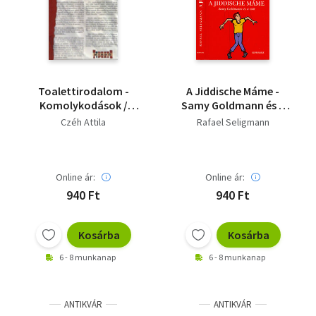
Irodalom
Kotta
Minikönyv
Toalettirodalom -
A Jiddische Máme -
Komolykodások /
Samy Goldmann és a
Művészet
Idétlenkedések - Első
nők
Czéh Attila
Rafael Seligmann
kiadás
Szakkönyv
Online ár:
Online ár:
Szótár, nyelvkönyv
940 Ft
940 Ft
Tankönyv, segédkönyv
Kosárba
Kosárba
Társadalomtudomány
6 - 8 munkanap
6 - 8 munkanap
Természettudomány
Történelem
ANTIKVÁR
ANTIKVÁR