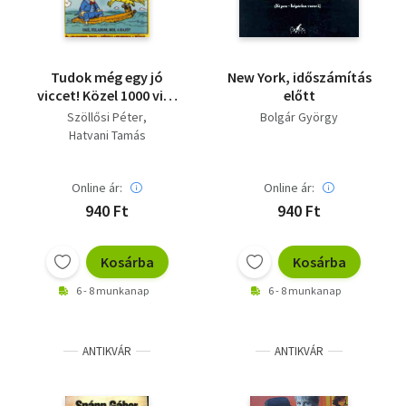
Tudok még egy jó
New York, időszámítás
viccet! Közel 1000 vicc
előtt
– a javából!
Szöllősi Péter
Bolgár György
Hatvani Tamás
Online ár:
Online ár:
940 Ft
940 Ft
Kosárba
Kosárba
6 - 8 munkanap
6 - 8 munkanap
ANTIKVÁR
ANTIKVÁR