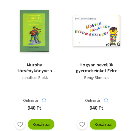
Vallás
Egyéb
Murphy
Hogyan neveljük
törvénykönyve a
gyermekeinket Félre
hölgyekről
Jonathan Blokk
Benjy Shmock
Online ár:
Online ár:
940 Ft
940 Ft
Kosárba
Kosárba