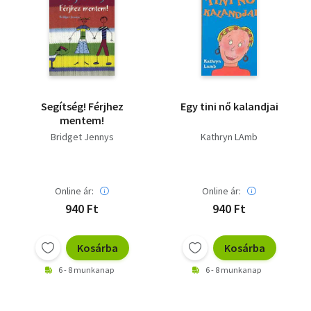
Segítség! Férjhez
Egy tini nő kalandjai
mentem!
Bridget Jennys
Kathryn LAmb
Online ár:
Online ár:
940 Ft
940 Ft
Kosárba
Kosárba
6 - 8 munkanap
6 - 8 munkanap