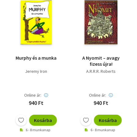
Murphy és a munka
A Nyomit – avagy
fizess újra!
Jeremy Iron
A.R.R.R. Roberts
Online ár:
Online ár:
940 Ft
940 Ft
Kosárba
Kosárba
6 - 8 munkanap
6 - 8 munkanap