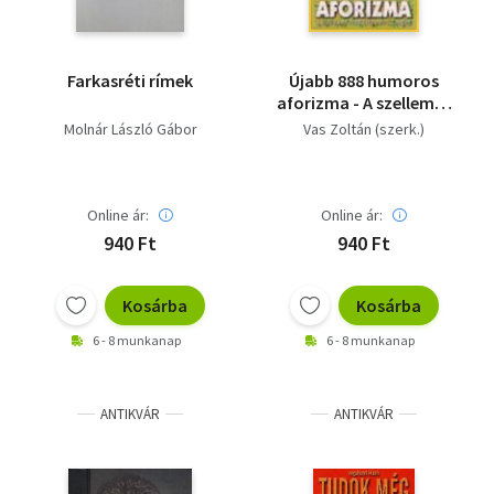
Farkasréti rímek
Újabb 888 humoros
aforizma - A szellemes
elme értelmező
Molnár László Gábor
Vas Zoltán (szerk.)
szótára
Online ár:
Online ár:
940 Ft
940 Ft
Kosárba
Kosárba
6 - 8 munkanap
6 - 8 munkanap
ANTIKVÁR
ANTIKVÁR