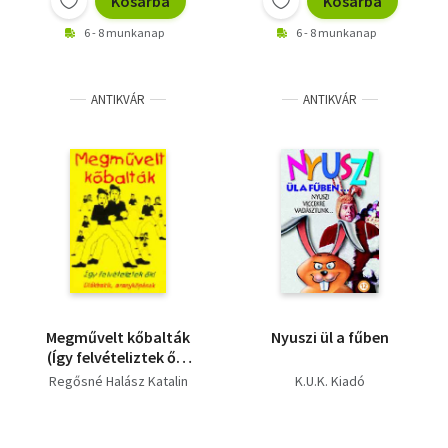
Kosárba
Kosárba
6 - 8 munkanap
6 - 8 munkanap
ANTIKVÁR
ANTIKVÁR
Megművelt kőbalták
Nyuszi ül a fűben
(Így felvételiztek ők-
diákbakik,
Regősné Halász Katalin
K.U.K. Kiadó
aranyköpések)