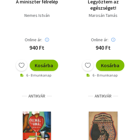
A miniszter félrelép
Legyőztem az
egészséget!
Nemes István
Marosán Tamás
Online ár:
Online ár:
940 Ft
940 Ft
Kosárba
Kosárba
6 - 8 munkanap
6 - 8 munkanap
ANTIKVÁR
ANTIKVÁR