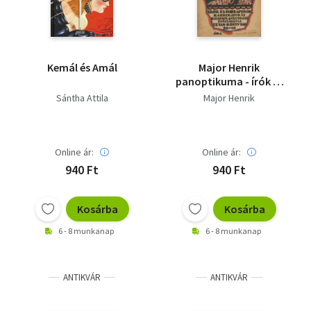
Kemál és Amál
Major Henrik
panoptikuma - írók és
hírlapírók karrikatúrái
Sántha Attila
Major Henrik
Online ár:
Online ár:
940 Ft
940 Ft
Kosárba
Kosárba
6 - 8 munkanap
6 - 8 munkanap
ANTIKVÁR
ANTIKVÁR