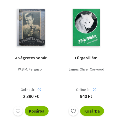
Vallás
Egyéb
A végzetes pohár
Fürge villám
W.B.M. Ferguson
James Oliver Corwood
Online ár:
Online ár:
2 390 Ft
940 Ft
Kosárba
Kosárba