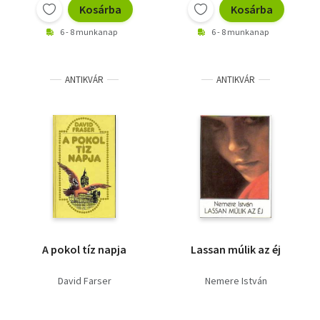
Kosárba
Kosárba
6 - 8 munkanap
6 - 8 munkanap
ANTIKVÁR
ANTIKVÁR
A pokol tíz napja
Lassan múlik az éj
David Farser
Nemere István