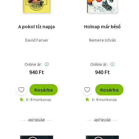
A pokol tíz napja
Holnap már késő
David Farser
Nemere István
Online ár:
Online ár:
940 Ft
940 Ft
Kosárba
Kosárba
6 - 8 munkanap
6 - 8 munkanap
ANTIKVÁR
ANTIKVÁR