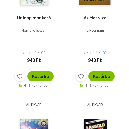
Holnap már késő
Az élet vize
Nemere István
J.Roumain
Online ár:
Online ár:
940 Ft
940 Ft
Kosárba
Kosárba
6 - 8 munkanap
6 - 8 munkanap
ANTIKVÁR
ANTIKVÁR