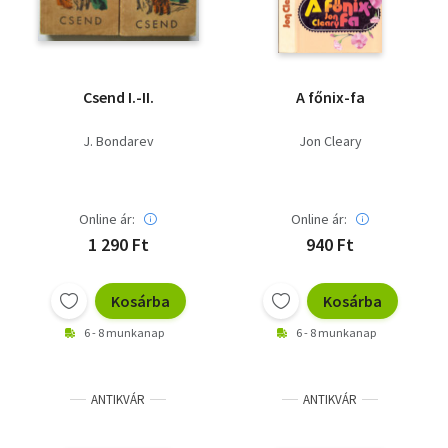
Csend I.-II.
A főnix-fa
J. Bondarev
Jon Cleary
Online ár:
Online ár:
1 290 Ft
940 Ft
Kosárba
Kosárba
6 - 8 munkanap
6 - 8 munkanap
ANTIKVÁR
ANTIKVÁR