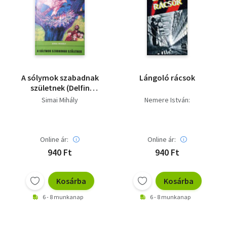
A sólymok szabadnak
Lángoló rácsok
születnek (Delfin
könyvek)
Simai Mihály
Nemere István:
Online ár:
Online ár:
940 Ft
940 Ft
Kosárba
Kosárba
6 - 8 munkanap
6 - 8 munkanap