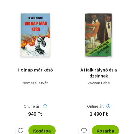
Holnap már késő
A Halkirálynő és a
dzsinnek
Nemere István
Vavyan Fabe
Online ár:
Online ár:
940 Ft
1 490 Ft
Kosárba
Kosárba