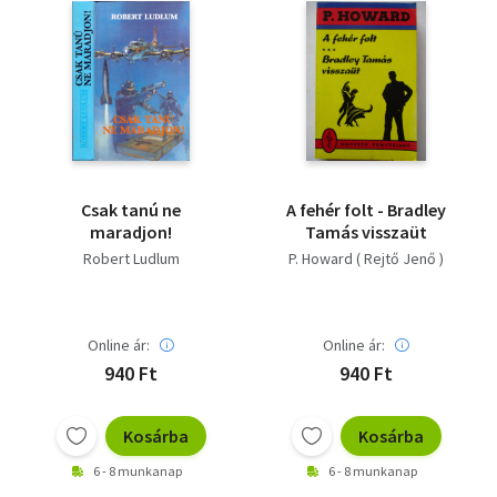
Csak tanú ne
A fehér folt - Bradley
maradjon!
Tamás visszaüt
Robert Ludlum
P. Howard ( Rejtő Jenő )
Online ár:
Online ár:
940 Ft
940 Ft
Kosárba
Kosárba
6 - 8 munkanap
6 - 8 munkanap