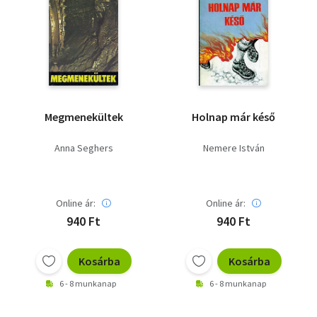
Megmenekültek
Holnap már késő
Anna Seghers
Nemere István
Online ár:
Online ár:
940 Ft
940 Ft
Kosárba
Kosárba
6 - 8 munkanap
6 - 8 munkanap