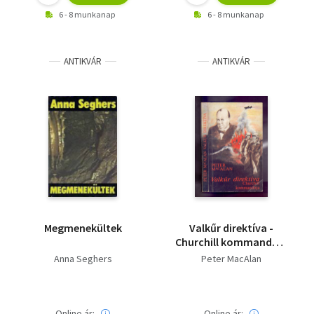
6 - 8 munkanap
6 - 8 munkanap
ANTIKVÁR
ANTIKVÁR
Megmenekültek
Valkűr direktíva -
Churchill kommandója
(Kalandregény)
Anna Seghers
Peter MacAlan
Online ár:
Online ár: