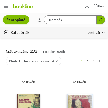
Üres
AI ajánló
Kategóriák
Antikvár
Metszet
Találatok száma: 2272
1 oldalon: 60 db
Régi képeslap
Eladott darabszám szerint
1
2
3
Életmód, egészség
Erotika
ANTIKVÁR
ANTIKVÁR
Gyermek- és ifjúsági
Hobbi, szabadidő
Idegen nyelvű