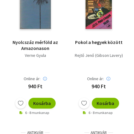
Nyolcszáz mérföld az
Pokol a hegyek között
Amazonason
Verne Gyula
Rejtő Jenő (Gibson Lavery)
Online ár:
Online ár:
940 Ft
940 Ft
Kosárba
Kosárba
6 - 8 munkanap
6 - 8 munkanap
ANTIKVÁR
ANTIKVÁR