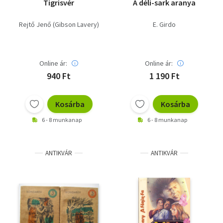
Tigrisvér
A déli-sark aranya
Rejtő Jenő (Gibson Lavery)
E. Girdo
Online ár:
Online ár:
940 Ft
1 190 Ft
Kosárba
Kosárba
6 - 8 munkanap
6 - 8 munkanap
ANTIKVÁR
ANTIKVÁR