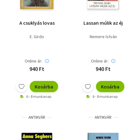
A csuklyás lovas
Lassan múlik az éj
E. Girdo
Nemere István
Online ár:
Online ár:
940 Ft
940 Ft
Kosárba
Kosárba
6 - 8 munkanap
6 - 8 munkanap
ANTIKVÁR
ANTIKVÁR