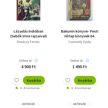
Irodalom
Kotta
Minikönyv
Lázadás Indiában
Bakunin könyve- Pesti
(Sebők Imre rajzaival)
Hírlap könyvek 64.
Művészet
Donászy Ferenc
Csermely Gyula
Szakkönyv
Online ár:
Online ár:
Szótár, nyelvkönyv
4 900 Ft
1 490 Ft
Tankönyv, segédkönyv
Kosárba
Kosárba
Társadalomtudomány
6 - 8 munkanap
6 - 8 munkanap
Természettudomány
Történelem
ANTIKVÁR
ANTIKVÁR